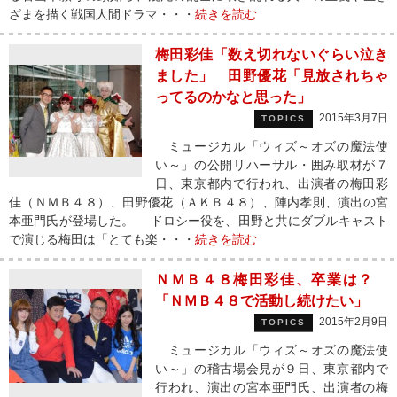
ざまを描く戦国人間ドラマ・・・
続きを読む
梅田彩佳「数え切れないぐらい泣き
ました」 田野優花「見放されちゃ
ってるのかなと思った」
2015年3月7日
TOPICS
ミュージカル「ウィズ～オズの魔法使
い～」の公開リハーサル・囲み取材が７
日、東京都内で行われ、出演者の梅田彩
佳（ＮＭＢ４８）、田野優花（ＡＫＢ４８）、陣内孝則、演出の宮
本亜門氏が登場した。 ドロシー役を、田野と共にダブルキャスト
で演じる梅田は「とても楽・・・
続きを読む
ＮＭＢ４８梅田彩佳、卒業は？
「ＮＭＢ４８で活動し続けたい」
2015年2月9日
TOPICS
ミュージカル「ウィズ～オズの魔法使
い～」の稽古場会見が９日、東京都内で
行われ、演出の宮本亜門氏、出演者の梅