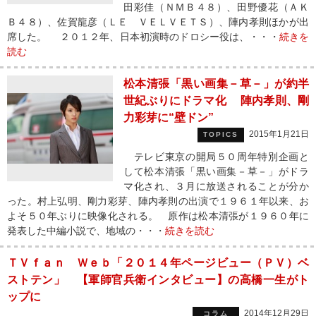
田彩佳（ＮＭＢ４８）、田野優花（ＡＫ
Ｂ４８）、佐賀龍彦（ＬＥ ＶＥＬＶＥＴＳ）、陣内孝則ほかが出
席した。 ２０１２年、日本初演時のドロシー役は、・・・
続きを
読む
松本清張「黒い画集－草－」が約半
世紀ぶりにドラマ化 陣内孝則、剛
力彩芽に“壁ドン”
2015年1月21日
TOPICS
テレビ東京の開局５０周年特別企画と
して松本清張「黒い画集－草－」がドラ
マ化され、３月に放送されることが分か
った。村上弘明、剛力彩芽、陣内孝則の出演で１９６１年以来、お
よそ５０年ぶりに映像化される。 原作は松本清張が１９６０年に
発表した中編小説で、地域の・・・
続きを読む
ＴＶｆａｎ Ｗｅｂ「２０１４年ページビュー（ＰＶ）ベ
ストテン」 【軍師官兵衛インタビュー】の高橋一生がト
ップに
2014年12月29日
コラム