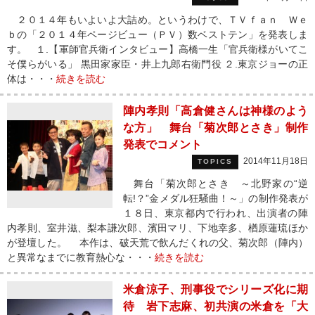
２０１４年もいよいよ大詰め。というわけで、ＴＶｆａｎ Ｗｅ
ｂの「２０１４年ページビュー（ＰＶ）数ベストテン」を発表しま
す。 １.【軍師官兵衛インタビュー】高橋一生「官兵衛様がいてこ
そ僕らがいる」 黒田家家臣・井上九郎右衛門役 ２.東京ジョーの正
体は・・・
続きを読む
陣内孝則「高倉健さんは神様のよう
な方」 舞台「菊次郎とさき」制作
発表でコメント
2014年11月18日
TOPICS
舞台「菊次郎とさき ～北野家の“逆
転!？”金メダル狂騒曲！～」の制作発表が
１８日、東京都内で行われ、出演者の陣
内孝則、室井滋、梨本謙次郎、濱田マリ、下地幸多、楢原蓮琉ほか
が登壇した。 本作は、破天荒で飲んだくれの父、菊次郎（陣内）
と異常なまでに教育熱心な・・・
続きを読む
米倉涼子、刑事役でシリーズ化に期
待 岩下志麻、初共演の米倉を「大