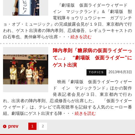
『劇場版 仮面ライダーウィザード
イン マジックランド』＆『劇場版 獣
電戦隊キョウリュウジャー ガブリンチ
ョ・オブ・ミュージック』の完成披露会見が１９日、東京都内で行
われ、ゲスト出演者の陣内孝則、忍成修吾、レギュラーキャストの
白石隼也、奥仲麻琴らが出席・・・
続きを読む
陣内孝則「糖尿病の仮面ライダーっ
て…」 “劇場版 仮面ライダー”に
ゲスト出演
2013年6月3日
TOPICS
映画『劇場版 仮面ライダーウィザー
ド イン マジックランド』ほかの製作
発表記者会見が３日、東京都内で行わ
れ、出演者の陣内孝則、忍成修吾らが出席した。 「仮面ライダー
ウィザード」は、テレビで高視聴率を記録する人気のヒーロー番
組。劇場版にゲスト出演する陣・・・
続きを読む
prev
1
2