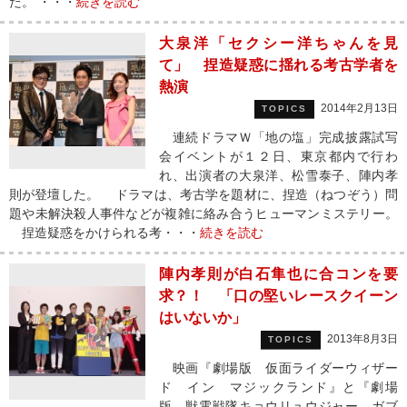
た。 ・・・
続きを読む
大泉洋「セクシー洋ちゃんを見
て」 捏造疑惑に揺れる考古学者を
熱演
2014年2月13日
TOPICS
連続ドラマＷ「地の塩」完成披露試写
会イベントが１２日、東京都内で行わ
れ、出演者の大泉洋、松雪泰子、陣内孝
則が登壇した。 ドラマは、考古学を題材に、捏造（ねつぞう）問
題や未解決殺人事件などが複雑に絡み合うヒューマンミステリー。
捏造疑惑をかけられる考・・・
続きを読む
陣内孝則が白石隼也に合コンを要
求？！ 「口の堅いレースクイーン
はいないか」
2013年8月3日
TOPICS
映画『劇場版 仮面ライダーウィザー
ド イン マジックランド』と『劇場
版 獣電戦隊キョウリュウジャー ガブ