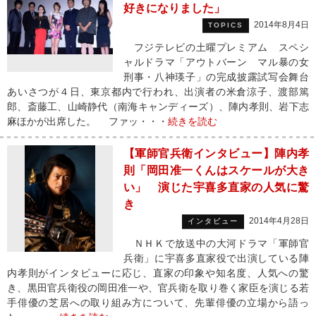
好きになりました」
2014年8月4日
TOPICS
フジテレビの土曜プレミアム スペシ
ャルドラマ「アウトバーン マル暴の女
刑事・八神瑛子」の完成披露試写会舞台
あいさつが４日、東京都内で行われ、出演者の米倉涼子、渡部篤
郎、斎藤工、山崎静代（南海キャンディーズ）、陣内孝則、岩下志
麻ほかが出席した。 ファッ・・・
続きを読む
【軍師官兵衛インタビュー】陣内孝
則「岡田准一くんはスケールが大き
い」 演じた宇喜多直家の人気に驚
き
2014年4月28日
インタビュー
ＮＨＫで放送中の大河ドラマ「軍師官
兵衛」に宇喜多直家役で出演している陣
内孝則がインタビューに応じ、直家の印象や知名度、人気への驚
き、黒田官兵衛役の岡田准一や、官兵衛を取り巻く家臣を演じる若
手俳優の芝居への取り組み方について、先輩俳優の立場から語っ