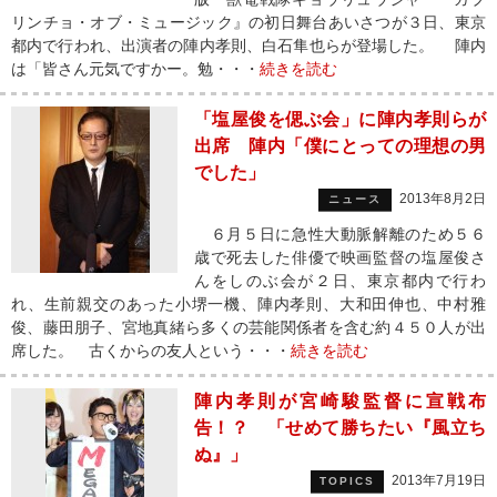
リンチョ・オブ・ミュージック』の初日舞台あいさつが３日、東京
都内で行われ、出演者の陣内孝則、白石隼也らが登場した。 陣内
は「皆さん元気ですかー。勉・・・
続きを読む
「塩屋俊を偲ぶ会」に陣内孝則らが
出席 陣内「僕にとっての理想の男
でした」
2013年8月2日
ニュース
６月５日に急性大動脈解離のため５６
歳で死去した俳優で映画監督の塩屋俊さ
んをしのぶ会が２日、東京都内で行わ
れ、生前親交のあった小堺一機、陣内孝則、大和田伸也、中村雅
俊、藤田朋子、宮地真緒ら多くの芸能関係者を含む約４５０人が出
席した。 古くからの友人という・・・
続きを読む
陣内孝則が宮崎駿監督に宣戦布
告！？ 「せめて勝ちたい『風立ち
ぬ』」
2013年7月19日
TOPICS