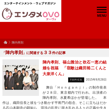
MENU
陣内孝則
陣内孝則
３３
「
」に関連する
件の記事
陣内孝則、福山雅治と吹石一恵の結
婚を祝福 「宿敵は織田裕二くんと
大泉洋くん」
2015年9月28日
TOPICS
舞台「Ｈｏｎｇａｎｊｉ」の制作発表
が２８日、東京都内で行われ、出演者の
陣内孝則、水夏希ほかが登場した。 本
作は、織田信長と彼をつき動かす平将門の怨念、そこに立ちはだか
る石山本願寺の顕如ら、混沌の乱世に咲き乱れる人々の正義や生き