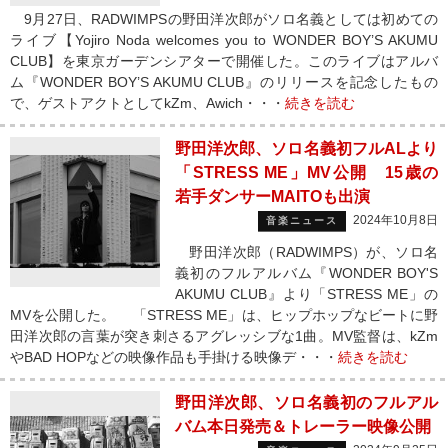
9月27日、RADWIMPSの野田洋次郎がソロ名義としては初めての
ライブ【Yojiro Noda welcomes you to WONDER BOY’S AKUMU
CLUB】を東京ガーデンシアターで開催した。このライブはアルバ
ム『WONDER BOY’S AKUMU CLUB』のリリースを記念したもの
で、ゲストアクトとしてkZm、Awich・・・
続きを読む
野田洋次郎、ソロ名義初フルALより
「STRESS ME」MV公開 15歳の
若手ダンサーMAITOも出演
2024年10月8日
音楽ニュース
野田洋次郎（RADWIMPS）が、ソロ名
義初のフルアルバム『WONDER BOY'S
AKUMU CLUB』より「STRESS ME」の
MVを公開した。 「STRESS ME」は、ヒップホップなビートに野
田洋次郎の言葉が突き刺さるアグレッシブな1曲。MV監督は、kZm
やBAD HOPなどの映像作品も手掛ける映像デ・・・
続きを読む
野田洋次郎、ソロ名義初のフルアル
バム本日発売＆トレーラー映像公開