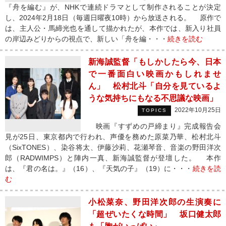
『舟を編む』が、NHKで連続ドラマとして制作されることが決定
し、2024年2月18日（毎週日曜夜10時）から放送される。 原作で
は、主人公・馬締光也を通して描かれたが、本作では、新入り社員
の岸辺みどりからの視点で、新しい「舟を編・・・
続きを読む
新海誠監督「もしかしたら今、日本
で一番面白い映画かもしれませ
ん」 松村北斗「自分を見ているよ
うな気持ちにもなる不思議な映画」
2022年10月25日
TOPICS
映画『すずめの戸締まり』完成報告会
見が25日、東京都内で行われ、声優を務めた原菜乃華、松村北斗
（SixTONES）、染谷将太、伊藤沙莉、花瀬琴音、音楽の野田洋次
郎（RADWIMPS）と陣内一真、新海誠監督が登壇した。 本作
は、『君の名は。』（16）、『天気の子』（19）に・・・
続きを読
む
小松菜奈、野田洋次郎の生演奏に
「超ぜいたくな時間」 坂口健太郎