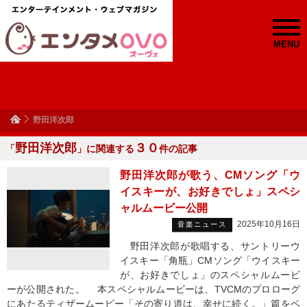
MENU
野田洋次郎
野田洋次郎
３０
「
」に関連する
件の記事
野田洋次郎が歌う、CMソング「ウ
イスキーが、お好きでしょ」スペシ
ャルムービー公開
2025年10月16日
音楽ニュース
野田洋次郎が歌唱する、サントリーウ
イスキー「角瓶」CMソング「ウイスキー
が、お好きでしょ」のスペシャルムービ
ーが公開された。 本スペシャルムービーは、TVCMのプロローグ
にあたるティザームービー「その寄り道は、幸せに続く。」篇をベ