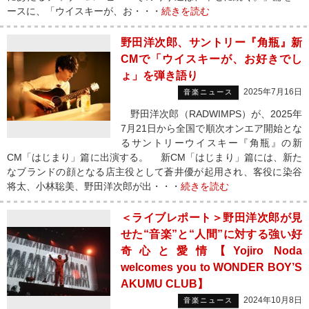
ースに、「ウイスキーが、お・・・
続きを読む
野田洋次郎、サントリー『角瓶』新
CMで「ウイスキーが、お好きでし
ょ」を弾き語り
2025年7月16日
音楽ニュース
野田洋次郎（RADWIMPS）が、2025年
7月21日から全国で順次オンエア開始とな
るサントリーウイスキー『角瓶』の新
CM「はじまり」篇に出演する。 新CM「はじまり」篇には、新た
なブランドの顔となる店主役として蒼井優が起用され、客役に染谷
将太、小林聡美、野田洋次郎が出・・・
続きを読む
＜ライブレポート＞野田洋次郎が見
せた“音楽”と“人間”に対する強い好
奇心と愛情【Yojiro Noda
welcomes you to WONDER BOY’S
AKUMU CLUB】
2024年10月8日
音楽ニュース