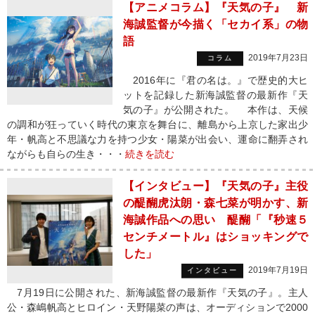
【アニメコラム】『天気の子』 新
海誠監督が今描く「セカイ系」の物
語
2019年7月23日
コラム
2016年に『君の名は。』で歴史的大ヒ
ットを記録した新海誠監督の最新作『天
気の子』が公開された。 本作は、天候
の調和が狂っていく時代の東京を舞台に、離島から上京した家出少
年・帆高と不思議な力を持つ少女・陽菜が出会い、運命に翻弄され
ながらも自らの生き・・・
続きを読む
【インタビュー】『天気の子』主役
の醍醐虎汰朗・森七菜が明かす、新
海誠作品への思い 醍醐「『秒速５
センチメートル』はショッキングで
した」
2019年7月19日
インタビュー
7月19日に公開された、新海誠監督の最新作『天気の子』。主人
公・森嶋帆高とヒロイン・天野陽菜の声は、オーディションで2000