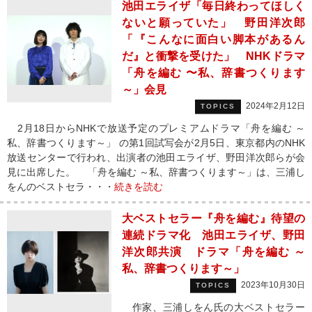
池田エライザ「毎日終わってほしく
ないと願っていた」 野田洋次郎
「『こんなに面白い脚本があるん
だ』と衝撃を受けた」 NHKドラマ
「舟を編む 〜私、辞書つくります
～」会見
2024年2月12日
TOPICS
2月18日からNHKで放送予定のプレミアムドラマ「舟を編む ～
私、辞書つくります～」 の第1回試写会が2月5日、東京都内のNHK
放送センターで行われ、出演者の池田エライザ、野田洋次郎らが会
見に出席した。 「舟を編む ～私、辞書つくります～」は、三浦し
をんのベストセラ・・・
続きを読む
大ベストセラー『舟を編む』待望の
連続ドラマ化 池田エライザ、野田
洋次郎共演 ドラマ「舟を編む ～
私、辞書つくります～」
2023年10月30日
TOPICS
作家、三浦しをん氏の大ベストセラー