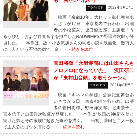
も「胸がいっぱい」
2022年3月17日
TOPICS
映画『余命10年』大ヒット御礼舞台あ
いさつが17日、東京都内で行われ、出演
者の小松菜奈、坂口健太郎、主題歌「う
るうびと」および伴奏音楽を担当したRADWIMPSの野田洋次郎が登
壇した。 本作は、故・小坂流加さんの同名小説を映画化。数万人
に一人という不治の病で、余・・・
続きを読む
菅田将暉「永野芽郁には山田さんも
メロメロになっていた」 沢田研二
が「東村山音頭」を歌うシーンも
2021年8月5日
TOPICS
映画『キネマの神様』公開記念舞台あ
いさつが５日、東京都内で行われ、出演
者の菅田将暉、野田洋次郎、北川景子、
宮本信子と山田洋次監督が登壇した。 本作は“映画の神様”を信じ
続けた男とその家族に起きた奇跡を描く。 当初、菅田と二人一役
で主人公のゴウを演じる・・・
続きを読む