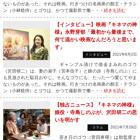
ないものがあった。それは映画。行きつけの名画座の館主・テラシ
ン（小林稔侍）とゴウは、かつて撮影所で働・・・
続きを読む
【インタビュー】映画『キネマの神
様』永野芽郁「最初から最後まで、
何て温かい映画なんだろうと思いま
す」
2021年8月2日
インタビュー
ギャンブル漬けで借金まみれのゴウ
（沢田研二）は、妻の淑子（宮本信子）と娘の歩（寺島しのぶ）に
も見放された駄目おやじ。そんなゴウにも、たった一つ愛してやま
ないものがあった。それは映画。行きつけの名画座の館主・テラシ
ン（小林稔侍）とゴウは、かつて撮影所で働・・・
続きを読む
【独占ニュース】『キネマの神様』
娘役・寺島しのぶが、沢田研二の思
いを明かす
2021年7月29日
コラム
若き日のゴウ（菅田将暉）は助監督と