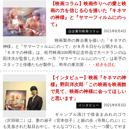
【映画コラム】映画作りへの愛と映
画の力を信じる心を描いた『キネマ
の神様』と『サマーフィルムにのっ
て』
2021年8月4日
ほぼ週刊映画コラム
映画製作の舞台裏を描いた『キネマの
神様』と『サマーフィルムにのって』が８月６日から公開される。
『キネマの神様』は、松竹映画100周年記念作品で大ベテランの山
田洋次が監督した大作。一方『サマーフィルムにのって』は若手の
スタッフと俳優たちが製作し、昨年の東京国・・・
続きを読む
【インタビュー】映画『キネマの神
様』野田洋次郎「この映画を映画館
で見て、映画の神様に会ってほしい
と思います」
2021年8月3日
インタビュー
ギャンブル漬けで借金まみれのゴウ
（沢田研二）は、妻の淑子（宮本信子）と娘の歩（寺島しのぶ）に
も見放された駄目おやじ。そんなゴウにも、たった一つ愛してやま