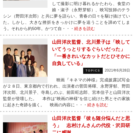
して撮影に明け暮れるかたわら、食堂の
娘・淑子（永野芽郁）、映写技師のテラ
シン（野田洋次郎）と共に夢を語らい、青春の日々を駆け抜けてい
た。しかし、大きな挫折をきっかけに夢を追うことを諦めてしま
う。それから約50年。かつて自・・・
続きを読む
山田洋次監督、北川景子は「映して
いてうっとりするぐらいだった」
「一番きれいなカットだとひそかに
自負している」
2021年6月28日
TOPICS
映画『キネマの神様』完成披露試写会
が２８日、東京都内で行われ、出演者の菅田将暉、永野芽郁、野田
洋次郎、北川景子、寺島しのぶ、前田旺志郎、宮本信子と山田洋次
監督が登壇した。 本作は“映画の神様”を信じ続けた男とその家族
に起きた奇跡を描く。 映画の内容に・・・
続きを読む
山田洋次監督「彼も随分悩んだと思
う」 志村けんさんの代役・沢田研
二に感謝