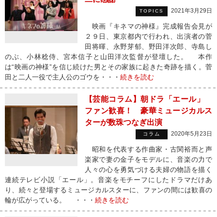
2021年3月29日
TOPICS
映画『キネマの神様』完成報告会見が
２９日、東京都内で行われ、出演者の菅
田将暉、永野芽郁、野田洋次郎、寺島し
のぶ、小林稔侍、宮本信子と山田洋次監督が登壇した。 本作
は“映画の神様”を信じ続けた男とその家族に起きた奇跡を描く。菅
田と二人一役で主人公のゴウを・・・
続きを読む
【芸能コラム】朝ドラ「エール」
ファン歓喜！ 豪華ミュージカルス
ターが数珠つなぎ出演
2020年5月23日
コラム
昭和を代表する作曲家・古関裕而と声
楽家で妻の金子をモデルに、音楽の力で
人々の心を勇気づける夫婦の物語を描く
連続テレビ小説「エール」。音楽をモチーフにしたドラマだけあ
り、続々と登場するミュージカルスターに、ファンの間には歓喜の
輪が広がっている。 ・・・
続きを読む