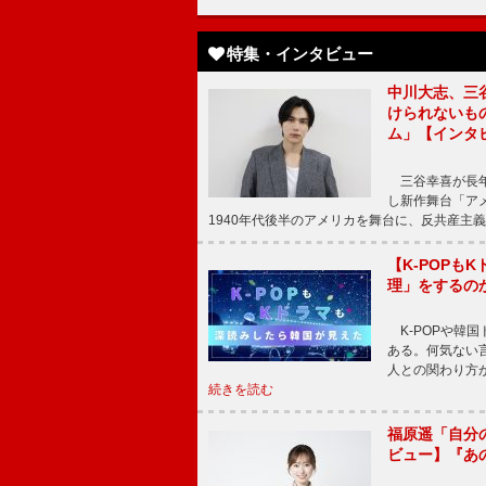
特集・インタビュー
中川大志、三
けられないもの
ム」【インタ
三谷幸喜が長年
し新作舞台「アメ
1940年代後半のアメリカを舞台に、反共産主義
【K-POP
理」をするの
K-POPや韓
ある。何気ない
人との関わり方
続きを読む
福原遥「自分
ビュー】『あ