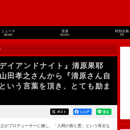
ニュース
音楽
特別企画
NEWS
MUSIC
PR
ー
デイアンドナイト』清原果耶
山田孝之さんから『清原さん自
という言葉を頂き、とても励ま
ポスト
シェア
送る
之がプロデューサーに徹し、「人間の善と悪」という骨太な