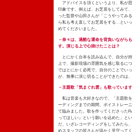
アドバイスを頂くというより、私が思
印象です。例えば、お芝居をしてみて
った監督や山田さんが「こうやってみ
ら私も考え直してお芝居をする…とい
めてくださいました。
－奈々は、過酷な運命を背負いながら
す。演じる上で心掛けたことは？
とにかく台本を読み込んで、自分が持
上で、撮影現場の雰囲気を感じ取るに
ではとにかく必死で、自分のことでい
が、無事に演じ切ることができたのは
－主題歌「気まぐれ雲」も歌っていま
私は音楽も大好きなので、「主題歌を
ーディングまでの期間、ボイストレー
て臨みました。歌を作ってくださったR
ってほしい』という願いを込めた」と
だ、いざレコーディングをしてみたら
めスタッフの皆さんが温かく見守って