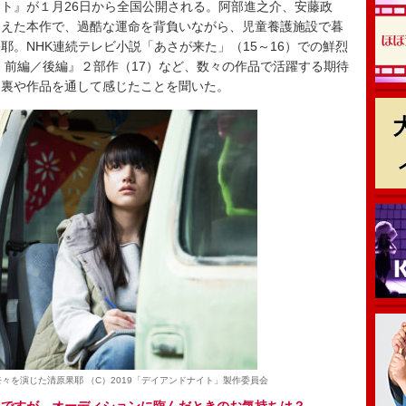
ト』が１月26日から全国公開される。阿部進之介、安藤政
ろえた本作で、過酷な運命を背負いながら、児童養護施設で暮
耶。NHK連続テレビ小説「あさが来た」（15～16）での鮮烈
 前編／後編』２部作（17）など、数々の作品で活躍する期待
台裏や作品を通して感じたことを聞いた。
々を演じた清原果耶 （C）2019「デイアンドナイト」製作委員会