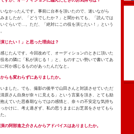
うですが、オーディションに臨んだときのお気持ちは？
いなかったんです。事前に台本を頂いたので、迷いながら
臨みましたが、「どうでしたか？」と聞かれても、「読んでは
ないぐらいで…。ただ、「絶対にこの役を演じたい！」という
た。
を演じたい！」と思った理由は？
感じたんです。今回改めて、オーディションのときに頂いた
う役名の隣に「私が演じる！」と、ものすごい勢いで書いてあ
役に何か感じるものがあったんだなと。
てからも変わらずにありましたか。
いました。でも、撮影の後半で山田さんと対談させていただ
「清原さん自身が奈々に見える」という言葉を頂き、とても励
が抱えていた思春期ならではの感情と、奈々の不安定な気持ち
きっかけに、考え過ぎず、私の思うままにお芝居をさせてもら
した。
主演の阿部進之介さんからアドバイスはありましたか。