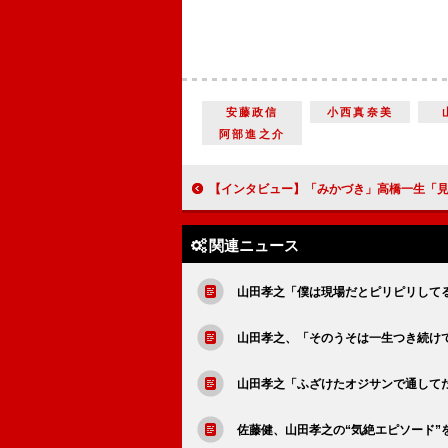
安藤政信
小西真奈美
阿部進之介
【インタビュー】「みかづき」高橋一生「見ているうちに、塾の話であることをうっかり忘れると思
関連ニュース
山田孝之「僕は現場だとピリピリして
山田孝之、「そのうそは一生つき続け
山田孝之「ふざけたオジサンで通してた
佐藤健、山田孝之の“気絶エピソード”