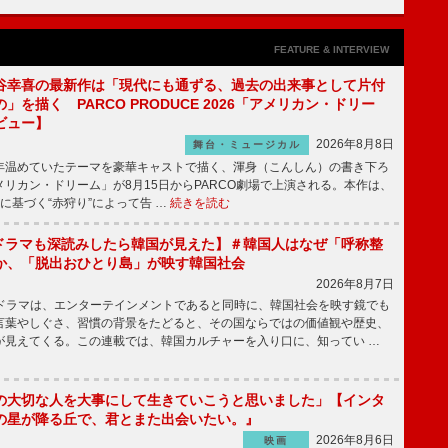
FEATURE & INTERVIEW
谷幸喜の最新作は「現代にも通ずる、過去の出来事として片付
」を描く PARCO PRODUCE 2026「アメリカン・ドリー
ビュー】
2026年8月8日
舞台・ミュージカル
温めていたテーマを豪華キャストで描く、渾身（こんしん）の書き下ろ
リカン・ドリーム」が8月15日からPARCO劇場で上演される。本作は、
に基づく“赤狩り”によって告 …
続きを読む
もKドラマも深読みしたら韓国が見えた】＃韓国人はなぜ「呼称整
か、「脱出おひとり島」が映す韓国社会
2026年8月7日
国ドラマは、エンターテインメントであると同時に、韓国社会を映す鏡でも
言葉やしぐさ、習慣の背景をたどると、その国ならではの価値観や歴史、
が見えてくる。この連載では、韓国カルチャーを入り口に、知ってい …
の大切な人を大事にして生きていこうと思いました」【インタ
の星が降る丘で、君とまた出会いたい。』
2026年8月6日
映画