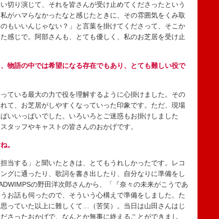
い切り演じて、それを皆さんが受け止めてくださったという
、私がハマらなかったなと感じたときに、その雰囲気をくみ取
るのもいいんじゃない？」と言葉を掛けてくださって、そこか
った感じで。阿部さんも、とても優しく、私のお芝居を受け止
も、物語の中では希望になる存在でもあり、とても難しい役で
っている最大の力で役を理解するように心掛けました。その
つれて、お芝居がしやすくなっていった印象です。ただ、現場
っぱいいっぱいでした。いろいろとご迷惑もお掛けしました
、スタッフやキャストの皆さんのおかげです。
すね。
担当する」と聞いたときは、とてもうれしかったです。レコ
ニングに通ったり、歌詞を書き出したり、自分なりに準備をし
ADWIMPSの野田洋次郎さんから、「『奈々の未来がこうであ
いうお話も伺ったので、そういう心構えで準備をしました。た
、思っていた以上に難しくて…（苦笑）。当日は山田さんはじ
くださったおかげで、なんとか無事に終えることができまし