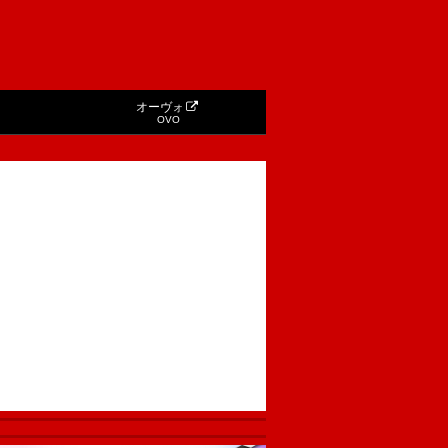
オーヴォ
OVO