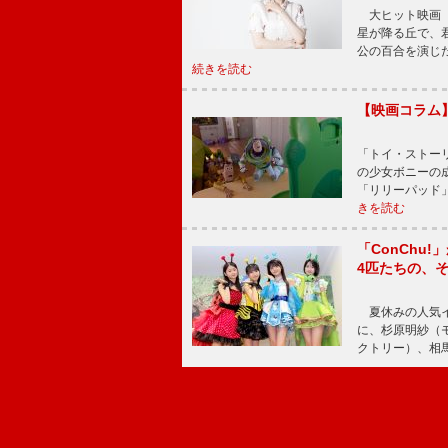
大ヒット映画『
星が降る丘で、
公の百合を演じ
続きを読む
【映画コラム
「トイ・ストーリ
の少女ボニーの
「リリーパッド
きを読む
「ConChu
4匹たちの、
夏休みの人気イ
に、杉原明紗（
クトリー）、相