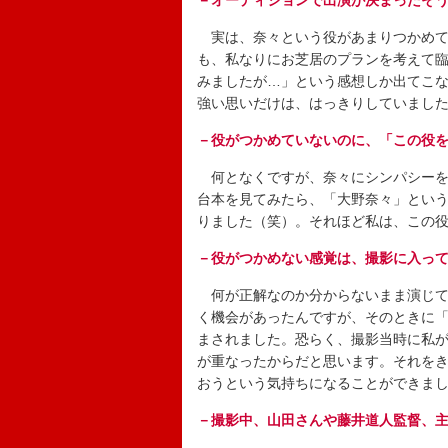
－オーディションで出演が決まったそ
実は、奈々という役があまりつかめて
も、私なりにお芝居のプランを考えて
みましたが…」という感想しか出てこ
強い思いだけは、はっきりしていまし
－役がつかめていないのに、「この役
何となくですが、奈々にシンパシーを
台本を見てみたら、「大野奈々」とい
りました（笑）。それほど私は、この
－役がつかめない感覚は、撮影に入っ
何が正解なのか分からないまま演じて
く機会があったんですが、そのときに
まされました。恐らく、撮影当時に私
が重なったからだと思います。それを
おうという気持ちになることができま
－撮影中、山田さんや藤井道人監督、