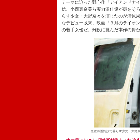
テーマに迫った野心作『デイアンドナイ
信、小西真奈美ら実力派俳優が顔をそ
らす少女・大野奈々を演じたのが清原果
なデビュー以来、映画『３月のライオン
の若手女優だ。難役に挑んだ本作の舞
児童養護施設で暮らす少女・大野奈