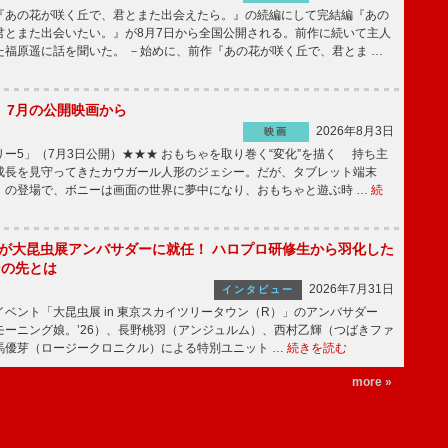
あの花が咲く丘で、君とまた出会えたら。』の続編にして完結編『あの
君とまた出会いたい。』が8月7日から全国公開される。前作に続いて主人
た福原遥に話を聞いた。 －始めに、前作『あの花が咲く丘で、君とま …
】7月の公開映画から
2026年8月3日
映画
ー5」（7月3日公開）★★★ おもちゃを取り巻く“変化”を描く 持ち主
成長を見守ってきたカウガール人形のジェシー。だが、タブレット端末
」の登場で、ボニーは画面の世界に夢中になり、おもちゃと遊ぶ時 …
続
!」が大昆虫展アンバサダーに就任！ ハロプロ研修生から羽化した
その先とは
2026年7月31日
インタビュー
ベント「大昆虫展 in 東京スカイツリータウン（R）」のアンバサダー
モーニング娘。’26）、長野桃羽（アンジュルム）、西村乙輝（つばきファ
馬優芽（ロージークロニクル）による特別ユニット …
続きを読む
more »