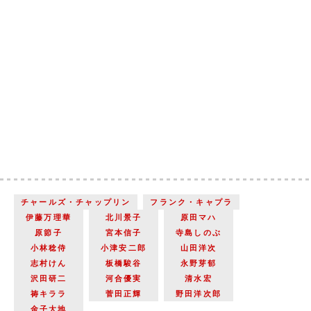
チャールズ・チャップリン
フランク・キャプラ
伊藤万理華
北川景子
原田マハ
原節子
宮本信子
寺島しのぶ
小林稔侍
小津安二郎
山田洋次
志村けん
板橋駿谷
永野芽郁
沢田研二
河合優実
清水宏
祷キララ
菅田正輝
野田洋次郎
金子大地