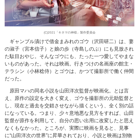
(C)2021「キネマの神様」製作委員会
ギャンブル漬けで借金まみれのゴウ（沢田研二）は、妻
の淑子（宮本信子）と娘の歩（寺島しのぶ）にも見放され
た駄目おやじ。そんなゴウにも、たった一つ愛してやまな
いものがあった。それは映画。行きつけの名画座の館主・
テラシン（小林稔侍）とゴウは、かつて撮影所で働く仲間
だった。
原田マハの同名小説を山田洋次監督が映画化。とは言
え、原作の設定を大きく変え、ゴウを撮影所の元助監督と
し、現在と過去を交錯させながら描くという、全く別の話
になっている。つまり、少々意地悪な見方をすれば、山田
監督が原作を利用して、自分の思い出用に改変したと思え
なくもなかった。ところが、実際に映画を見ると、見事
に“山田洋次の世界”に昇華されており、小説と映画は別物