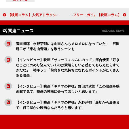
【映画コラム】人気アトラクションから誕生した『ジャングル・クルーズ』
【映画コラム】ライアン・レイノルズが独自のヒーロー論を展開させた『フリー・ガイ』
関連ニュース
RELATED NEWS
菅田将暉「永野芽郁には山田さんもメロメロになっていた」 沢田
研二が「東村山音頭」を歌うシーンも
【インタビュー】映画『サマーフィルムにのって』河合優実「好き
なことにのめり込んでいくのは素晴らしいと感じてもらえたらすて
きだな」 祷キララ「前向きな気持ちになれるポイントがたくさん
ある映画」
【インタビュー】映画『キネマの神様』野田洋次郎「この映画を映
画館で見て、映画の神様に会ってほしいと思います」
【インタビュー】映画『キネマの神様』永野芽郁「最初から最後ま
で、何て温かい映画なんだろうと思います」