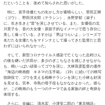
だということを、改めて知らされた思いがした。
特に、若手俳優たちの生かし方が素晴らしい。菅田正輝
（ゴウ）、野田洋次郎（テラシン）、永野芽郁（淑子）
に、生き生きと“昔”を演じさせている。また、女優役の北
川景子を、昔の大女優・原節子的なイメージで思う存分に
美しく撮っている。さすがは「男はつらいよ」シリーズで
名だたる女優たちをマドンナとして撮ってきた監督だと思
わずにはいられなかった。
そして、新型コロナウイルス感染で亡くなった志村けん
の後を継いだ沢田が、多少のぎこちなさを感じさせながら
も、精いっぱい頑張ってゴウを演じ、大林宣彦監督の遺作
『海辺の映画館 キネマの玉手箱』（19）に続いての映写
技師役で、ゴウを支える相棒テラシンを演じた小林も好演
を見せる。宮本、寺島の母子役もなかなかよかった。彼ら
が、この映画のもう一つのテーマである家族の絆と奇跡を
体現する。
さらに、全編に、清水宏、小津安二郎の『東京物語』