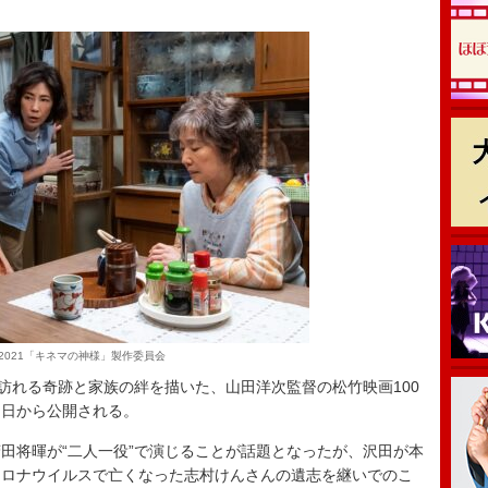
c)2021「キネマの神様」製作委員会
訪れる奇跡と家族の絆を描いた、山田洋次監督の松竹映画100
６日から公開される。
将暉が“二人一役”で演じることが話題となったが、沢田が本
コロナウイルスで亡くなった志村けんさんの遺志を継いでのこ