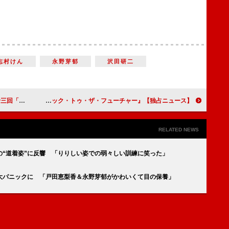
志村けん
永野芽郁
沢田研二
長の階段を上る栄一
【独占ニュース】『バック・トゥ・ザ・フューチャー』へのリスペクト全開！ 『フリー・ガイ』に込められた「走り出したくなるようなワクワク感」
RELATED NEWS
の“道着姿”に反響 「りりしい姿での弱々しい訓練に笑った」
が大パニックに 「戸田恵梨香＆永野芽郁がかわいくて目の保養」