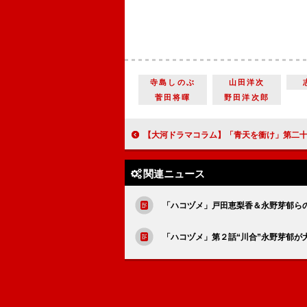
寺島しのぶ
山田洋次
菅田将暉
野田洋次郎
【大河ドラマコラム】「青天を衝け」第二十三回「篤太夫と最後の将軍」身分差のない社会の在り方を学び、さらなる成
関連ニュース
「ハコヅメ」戸田恵梨香＆永野芽郁ら
「ハコヅメ」第２話“川合”永野芽郁