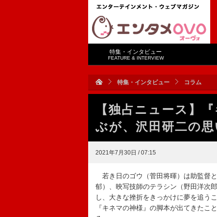
特集・インタビュー
FEATURE & INTERVIEW
特集・インタビュー
コラム
【独占ニュース】『
ぶが、沢田研二の思
2021年7月30日 / 07:15
若き日のゴウ（菅田将暉）は助監督と
郁）、映写技師のテラシン（野田洋次
し、大きな挫折をきっかけに夢を追うこ
『キネマの神様』の脚本が出てきたこ