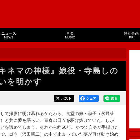
ニュース
音楽
特別企画
NEWS
MUSIC
PR
キネマの神様』娘役・寺島しの
いを明かす
ポスト
シェア
送る
して撮影に明け暮れるかたわら、食堂の娘・淑子（永野芽
郎）と共に夢を語らい、青春の日々を駆け抜けていた。しか
とを諦めてしまう。それから約50年。かつて自身が手掛けた
とで、ゴウ（沢田研二）の中で止まっていた夢が再び動き始め