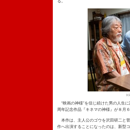
る。
(
“映画の神様”を信じ続けた男の人生に
周年記念作品『キネマの神様』が８月
本作は、主人公のゴウを沢田研二と菅田
作へ出演することになったのは、新型