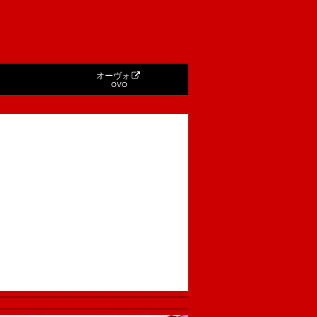
オーヴォ
OVO