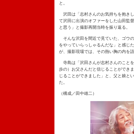
と。
沢田は「志村さんのお気持ちを抱きし
て沢田に出演のオファーをした山田監
と思う」と撮影再開当時を振り返る。
そんな沢田を間近で見ていた、ゴウの
をやっていらっしゃるんだな」と感じ
が、撮影現場では、その熱い胸の内を
寺島は「沢田さんが志村さんのことを
歩の）お父さんだと信じることができ
じることができました」と、父と娘と
た。
（構成／田中雄二）