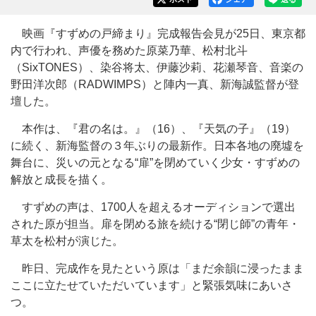
映画『すずめの戸締まり』完成報告会見が25日、東京都
内で行われ、声優を務めた原菜乃華、松村北斗
（SixTONES）、染谷将太、伊藤沙莉、花瀬琴音、音楽の
野田洋次郎（RADWIMPS）と陣内一真、新海誠監督が登
壇した。
本作は、『君の名は。』（16）、『天気の子』（19）
に続く、新海監督の３年ぶりの最新作。日本各地の廃墟を
舞台に、災いの元となる“扉”を閉めていく少女・すずめの
解放と成長を描く。
すずめの声は、1700人を超えるオーディションで選出
された原が担当。扉を閉める旅を続ける“閉じ師”の青年・
草太を松村が演じた。
昨日、完成作を見たという原は「まだ余韻に浸ったまま
ここに立たせていただいています」と緊張気味にあいさ
つ。