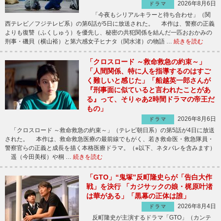
2026年8月6日
ドラマ
「今夜もシリアルキラーと待ち合わせ」（関
西テレビ／フジテレビ系）の第6話が5日に放送された。 本作は、警察の正義
よりも復讐（ふくしゅう）を優先し、秘密の共犯関係を結んだ一匹おおかみの
刑事・磯貝（横山裕）と第六感女子ヒナタ（関水渚）の物語 …
続きを読む
「クロスロード ～救命救急の約束～」
「人間関係、特に人を指導するのはすご
く難しいと感じた」「船越英一郎さんが
『刑事面に似ていると言われたことがあ
る』って、そりゃあ2時間ドラマの帝王だ
もの」
2026年8月6日
ドラマ
「クロスロード ～救命救急の約束～」（テレビ朝日系）の第5話が4日に放送
された。 本作は、救命救急医療の最前線でもがく、若き救命医・救急隊員・
警察官らの正義と成長を描く本格医療ドラマ。（※以下、ネタバレを含みます）
遥（今田美桜）や桐 …
続きを読む
「GTO」“鬼塚”反町隆史らが「告白大作
戦」を決行 「カジサックの娘・梶原叶渚
は華がある」「黒幕の正体は誰」
2026年8月4日
ドラマ
反町隆史が主演するドラマ「GTO」（カンテ