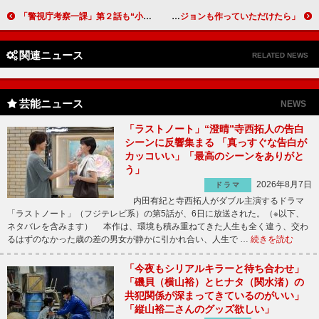
「警視庁考察一課」第２話も“小ネタが盛りだくさん” 山村紅葉、西村まさ彦ら「レジェンドたちが真面目にふざけていて最高」
西島秀俊「僕のギャラを全部返します」 「ぜひ子どもたちが見られるバージョンも作っていただけたら」
関連ニュース
RELATED NEWS
芸能ニュース
NEWS
「ラストノート」“澄晴”寺西拓人の告白
シーンに反響集まる 「真っすぐな告白が
カッコいい」「最高のシーンをありがと
う」
2026年8月7日
ドラマ
内田有紀と寺西拓人がダブル主演するドラマ
「ラストノート」（フジテレビ系）の第5話が、6日に放送された。（※以下、
ネタバレを含みます） 本作は、環境も積み重ねてきた人生も全く違う、交わ
るはずのなかった歳の差の男女が静かに引かれ合い、人生で …
続きを読む
「今夜もシリアルキラーと待ち合わせ」
「磯貝（横山裕）とヒナタ（関水渚）の
共犯関係が深まってきているのがいい」
「縦山裕二さんのグッズ欲しい」