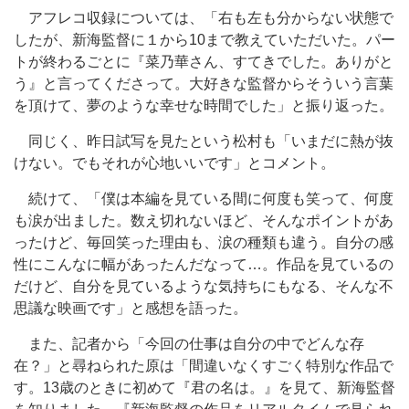
アフレコ収録については、「右も左も分からない状態で
したが、新海監督に１から10まで教えていただいた。パー
トが終わるごとに『菜乃華さん、すてきでした。ありがと
う』と言ってくださって。大好きな監督からそういう言葉
を頂けて、夢のような幸せな時間でした」と振り返った。
同じく、昨日試写を見たという松村も「いまだに熱が抜
けない。でもそれが心地いいです」とコメント。
続けて、「僕は本編を見ている間に何度も笑って、何度
も涙が出ました。数え切れないほど、そんなポイントがあ
ったけど、毎回笑った理由も、涙の種類も違う。自分の感
性にこんなに幅があったんだなって…。作品を見ているの
だけど、自分を見ているような気持ちにもなる、そんな不
思議な映画です」と感想を語った。
また、記者から「今回の仕事は自分の中でどんな存
在？」と尋ねられた原は「間違いなくすごく特別な作品で
す。13歳のときに初めて『君の名は。』を見て、新海監督