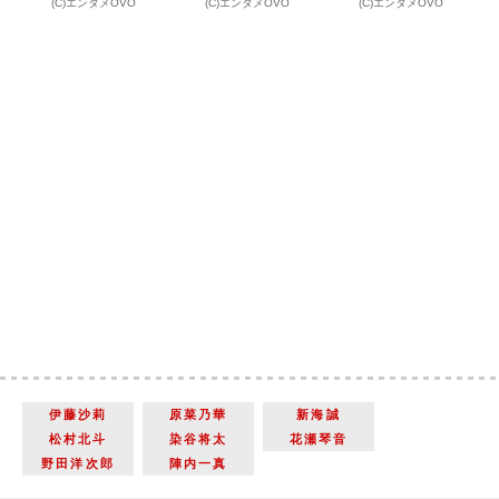
(C)エンタメOVO
(C)エンタメOVO
(C)エンタメOVO
伊藤沙莉
原菜乃華
新海誠
松村北斗
染谷将太
花瀬琴音
野田洋次郎
陣内一真