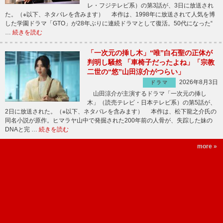
レ・フジテレビ系）の第3話が、3日に放送され
た。（※以下、ネタバレを含みます） 本作は、1998年に放送されて人気を博
した学園ドラマ「GTO」が28年ぶりに連続ドラマとして復活。50代になった“
…
続きを読む
「一次元の挿し木」“唯”白石聖の正体が
判明し騒然 「車椅子だったよね」「宗教
二世の“悠”山田涼介がつらい」
2026年8月3日
ドラマ
山田涼介が主演するドラマ「一次元の挿し
木」（読売テレビ・日本テレビ系）の第5話が、
2日に放送された。（※以下、ネタバレを含みます） 本作は、松下龍之介氏の
同名小説が原作。ヒマラヤ山中で発掘された200年前の人骨が、失踪した妹の
DNAと完 …
続きを読む
more »