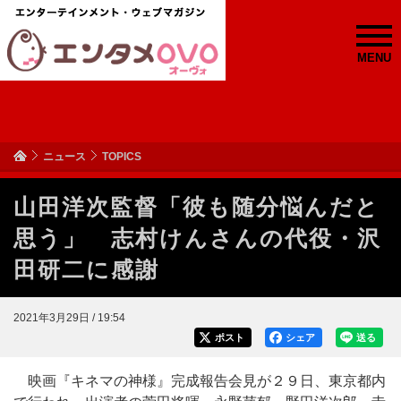
MENU
ニュース
TOPICS
山田洋次監督「彼も随分悩んだと
思う」 志村けんさんの代役・沢
田研二に感謝
2021年3月29日 / 19:54
ポスト
シェア
送る
映画『キネマの神様』完成報告会見が２９日、東京都内