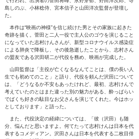
で行われ、出演者の菅田将暉、永野芽郁、野田洋次郎、寺
島しのぶ、小林稔侍、宮本信子と山田洋次監督が登壇し
た。
本作は“映画の神様”を信じ続けた男とその家族に起きた
奇跡を描く。菅田と二人一役で主人公のゴウを演じること
になっていた志村けんさんが、新型コロナウイルス感染症
による肺炎で降板し、その後急逝したことから、志村さん
の盟友である沢田研二が代役を務め、映画が完成した。
山田監督は「主役が亡くなるなんてことは、僕の長い人
生でも初めてのこと」と語り、代役を頼んだ沢田について
は、「どうなるか不安もあったけれど、最初、志村けんで
考えていたのとはまた違った別の魅力がある、酔っぱらい
でばくち好きの駄目なお父さんを演じてくれた。今はホッ
としております」と語った。
また、代役決定の経緯については、「彼（沢田）も随
分、悩んだと思いますよ。何てたって志村けんは日本を代
表するコメディアン。沢田さんは日本を代表する二枚目俳