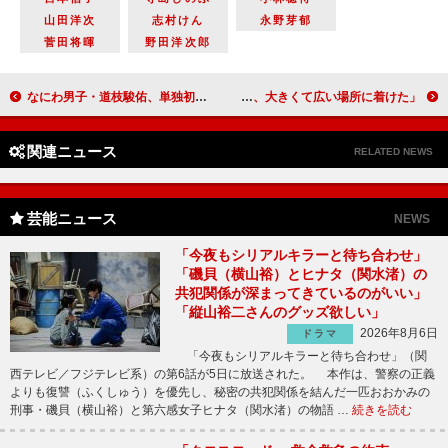
山田洋次
志村けん
永野芽郁
菅田将暉
野田洋次郎
なにわ男子・道枝駿佑、単独初主演舞台が開幕 「大橋和也くんや西畑大吾くんが連絡をくれた」
松重豊、若手バイプレーヤーに期待 田口トモロヲ「大杉漣さんと共に、大きくて広い場所に着けた」
関連ニュース
RELATED NEWS
芸能ニュース
NEWS
「今夜もシリアルキラーと待ち合わせ」
「磯貝（横山裕）とヒナタ（関水渚）の
共犯関係が深まってきているのがいい」
「縦山裕二さんのグッズ欲しい」
2026年8月6日
ドラマ
「今夜もシリアルキラーと待ち合わせ」（関
西テレビ／フジテレビ系）の第6話が5日に放送された。 本作は、警察の正義
よりも復讐（ふくしゅう）を優先し、秘密の共犯関係を結んだ一匹おおかみの
刑事・磯貝（横山裕）と第六感女子ヒナタ（関水渚）の物語 …
続きを読む