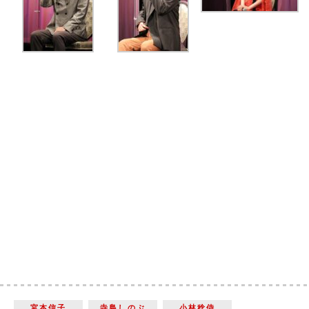
宮本信子
寺島しのぶ
小林稔侍