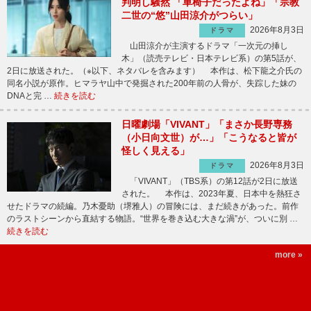
判明し騒然 「車椅子だったよね」「宗教
二世の“悠”山田涼介がつらい」
2026年8月3日
ドラマ
山田涼介が主演するドラマ「一次元の挿し
木」（読売テレビ・日本テレビ系）の第5話が、
2日に放送された。（※以下、ネタバレを含みます） 本作は、松下龍之介氏の
同名小説が原作。ヒマラヤ山中で発掘された200年前の人骨が、失踪した妹の
DNAと完 …
続きを読む
日曜劇場「VIVANT」「まさか長野専務
（小日向文世）が…」「こうなると皆が
怪しく見える」
2026年8月3日
ドラマ
「VIVANT」（TBS系）の第12話が2日に放送
された。 本作は、2023年夏、日本中を熱狂さ
せたドラマの続編。乃木憂助（堺雅人）の冒険には、まだ続きがあった。前作
のラストシーンから直結する物語。“世界を巻き込む大きな渦”が、ついに別 …
続きを読む
more »