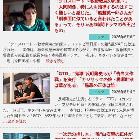
「クロスロード ～救命救急の約束～」
「人間関係、特に人を指導するのはすご
く難しいと感じた」「船越英一郎さんが
『刑事面に似ていると言われたことがあ
る』って、そりゃあ2時間ドラマの帝王だ
もの」
2026年8月6日
ドラマ
「クロスロード ～救命救急の約束～」（テレビ朝日系）の第5話が4日に放送
された。 本作は、救命救急医療の最前線でもがく、若き救命医・救急隊員・
警察官らの正義と成長を描く本格医療ドラマ。（※以下、ネタバレを含みます）
遥（今田美桜）や桐 …
続きを読む
「GTO」“鬼塚”反町隆史らが「告白大作
戦」を決行 「カジサックの娘・梶原叶渚
は華がある」「黒幕の正体は誰」
2026年8月4日
ドラマ
反町隆史が主演するドラマ「GTO」（カンテ
レ・フジテレビ系）の第3話が、3日に放送され
た。（※以下、ネタバレを含みます） 本作は、1998年に放送されて人気を博
した学園ドラマ「GTO」が28年ぶりに連続ドラマとして復活。50代になった“
…
続きを読む
「一次元の挿し木」“唯”白石聖の正体が