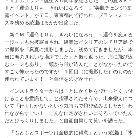
－Ⅱ」のブランド誕生３５周年を記念した「この夏ＳＫ－
Ⅱと『運命よりも、きれいになろう。』“美肌チェンジ”披
露イベント」が７日、東京都内で行われ、ブランドミュー
ズを務める綾瀬はるかが出席した。
新ＣＭ「運命よりも、きれいになろう。～運命を変える
一歩～」もお披露目され、綾瀬はイタリアのシチリア島で
の撮影を「真夏に撮影しました。初めて行きましたが、本
当に海のきれいな場所でした」と振り返った。海に飛び込
むシーンもあり、「頭から飛び込んだことがなかったので
すごく怖かったのですが、１回目（に撮影した）のものが
使われています！」と自信をのぞかせた。
インストラクターからは「とにかく足をぴたっとくっ付
けることを意識して」と指導されたそうで、出来栄えにつ
いて「行くしかないという気持ちで飛び込みましたが、わ
れながらすごい！ こんなに足がきれいにそろっていたん
だとびっくりしました」と自画自賛して笑いを誘った。
「もともとスポーツは全般的に得意」という綾瀬は「水