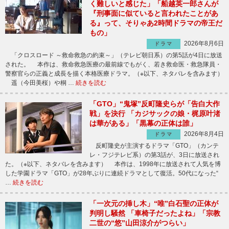
く難しいと感じた」「船越英一郎さんが
『刑事面に似ていると言われたことがあ
る』って、そりゃあ2時間ドラマの帝王だ
もの」
2026年8月6日
ドラマ
「クロスロード ～救命救急の約束～」（テレビ朝日系）の第5話が4日に放送
された。 本作は、救命救急医療の最前線でもがく、若き救命医・救急隊員・
警察官らの正義と成長を描く本格医療ドラマ。（※以下、ネタバレを含みます）
遥（今田美桜）や桐 …
続きを読む
「GTO」“鬼塚”反町隆史らが「告白大作
戦」を決行 「カジサックの娘・梶原叶渚
は華がある」「黒幕の正体は誰」
2026年8月4日
ドラマ
反町隆史が主演するドラマ「GTO」（カンテ
レ・フジテレビ系）の第3話が、3日に放送され
た。（※以下、ネタバレを含みます） 本作は、1998年に放送されて人気を博
した学園ドラマ「GTO」が28年ぶりに連続ドラマとして復活。50代になった“
…
続きを読む
「一次元の挿し木」“唯”白石聖の正体が
判明し騒然 「車椅子だったよね」「宗教
二世の“悠”山田涼介がつらい」