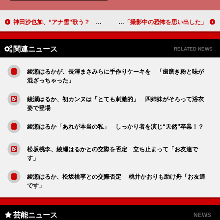
神田沙也加、“アナ雪”歌う？ には「ノーコメント」 「表参道高校合唱部！」で副顧問役
トリンドルらが女子高生１００人と〝鬼ごっこ” 「撮影中の恐怖を思い出した」
関連ニュース
RELATED NEWS
綾瀬はるかが、長澤まさみらに手作りケーキを 「歯磨き粉と味が
混ざっちゃった」
綾瀬はるか、初カンヌは「とても刺激的」 四姉妹がそろって浴衣
姿で登場
綾瀬はるか「あれが本当の私」 しっかり者を演じ“天然”卒業！？
松坂桃李、綾瀬はるかとの交際を否定 立ち止まって「お友達で
す」
綾瀬はるか、松坂桃李との交際否定 桃井かおりも助け舟「お友達
です」
芸能ニュース
NEWS