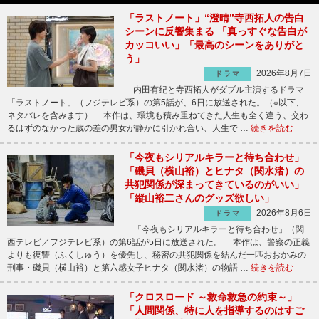
「ラストノート」“澄晴”寺西拓人の告白
シーンに反響集まる 「真っすぐな告白が
カッコいい」「最高のシーンをありがと
う」
2026年8月7日
ドラマ
内田有紀と寺西拓人がダブル主演するドラマ
「ラストノート」（フジテレビ系）の第5話が、6日に放送された。（※以下、
ネタバレを含みます） 本作は、環境も積み重ねてきた人生も全く違う、交わ
るはずのなかった歳の差の男女が静かに引かれ合い、人生で …
続きを読む
「今夜もシリアルキラーと待ち合わせ」
「磯貝（横山裕）とヒナタ（関水渚）の
共犯関係が深まってきているのがいい」
「縦山裕二さんのグッズ欲しい」
2026年8月6日
ドラマ
「今夜もシリアルキラーと待ち合わせ」（関
西テレビ／フジテレビ系）の第6話が5日に放送された。 本作は、警察の正義
よりも復讐（ふくしゅう）を優先し、秘密の共犯関係を結んだ一匹おおかみの
刑事・磯貝（横山裕）と第六感女子ヒナタ（関水渚）の物語 …
続きを読む
「クロスロード ～救命救急の約束～」
「人間関係、特に人を指導するのはすご