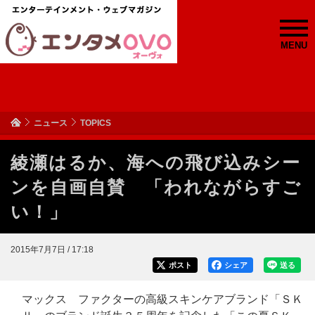
MENU
ニュース
TOPICS
綾瀬はるか、海への飛び込みシー
ンを自画自賛 「われながらすご
い！」
2015年7月7日 / 17:18
ポスト
シェア
送る
マックス ファクターの高級スキンケアブランド「ＳＫ