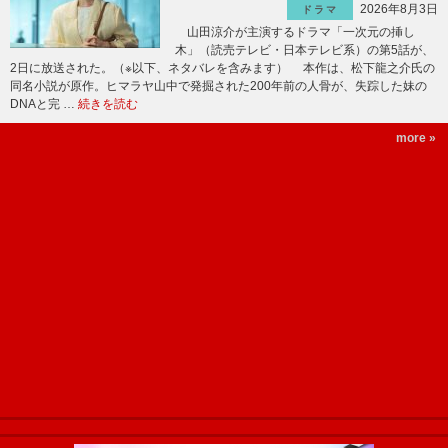
2026年8月3日
ドラマ
山田涼介が主演するドラマ「一次元の挿し
木」（読売テレビ・日本テレビ系）の第5話が、
2日に放送された。（※以下、ネタバレを含みます） 本作は、松下龍之介氏の
同名小説が原作。ヒマラヤ山中で発掘された200年前の人骨が、失踪した妹の
DNAと完 …
続きを読む
more »