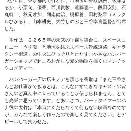
つが５日、東京都内で行われ、出演者の香取慎吾、綾瀬は
るか、小栗旬、優香、西川貴教、遠藤憲一、段田安則、石
丸幹二、秋元才加、阿南健治、梶原善、田村梨果（ミラク
ルひかる）、山本耕史、大竹しのぶと三谷幸喜監督が出席
した。
本作は、２２６５年の未来の宇宙を舞台に、スペースコ
ロニー「うず潮」と地球を結ぶスペース幹線道路「ギャラ
クシー街道」の中央にひっそりとたたずむ小さなハンバー
ガーショップで起こるおかしな愛の物語を描くロマンチッ
クコメディー。
ハンバーガー店の店主ノアを演じる香取は「また三谷さ
んとお仕事ができるとは。こんなにすてきなキャストの皆
さんのど真ん中に立っていることが信じられません。とて
も光栄に思っています」とあいさつ。パートタイマーのハ
ナ役の大竹は「本当にくだらなくて何もない映画なのです
が、みんなで楽しく作ったので楽しく見てください」とア
ピールして笑わせた。