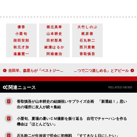
優香
堀北真希
大竹しのぶ
小栗旬
山本耕史
梶原善
段田安則
田村梨果
石丸幹二
秋元才加
綾瀬はるか
西川貴教
遠藤憲一
阿南健治
香取慎吾
吉田羊、森星らが「ベストジーニスト」を受賞 殿堂入りのローラ「デニムが２倍好きになった」
Ａ．Ｂ．Ｃ－Ｚ、新舞台へ意気込み 河合郁人「一つで二つ楽しめる」とアピール
関連ニュース
RELATED NEWS
香取慎吾が山本耕史の結婚祝いサプライズ企画 「新選組！」思い
出の場所に友人が続々集結
小栗旬、夏場の暑いＣＭ撮影を振り返る 自宅でチャーハンを作る
機会は「ほとんどない」
石丸幹二が生放送で司会に初挑戦 「すてきな１日にしたい」