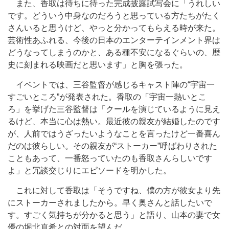
また、香取は待ちに待った完成披露試写会に「うれしい
です。どういう中身なのだろうと思っている方たちがたく
さんいると思うけど、やっと分かってもらえる時が来た。
芸術性あふれる、今後の日本のエンターテインメント界は
どうなってしまうのかと、ある種不安になるぐらいの、歴
史に刻まれる映画だと思います」と胸を張った。
イベントでは、三谷監督が感じるキャスト陣の“宇宙一
すごいところ”が発表された。香取の「宇宙一熱いとこ
ろ」を挙げた三谷監督は「クールを演じているように見え
るけど、本当に心は熱い。最近彼の親友が結婚したのです
が、人前ではうざったいようなことを言ったけど一番喜ん
だのは彼らしい。その親友が“ストーカー”呼ばわりされた
こともあって、一番怒っていたのも香取さんらしいです
よ」と冗談交じりにエピソードを明かした。
これに対して香取は「そうですね、僕の方が彼女より先
にストーカーされましたから。早く奥さんと話したいで
す。すごく気持ちが分かると思う」と語り、山本の妻で女
優の堀北真希との対面を望んだ。