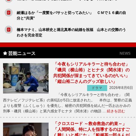
綾瀬はるか「一度髪をバサッと切ってみたい」 ＣＭで１６歳の自
分と“共演”
橋本マナミ、山本耕史と堀北真希の結婚を祝福 山本との交際のう
わさを完全否定
芸能ニュース
NEWS
「今夜もシリアルキラーと待ち合わせ」
「磯貝（横山裕）とヒナタ（関水渚）の
共犯関係が深まってきているのがいい」
「縦山裕二さんのグッズ欲しい」
2026年8月6日
ドラマ
「今夜もシリアルキラーと待ち合わせ」（関
西テレビ／フジテレビ系）の第6話が5日に放送された。 本作は、警察の正義
よりも復讐（ふくしゅう）を優先し、秘密の共犯関係を結んだ一匹おおかみの
刑事・磯貝（横山裕）と第六感女子ヒナタ（関水渚）の物語 …
続きを読む
「クロスロード ～救命救急の約束～」
「人間関係、特に人を指導するのはすご
く難しいと感じた」「船越英一郎さんが