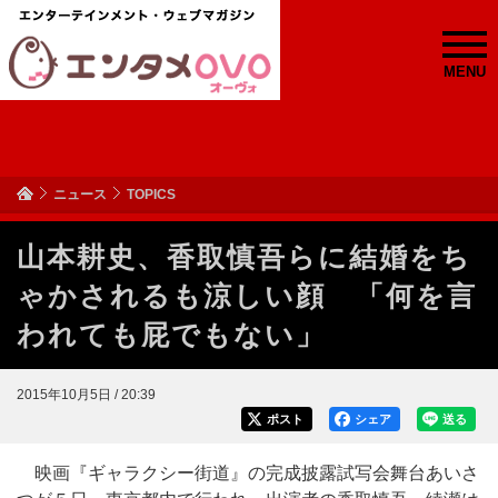
MENU
ニュース
TOPICS
山本耕史、香取慎吾らに結婚をち
ゃかされるも涼しい顔 「何を言
われても屁でもない」
2015年10月5日 / 20:39
ポスト
シェア
送る
映画『ギャラクシー街道』の完成披露試写会舞台あいさ