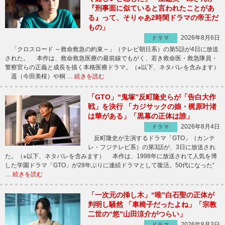
『刑事面に似ていると言われたことがあ
る』って、そりゃあ2時間ドラマの帝王だ
もの」
2026年8月6日
ドラマ
「クロスロード ～救命救急の約束～」（テレビ朝日系）の第5話が4日に放送
された。 本作は、救命救急医療の最前線でもがく、若き救命医・救急隊員・
警察官らの正義と成長を描く本格医療ドラマ。（※以下、ネタバレを含みます）
遥（今田美桜）や桐 …
続きを読む
「GTO」“鬼塚”反町隆史らが「告白大作
戦」を決行 「カジサックの娘・梶原叶渚
は華がある」「黒幕の正体は誰」
2026年8月4日
ドラマ
反町隆史が主演するドラマ「GTO」（カンテ
レ・フジテレビ系）の第3話が、3日に放送され
た。（※以下、ネタバレを含みます） 本作は、1998年に放送されて人気を博
した学園ドラマ「GTO」が28年ぶりに連続ドラマとして復活。50代になった“
…
続きを読む
「一次元の挿し木」“唯”白石聖の正体が
判明し騒然 「車椅子だったよね」「宗教
二世の“悠”山田涼介がつらい」
2026年8月3日
ドラマ