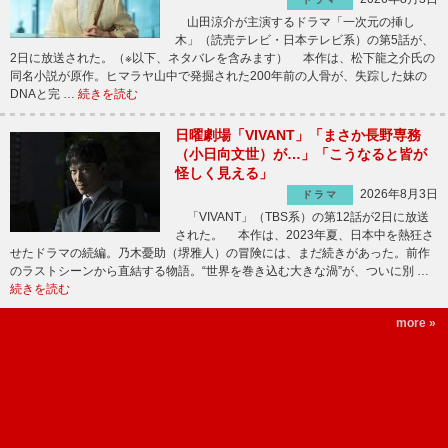
山田涼介が主演するドラマ「一次元の挿し
木」（読売テレビ・日本テレビ系）の第5話が、
2日に放送された。（※以下、ネタバレを含みます） 本作は、松下龍之介氏の
同名小説が原作。ヒマラヤ山中で発掘された200年前の人骨が、失踪した妹の
DNAと完 …
続きを読む
日曜劇場「VIVANT」「まさか長野専務
（小日向文世）が…」「こうなると皆が
怪しく見える」
2026年8月3日
ドラマ
「VIVANT」（TBS系）の第12話が2日に放送
された。 本作は、2023年夏、日本中を熱狂さ
せたドラマの続編。乃木憂助（堺雅人）の冒険には、まだ続きがあった。前作
のラストシーンから直結する物語。“世界を巻き込む大きな渦”が、ついに別 …
続きを読む
more »