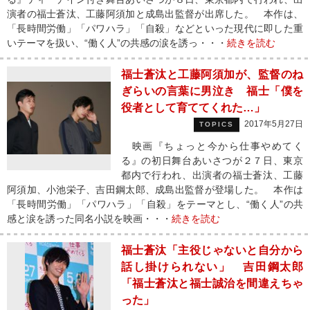
演者の福士蒼汰、工藤阿須加と成島出監督が出席した。 本作は、
「長時間労働」「パワハラ」「自殺」などといった現代に即した重
いテーマを扱い、“働く人”の共感の涙を誘っ・・・
続きを読む
福士蒼汰と工藤阿須加が、監督のね
ぎらいの言葉に男泣き 福士「僕を
役者として育ててくれた…」
2017年5月27日
TOPICS
映画『ちょっと今から仕事やめてく
る』の初日舞台あいさつが２７日、東京
都内で行われ、出演者の福士蒼汰、工藤
阿須加、小池栄子、吉田鋼太郎、成島出監督が登場した。 本作は
「長時間労働」「パワハラ」「自殺」をテーマとし、“働く人”の共
感と涙を誘った同名小説を映画・・・
続きを読む
福士蒼汰「主役じゃないと自分から
話し掛けられない」 吉田鋼太郎
「福士蒼汰と福士誠治を間違えちゃ
った」