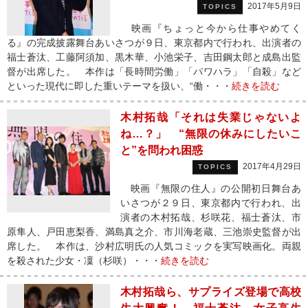
2017年5月9日
TOPICS
映画『ちょっと今から仕事やめてく
る』の完成披露舞台あいさつが９日、東京都内で行われ、出演者の
福士蒼汰、工藤阿須加、黒木華、小池栄子、吉田鋼太郎と成島出監
督が出席した。 本作は「長時間労働」「パワハラ」「自殺」など
といった現代に即した重いテーマを扱い、“働・・・
続きを読む
木村拓哉「それは失業じゃないよ
ね…？」 “無限の休みにしたいこ
と”を問われ困惑
2017年4月29日
TOPICS
映画『無限の住人』の公開初日舞台あ
いさつが２９日、東京都内で行われ、出
演者の木村拓哉、杉咲花、福士蒼汰、市
原隼人、戸田恵梨香、満島真之介、市川海老蔵、三池崇史監督が出
席した。 本作は、沙村広明氏の人気コミックを実写映画化。両親
を殺された少女・凜（杉咲）・・・
続きを読む
木村拓哉ら、サプライズ登場で高校