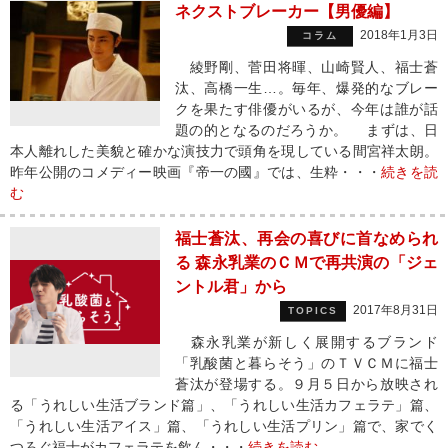
ネクストブレーカー【男優編】
2018年1月3日
コラム
綾野剛、菅田将暉、山崎賢人、福士蒼
汰、高橋一生…。毎年、爆発的なブレー
クを果たす俳優がいるが、今年は誰が話
題の的となるのだろうか。 まずは、日
本人離れした美貌と確かな演技力で頭角を現している間宮祥太朗。
昨年公開のコメディー映画『帝一の國』では、生粋・・・
続きを読
む
福士蒼汰、再会の喜びに首なめられ
る 森永乳業のＣＭで再共演の「ジェ
ントル君」から
2017年8月31日
TOPICS
森永乳業が新しく展開するブランド
「乳酸菌と暮らそう」のＴＶＣＭに福士
蒼汰が登場する。９月５日から放映され
る「うれしい生活ブランド篇」、「うれしい生活カフェラテ」篇、
「うれしい生活アイス」篇、「うれしい生活プリン」篇で、家でく
つろぐ福士がカフェラテを飲ん・・・
続きを読む