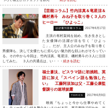
【芸能コラム】竹内涼真＆竜星涼＆
磯村勇斗 みね子を取り巻く３人の
ヒーロー 「ひよっこ」
2017年6月17日
ほぼ週刊芸能コラム
主演の有村架純を始め、生き生きとし
た女優陣の活躍が目を引く「ひよっ
こ」。だが、主人公のみね子を取り巻く
男優陣も、決して女優たちに劣らない魅力的な顔ぶれがそろってい
る。その中から今回は、竹内涼真、竜星涼、磯村勇斗の３人に注目
してみた。 ３人の共通点は、い・・・
続きを読む
福士蒼汰、ビスラマ語に初挑戦、英
語に加え「スペイン語も勉強した
い」 工藤阿須加は父・工藤公康監
督譲りの速球披露
2017年6月9日
TOPICS
映画『ちょっと今から仕事やめてく
る』ティーチイン付き舞台あいさつが８日、東京都内で行われ、出