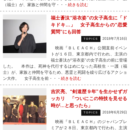
（福士）が、家族と仲間を守・・・
続きを読む
福士蒼汰“浴衣姿”の女子高生に「ド
キドキ…」 女子高生からの“恋愛
質問”にも回答
2018年7月16日
TOPICS
映画『ＢＬＥＡＣＨ』公開直前イベン
トが１６日、東京都内で行われ、主演の
福士蒼汰が“浴衣姿”の女子高生の前に登場
した。 本作は、死神を代行するはめになった高校生・一護（福
士）が、家族と仲間を守るため、悪霊と死闘を繰り広げるアクショ
ン大作。 女子高生を前・・・
続きを読む
吉沢亮、“剣道歴９年”を生かせずガ
ッカリ 「ついにこの特技を見せる
時が…と思ったら」
2018年6月29日
TOPICS
映画『ＢＬＥＡＣＨ』のジャパンプレ
ミアが２８日、東京都内で行われ、主演