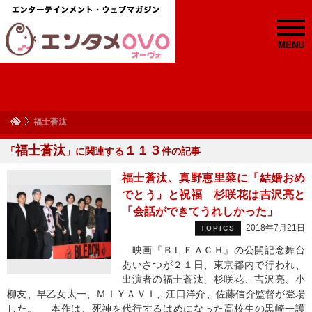
MENU
福士蒼汰
福士蒼汰
１１３
「
」に関連する
件の記事
福士蒼汰、真野恵里菜に「結婚おめ
でとう」と祝福 杉咲花は吉沢亮と
「会話ができてうれしかった」
2018年7月21日
TOPICS
映画『ＢＬＥＡＣＨ』の公開記念舞台
あいさつが２１日、東京都内で行われ、
出演者の福士蒼汰、杉咲花、吉沢亮、小
柳友、早乙女太一、ＭＩＹＡＶＩ、江口洋介、佐藤信介監督が登場
した。 本作は、死神を代行するはめになった高校生の黒崎一護