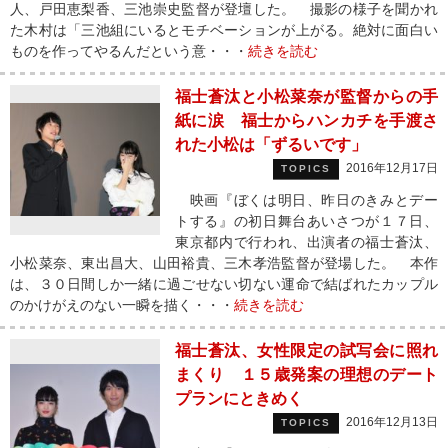
人、戸田恵梨香、三池崇史監督が登壇した。 撮影の様子を聞かれ
た木村は「三池組にいるとモチベーションが上がる。絶対に面白い
ものを作ってやるんだという意・・・
続きを読む
福士蒼汰と小松菜奈が監督からの手
紙に涙 福士からハンカチを手渡さ
れた小松は「ずるいです」
2016年12月17日
TOPICS
映画『ぼくは明日、昨日のきみとデー
トする』の初日舞台あいさつが１７日、
東京都内で行われ、出演者の福士蒼汰、
小松菜奈、東出昌大、山田裕貴、三木孝浩監督が登場した。 本作
は、３０日間しか一緒に過ごせない切ない運命で結ばれたカップル
のかけがえのない一瞬を描く・・・
続きを読む
福士蒼汰、女性限定の試写会に照れ
まくり １５歳発案の理想のデート
プランにときめく
2016年12月13日
TOPICS