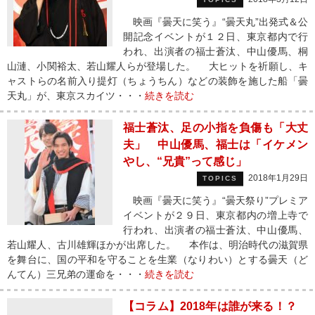
映画『曇天に笑う』“曇天丸”出発式＆公
開記念イベントが１２日、東京都内で行
われ、出演者の福士蒼汰、中山優馬、桐
山漣、小関裕太、若山耀人らが登場した。 大ヒットを祈願し、キ
ャストらの名前入り提灯（ちょうちん）などの装飾を施した船「曇
天丸」が、東京スカイツ・・・
続きを読む
福士蒼汰、足の小指を負傷も「大丈
夫」 中山優馬、福士は「イケメン
やし、“兄貴”って感じ」
2018年1月29日
TOPICS
映画『曇天に笑う』“曇天祭り”プレミア
イベントが２９日、東京都内の増上寺で
行われ、出演者の福士蒼汰、中山優馬、
若山耀人、古川雄輝ほかが出席した。 本作は、明治時代の滋賀県
を舞台に、国の平和を守ることを生業（なりわい）とする曇天（ど
んてん）三兄弟の運命を・・・
続きを読む
【コラム】2018年は誰が来る！？