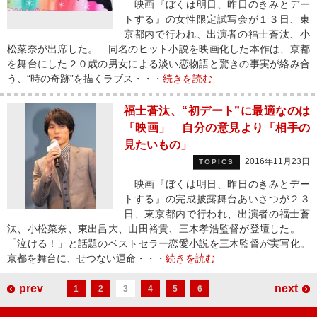
映画『ぼくは明日、昨日のきみとデー
トする』の女性限定試写会が１３日、東
京都内で行われ、出演者の福士蒼汰、小
松菜奈が出席した。 同名のヒット小説を映画化した本作は、京都
を舞台にした２０歳の男女による淡い恋物語と驚きの事実が絡み合
う、“時の奇跡”を描くラブス・・・
続きを読む
福士蒼汰、“初デート”に最適なのは
「映画」 自分の意見より「相手の
見たいもの」
2016年11月23日
TOPICS
映画『ぼくは明日、昨日のきみとデー
トする』の完成披露舞台あいさつが２３
日、東京都内で行われ、出演者の福士蒼
汰、小松菜奈、東出昌大、山田裕貴、三木孝浩監督が登壇した。
「泣ける！」と話題のベストセラー恋愛小説を三木監督が実写化。
京都を舞台に、せつない運命・・・
続きを読む
prev
next
1
2
3
4
5
6