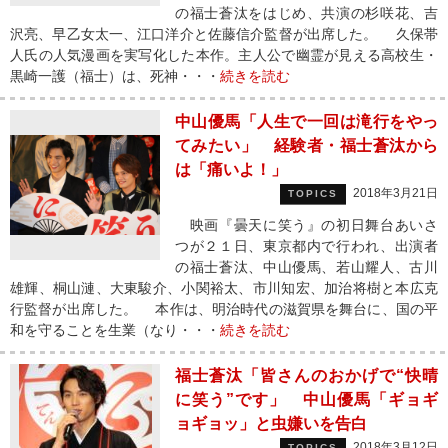
の福士蒼汰をはじめ、共演の杉咲花、吉
沢亮、早乙女太一、江口洋介と佐藤信介監督が出席した。 久保帯
人氏の人気漫画を実写化した本作。主人公で幽霊が見える高校生・
黒崎一護（福士）は、死神・・・
続きを読む
中山優馬「人生で一回は滝行をやっ
てみたい」 経験者・福士蒼汰から
は「痛いよ！」
2018年3月21日
TOPICS
映画『曇天に笑う』の初日舞台あいさ
つが２１日、東京都内で行われ、出演者
の福士蒼汰、中山優馬、若山耀人、古川
雄輝、桐山漣、大東駿介、小関裕太、市川知宏、加治将樹と本広克
行監督が出席した。 本作は、明治時代の滋賀県を舞台に、国の平
和を守ることを生業（なり・・・
続きを読む
福士蒼汰「皆さんのおかげで“快晴
に笑う”です」 中山優馬「ギョギ
ョギョッ」と虫嫌いを告白
2018年3月12日
TOPICS