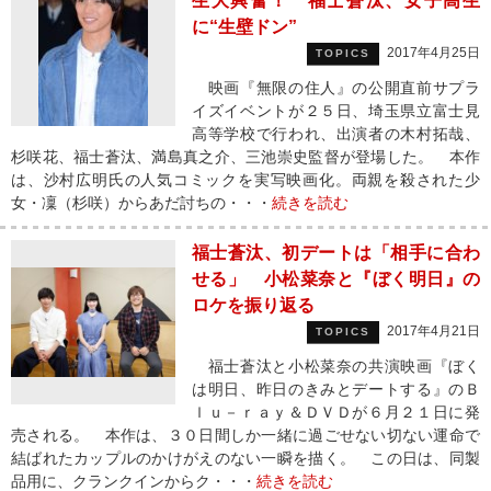
生大興奮！ 福士蒼汰、女子高生
に“生壁ドン”
2017年4月25日
TOPICS
映画『無限の住人』の公開直前サプラ
イズイベントが２５日、埼玉県立富士見
高等学校で行われ、出演者の木村拓哉、
杉咲花、福士蒼汰、満島真之介、三池崇史監督が登場した。 本作
は、沙村広明氏の人気コミックを実写映画化。両親を殺された少
女・凜（杉咲）からあだ討ちの・・・
続きを読む
福士蒼汰、初デートは「相手に合わ
せる」 小松菜奈と『ぼく明日』の
ロケを振り返る
2017年4月21日
TOPICS
福士蒼汰と小松菜奈の共演映画『ぼく
は明日、昨日のきみとデートする』のＢ
ｌｕ－ｒａｙ＆ＤＶＤが６月２１日に発
売される。 本作は、３０日間しか一緒に過ごせない切ない運命で
結ばれたカップルのかけがえのない一瞬を描く。 この日は、同製
品用に、クランクインからク・・・
続きを読む