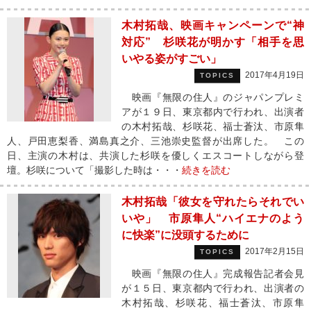
木村拓哉、映画キャンペーンで“神
対応” 杉咲花が明かす「相手を思
いやる姿がすごい」
2017年4月19日
TOPICS
映画『無限の住人』のジャパンプレミ
アが１９日、東京都内で行われ、出演者
の木村拓哉、杉咲花、福士蒼汰、市原隼
人、戸田恵梨香、満島真之介、三池崇史監督が出席した。 この
日、主演の木村は、共演した杉咲を優しくエスコートしながら登
壇。杉咲について「撮影した時は・・・
続きを読む
木村拓哉「彼女を守れたらそれでい
いや」 市原隼人“ハイエナのよう
に快楽”に没頭するために
2017年2月15日
TOPICS
映画『無限の住人』完成報告記者会見
が１５日、東京都内で行われ、出演者の
木村拓哉、杉咲花、福士蒼汰、市原隼