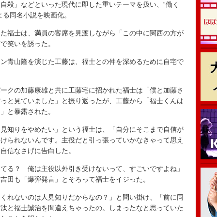
自殺」などといった現代に即した重いテーマを扱い、“働く
よる同名小説を映画化。
た福士は、満員の客席を見渡しながら「この中に関西の方が
言で笑いを誘った。
ン青山隆を演じた工藤は、福士との仲を深めるために自宅で
ークの加藤康雄と共に工藤宅に招かれた福士は「僕と加藤さ
ずっと見ていました」と振り返ったが、工藤から「福士くんは
た」と暴露された。
見知りをやめたい」という福士は、「自分にそこまで自信が
掛けられないんです。主役だと引っ張っていかなきゃって思え
と自信なさげに告白した。
てる？ 俺は主役以外引き受けないって、すごいですよね」
た吉田も「爆弾発言」とそろって福士をイジった。
くれないのは人見知りだからなの？」と問い掛け、「前に同
蒼汰と福士誠治を間違えちゃったの。しまったなと思っていた