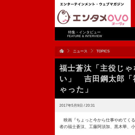
特集・インタビュー
FEATURE & INTERVIEW
ニュース
TOPICS
福士蒼汰「主役じゃ
い」 吉田鋼太郎「
ゃった」
2017年5月9日 / 20:31
映画『ちょっと今から仕事やめてくる
者の福士蒼汰、工藤阿須加、黒木華、