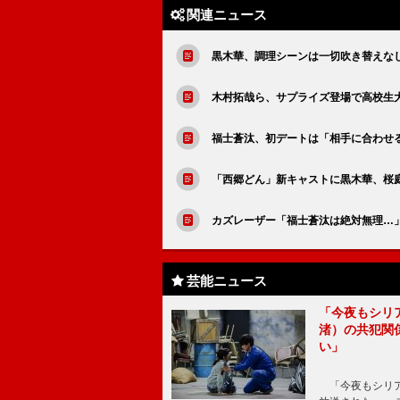
関連ニュース
黒木華、調理シーンは一切吹き替えな
木村拓哉ら、サプライズ登場で高校生大
福士蒼汰、初デートは「相手に合わせ
「西郷どん」新キャストに黒木華、桜
カズレーザー「福士蒼汰は絶対無理…
芸能ニュース
「今夜もシリ
渚）の共犯関
い」
「今夜もシリア