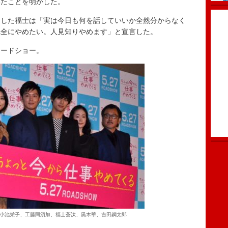
いたことを明かした。
した福士は「実は今日も何を話していいか全然分からなく
完全にやめたい。人見知りやめます」と宣言した。
ードショー。
小池栄子、工藤阿須加、福士蒼汰、黒木華、吉田鋼太郎