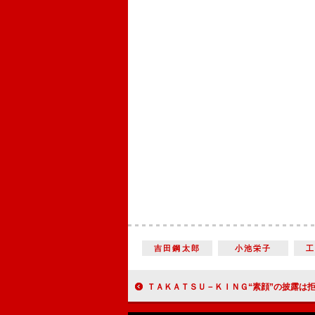
吉田鋼太郎
小池栄子
ＴＡＫＡＴＳＵ－ＫＩＮＧ“素顔”の披露は拒否 新曲は「幼稚園とかではや