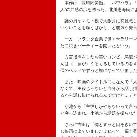
本作は「長時間労働」「パワハラ」「
人”の共感の涙を誘った、北川恵海氏に
謎の男ヤマモト役で大阪弁に初挑戦し
いないことを願うばかり」と弱気な発
一方、ブラック企業で働くサラリーマ
たこ焼きパーティーを開いたという。
方言指導をしたお笑いコンビ、烏龍パ
んは（工藤が）くるくるしているのを
僕のベッドでずっと横になっていまし
また、映画のタイトルにちなんで「人
なくて、主役じゃないと自分から話し
るから話し掛けられるんですけど…」
小池から「主役しかやらないって言っ
と突っ込まれ、小池から話題を振られ
さらに吉田は「俺とずっと口をきいて
じ映画に出ていましたよねって、福士