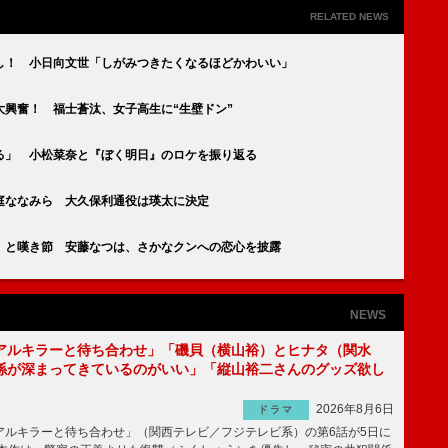
RELATED NEWS
し！ 小日向文世「しがみつきたくなるほどかわいい」
興奮！ 福士蒼汰、女子高生に“生壁ドン”
る」 小松菜奈と『ぼく明日』のロケを振り返る
庭ななみら 大久保利通役は瑛太に決定
」と嘆き節 安藤なつは、さかなクンへの恋心を披露
NEWS
アルキラーと待ち合わせ」「磯貝（横山裕）とヒナタ（関水
係が深まってきているのがいい」「縦山裕二さんのグッズ欲し
2026年8月6日
ドラマ
ルキラーと待ち合わせ」（関西テレビ／フジテレビ系）の第6話が5日に