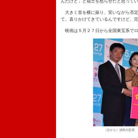
んだけど」と福士を怒らせたと思って
大きく首を横に振り、笑いながら否定
て。直りかけてきているんですけど、
映画は５月２７日から全国東宝系でロ
（左から）成島出監督、