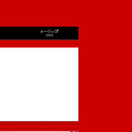
オーヴォ
OVO