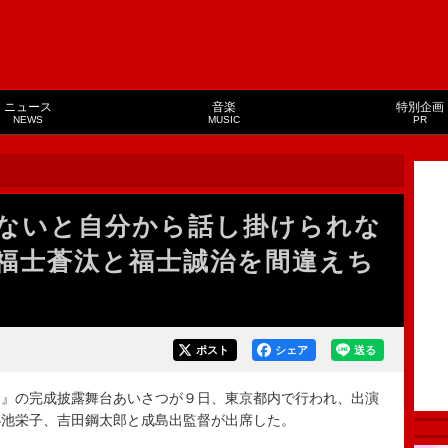
ニュース
音楽
特別企画
NEWS
MUSIC
PR
ないと自分から話し掛けられな
福士蒼汰と福士誠治を間違えち
ポスト
シェア
送る
』の完成披露舞台あいさつが９日、東京都内で行われ、出演
小池栄子、吉田鋼太郎と成島出監督が出席した。