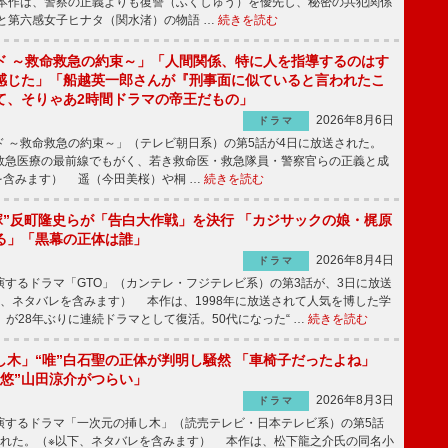
本作は、警察の正義よりも復讐（ふくしゅう）を優先し、秘密の共犯関係
と第六感女子ヒナタ（関水渚）の物語 …
続きを読む
ド ～救命救急の約束～」「人間関係、特に人を指導するのはす
感じた」「船越英一郎さんが『刑事面に似ていると言われたこ
て、そりゃあ2時間ドラマの帝王だもの」
2026年8月6日
ドラマ
 ～救命救急の約束～」（テレビ朝日系）の第5話が4日に放送された。
急医療の最前線でもがく、若き救命医・救急隊員・警察官らの正義と成
を含みます） 遥（今田美桜）や桐 …
続きを読む
鬼塚”反町隆史らが「告白大作戦」を決行 「カジサックの娘・梶原
る」「黒幕の正体は誰」
2026年8月4日
ドラマ
するドラマ「GTO」（カンテレ・フジテレビ系）の第3話が、3日に放送
下、ネタバレを含みます） 本作は、1998年に放送されて人気を博した学
」が28年ぶりに連続ドラマとして復活。50代になった“ …
続きを読む
し木」“唯”白石聖の正体が判明し騒然 「車椅子だったよね」
“悠”山田涼介がつらい」
2026年8月3日
ドラマ
するドラマ「一次元の挿し木」（読売テレビ・日本テレビ系）の第5話
された。（※以下、ネタバレを含みます） 本作は、松下龍之介氏の同名小