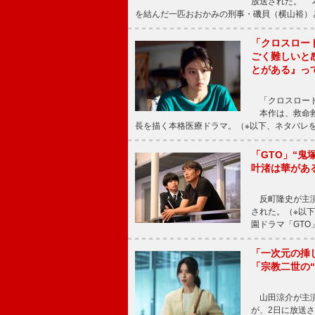
放送された。 
を結んだ一匹おおかみの刑事・磯貝（横山裕）
「クロスロー
ごく難しいと
とがある』っ
「クロスロード
本作は、救命救
長を描く本格医療ドラマ。（※以下、ネタバレ
「GTO」“
叶渚は華があ
反町隆史が主演
された。（※以
園ドラマ「GTO
「一次元の挿
「宗教二世の
山田涼介が主演
が、2日に放送