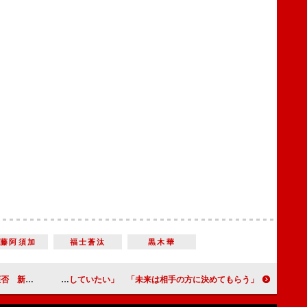
工藤阿須加
福士蒼汰
黒木華
ってほしい」
宮澤佐江「５年後には絶対に結婚していたい」 「未来は相手の方に決めてもらう」