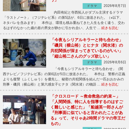
2026年8月7日
ドラマ
内田有紀と寺西拓人がダブル主演するドラマ
「ラストノート」（フジテレビ系）の第5話が、6日に放送された。（※以下、
ネタバレを含みます） 本作は、環境も積み重ねてきた人生も全く違う、交わ
るはずのなかった歳の差の男女が静かに引かれ合い、人生で …
続きを読む
「今夜もシリアルキラーと待ち合わせ」
「磯貝（横山裕）とヒナタ（関水渚）の
共犯関係が深まってきているのがいい」
「縦山裕二さんのグッズ欲しい」
2026年8月6日
ドラマ
「今夜もシリアルキラーと待ち合わせ」（関
西テレビ／フジテレビ系）の第6話が5日に放送された。 本作は、警察の正義
よりも復讐（ふくしゅう）を優先し、秘密の共犯関係を結んだ一匹おおかみの
刑事・磯貝（横山裕）と第六感女子ヒナタ（関水渚）の物語 …
続きを読む
「クロスロード ～救命救急の約束～」
「人間関係、特に人を指導するのはすご
く難しいと感じた」「船越英一郎さんが
『刑事面に似ていると言われたことがあ
る』って、そりゃあ2時間ドラマの帝王だ
もの」