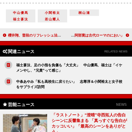
中山優馬
小関裕太
桐山漣
福士蒼汰
若山耀人
櫻井翔、普段のリフレッシュ法を語る 「仲間とお酒を飲んでワイワイ」
香川照之“絶口調”で８Ｋに苦言 「阿部寛は古代ローマのにおい」
関連ニュース
RELATED NEWS
福士蒼汰、足の小指を負傷も「大丈夫」 中山優馬、福士は「イケ
メンやし、“兄貴”って感じ」
中条あやみ「私も高校生に戻りたい」 志尊淳＆小関裕太と女子校
をサプライズ訪問
芸能ニュース
NEWS
「ラストノート」“澄晴”寺西拓人の告白
シーンに反響集まる 「真っすぐな告白が
カッコいい」「最高のシーンをありがと
う」