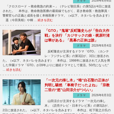
2026年8月6日
ドラマ
「クロスロード ～救命救急の約束～」（テレビ朝日系）の第5話が4日に放送
された。 本作は、救命救急医療の最前線でもがく、若き救命医・救急隊員・
警察官らの正義と成長を描く本格医療ドラマ。（※以下、ネタバレを含みます）
遥（今田美桜）や桐 …
続きを読む
「GTO」“鬼塚”反町隆史らが「告白大作
戦」を決行 「カジサックの娘・梶原叶渚
は華がある」「黒幕の正体は誰」
2026年8月4日
ドラマ
反町隆史が主演するドラマ「GTO」（カンテ
レ・フジテレビ系）の第3話が、3日に放送され
た。（※以下、ネタバレを含みます） 本作は、1998年に放送されて人気を博
した学園ドラマ「GTO」が28年ぶりに連続ドラマとして復活。50代になった“
…
続きを読む
「一次元の挿し木」“唯”白石聖の正体が
判明し騒然 「車椅子だったよね」「宗教
二世の“悠”山田涼介がつらい」
2026年8月3日
ドラマ
山田涼介が主演するドラマ「一次元の挿し
木」（読売テレビ・日本テレビ系）の第5話が、
2日に放送された。（※以下、ネタバレを含みます） 本作は、松下龍之介氏の