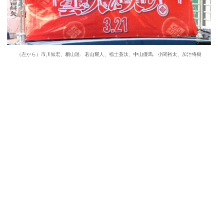
（左から）市川知宏、桐山漣、若山耀人、福士蒼汰、中山優馬、小関裕太、加治将樹