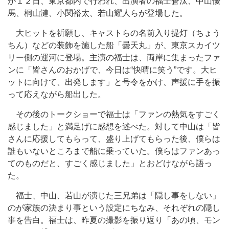
が１２日、東京都内で行われ、出演者の福士蒼汰、中山優
馬、桐山漣、小関裕太、若山耀人らが登場した。
大ヒットを祈願し、キャストらの名前入り提灯（ちょう
ちん）などの装飾を施した船「曇天丸」が、東京スカイツ
リー側の運河に登場。主演の福士は、両岸に集まったファ
ンに「皆さんのおかげで、今日は“快晴に笑う”です。大ヒ
ットに向けて、出発します」と号令をかけ、声援に手を振
って応えながら船出した。
その後のトークショーで福士は「ファンの熱気をすごく
感じました」と満足げに感想を述べた。対して中山は「皆
さんに応援してもらって、盛り上げてもらった後、僕らは
誰もいないところまで船に乗っていた。僕らはファンあっ
てのものだと、すごく感じました」とおどけながら語っ
た。
福士、中山、若山が演じた三兄弟は「隠し事をしない」
のが家族の決まり事という設定にちなみ、それぞれの隠し
事を告白。福士は、昨夏の撮影を振り返り「あの頃、モン