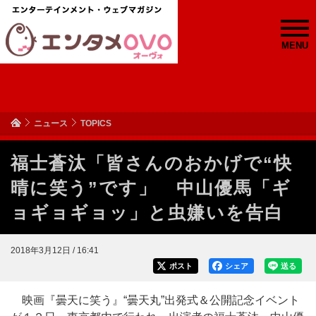
MENU
ニュース
TOPICS
福士蒼汰「皆さんのおかげで“快
晴に笑う”です」 中山優馬「ギ
ョギョギョッ」と虫嫌いを告白
2018年3月12日 / 16:41
ポスト
シェア
送る
映画『曇天に笑う』“曇天丸”出発式＆公開記念イベント