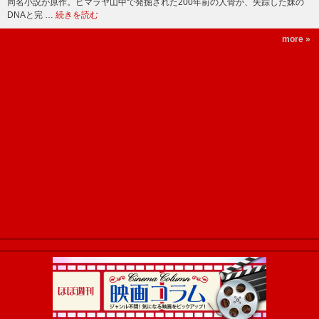
同名小説が原作。ヒマラヤ山中で発掘された200年前の人骨が、失踪した妹の
DNAと完 …
続きを読む
more »