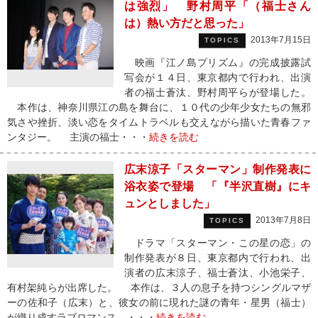
は強烈」 野村周平「（福士さん
は）熱い方だと思った」
2013年7月15日
TOPICS
映画『江ノ島プリズム』の完成披露試
写会が１４日、東京都内で行われ、出演
者の福士蒼汰、野村周平らが登場した。
本作は、神奈川県江の島を舞台に、１０代の少年少女たちの無邪
気さや挫折、淡い恋をタイムトラベルも交えながら描いた青春ファ
ンタジー。 主演の福士・・・
続きを読む
広末涼子「スターマン」制作発表に
浴衣姿で登場 「『半沢直樹』にキ
ュンとしました」
2013年7月8日
TOPICS
ドラマ「スターマン・この星の恋」の
制作発表が８日、東京都内で行われ、出
演者の広末涼子、福士蒼汰、小池栄子、
有村架純らが出席した。 本作は、３人の息子を持つシングルマザ
ーの佐和子（広末）と、彼女の前に現れた謎の青年・星男（福士）
が織り成すラブロマンス。・・・
続きを読む