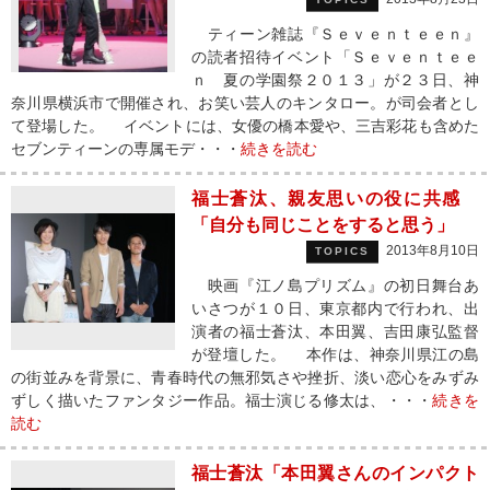
ティーン雑誌『Ｓｅｖｅｎｔｅｅｎ』
の読者招待イベント「Ｓｅｖｅｎｔｅｅ
ｎ 夏の学園祭２０１３」が２３日、神
奈川県横浜市で開催され、お笑い芸人のキンタロー。が司会者とし
て登場した。 イベントには、女優の橋本愛や、三吉彩花も含めた
セブンティーンの専属モデ・・・
続きを読む
福士蒼汰、親友思いの役に共感
「自分も同じことをすると思う」
2013年8月10日
TOPICS
映画『江ノ島プリズム』の初日舞台あ
いさつが１０日、東京都内で行われ、出
演者の福士蒼汰、本田翼、吉田康弘監督
が登壇した。 本作は、神奈川県江の島
の街並みを背景に、青春時代の無邪気さや挫折、淡い恋心をみずみ
ずしく描いたファンタジー作品。福士演じる修太は、・・・
続きを
読む
福士蒼汰「本田翼さんのインパクト