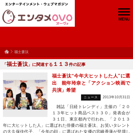
MENU
福士蒼汰
福士蒼汰
１１３
「
」に関連する
件の記事
福士蒼汰“今年大ヒットした人”に選
出 能年玲奈と「アクション映画で
共演」希望
2013年10月31日
ニュース
雑誌「日経トレンディ」主催の「２０
１３年ヒット商品ベスト３０」発表会が
３１日、東京都内で行われ、「２０１３
年に大ヒットした人」に選ばれた俳優の福士蒼汰、お笑いタレント
の大久保佳代子、「今年の顔」に選ばれた女優の宮崎香蓮が登壇し