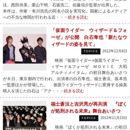
汰、西田尚美、栗山千明、石坂浩二、佐藤信介監督が出席した。
本作は、作家・有川浩氏の同名小説を実写化。国家によるメディア
への不当な検閲が行われる近・・・
続きを読む
「仮面ライダー ウィザード＆フォ
ーゼ」が公開 白石隼也「新たなウ
ィザードの姿を見て」
2012年12月8日
TOPICS
映画『仮面ライダー×仮面ライダー ウ
ィザード＆フォーゼ ＭＯＶＩＥ 大戦
アルティメイタム』の初日舞台あいさつ
が８日、東京都内で行われ、出演者の白石隼也、福士蒼汰、坂本浩
一監督ほかが登場した。 仮面ライダーウィザードに変身する操真
晴人を演じた白石は「アク・・・
続きを読む
福士蒼汰と吉沢亮が再共演 『ぼく
が処刑される未来』舞台あいさつ
2012年11月23日
TOPICS
映画『ぼくが処刑される未来』の初日