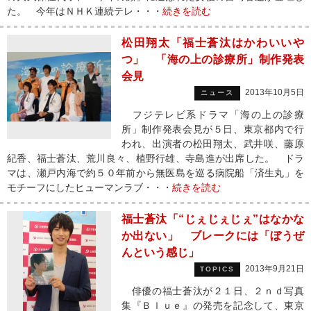
た。 今年はＮＨＫ連続テレ・・・
続きを読む
松田翔太「福士蒼汰はかわいいや
つ」 「海の上の診療所」制作発表
会見
2013年10月5日
ニュース
フジテレビ系ドラマ「海の上の診療
所」制作発表会見が５日、東京都内で行
われ、出演者の松田翔太、武井咲、藤原
紀香、福士蒼汰、荒川良々、植野行雄、寺島進が出席した。 ドラ
マは、瀬戸内海で約５０年前から無医島を巡る病院船「済生丸」を
モチーフにしたヒューマンラブ・・・
続きを読む
福士蒼汰「“じぇじぇじぇ”はなかな
か出ない」 ブレークには「ぼうぜ
んという感じ」
2013年9月21日
TOPICS
俳優の福士蒼汰が２１日、２ｎｄ写真
集『Ｂｌｕｅ』の発売を記念して、東京