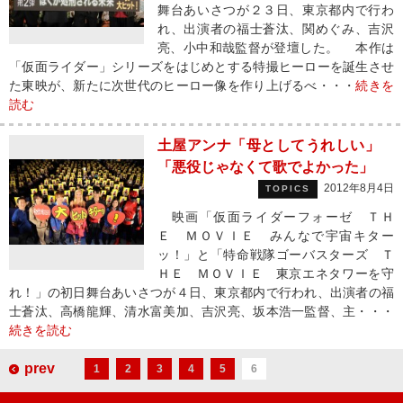
舞台あいさつが２３日、東京都内で行わ
れ、出演者の福士蒼汰、関めぐみ、吉沢
亮、小中和哉監督が登壇した。 本作は
「仮面ライダー」シリーズをはじめとする特撮ヒーローを誕生させ
た東映が、新たに次世代のヒーロー像を作り上げるべ・・・
続きを
読む
土屋アンナ「母としてうれしい」
「悪役じゃなくて歌でよかった」
2012年8月4日
TOPICS
映画「仮面ライダーフォーゼ ＴＨ
Ｅ ＭＯＶＩＥ みんなで宇宙キター
ッ！」と「特命戦隊ゴーバスターズ Ｔ
ＨＥ ＭＯＶＩＥ 東京エネタワーを守
れ！」の初日舞台あいさつが４日、東京都内で行われ、出演者の福
士蒼汰、高橋龍輝、清水富美加、吉沢亮、坂本浩一監督、主・・・
続きを読む
prev
1
2
3
4
5
6