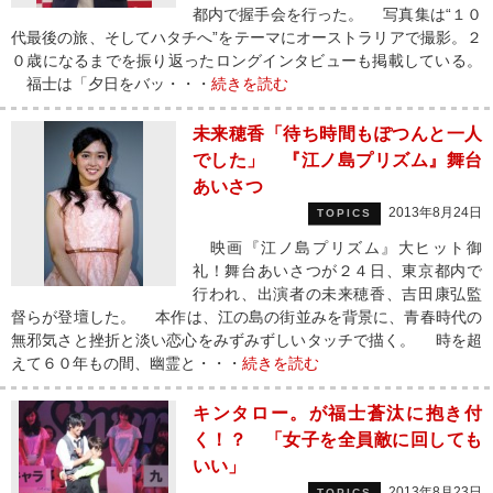
都内で握手会を行った。 写真集は“１０
代最後の旅、そしてハタチへ”をテーマにオーストラリアで撮影。２
０歳になるまでを振り返ったロングインタビューも掲載している。
福士は「夕日をバッ・・・
続きを読む
未来穂香「待ち時間もぽつんと一人
でした」 『江ノ島プリズム』舞台
あいさつ
2013年8月24日
TOPICS
映画『江ノ島プリズム』大ヒット御
礼！舞台あいさつが２４日、東京都内で
行われ、出演者の未来穂香、吉田康弘監
督らが登壇した。 本作は、江の島の街並みを背景に、青春時代の
無邪気さと挫折と淡い恋心をみずみずしいタッチで描く。 時を超
えて６０年もの間、幽霊と・・・
続きを読む
キンタロー。が福士蒼汰に抱き付
く！？ 「女子を全員敵に回しても
いい」
2013年8月23日
TOPICS