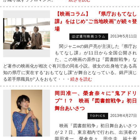
【映画コラム】 『県庁おもてなし
課』をはじめ“ご当地映画”が続々登
場
2013年5月11日
ほぼ週刊映画コラム
関ジャニ∞の錦戸亮が主演した『県庁お
もてなし課』が11日から全国公開され
た。この映画の原作は『図書館戦争』な
ど著作の映画化が相次ぐ有川浩の同名小説。彼女の出身地である高
知の県庁に実在する“おもてなし課”が舞台となっている。錦戸演じ
る若手県職員が“人をおもて・・・
続きを読む
岡田准一、榮倉奈々に“鬼アドリ
ブ”！？ 映画『図書館戦争』初日
舞台あいさつ
2013年4月27日
TOPICS
映画『図書館戦争』初日舞台あいさつ
が２７日、東京都内で行われ、出演者の
岡田准一、榮倉奈々、田中圭、福士蒼