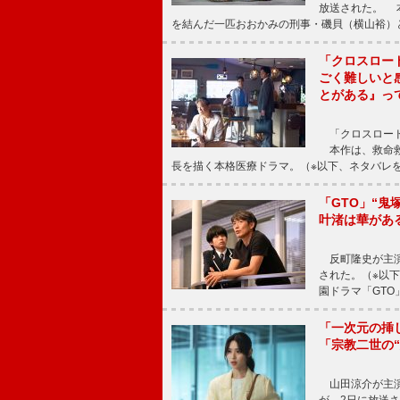
放送された。 
を結んだ一匹おおかみの刑事・磯貝（横山裕）
「クロスロー
ごく難しいと
とがある』っ
「クロスロード
本作は、救命救
長を描く本格医療ドラマ。（※以下、ネタバレ
「GTO」“
叶渚は華があ
反町隆史が主演
された。（※以
園ドラマ「GTO
「一次元の挿
「宗教二世の
山田涼介が主演