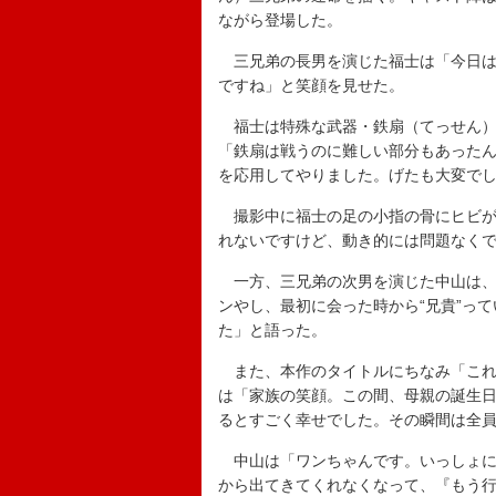
ながら登場した。
三兄弟の長男を演じた福士は「今日は
ですね」と笑顔を見せた。
福士は特殊な武器・鉄扇（てっせん）
「鉄扇は戦うのに難しい部分もあった
を応用してやりました。げたも大変で
撮影中に福士の足の小指の骨にヒビが
れないですけど、動き的には問題なく
一方、三兄弟の次男を演じた中山は、
ンやし、最初に会った時から“兄貴”っ
た」と語った。
また、本作のタイトルにちなみ「これ
は「家族の笑顔。この間、母親の誕生
るとすごく幸せでした。その瞬間は全
中山は「ワンちゃんです。いっしょに
から出てきてくれなくなって、『もう