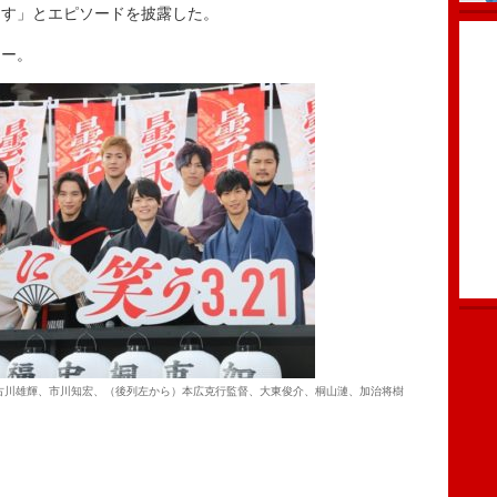
ます」とエピソードを披露した。
ー。
古川雄輝、市川知宏、（後列左から）本広克行監督、大東俊介、桐山漣、加治将樹