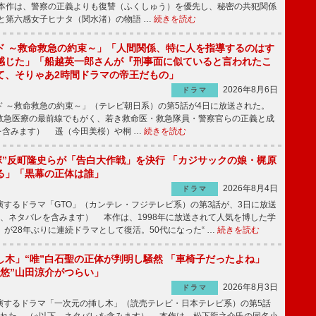
本作は、警察の正義よりも復讐（ふくしゅう）を優先し、秘密の共犯関係
と第六感女子ヒナタ（関水渚）の物語 …
続きを読む
ド ～救命救急の約束～」「人間関係、特に人を指導するのはす
感じた」「船越英一郎さんが『刑事面に似ていると言われたこ
て、そりゃあ2時間ドラマの帝王だもの」
2026年8月6日
ドラマ
 ～救命救急の約束～」（テレビ朝日系）の第5話が4日に放送された。
急医療の最前線でもがく、若き救命医・救急隊員・警察官らの正義と成
を含みます） 遥（今田美桜）や桐 …
続きを読む
鬼塚”反町隆史らが「告白大作戦」を決行 「カジサックの娘・梶原
る」「黒幕の正体は誰」
2026年8月4日
ドラマ
するドラマ「GTO」（カンテレ・フジテレビ系）の第3話が、3日に放送
下、ネタバレを含みます） 本作は、1998年に放送されて人気を博した学
」が28年ぶりに連続ドラマとして復活。50代になった“ …
続きを読む
し木」“唯”白石聖の正体が判明し騒然 「車椅子だったよね」
“悠”山田涼介がつらい」
2026年8月3日
ドラマ
するドラマ「一次元の挿し木」（読売テレビ・日本テレビ系）の第5話