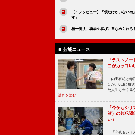
【インタビュー】「僕だけがいない街
す」
福士蒼汰、再会の喜びに首なめられる
芸能ニュース
「ラストノー
白がカッコい
内田有紀と寺西
話が、6日に放
た人生も全く違
続きを読む
「今夜もシリ
渚）の共犯関
い」
「今夜もシリア