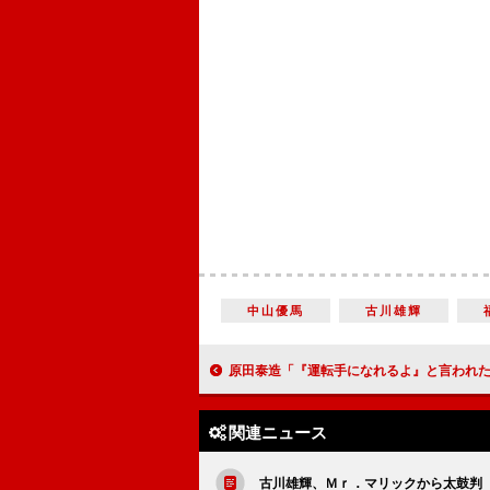
中山優馬
古川雄輝
原田泰造「『運転手になれるよ』と言われた」 今カノと元妻に挟まれ「汗
関連ニュース
古川雄輝、Ｍｒ．マリックから太鼓判