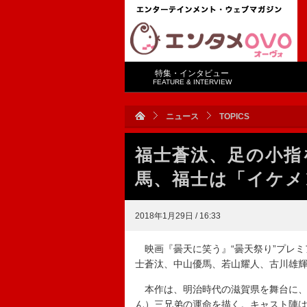
特集・インタビュー
FEATURE & INTERVIEW
ニュース
TOPICS
福士蒼汰、足の小指
馬、福士は「イケメ
2018年1月29日 / 16:33
映画『曇天に笑う』“曇天祭り”プレミ
士蒼汰、中山優馬、若山耀人、古川雄
本作は、明治時代の滋賀県を舞台に、
ん）三兄弟の運命を描く。キャスト陣