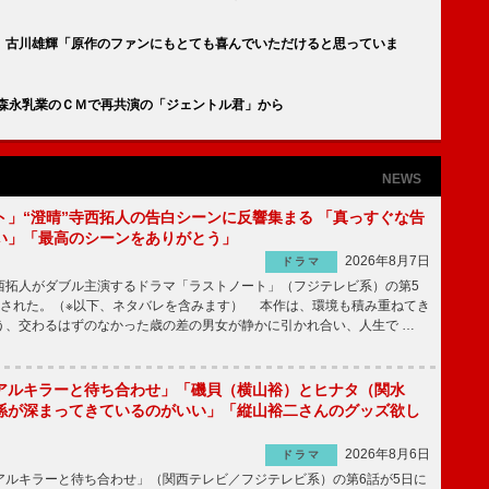
」古川雄輝「原作のファンにもとても喜んでいただけると思っていま
 森永乳業のＣＭで再共演の「ジェントル君」から
NEWS
ト」“澄晴”寺西拓人の告白シーンに反響集まる 「真っすぐな告
い」「最高のシーンをありがとう」
2026年8月7日
ドラマ
拓人がダブル主演するドラマ「ラストノート」（フジテレビ系）の第5
送された。（※以下、ネタバレを含みます） 本作は、環境も積み重ねてき
う、交わるはずのなかった歳の差の男女が静かに引かれ合い、人生で …
アルキラーと待ち合わせ」「磯貝（横山裕）とヒナタ（関水
係が深まってきているのがいい」「縦山裕二さんのグッズ欲し
2026年8月6日
ドラマ
ルキラーと待ち合わせ」（関西テレビ／フジテレビ系）の第6話が5日に