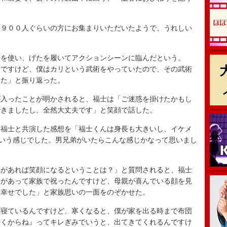
９００人ぐらいの方にお集まりいただいたようで、うれしい
を使い、げたを履いてアクションシーンに臨んだという。
んですけど、僕はカリという武術をやっていたので、その武術
した」と振り返った。
入ったことが明かされると、福士は「ご迷惑を掛けたかもし
できましたし、全然大丈夫です」と笑顔で話した。
福士と共演した感想を「福士くんは身長も大きいし、イケメ
ていう感じでした。男兄弟がいたらこんな感じかなって思いまし
があれば笑顔になるということは？」と質問されると、福士
日があって家族で祝ったんですけど、母親が喜んでいる顔を見
員幸せでした」と家族思いの一面をのぞかせた。
寝ているんですけど、寒くなると、僕が家を出る時まで布団
行くからね』ってキレぎみでいうと、出てきてくれるんですけ