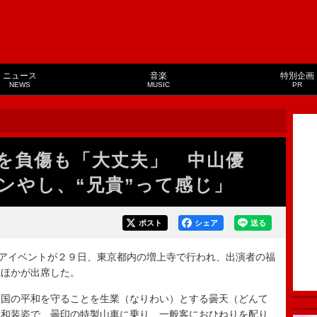
ニュース
音楽
特別企画
NEWS
MUSIC
PR
を負傷も「大丈夫」 中山優
ンやし、“兄貴”って感じ」
ポスト
シェア
送る
アイベントが２９日、東京都内の増上寺で行われ、出演者の福
輝ほかが出席した。
国の平和を守ることを生業（なりわい）とする曇天（どんて
は和装姿で、曇印の特製山車に乗り、一般客におひねりを配り