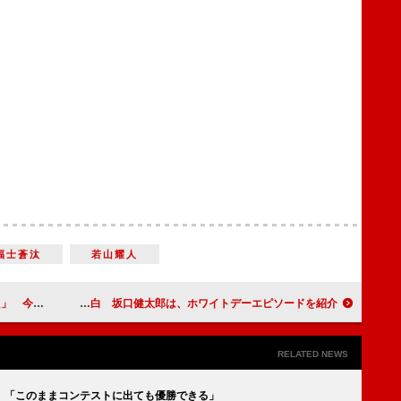
福士蒼汰
若山耀人
が出てきた」
綾瀬はるか、バレンタインデーの思い出を告白 坂口健太郎は、ホワイトデーエピソードを紹介
RELATED NEWS
 「このままコンテストに出ても優勝できる」