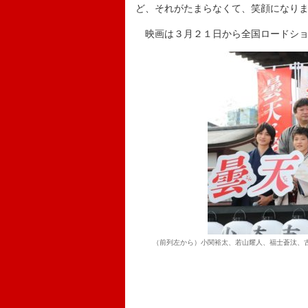
ど、それがたまらなくて、笑顔になり
映画は３月２１日から全国ロードショ
（前列左から）小関裕太、若山耀人、福士蒼汰、