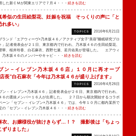
用した新ＣＭが関東エリアで７月４・・・
続きを読む
真希似の生田絵梨花、妊娠を祝福 そっくりの声に「と
恐れ多い」
2016年6月21日
TOPICS
ランド「エアウィーヴ×乃木坂４６／アクティブ女子“美容”睡眠研究プロ
ト」記者発表会が２１日、東京都内で行われ、乃木坂４６の生田絵梨花、
理華、桜井玲香、白石麻衣、西野七瀬、若月佑美が登場した。 エアウィ
、乃木坂４６のメンバーやキャビ・・・
続きを読む
ブン－イレブン乃木坂４６店」１０月に再オープ
“店長”白石麻衣「今年は乃木坂４６が盛り上げます」
2016年4月26日
TOPICS
ン－イレブン×乃木坂４６」記者発表会が２６日、東京都内で行われ、
４６の選抜メンバー１６人が出席した。 ２７日から順次開始するコラボ
ペーン「セブン－イレブン×乃木坂４６」では、今年１０月に都内某所で
定の「セブン－イレブン乃木坂４６・・・
続きを読む
麻衣、お嬢様役が抜けきらず…！？ 撮影後は「ちょっ
こずりました」