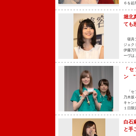
６を起
堀北
ても
寝具ブ
ジェク
伊藤万
ーヴは
「セ
ン 
「セブ
乃木坂
キャン
１日限
白石
と手