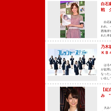
白石
戦 
白石麻
われ、
西海岸
れた本
乃木
ＫＢ
はるや
が起用
なった
い出し
【紅
み 
大みそ