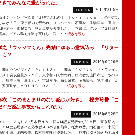
まきでみんなに嫌がられた」
2016年8月5日
TOPICS
４６セカンド写真集『１時間遅れのＩ ｌｏｖｅ ｙｏｕ．』の発売記
し会が５日、東京都内で行われ、メンバーの白石麻衣、生駒里奈、高山一
田絵梨花、衛藤美彩、秋元真夏が登場した。 本書は、グループ２冊目と
真集。グアム島で撮影を実施し、乃・・・
続きを読む
孝之『ウシジマくん』完結にゆるい意気込み 『リター
』も？
2016年6月29日
TOPICS
闇金ウシジマくん Ｐａｒｔ３』、『闇金ウシジマくん ザ・ファイナ
ャスト発表会見が２９日、東京都内で行われ、出演者の山田孝之、やべき
け、崎本大海、最上もが、本郷奏多、白石麻衣、藤森慎吾、筧美和子、浜
、安藤政信、ＹＯＵＮＧ ＤＡＩＳ・・・
続きを読む
麻衣「このまとまりのない感じが好き」 桜井玲香「こ
だぐだ感は事故かもしれない」
2016年6月28日
TOPICS
ｏｍ ＡＱＵＡ×乃木坂４６」新ＣＭ記者発表会が２８日、東京都内で
、ＣＭに起用された乃木坂４６の斎藤飛鳥、桜井玲香、白石麻衣、中元日
西野七瀬、堀未央奈、松村沙友理が登場した。 昨年に引き続き乃木坂４