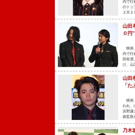
内で行
のトッ
２月２
山田
０円
映画『
内で行
田裕貴
け、山
山田
「た
映画『
われ、
浜野謙
俊監督
乃木