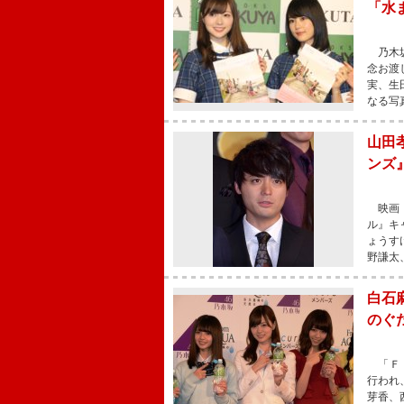
「水
乃木坂
念お渡
実、生
なる写
山田
ンズ
映画『
ル』キ
ょうす
野謙太
白石
のぐ
「Ｆｒ
行われ
芽香、