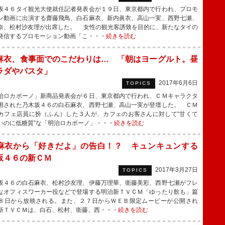
４６タイ観光大使就任記者発表会が１９日、東京都内で行われ、プロモ
ン動画に出演する齋藤飛鳥、白石麻衣、新内眞衣、高山一実、西野七瀬、
奈、松村沙友理が出席した。 女性の観光客誘致を目的に、新たなタイの
発信するプロモーション動画「こ・・・
続きを読む
麻衣、食事面でのこだわりは… 「朝はヨーグルト。昼
ラダやパスタ」
2017年6月6日
TOPICS
ロカボーノ」新商品発表会が６日、東京都内で行われ、ＣＭキャラクタ
用された乃木坂４６の白石麻衣、西野七瀬、高山一実が登壇した。 ＣＭ
カフェ店員に扮（ふん）した３人が、カフェのお客さんに対して“甘くて
いのに低糖質”な「明治ロカボーノ」・・・
続きを読む
麻衣から「好きだよ」の告白！？ キュンキュンする
坂４６の新ＣＭ
2017年3月27日
TOPICS
４６の白石麻衣、松村沙友理、伊藤万理華、衛藤美彩、西野七瀬がフレ
なオフィスワーカー役などで登場する明治新ＴＶＣＭ「ゆったり飲も」篇
８日から放映される。また、２７日からＷＥＢ限定ムービーが公開され
新ＴＶＣＭは、白石、松村、衛藤、西・・・
続きを読む