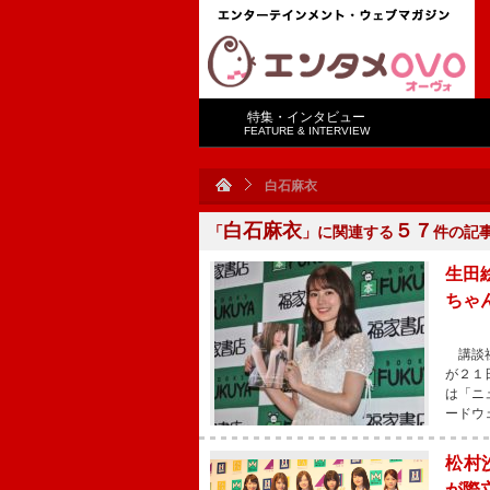
特集・インタビュー
FEATURE & INTERVIEW
白石麻衣
白石麻衣
５７
「
」に関連する
件の記
生田
ちゃ
講談社
が２１
は「ニ
ードウ
松村
が際