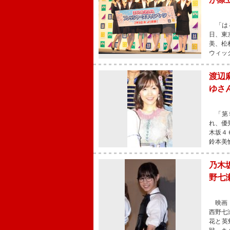
「はる
日、東
美、松
ウィッ
渡辺
ゆさ
「第５
れ、優
木坂４
鈴本美
乃木
野七
映画『
西野七
花と英