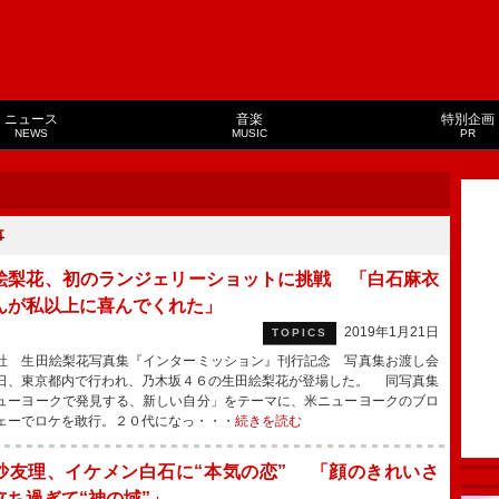
ニュース
音楽
特別企画
NEWS
MUSIC
PR
事
絵梨花、初のランジェリーショットに挑戦 「白石麻衣
んが私以上に喜んでくれた」
2019年1月21日
TOPICS
 生田絵梨花写真集『インターミッション』刊行記念 写真集お渡し会
日、東京都内で行われ、乃木坂４６の生田絵梨花が登場した。 同写真集
ューヨークで発見する、新しい自分」をテーマに、米ニューヨークのブロ
ェーでロケを敢行。２０代になっ・・・
続きを読む
沙友理、イケメン白石に“本気の恋” 「顔のきれいさ
立ち過ぎて“神の域”」