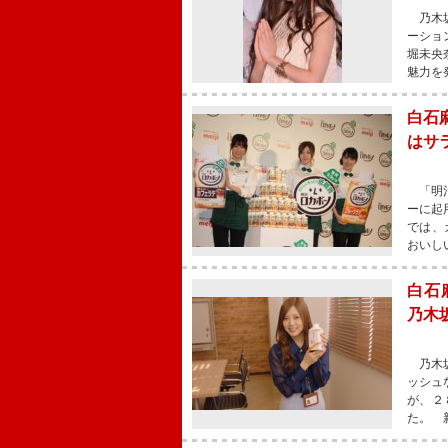
乃木坂
ーショ
堀未央
魅力を
白石
はサ
「明治
ーに起
では、
おいし
白石
乃木
乃木坂
ッシュ
が、２
た。 