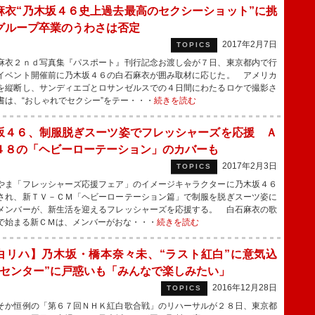
麻衣“乃木坂４６史上過去最高のセクシーショット”に挑
グループ卒業のうわさは否定
2017年2月7日
TOPICS
衣２ｎｄ写真集『パスポート』刊行記念お渡し会が７日、東京都内で行
イベント開催前に乃木坂４６の白石麻衣が囲み取材に応じた。 アメリカ
を縦断し、サンディエゴとロサンゼルスでの４日間にわたるロケで撮影さ
書は、“おしゃれでセクシー”をテー・・・
続きを読む
坂４６、制服脱ぎスーツ姿でフレッシャーズを応援 Ａ
４８の「ヘビーローテーション」のカバーも
2017年2月3日
TOPICS
ま「フレッシャーズ応援フェア」のイメージキャラクターに乃木坂４６
され、新ＴＶ－ＣＭ「ヘビーローテーション篇」で制服を脱ぎスーツ姿に
メンバーが、新生活を迎えるフレッシャーズを応援する。 白石麻衣の歌
で始まる新ＣＭは、メンバーがおな・・・
続きを読む
白リハ】乃木坂・橋本奈々未、“ラスト紅白”に意気込
“センター”に戸惑いも「みんなで楽しみたい」
2016年12月28日
TOPICS
か恒例の「第６７回ＮＨＫ紅白歌合戦」のリハーサルが２８日、東京都