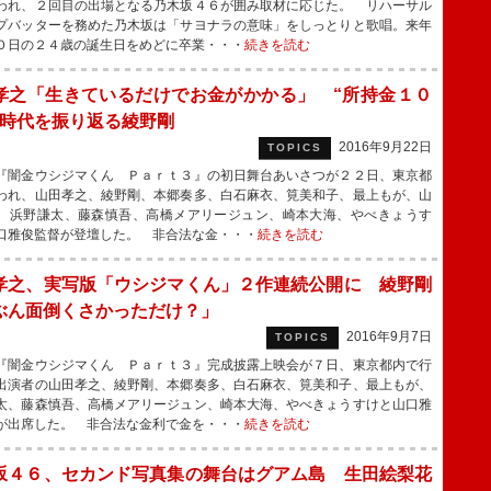
われ、２回目の出場となる乃木坂４６が囲み取材に応じた。 リハーサル
プバッターを務めた乃木坂は「サヨナラの意味」をしっとりと歌唱。来年
０日の２４歳の誕生日をめどに卒業・・・
続きを読む
孝之「生きているだけでお金がかかる」 “所持金１０
”時代を振り返る綾野剛
2016年9月22日
TOPICS
闇金ウシジマくん Ｐａｒｔ３』の初日舞台あいさつが２２日、東京都
われ、山田孝之、綾野剛、本郷奏多、白石麻衣、筧美和子、最上もが、山
、浜野謙太、藤森慎吾、高橋メアリージュン、崎本大海、やべきょうす
口雅俊監督が登壇した。 非合法な金・・・
続きを読む
孝之、実写版「ウシジマくん」２作連続公開に 綾野剛
ぶん面倒くさかっただけ？」
2016年9月7日
TOPICS
闇金ウシジマくん Ｐａｒｔ３』完成披露上映会が７日、東京都内で行
出演者の山田孝之、綾野剛、本郷奏多、白石麻衣、筧美和子、最上もが、
太、藤森慎吾、高橋メアリージュン、崎本大海、やべきょうすけと山口雅
が出席した。 非合法な金利で金を・・・
続きを読む
坂４６、セカンド写真集の舞台はグアム島 生田絵梨花