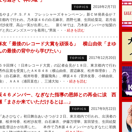
2018年2月7日
TOPICS
やま／Ｐ.Ｓ.ＦＡ フレッシャーズキャンペーン」新ＣＭ発表会が７
京都内で行われ、乃木坂４６の白石麻衣、西野七瀬、生田絵梨花、若月佑
村沙友理、高山一実が出席した。 新ＣＭでは、乃木坂メンバーが短髪の
グと共にメンズスーツを着用し“男装・・・
続きを読む
麻友「最後のレコード大賞を頑張る」 横山由依「まゆ
んの最後の背中から学びたい」
2017年12月20日
TOPICS
９回輝く！日本レコード大賞」の記者会見が１８日、東京都内で行わ
秀作品賞を受賞したＡＫＢ４８（横山由依、渡辺麻友、松井珠理奈）、乃
６（白石麻衣、桜井玲香、齋藤飛鳥）、欅坂４６（菅井友香、小林由依、
愉）、ＡＡＡ（浦田直也）、三浦大知・・・
続きを読む
坂４６メンバー、なぎなた指導の恩師との再会に涙 西
瀬「まさか来ていただけるとは…」
2017年9月22日
TOPICS
あさひなぐ』初日舞台あいさつが２２日、東京都内で行われ、出演者の
瀬、桜井玲香、松村沙友理、白石麻衣、伊藤万理華、富田望生、生田絵梨
勉監督ほかが出席した。 本作で乃木坂４６メンバーがなぎなたに初挑