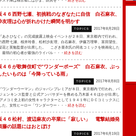
ャスト陣は稽古着にはかま、防具を・・・
続きを読む
坂４６西野七瀬、初挑戦のなぎなたに自信 白石麻衣、
沙友理は心が折れかけた瞬間を明かす
2017年8月28日
TOPICS
あさひなぐ』の完成披露上映会イベントが２８日、東京都内で行われ、
の西野七瀬、桜井玲香、松村沙友理、白石麻衣、伊藤万理華、富田望生、
梨花と英勉監督が出席した。 こざき亜衣氏の同名コミックを映画化した
、最弱の初心者が最強のライバル・・・
続きを読む
坂４６が歌舞伎町で“ワンダーポーズ” 白石麻衣、ぶっ
したいものは「今降っている雨」
2017年8月8日
TOPICS
ワンダーウーマン』のジャパンプレミアが８日、東京都内で行われ、パ
ジェンキンス監督と公式アンバサダーを務める乃木坂４６ほかが出席し
アメコミ史上初の女性キャラクターとして１９４１年にＤＣコミックスに
した、女性ヒーロー「ワンダーウー・・・
続きを読む
坂４６松村、渡辺麻友の卒業に「寂しい」 電撃結婚発
須藤の話題にはおとぼけ
2017年6月19日
TOPICS