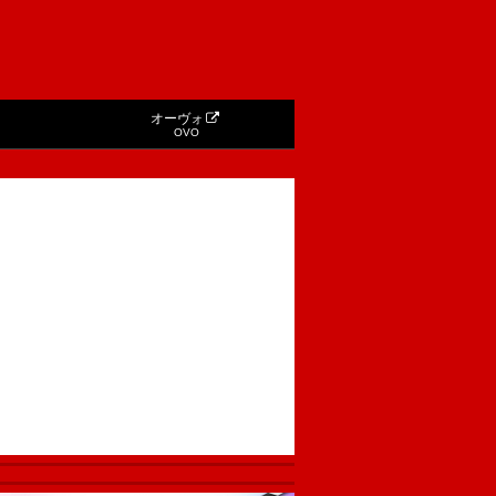
オーヴォ
OVO