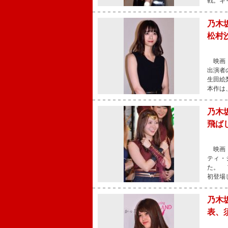
戦。キ
乃木
松村
映画『
出演者
生田絵
本作は
乃木
飛ば
映画『
ティ・
た。 
初登場
乃木
表、