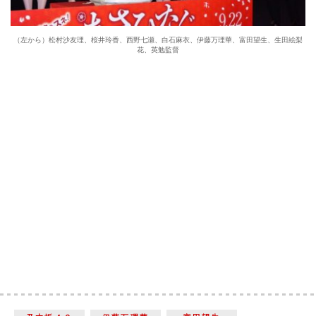
（左から）松村沙友理、桜井玲香、西野七瀬、白石麻衣、伊藤万理華、富田望生、生田絵梨
花、英勉監督