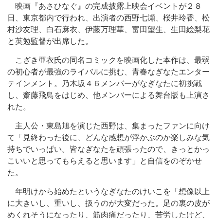
映画『あさひなぐ』の完成披露上映会イベントが２８
日、東京都内で行われ、出演者の西野七瀬、桜井玲香、松
村沙友理、白石麻衣、伊藤万理華、富田望生、生田絵梨花
と英勉監督が出席した。
こざき亜衣氏の同名コミックを映画化した本作は、最弱
の初心者が最強のライバルに挑む、青春なぎなたエンター
テインメント。乃木坂４６メンバーがなぎなたに初挑戦
し、齋藤飛鳥をはじめ、他メンバーによる舞台版も上演さ
れた。
主人公・東島旭を演じた西野は、集まったファンに向け
て「見終わった後に、どんな感想が浮かぶのか楽しみな気
持ちでいっぱい。皆なぎなたを頑張ったので、きっとかっ
こいいと思ってもらえると思います」と自信をのぞかせ
た。
年明けから始めたというなぎなたのけいこを「想像以上
に大きいし、重いし、扱うのが大変だった。足の裏の皮が
めくれそうになったり、筋肉痛だったり、苦労したけど、