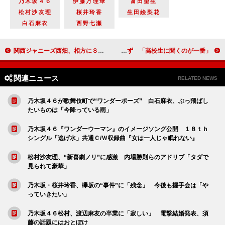
乃木坂４６
伊藤万理華
富田望生
松村沙友理
桜井玲香
生田絵梨花
白石麻衣
西野七瀬
関西ジャニーズ西畑、相方にＳｅｘｙＺｏｎｅ佐藤を指名 嵐・二宮は「恐れ多過ぎて…」
藤田ニコル＆池田美優、意外にも流行知らず 「高校生に聞くのが一番」
関連ニュース
RELATED NEWS
乃木坂４６が歌舞伎町で“ワンダーポーズ” 白石麻衣、ぶっ飛ばし
たいものは「今降っている雨」
乃木坂４６『ワンダーウーマン』のイメージソング公開 １８ｔｈ
シングル「逃げ水」共通Ｃ/Ｗ収録曲『女は一人じゃ眠れない』
松村沙友理、“新喜劇ノリ”に感激 内場勝則らのアドリブ「タダで
見られて豪華」
乃木坂・桜井玲香、欅坂の“事件”に「残念」 今後も握手会は「や
っていきたい」
乃木坂４６松村、渡辺麻友の卒業に「寂しい」 電撃結婚発表、須
藤の話題にはおとぼけ