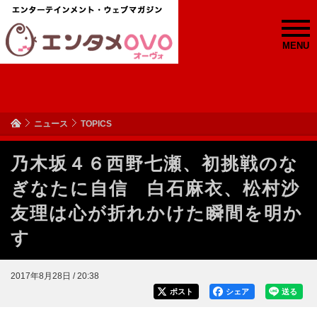
MENU
ニュース
TOPICS
乃木坂４６西野七瀬、初挑戦のな
ぎなたに自信 白石麻衣、松村沙
友理は心が折れかけた瞬間を明か
す
2017年8月28日 / 20:38
ポスト
シェア
送る