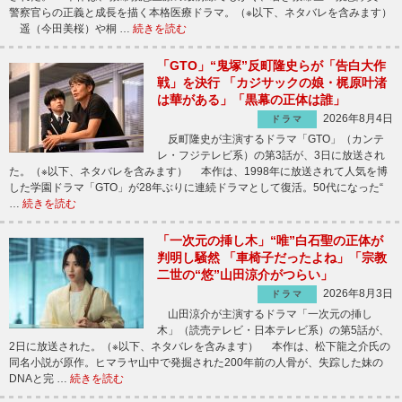
警察官らの正義と成長を描く本格医療ドラマ。（※以下、ネタバレを含みます）
遥（今田美桜）や桐 …
続きを読む
「GTO」“鬼塚”反町隆史らが「告白大作
戦」を決行 「カジサックの娘・梶原叶渚
は華がある」「黒幕の正体は誰」
2026年8月4日
ドラマ
反町隆史が主演するドラマ「GTO」（カンテ
レ・フジテレビ系）の第3話が、3日に放送され
た。（※以下、ネタバレを含みます） 本作は、1998年に放送されて人気を博
した学園ドラマ「GTO」が28年ぶりに連続ドラマとして復活。50代になった“
…
続きを読む
「一次元の挿し木」“唯”白石聖の正体が
判明し騒然 「車椅子だったよね」「宗教
二世の“悠”山田涼介がつらい」
2026年8月3日
ドラマ
山田涼介が主演するドラマ「一次元の挿し
木」（読売テレビ・日本テレビ系）の第5話が、
2日に放送された。（※以下、ネタバレを含みます） 本作は、松下龍之介氏の
同名小説が原作。ヒマラヤ山中で発掘された200年前の人骨が、失踪した妹の
DNAと完 …
続きを読む