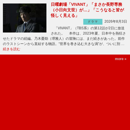
日曜劇場「VIVANT」「まさか長野専務
（小日向文世）が…」「こうなると皆が
怪しく見える」
2026年8月3日
ドラマ
「VIVANT」（TBS系）の第12話が2日に放送
された。 本作は、2023年夏、日本中を熱狂さ
せたドラマの続編。乃木憂助（堺雅人）の冒険には、まだ続きがあった。前作
のラストシーンから直結する物語。“世界を巻き込む大きな渦”が、ついに別 …
続きを読む
more »