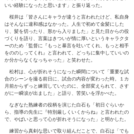
いい経験になったと思います」と振り返った。
桜井は「皆さんにキャラが違うと言われたけど、私自身
はそんなに違和感はなかった。人生で初めて金髪にした
り、髪を切ったり、形から入りました」と見た目からの役
づくりを語り、言葉はきついが情に厚いというキャラクタ
ーのため「監督に『もっと暴言を吐いてくれ、もっと相手
をののしってくれ』と言われて、どっちに集中していいの
か分からなくなっちゃった」と笑わせた。
松村は、心が折れそうになった瞬間について「重要な試
合のシーンを撮る前日に、試合の内容が変わった時。１カ
月前からずっと練習していたのに、全部変えられて、さす
がに一瞬涙が出ました」と語り、苦笑いを浮かべた。
なぎなた熟練者の役柄を演じた白石も「初日ぐらいか
ら、指導の先生に『特別厳しくいくからね』と言われたの
で、やばいと思って心が折れそうになった」と明かした。
練習から真剣な思いで取り組んだことで、白石は「でも