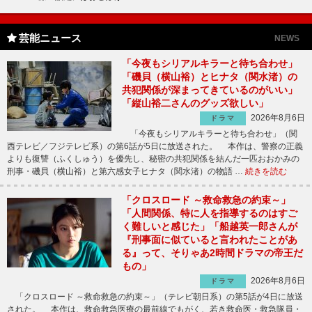
芸能ニュース
NEWS
「今夜もシリアルキラーと待ち合わせ」
「磯貝（横山裕）とヒナタ（関水渚）の
共犯関係が深まってきているのがいい」
「縦山裕二さんのグッズ欲しい」
2026年8月6日
ドラマ
「今夜もシリアルキラーと待ち合わせ」（関
西テレビ／フジテレビ系）の第6話が5日に放送された。 本作は、警察の正義
よりも復讐（ふくしゅう）を優先し、秘密の共犯関係を結んだ一匹おおかみの
刑事・磯貝（横山裕）と第六感女子ヒナタ（関水渚）の物語 …
続きを読む
「クロスロード ～救命救急の約束～」
「人間関係、特に人を指導するのはすご
く難しいと感じた」「船越英一郎さんが
『刑事面に似ていると言われたことがあ
る』って、そりゃあ2時間ドラマの帝王だ
もの」
2026年8月6日
ドラマ
「クロスロード ～救命救急の約束～」（テレビ朝日系）の第5話が4日に放送
された。 本作は、救命救急医療の最前線でもがく、若き救命医・救急隊員・