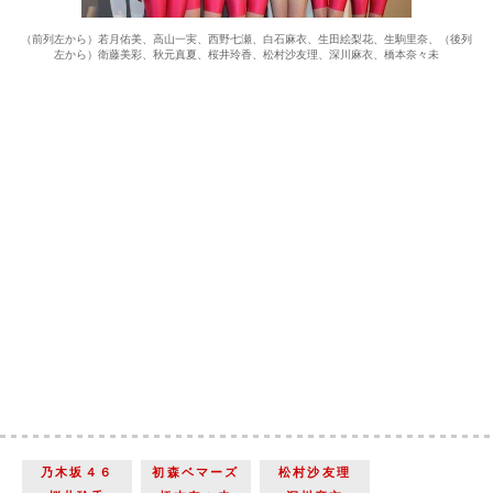
（前列左から）若月佑美、高山一実、西野七瀬、白石麻衣、生田絵梨花、生駒里奈、（後列
左から）衛藤美彩、秋元真夏、桜井玲香、松村沙友理、深川麻衣、橋本奈々未
乃木坂４６
初森ベマーズ
松村沙友理