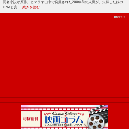
同名小説が原作。ヒマラヤ山中で発掘された200年前の人骨が、失踪した妹の
DNAと完 …
続きを読む
more »