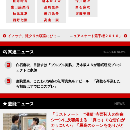
桜井玲香
橋本奈々未
深川麻衣
生田絵梨花
生駒里奈
白石麻衣
秋元真夏
若月佑美
衛藤美彩
西野七瀬
高山一実
イノッチ、滝クリの寝室にびっくり！？ 「こんなところで寝てるんですね…」
高橋大輔、フジテレビ“フィギュアスケート中継の顔”に決定 「世界フィギュアスケート選手権２０１６」
関連ニュース
RELATED NEWS
白石麻衣、目指すは「プルプル美肌」 乃木坂４６が睡眠研究プロジ
ェクトに参加
生駒里奈、こだわり満点の初写真集をアピール 「高校を卒業した
ら制服はすでにコスプレ」
芸能ニュース
NEWS
「ラストノート」“澄晴”寺西拓人の告白
シーンに反響集まる 「真っすぐな告白が
カッコいい」「最高のシーンをありがと