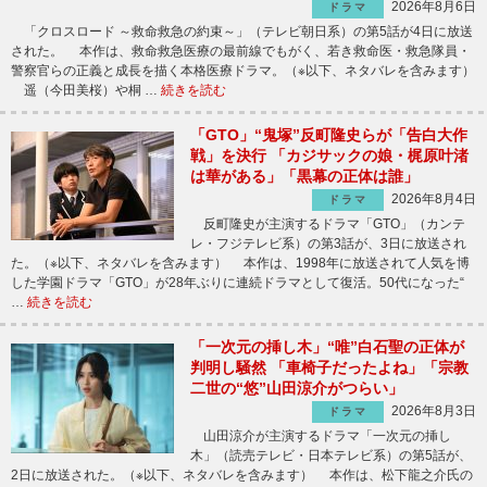
2026年8月6日
ドラマ
「クロスロード ～救命救急の約束～」（テレビ朝日系）の第5話が4日に放送
された。 本作は、救命救急医療の最前線でもがく、若き救命医・救急隊員・
警察官らの正義と成長を描く本格医療ドラマ。（※以下、ネタバレを含みます）
遥（今田美桜）や桐 …
続きを読む
「GTO」“鬼塚”反町隆史らが「告白大作
戦」を決行 「カジサックの娘・梶原叶渚
は華がある」「黒幕の正体は誰」
2026年8月4日
ドラマ
反町隆史が主演するドラマ「GTO」（カンテ
レ・フジテレビ系）の第3話が、3日に放送され
た。（※以下、ネタバレを含みます） 本作は、1998年に放送されて人気を博
した学園ドラマ「GTO」が28年ぶりに連続ドラマとして復活。50代になった“
…
続きを読む
「一次元の挿し木」“唯”白石聖の正体が
判明し騒然 「車椅子だったよね」「宗教
二世の“悠”山田涼介がつらい」
2026年8月3日
ドラマ
山田涼介が主演するドラマ「一次元の挿し
木」（読売テレビ・日本テレビ系）の第5話が、
2日に放送された。（※以下、ネタバレを含みます） 本作は、松下龍之介氏の