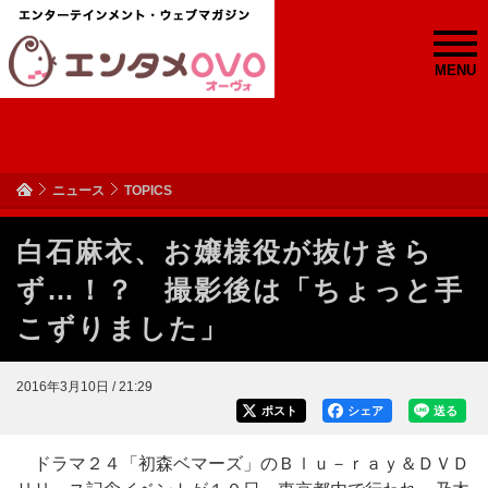
MENU
ニュース
TOPICS
白石麻衣、お嬢様役が抜けきら
ず…！？ 撮影後は「ちょっと手
こずりました」
2016年3月10日 / 21:29
ポスト
シェア
送る
ドラマ２４「初森ベマーズ」のＢｌｕ－ｒａｙ＆ＤＶＤ