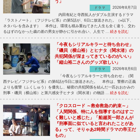
う」
2026年8月7日
ドラマ
内田有紀と寺西拓人がダブル主演するドラマ
「ラストノート」（フジテレビ系）の第5話が、6日に放送された。（※以下、
ネタバレを含みます） 本作は、環境も積み重ねてきた人生も全く違う、交わ
るはずのなかった歳の差の男女が静かに引かれ合い、人生で …
続きを読む
「今夜もシリアルキラーと待ち合わせ」
「磯貝（横山裕）とヒナタ（関水渚）の
共犯関係が深まってきているのがいい」
「縦山裕二さんのグッズ欲しい」
2026年8月6日
ドラマ
「今夜もシリアルキラーと待ち合わせ」（関
西テレビ／フジテレビ系）の第6話が5日に放送された。 本作は、警察の正義
よりも復讐（ふくしゅう）を優先し、秘密の共犯関係を結んだ一匹おおかみの
刑事・磯貝（横山裕）と第六感女子ヒナタ（関水渚）の物語 …
続きを読む
「クロスロード ～救命救急の約束～」
「人間関係、特に人を指導するのはすご
く難しいと感じた」「船越英一郎さんが
『刑事面に似ていると言われたことがあ
る』って、そりゃあ2時間ドラマの帝王だ
もの」