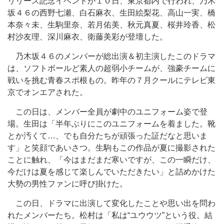
リリース記念イベントが１０日、東京都内で行われ、乃木
坂４６の西野七瀬、白石麻衣、生田絵梨花、高山一実、橋
本奈々未、生駒里奈、若月佑美、秋元真夏、桜井玲香、松
村沙友理、深川麻衣、衛藤美彩が登壇した。
乃木坂４６のメンバーが総出演＆初主演したこのドラマ
は、ソフトボールど素人の超弱小チームが、強豪チームに
戦いを挑む青春スポ根もの。昨年の７月クールにテレビ東
京でオンエアされた。
この日は、メンバー全員が劇中のユニフォーム姿で登
場。生田は「半年ぶりにこのユニフォームを着ました。靴
とか汚くて…、でも自分たちが頑張った証だなと思いま
す」と笑顔であいさつ。生駒もこの作品が夏に撮影された
ことに触れ、「今はまだまだ寒いですが、この一瞬だけ、
今だけは夏を感じて楽しんでいただきたい」と詰めかけた
大勢の男性ファンに呼び掛けた。
この日、ドラマに出演して変化したことや思い出を問わ
れたメンバーたち。松村は「私は“ユウウツ”という役。結