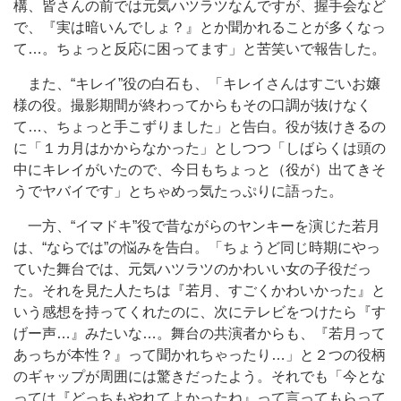
構、皆さんの前では元気ハツラツなんですが、握手会など
で、『実は暗いんでしょ？』とか聞かれることが多くなっ
て…。ちょっと反応に困ってます」と苦笑いで報告した。
また、“キレイ”役の白石も、「キレイさんはすごいお嬢
様の役。撮影期間が終わってからもその口調が抜けなく
て…、ちょっと手こずりました」と告白。役が抜けきるの
に「１カ月はかからなかった」としつつ「しばらくは頭の
中にキレイがいたので、今日もちょっと（役が）出てきそ
うでヤバイです」とちゃめっ気たっぷりに語った。
一方、“イマドキ”役で昔ながらのヤンキーを演じた若月
は、“ならでは”の悩みを告白。「ちょうど同じ時期にやっ
ていた舞台では、元気ハツラツのかわいい女の子役だっ
た。それを見た人たちは『若月、すごくかわいかった』と
いう感想を持ってくれたのに、次にテレビをつけたら『す
げー声…』みたいな…。舞台の共演者からも、『若月って
あっちが本性？』って聞かれちゃったり…」と２つの役柄
のギャップが周囲には驚きだったよう。それでも「今とな
っては『どっちもやれてよかったね』って言ってもらって