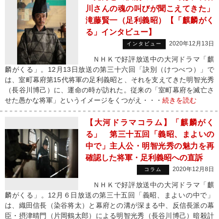
川さんの魂の叫びが聞こえてきた」
滝藤賢一（足利義昭）【「麒麟がく
る」インタビュー】
2020年12月13日
インタビュー
ＮＨＫで好評放送中の大河ドラマ「麒
麟がくる」。12月13日放送の第三十六回「訣別（けつべつ）」で
は、室町幕府第15代将軍の足利義昭と、それを支えてきた明智光秀
（長谷川博己）に、運命の時が訪れた。従来の「室町幕府を滅亡さ
せた愚かな将軍」というイメージをくつがえ・・・
続きを読む
【大河ドラマコラム】「麒麟がく
る」 第三十五回「義昭、まよいの
中で」主人公・明智光秀の魅力を再
確認した将軍・足利義昭への直訴
2020年12月8日
コラム
ＮＨＫで好評放送中の大河ドラマ「麒
麟がくる」。12月６日放送の第三十五回「義昭、まよいの中で」
は、織田信長（染谷将太）と幕府との溝が深まる中、反信長派の幕
臣・摂津晴門（片岡鶴太郎）による明智光秀（長谷川博己）暗殺計