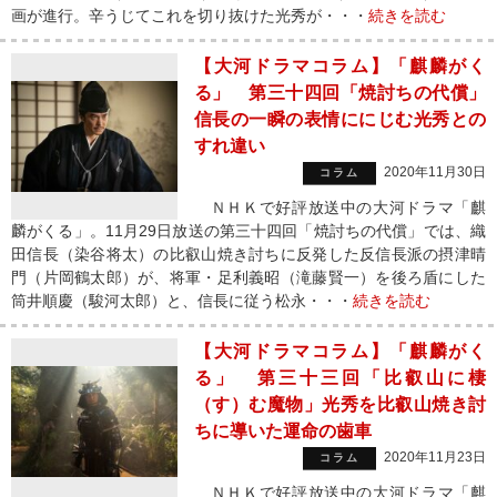
画が進行。辛うじてこれを切り抜けた光秀が・・・
続きを読む
【大河ドラマコラム】「麒麟がく
る」 第三十四回「焼討ちの代償」
信長の一瞬の表情ににじむ光秀との
すれ違い
2020年11月30日
コラム
ＮＨＫで好評放送中の大河ドラマ「麒
麟がくる」。11月29日放送の第三十四回「焼討ちの代償」では、織
田信長（染谷将太）の比叡山焼き討ちに反発した反信長派の摂津晴
門（片岡鶴太郎）が、将軍・足利義昭（滝藤賢一）を後ろ盾にした
筒井順慶（駿河太郎）と、信長に従う松永・・・
続きを読む
【大河ドラマコラム】「麒麟がく
る」 第三十三回「比叡山に棲
（す）む魔物」光秀を比叡山焼き討
ちに導いた運命の歯車
2020年11月23日
コラム
ＮＨＫで好評放送中の大河ドラマ「麒