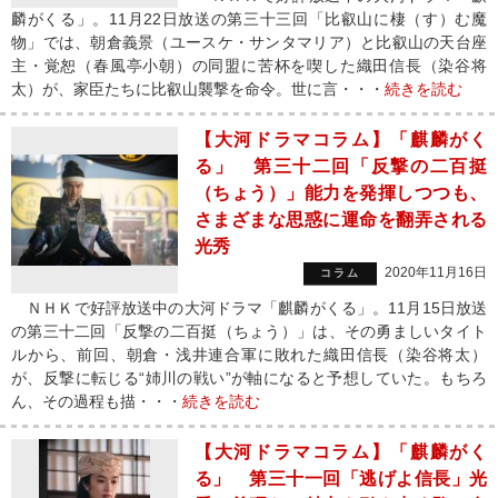
麟がくる」。11月22日放送の第三十三回「比叡山に棲（す）む魔
物」では、朝倉義景（ユースケ・サンタマリア）と比叡山の天台座
主・覚恕（春風亭小朝）の同盟に苦杯を喫した織田信長（染谷将
太）が、家臣たちに比叡山襲撃を命令。世に言・・・
続きを読む
【大河ドラマコラム】「麒麟がく
る」 第三十二回「反撃の二百挺
（ちょう）」能力を発揮しつつも、
さまざまな思惑に運命を翻弄される
光秀
2020年11月16日
コラム
ＮＨＫで好評放送中の大河ドラマ「麒麟がくる」。11月15日放送
の第三十二回「反撃の二百挺（ちょう）」は、その勇ましいタイト
ルから、前回、朝倉・浅井連合軍に敗れた織田信長（染谷将太）
が、反撃に転じる“姉川の戦い”が軸になると予想していた。もちろ
ん、その過程も描・・・
続きを読む
【大河ドラマコラム】「麒麟がく
る」 第三十一回「逃げよ信長」光