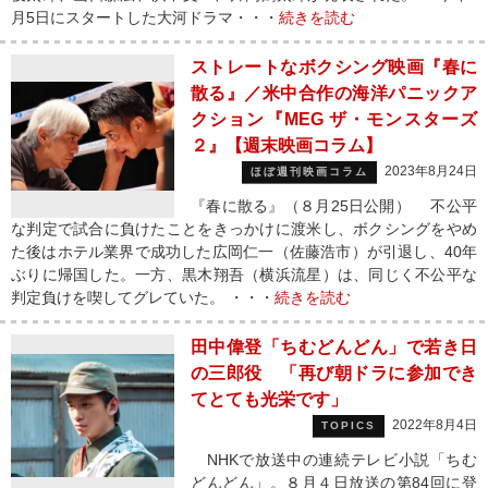
月5日にスタートした大河ドラマ・・・
続きを読む
ストレートなボクシング映画『春に
散る』／米中合作の海洋パニックア
クション『MEG ザ・モンスターズ
２』【週末映画コラム】
2023年8月24日
ほぼ週刊映画コラム
『春に散る』（８月25日公開） 不公平
な判定で試合に負けたことをきっかけに渡米し、ボクシングをやめ
た後はホテル業界で成功した広岡仁一（佐藤浩市）が引退し、40年
ぶりに帰国した。一方、黒木翔吾（横浜流星）は、同じく不公平な
判定負けを喫してグレていた。 ・・・
続きを読む
田中偉登「ちむどんどん」で若き日
の三郎役 「再び朝ドラに参加でき
てとても光栄です」
2022年8月4日
TOPICS
NHKで放送中の連続テレビ小説「ちむ
どんどん」。８月４日放送の第84回に登