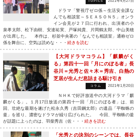
2021年4月27日
TOPICS
ドラマ「警視庁ゼロ係～生活安全課な
んでも相談室～ＳＥＡＳＯＮ５」オンラ
イン会見が２７日に行われ、出演者の小
泉孝太郎、松下由樹、安達祐実、戸塚純貴、片岡鶴太郎、中山美穂
が出席した。 本作は、杉並中央署の「なんでも相談室」通称ゼロ
係を舞台に、空気は読めな・・・
続きを読む
【大河ドラマコラム】「麒麟がく
る」第四十一回「月にのぼる者」長
谷川＝光秀と佐々木＝秀吉、白熱の
芝居が生んだ息詰まる駆け引き
2021年1月20日
コラム
ＮＨＫで好評放送中の大河ドラマ「麒
麟がくる」。１月17日放送の第四十一回「月にのぼる者」は、前
回、壮絶な最期を遂げた松永久秀（吉田鋼太郎）の遺品「平蜘蛛の
釜」を巡り、濃密なドラマが繰り広げられた。 今回、平蜘蛛の釜
が話題に上ったのは、羽柴秀吉（佐・・・
続きを読む
「光秀との決別のシーンでは、長谷