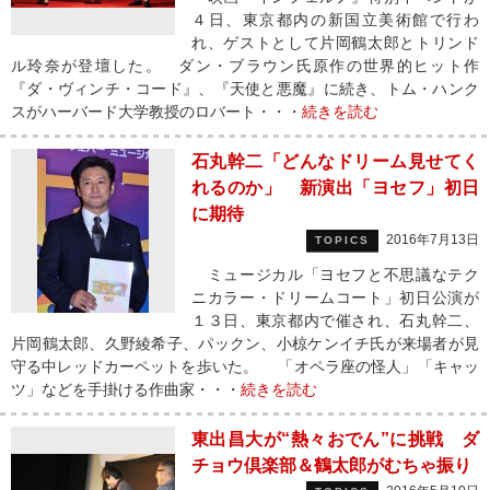
４日、東京都内の新国立美術館で行わ
れ、ゲストとして片岡鶴太郎とトリンド
ル玲奈が登壇した。 ダン・ブラウン氏原作の世界的ヒット作
『ダ・ヴィンチ・コード』、『天使と悪魔』に続き、トム・ハンク
スがハーバード大学教授のロバート・・・
続きを読む
石丸幹二「どんなドリーム見せてく
れるのか」 新演出「ヨセフ」初日
に期待
2016年7月13日
TOPICS
ミュージカル「ヨセフと不思議なテク
ニカラー・ドリームコート」初日公演が
１３日、東京都内で催され、石丸幹二、
片岡鶴太郎、久野綾希子、パックン、小椋ケンイチ氏が来場者が見
守る中レッドカーペットを歩いた。 「オペラ座の怪人」「キャッ
ツ」などを手掛ける作曲家・・・
続きを読む
東出昌大が“熱々おでん”に挑戦 ダ
チョウ倶楽部＆鶴太郎がむちゃ振り