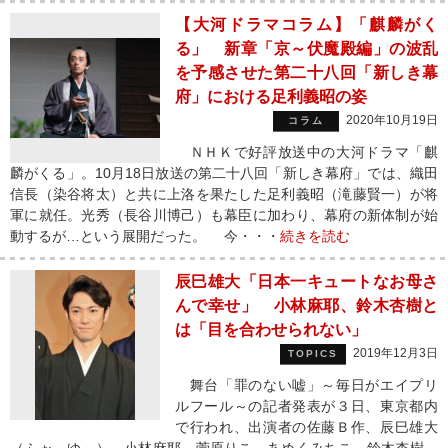
【大河ドラマコラム】「麒麟がく
る」 新章「京～伏魔殿編」の波乱
を予感させた第二十八回「新しき幕
府」における足利義昭の姿
2020年10月19日
コラム
ＮＨＫで好評放送中の大河ドラマ「麒
麟がくる」。10月18日放送の第二十八回「新しき幕府」では、織田
信長（染谷将太）と共に上洛を果たした足利義昭（滝藤賢一）が将
軍に就任。光秀（長谷川博己）も幕臣に加わり、幕府の新体制が始
動するが…という展開だった。 今・・・
続きを読む
辰巳雄大「日本一キュートなお母さ
んで幸せ」 小林麻耶、鈴木杏樹と
は「目を合わせられない」
2019年12月3日
TOPICS
舞台「罪のない嘘」～毎日がエイプリ
ルフール～の記者発表が３日、東京都内
で行われ、出演者の佐藤Ｂ作、辰巳雄大