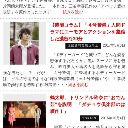
（ふぉ～ゆ～）、小林麻耶、菅原りこ、あめくみちこ、鈴木杏樹、
片岡鶴太郎が登場した。 本作は、三谷幸喜氏作の「アパッチ砦の
攻防」を原作としたコメデ・・・
続きを読む
【芸能コラム】「４号警備」人間ド
ラマにユーモアとアクションを凝縮
した濃密な30分
2017年5月6日
ほぼ週刊芸能コラム
“ボディーガード”と聞いて、どんな姿を
想像するだろうか。黒いスーツに身を包
み、政府要人や著名人を危険から守る屈
強な男たち…？ だが、「４号警備」に登場するボディーガード
は、ビルの守衛のような“施設警備業務（＝１号警備）”や、工事現
場で歩行者を誘導する“雑踏警・・・
続きを読む
鶴太郎、トリンドル玲奈に“おでん
芸”を説明 「ダチョウ倶楽部のは
贋作！」
2016年10月4日
TOPICS
映画『インフェルノ』特別イベントが