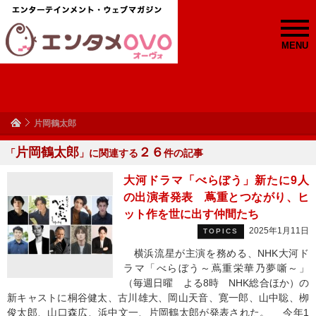
MENU
片岡鶴太郎
片岡鶴太郎
２６
「
」に関連する
件の記事
大河ドラマ「べらぼう」新たに9人
の出演者発表 蔦重とつながり、ヒ
ット作を世に出す仲間たち
2025年1月11日
TOPICS
横浜流星が主演を務める、NHK大河ド
ラマ「べらぼう～蔦重栄華乃夢噺～」
（毎週日曜 よる8時 NHK総合ほか）の
新キャストに桐谷健太、古川雄大、岡山天音、寛一郎、山中聡、栁
俊太郎、山口森広、浜中文一、片岡鶴太郎が発表された。 今年1