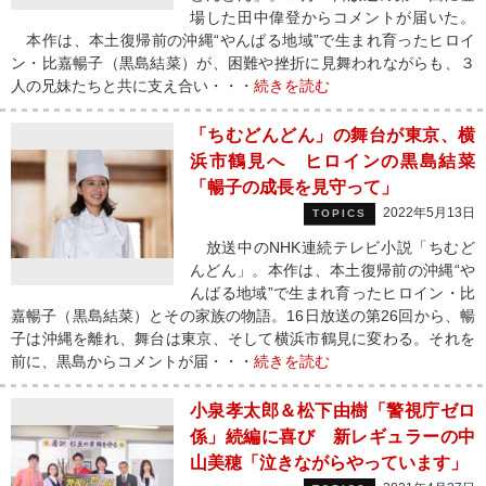
場した田中偉登からコメントが届いた。
本作は、本土復帰前の沖縄“やんばる地域”で生まれ育ったヒロイ
ン・比嘉暢子（黒島結菜）が、困難や挫折に見舞われながらも、３
人の兄妹たちと共に支え合い・・・
続きを読む
「ちむどんどん」の舞台が東京、横
浜市鶴見へ ヒロインの黒島結菜
「暢子の成長を見守って」
2022年5月13日
TOPICS
放送中のNHK連続テレビ小説「ちむど
んどん」。本作は、本土復帰前の沖縄“や
んばる地域”で生まれ育ったヒロイン・比
嘉暢子（黒島結菜）とその家族の物語。16日放送の第26回から、暢
子は沖縄を離れ、舞台は東京、そして横浜市鶴見に変わる。それを
前に、黒島からコメントが届・・・
続きを読む
小泉孝太郎＆松下由樹「警視庁ゼロ
係」続編に喜び 新レギュラーの中
山美穂「泣きながらやっています」