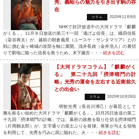
秀、義昭らの魅力を引き出す駒の存
在
2020年11月9日
コラム
NHKで好評放送中の大河ドラマ「麒麟
がくる」。11月８日放送の第三十一回「逃げよ信長」は、織田信長
（染谷将太）が、越前の朝倉義景（ユースケ・サンタマリア）との
戦に挑む金ヶ崎城の攻防を軸に展開。浅井長政（金井浩人）の裏切
りで窮地に陥った信長を救うため、木下藤吉・・・
続きを読む
【大河ドラマコラム】「麒麟がく
る」 第二十九回「摂津晴門の計
略」光秀の運命を左右する近衛前久
との出会い
2020年10月28日
コラム
明智光秀（長谷川博己）が幕臣として
腕を振るい始めた大河ドラマ「麒麟がくる」。10月25日放送の第二
十九回「摂津晴門の計略」では、幕府の政務を取り仕切る摂津晴門
（片岡鶴太郎）が、文字通りの策士ぶりを発揮。将軍が与える領地
を利用して、光秀を巧みに罠に陥れた。火・・・
続きを読む