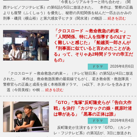
「今夜もシリアルキラーと待ち合わせ」（関
西テレビ／フジテレビ系）の第6話が5日に放送された。 本作は、警察の正義
よりも復讐（ふくしゅう）を優先し、秘密の共犯関係を結んだ一匹おおかみの
刑事・磯貝（横山裕）と第六感女子ヒナタ（関水渚）の物語 …
続きを読む
「クロスロード ～救命救急の約束～」
「人間関係、特に人を指導するのはすご
く難しいと感じた」「船越英一郎さんが
『刑事面に似ていると言われたことがあ
る』って、そりゃあ2時間ドラマの帝王だ
もの」
2026年8月6日
ドラマ
「クロスロード ～救命救急の約束～」（テレビ朝日系）の第5話が4日に放送
された。 本作は、救命救急医療の最前線でもがく、若き救命医・救急隊員・
警察官らの正義と成長を描く本格医療ドラマ。（※以下、ネタバレを含みます）
遥（今田美桜）や桐 …
続きを読む
「GTO」“鬼塚”反町隆史らが「告白大作
戦」を決行 「カジサックの娘・梶原叶渚
は華がある」「黒幕の正体は誰」
2026年8月4日
ドラマ
反町隆史が主演するドラマ「GTO」（カンテ
レ・フジテレビ系）の第3話が、3日に放送され