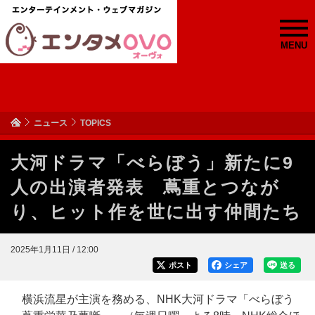
MENU
ニュース
TOPICS
大河ドラマ「べらぼう」新たに9
人の出演者発表 蔦重とつなが
り、ヒット作を世に出す仲間たち
2025年1月11日 / 12:00
ポスト
シェア
送る
横浜流星が主演を務める、NHK大河ドラマ「べらぼう