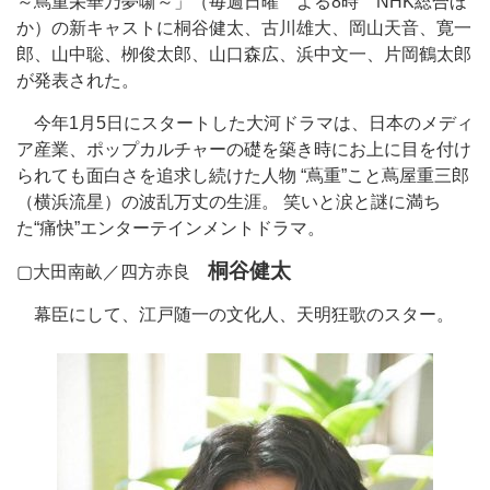
～蔦重栄華乃夢噺～」（毎週日曜 よる8時 NHK総合ほ
か）の新キャストに桐谷健太、古川雄大、岡山天音、寛一
郎、山中聡、栁俊太郎、山口森広、浜中文一、片岡鶴太郎
が発表された。
今年1月5日にスタートした大河ドラマは、日本のメディ
ア産業、ポップカルチャーの礎を築き時にお上に目を付け
られても面白さを追求し続けた人物 “蔦重”こと蔦屋重三郎
（横浜流星）の波乱万丈の生涯。 笑いと涙と謎に満ち
た“痛快”エンターテインメントドラマ。
桐谷健太
▢大田南畝／四方赤良
幕臣にして、江戸随一の文化人、天明狂歌のスター。