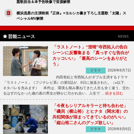
題歌担当＆本予告映像で音源解禁
横浜流星の主演映画『正体』×ヨルシカ書き下ろし主題歌「太陽」ス
ペシャルMV解禁
芸能ニュース
NEWS
「ラストノート」“澄晴”寺西拓人の告白
シーンに反響集まる 「真っすぐな告白が
カッコいい」「最高のシーンをありがと
う」
2026年8月7日
ドラマ
内田有紀と寺西拓人がダブル主演するドラマ
「ラストノート」（フジテレビ系）の第5話が、6日に放送された。（※以下、
ネタバレを含みます） 本作は、環境も積み重ねてきた人生も全く違う、交わ
るはずのなかった歳の差の男女が静かに引かれ合い、人生で …
続きを読む
「今夜もシリアルキラーと待ち合わせ」
「磯貝（横山裕）とヒナタ（関水渚）の
共犯関係が深まってきているのがいい」
「縦山裕二さんのグッズ欲しい」
2026年8月6日
ドラマ