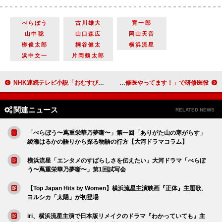
べらぼう
古川雄大
寛一郎
山中聡
山口森広
岡山天音
栁俊太郎
桐谷健太
横浜流星
浜中文一
片岡鶴太郎
NHK連続テレビ小説「おむすび」に渡辺直美が登場 連続テレビ小説に初出演
芳根京子「生きていく上でのヒントや希望をお届けできる作品に」 主演ドラマ「まどか26歳、研修医やってます！」で研修医役
関連ニュース
RELATED NEWS
「べらぼう〜蔦重栄華乃夢噺〜」第一回「ありがた山の寒がらす」
綾瀬はるかの語りから探る物語の行方【大河ドラマコラム】
横浜流星「エンタメのすばらしさを伝えたい」大河ドラマ「べらぼ
う〜蔦重栄華乃夢噺〜」第1回試写会
【Top Japan Hits by Women】横浜流星主演映画『正体』主題歌、
ヨルシカ「太陽」が初登場
iri、横浜流星主演で日本版リメイクのドラマ『わかっていても』主