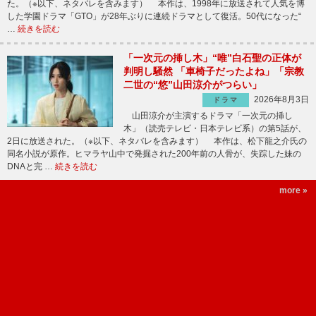
た。（※以下、ネタバレを含みます） 本作は、1998年に放送されて人気を博
した学園ドラマ「GTO」が28年ぶりに連続ドラマとして復活。50代になった“
…
続きを読む
「一次元の挿し木」“唯”白石聖の正体が
判明し騒然 「車椅子だったよね」「宗教
二世の“悠”山田涼介がつらい」
2026年8月3日
ドラマ
山田涼介が主演するドラマ「一次元の挿し
木」（読売テレビ・日本テレビ系）の第5話が、
2日に放送された。（※以下、ネタバレを含みます） 本作は、松下龍之介氏の
同名小説が原作。ヒマラヤ山中で発掘された200年前の人骨が、失踪した妹の
DNAと完 …
続きを読む
more »