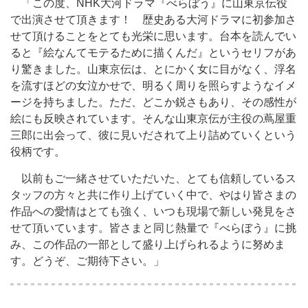
「この度、NHK大河ドラマ『べらぼう』に山東京伝役
で出演させて頂きます！ 歴史ある大河ドラマに初参加さ
せて頂けることをとても光栄に思います。台本を読んでい
ると『絵なんてモテるために描くんだ』というセリフがあ
り驚きました。山東京伝は、とにかく女に目がなく、浮名
を流すほどの女泣かせで、明るく周りを照らすようなイメ
ージを持ちました。ただ、どこか鋭さもあり、その感性が
絵にも反映されています。そんな山東京伝が主役の蔦屋重
三郎に出会って、彼に見いだされて上り詰めていくという
役柄です。
以前もご一緒させていただいた、とても信頼しているス
タッフの方々と共に作り上げていく中で、やはり皆さまの
作品への愛情はとても強く、いつも現場で新しい発見をさ
せて頂いています。皆さまと同じ熱量で『べらぼう』に挑
み、この作品の一部として盛り上げられるように努めま
す。どうぞ、ご期待下さい。」