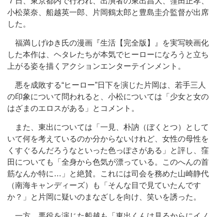
７日、東京都内で行われ、出演者の東出昌大、窪田正孝、
小松菜奈、船越英一郎、片岡鶴太郎と豊島圭介監督が出席
した。
福満しげゆき氏の漫画『生活【完全版】』を実写映画化
した本作は、ヘタレたちが本気でヒーローになろうと立ち
上がる姿を描くアクションエンターテインメント。
悪を成敗する“ヒーロー”日下を演じた片岡は、若手三人
の印象について問われると、小松については「少女と女の
はざまのエロスがある」とコメント。
また、東出については「一見、朴訥（ぼくとつ）として
いて何を考えているのか分からないけれど、女性の母性を
くすぐるんだろうなといった色っぽさがある」と評し、窪
田についても「全身から色気が漂っている。このへんの首
筋なんか特に…」と絶賛。これには司会を務めた山崎静代
（南海キャンディーズ）も「そんな目で見ていたんです
か？」と片岡に疑いのまなざしを向け、笑いを誘った。
一方、悪役を演じた船越も「東出くんは見るからにイノ