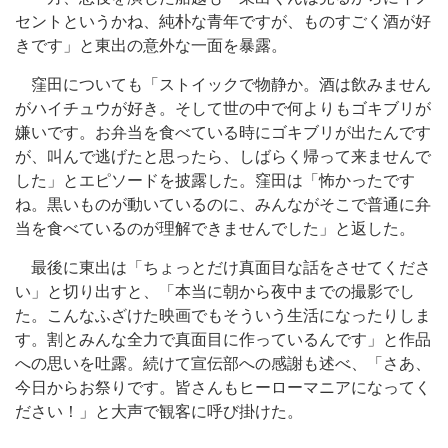
セントというかね、純朴な青年ですが、ものすごく酒が好
きです」と東出の意外な一面を暴露。
窪田についても「ストイックで物静か。酒は飲みません
がハイチュウが好き。そして世の中で何よりもゴキブリが
嫌いです。お弁当を食べている時にゴキブリが出たんです
が、叫んで逃げたと思ったら、しばらく帰って来ませんで
した」とエピソードを披露した。窪田は「怖かったです
ね。黒いものが動いているのに、みんながそこで普通に弁
当を食べているのが理解できませんでした」と返した。
最後に東出は「ちょっとだけ真面目な話をさせてくださ
い」と切り出すと、「本当に朝から夜中までの撮影でし
た。こんなふざけた映画でもそういう生活になったりしま
す。割とみんな全力で真面目に作っているんです」と作品
への思いを吐露。続けて宣伝部への感謝も述べ、「さあ、
今日からお祭りです。皆さんもヒーローマニアになってく
ださい！」と大声で観客に呼び掛けた。