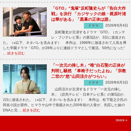
「GTO」“鬼塚”反町隆史らが「告白大作
戦」を決行 「カジサックの娘・梶原叶渚
は華がある」「黒幕の正体は誰」
2026年8月4日
ドラマ
反町隆史が主演するドラマ「GTO」（カンテ
レ・フジテレビ系）の第3話が、3日に放送され
た。（※以下、ネタバレを含みます） 本作は、1998年に放送されて人気を博
した学園ドラマ「GTO」が28年ぶりに連続ドラマとして復活。50代になった“
…
続きを読む
「一次元の挿し木」“唯”白石聖の正体が
判明し騒然 「車椅子だったよね」「宗教
二世の“悠”山田涼介がつらい」
2026年8月3日
ドラマ
山田涼介が主演するドラマ「一次元の挿し
木」（読売テレビ・日本テレビ系）の第5話が、
2日に放送された。（※以下、ネタバレを含みます） 本作は、松下龍之介氏の
同名小説が原作。ヒマラヤ山中で発掘された200年前の人骨が、失踪した妹の
DNAと完 …
続きを読む
more »