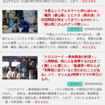
るはずのなかった歳の差の男女が静かに引かれ合い、人生で …
続きを読む
「今夜もシリアルキラーと待ち合わせ」
「磯貝（横山裕）とヒナタ（関水渚）の
共犯関係が深まってきているのがいい」
「縦山裕二さんのグッズ欲しい」
2026年8月6日
ドラマ
「今夜もシリアルキラーと待ち合わせ」（関
西テレビ／フジテレビ系）の第6話が5日に放送された。 本作は、警察の正義
よりも復讐（ふくしゅう）を優先し、秘密の共犯関係を結んだ一匹おおかみの
刑事・磯貝（横山裕）と第六感女子ヒナタ（関水渚）の物語 …
続きを読む
「クロスロード ～救命救急の約束～」
「人間関係、特に人を指導するのはすご
く難しいと感じた」「船越英一郎さんが
『刑事面に似ていると言われたことがあ
る』って、そりゃあ2時間ドラマの帝王だ
もの」
2026年8月6日
ドラマ
「クロスロード ～救命救急の約束～」（テレビ朝日系）の第5話が4日に放送
された。 本作は、救命救急医療の最前線でもがく、若き救命医・救急隊員・
警察官らの正義と成長を描く本格医療ドラマ。（※以下、ネタバレを含みます）
遥（今田美桜）や桐 …
続きを読む