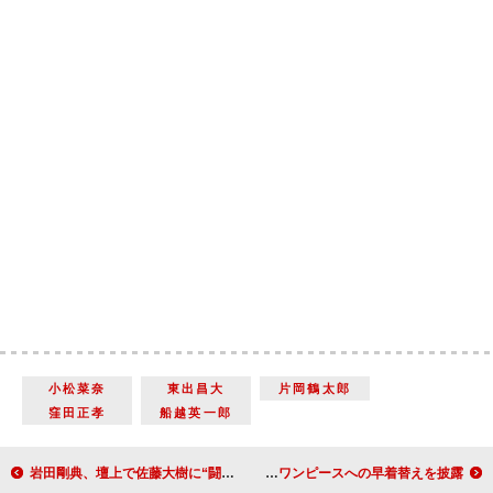
小松菜奈
東出昌大
片岡鶴太郎
窪田正孝
船越英一郎
岩田剛典、壇上で佐藤大樹に“闘魂注入” 先輩ＡＫＩＲＡに「むちゃ振りにも程がある」
土屋太鳳、生まれ変わるなら「イルカになりたい」 緑から白のワンピースへの早着替えを披露