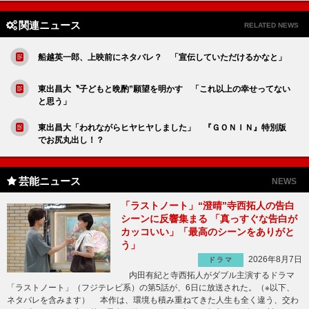
関連ニュース
RELATED NEWS
船越英一郎、上映前にネタバレ？ 「宣伝していただけるかなと」
東出昌大〝子どもと晩酌”願望を明かす 「これ以上の幸せってない
と思う」
東出昌大「われながらヒヤヒヤしました」 『ＧＯＮＩＮ』特別版
でお尻丸出し！？
芸能ニュース
NEWS
「ラストノート」“澄晴”寺西拓人の告白
シーンに反響集まる 「真っすぐな告白が
カッコいい」「最高のシーンをありがと
う」
2026年8月7日
ドラマ
内田有紀と寺西拓人がダブル主演するドラマ
「ラストノート」（フジテレビ系）の第5話が、6日に放送された。（※以下、
ネタバレを含みます） 本作は、環境も積み重ねてきた人生も全く違う、交わ