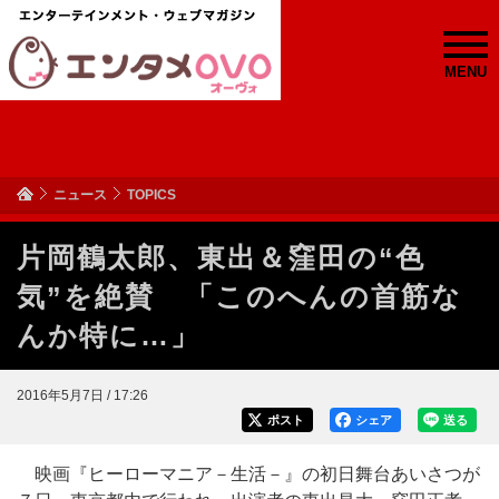
MENU
ニュース
TOPICS
片岡鶴太郎、東出＆窪田の“色
気”を絶賛 「このへんの首筋な
んか特に…」
2016年5月7日 / 17:26
ポスト
シェア
送る
映画『ヒーローマニア－生活－』の初日舞台あいさつが