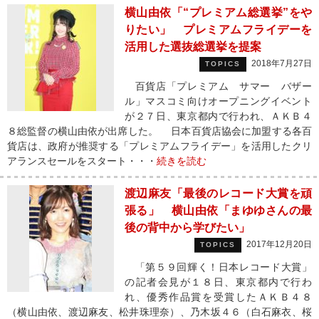
横山由依「“プレミアム総選挙”をや
りたい」 プレミアムフライデーを
活用した選抜総選挙を提案
2018年7月27日
TOPICS
百貨店「プレミアム サマー バザー
ル」マスコミ向けオープニングイベント
が２７日、東京都内で行われ、ＡＫＢ４
８総監督の横山由依が出席した。 日本百貨店協会に加盟する各百
貨店は、政府が推奨する「プレミアムフライデー」を活用したクリ
アランスセールをスタート・・・
続きを読む
渡辺麻友「最後のレコード大賞を頑
張る」 横山由依「まゆゆさんの最
後の背中から学びたい」
2017年12月20日
TOPICS
「第５９回輝く！日本レコード大賞」
の記者会見が１８日、東京都内で行わ
れ、優秀作品賞を受賞したＡＫＢ４８
（横山由依、渡辺麻友、松井珠理奈）、乃木坂４６（白石麻衣、桜