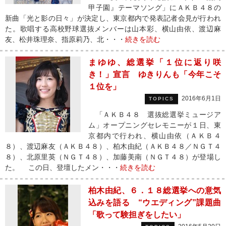
甲子園』テーマソング」にＡＫＢ４８の
新曲「光と影の日々」が決定し、東京都内で発表記者会見が行われ
た。歌唱する高校野球選抜メンバーは山本彩、横山由依、渡辺麻
友、松井珠理奈、指原莉乃、北・・・
続きを読む
まゆゆ、総選挙「１位に返り咲
き！」宣言 ゆきりんも「今年こそ
１位を」
2016年6月1日
TOPICS
「ＡＫＢ４８ 選抜総選挙ミュージア
ム」オープニングセレモニーが１日、東
京都内で行われ、横山由依（ＡＫＢ４
８）、渡辺麻友（ＡＫＢ４８）、柏木由紀（ＡＫＢ４８／ＮＧＴ４
８）、北原里英（ＮＧＴ４８）、加藤美南（ＮＧＴ４８）が登場し
た。 この日、登壇したメン・・・
続きを読む
柏木由紀、６．１８総選挙への意気
込みを語る “ウエディング”課題曲
「歌って験担ぎをしたい」