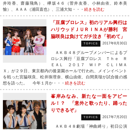
井玲香、齋藤飛鳥）、欅坂４６（菅井友香、小林由依、鈴本美
愉）、ＡＡＡ（浦田直也）、三浦大知・・・
続きを読む
「豆腐プロレス」初のリアル興行は
ハリウッドＪＵＲＩＮＡが勝利 宮
脇咲良は負けてガチ泣き「初めて」
2017年8月30日
TOPICS
ＡＫＢ４８グループメンバーによるプ
ロレス興行「豆腐プロレス Ｔｈｅ Ｒ
ＥＡＬ ２０１７ ＷＩＰ ＣＬＩＭＡ
Ｘ」が２９日、東京都内の後楽園ホールで行われ、メインイベント
を戦った宮脇咲良、松井珠理奈、横山由依、白間美瑠が試合後の感
想を語った。 今年１月か・・・
続きを読む
峯岸みなみ、新たな一面をアピー
ル！？ 「意外と歌ったり、踊った
りできるぞ」
2017年7月20日
TOPICS
ＡＫＢ４８劇場「神曲縛り」初日公演