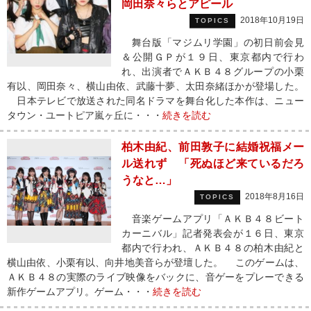
岡田奈々らとアピール
2018年10月19日
TOPICS
舞台版「マジムリ学園」の初日前会見
＆公開ＧＰが１９日、東京都内で行わ
れ、出演者でＡＫＢ４８グループの小栗
有以、岡田奈々、横山由依、武藤十夢、太田奈緒ほかが登場した。
日本テレビで放送された同名ドラマを舞台化した本作は、ニュー
タウン・ユートピア嵐ヶ丘に・・・
続きを読む
柏木由紀、前田敦子に結婚祝福メー
ル送れず 「死ぬほど来ているだろ
うなと…」
2018年8月16日
TOPICS
音楽ゲームアプリ「ＡＫＢ４８ビート
カーニバル」記者発表会が１６日、東京
都内で行われ、ＡＫＢ４８の柏木由紀と
横山由依、小栗有以、向井地美音らが登壇した。 このゲームは、
ＡＫＢ４８の実際のライブ映像をバックに、音ゲーをプレーできる
新作ゲームアプリ。ゲーム・・・
続きを読む