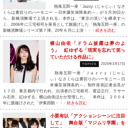
熱海五郎一座「Jazzy（じゃじぃ）なさ
くらは裏切りのハーモニー ～日米爆笑保障条約～」が５月30日か
ら、新橋演舞場で上演される。本作は、“東京の笑い”を継承すべ
く、2006年に三宅裕司を座長として旗揚げした「熱海五郎一座」の
新橋演舞場シリーズ第７弾。20年６月に上演・・・
続きを読む
横山由依「ドラム披露は夢のよ
う」 紅ゆずる「現実を忘れて笑っ
ていただける作品に」
2020年3月17日
TOPICS
熱海五郎一座「Ｊａｚｚｙ（じゃじ
ぃ）なさくらは裏切りのハーモニー～日
米爆笑保障条約～」制作発表記者会見が
１７日、東京都内で行われ、出演者の三宅裕司、渡辺正行、ラサー
ル石井、紅ゆずる、横山由依ほかが登壇した。 本作は、２００４
年に旗揚げされた「伊東四朗・・・
続きを読む
小栗有以「アクションシーンに注目
して」 舞台版「マジムリ学園」を