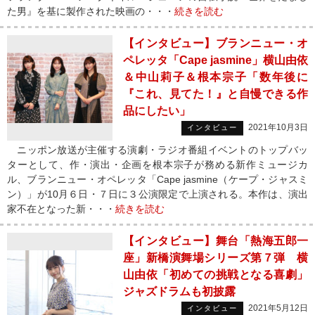
た男』を基に製作された映画の・・・
続きを読む
【インタビュー】ブランニュー・オ
ペレッタ「Cape jasmine」横山由依
＆中山莉子＆根本宗子「数年後に
『これ、見てた！』と自慢できる作
品にしたい」
2021年10月3日
インタビュー
ニッポン放送が主催する演劇・ラジオ番組イベントのトップバッ
ターとして、作・演出・企画を根本宗子が務める新作ミュージカ
ル、ブランニュー・オペレッタ「Cape jasmine（ケープ・ジャスミ
ン）」が10月６日・７日に３公演限定で上演される。本作は、演出
家不在となった新・・・
続きを読む
【インタビュー】舞台「熱海五郎一
座」新橋演舞場シリーズ第７弾 横
山由依「初めての挑戦となる喜劇」
ジャズドラムも初披露
2021年5月12日
インタビュー