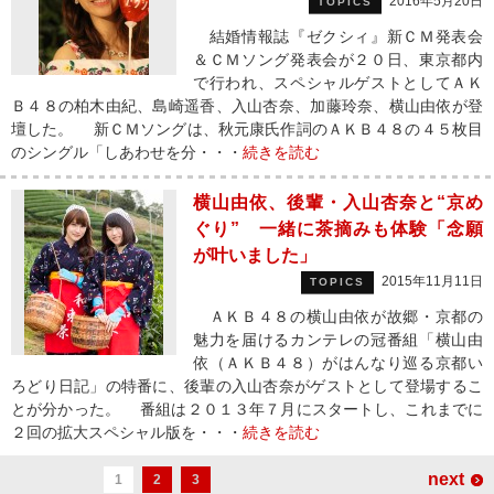
2016年5月20日
TOPICS
結婚情報誌『ゼクシィ』新ＣＭ発表会
＆ＣＭソング発表会が２０日、東京都内
で行われ、スペシャルゲストとしてＡＫ
Ｂ４８の柏木由紀、島崎遥香、入山杏奈、加藤玲奈、横山由依が登
壇した。 新ＣＭソングは、秋元康氏作詞のＡＫＢ４８の４５枚目
のシングル「しあわせを分・・・
続きを読む
横山由依、後輩・入山杏奈と“京め
ぐり” 一緒に茶摘みも体験「念願
が叶いました」
2015年11月11日
TOPICS
ＡＫＢ４８の横山由依が故郷・京都の
魅力を届けるカンテレの冠番組「横山由
依（ＡＫＢ４８）がはんなり巡る京都い
ろどり日記」の特番に、後輩の入山杏奈がゲストとして登場するこ
とが分かった。 番組は２０１３年７月にスタートし、これまでに
２回の拡大スペシャル版を・・・
続きを読む
next
1
2
3