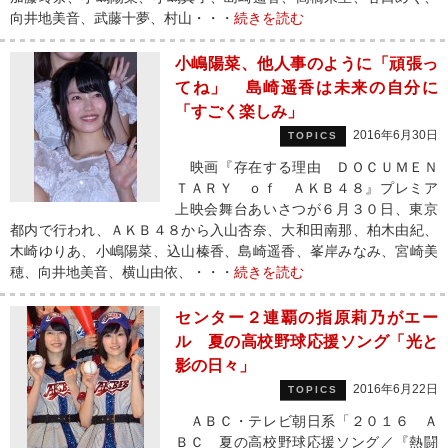
向井地美音、武藤十夢、村山・・・
続きを読む
小嶋陽菜、他人事のように「頑張っ
てね」 島崎遥香は未来の自分に
「すごく楽しみ」
2016年6月30日
TOPICS
映画『存在する理由 ＤＯＣＵＭＥＮ
ＴＡＲＹ ｏｆ ＡＫＢ４８』プレミア
上映会舞台あいさつが６月３０日、東京
都内で行われ、ＡＫＢ４８から入山杏奈、大和田南那、柏木由紀、
木崎ゆりあ、小嶋陽菜、込山榛香、島崎遥香、峯岸みなみ、宮崎美
穂、向井地美音、横山由依、・・・
続きを読む
センター２連覇の指原莉乃がエー
ル 夏の高校野球応援ソング「光と
影の日々」
2016年6月22日
TOPICS
ＡＢＣ・テレビ朝日系「２０１６ Ａ
ＢＣ 夏の高校野球応援ソング／『熱闘