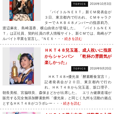
2016年10月3日
TOPICS
「バイトルＮＥＸＴ」新ＣＭ発表会が
３日、東京都内で行われ、ＣＭキャラク
ターでＡＫＢ４８メンバーの指原莉乃、
渡辺麻友、島崎遥香、横山由依が登場した。 「バイトルＮＥＸ
Ｔ」は正社員、契約社員の求人情報サイト。新ＣＭでは、島崎がア
ルバイト卒業を宣言し、“ＮＥＸ・・・
続きを読む
ＨＫＴ４８兒玉遥、成人祝いに指原
からシャンパン 「乾杯の雰囲気が
楽しかった」
2016年9月20日
TOPICS
ＨＫＴ４８×優光泉「酵素断食宣言！」
記者発表会が２０日、東京都内で行わ
れ、ＨＫＴ４８から兒玉遥、坂口理子、
朝長美桜、宮脇咲良、森保まどかが出席した。 エリカ健康道場が
販売する完全無添加酵素飲料「優光泉」と同じく九州を活動の拠点
とするＨＫＴ４８がコラボレー・・・
続きを読む