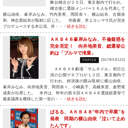
舞台稽古が２０日、東京都内で行われ、
稽古後に選抜メンバー１６人を代表して
横山由依、峯岸みなみ、竹内美宥、岡田奈々、横山結衣、古畑奈
和、神志那結衣が取材に応じた。 作曲家、井上ヨシマサ氏が完全
プロデュースする本公演。井・・・
続きを読む
ＡＫＢ４８峯岸みなみ、不倫疑惑を
完全否定！ 向井地美音、総選挙公
約は「ブルマで滝業」
2017年5月12日
TOPICS
ＡＫＢ４８劇場「サムネイル」初日公
演の公開ゲネプロが１２日、東京都内で
行われ、終演後の囲み取材に横山由依、
峯岸みなみ、向井地美音、岡田奈々、小嶋真子、高橋朱里、倉野尾
成美が出席した。 本作は、昨年の第８回ＡＫＢ４８選抜総選挙で
最多議席を獲得した第一党の・・・
続きを読む
ぱるる、ＡＫＢ４８“年内で卒業”を
発表 同期の横山由依「泣いて止め
たんです」