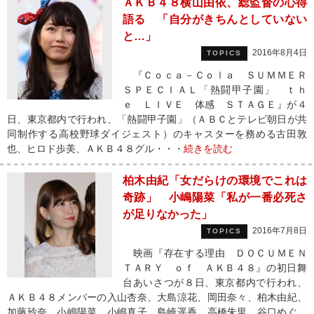
ＡＫＢ４８横山由依、総監督の心得
語る 「自分がきちんとしていない
と…」
2016年8月4日
TOPICS
『Ｃｏｃａ－Ｃｏｌａ ＳＵＭＭＥＲ
ＳＰＥＣＩＡＬ「熱闘甲子園」 ｔｈ
ｅ ＬＩＶＥ 体感 ＳＴＡＧＥ』が４
日、東京都内で行われ、「熱闘甲子園」（ＡＢＣとテレビ朝日が共
同制作する高校野球ダイジェスト）のキャスターを務める古田敦
也、ヒロド歩美、ＡＫＢ４８グル・・・
続きを読む
柏木由紀「女だらけの環境でこれは
奇跡」 小嶋陽菜「私が一番必死さ
が足りなかった」
2016年7月8日
TOPICS
映画『存在する理由 ＤＯＣＵＭＥＮ
ＴＡＲＹ ｏｆ ＡＫＢ４８』の初日舞
台あいさつが８日、東京都内で行われ、
ＡＫＢ４８メンバーの入山杏奈、大島涼花、岡田奈々、柏木由紀、
加藤玲奈、小嶋陽菜、小嶋真子、島崎遥香、高橋朱里、谷口めぐ、