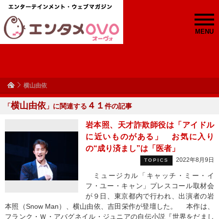
MENU
横山由依
横山由依
４１
「
」に関連する
件の記事
岩本照、天才詐欺師役は「アイドル
に近いものがある」 お気に入り
の“成り済まし”は「医者」
2022年8月9日
TOPICS
ミュージカル「キャッチ・ミー・イ
フ・ユー・キャン」プレスコール取材会
が９日、東京都内で行われ、出演者の岩
本照（Snow Man）、横山由依、吉田栄作が登壇した。 本作は、
フランク・Ｗ・アバグネイル・ジュニアの自伝小説『世界をだまし