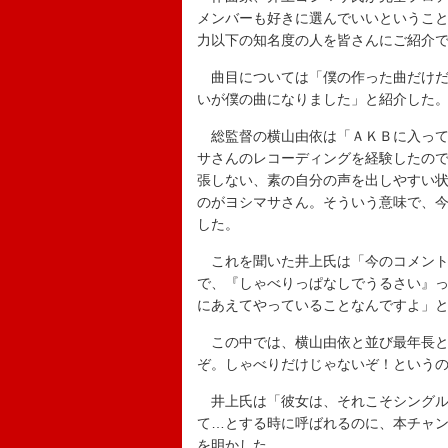
メンバーも好きに選んでいいというこ
力以下の知名度の人を皆さんにご紹介
曲目については「僕の作った曲だけだと
いが僕の曲になりました」と紹介した
総監督の横山由依は「ＡＫＢに入って
サさんのレコーディングを経験したの
張しない、素の自分の声を出しやすい
のがヨシマサさん。そういう意味で、
した。
これを聞いた井上氏は「今のコメント
で、『しゃべりっぱなしでうるさい』
にあえてやっていることなんですよ」
この中では、横山由依と並び最年長と
ぞ。しゃべりだけじゃないぞ！という
井上氏は「彼女は、それこそシングル
て…とする時に呼ばれるのに、本チャ
を明かした。