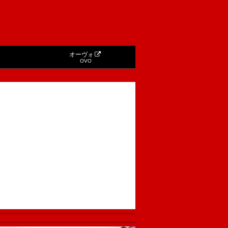
オーヴォ
OVO