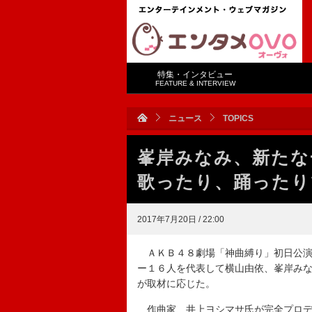
特集・インタビュー
FEATURE & INTERVIEW
ニュース
TOPICS
峯岸みなみ、新たな
歌ったり、踊ったり
2017年7月20日 / 22:00
ＡＫＢ４８劇場「神曲縛り」初日公演
ー１６人を代表して横山由依、峯岸み
が取材に応じた。
作曲家、井上ヨシマサ氏が完全プロデ