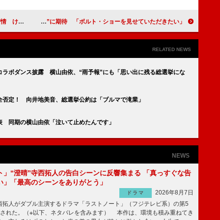
れはそれ」
織田裕二、ボルトの“ラストラン”に期待 「ボルト・ショーを見せていただきたい」
RELATED NEWS
コラボダンス披露 横山由依、“雨予報”にも「思い出に残る総選挙にな
全否定！ 向井地美音、総選挙公約は「ブルマで滝業」
表 同期の横山由依「泣いて止めたんです」
NEWS
ト」“澄晴”寺西拓人の告白シーンに反響集まる 「真っすぐな告
い」「最高のシーンをありがとう」
2026年8月7日
ドラマ
拓人がダブル主演するドラマ「ラストノート」（フジテレビ系）の第5
送された。（※以下、ネタバレを含みます） 本作は、環境も積み重ねてき