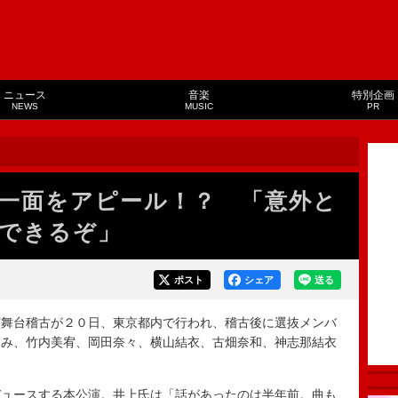
ニュース
音楽
特別企画
NEWS
MUSIC
PR
一面をアピール！？ 「意外と
できるぞ」
ポスト
シェア
送る
舞台稽古が２０日、東京都内で行われ、稽古後に選抜メンバ
なみ、竹内美宥、岡田奈々、横山結衣、古畑奈和、神志那結衣
ュースする本公演。井上氏は「話があったのは半年前。曲も