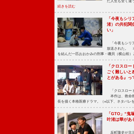
た人生も全く違
続きを読む
「今夜もシリ
渚）の共犯関
い」
「今夜もシリア
放送された。 
を結んだ一匹おおかみの刑事・磯貝（横山裕）
「クロスロー
ごく難しいと
とがある』っ
「クロスロード
本作は、救命救
長を描く本格医療ドラマ。（※以下、ネタバレ
「GTO」“
叶渚は華があ
反町隆史が主演