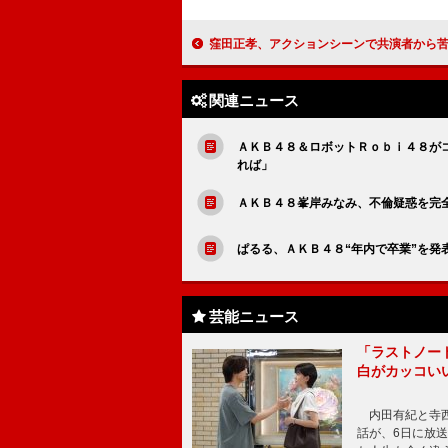
窪田正孝、アクションシーンで共演者から苦情 けがをしても「そ
関連ニュース
ＡＫＢ４８＆ロボットＲｏｂｉ４８が
れば」
ＡＫＢ４８峯岸みなみ、不倫疑惑を完
ぱるる、ＡＫＢ４８“年内で卒業”を発
芸能ニュース
「ラストノー
白がカッコい
内田有紀と寺西
話が、6日に放