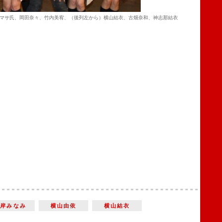
マサ氏、岡田奈々、竹内美宥、（後列左から）横山結衣、古畑奈和、神志那結衣
峯岸みなみ
横山由依
横山結衣