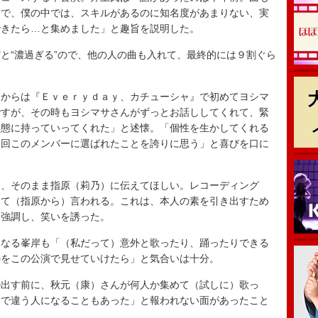
とで、僕の中では、スキルがあるのに知名度があまりない、実
できたら…と集めました」と趣旨を説明した。
“濃過ぎる”ので、他の人の曲も入れて、最終的には９割ぐら
。
からは『Ｅｖｅｒｙｄａｙ、カチューシャ』で初めてヨシマ
ですが、その時もヨシマサさんがずっとお話ししてくれて、緊
状態に持っていってくれた」と述懐。「個性を生かしてくれる
今回このメンバーに選ばれたことを誇りに思う」と喜びを口に
、そのまま指原（莉乃）に伝えてほしい。レコーディング
って（指原から）言われる。これは、本人の素を引き出すため
と強調し、笑いを誘った。
なる峯岸も「（私だって）意外と歌ったり、踊ったりできる
のをこの公演で見せていけたら」と気合いは十分。
出す前に、秋元（康）さんが何人か集めて（試しに）歌っ
ンで違う人になることもあった」と報われない面があったこと