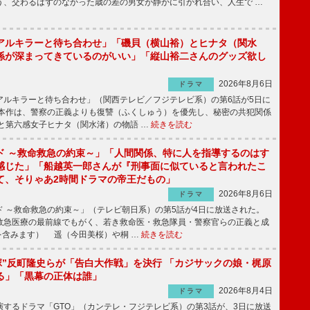
う、交わるはずのなかった歳の差の男女が静かに引かれ合い、人生で …
アルキラーと待ち合わせ」「磯貝（横山裕）とヒナタ（関水
係が深まってきているのがいい」「縦山裕二さんのグッズ欲し
2026年8月6日
ドラマ
ルキラーと待ち合わせ」（関西テレビ／フジテレビ系）の第6話が5日に
本作は、警察の正義よりも復讐（ふくしゅう）を優先し、秘密の共犯関係
と第六感女子ヒナタ（関水渚）の物語 …
続きを読む
ド ～救命救急の約束～」「人間関係、特に人を指導するのはす
感じた」「船越英一郎さんが『刑事面に似ていると言われたこ
て、そりゃあ2時間ドラマの帝王だもの」
2026年8月6日
ドラマ
 ～救命救急の約束～」（テレビ朝日系）の第5話が4日に放送された。
急医療の最前線でもがく、若き救命医・救急隊員・警察官らの正義と成
を含みます） 遥（今田美桜）や桐 …
続きを読む
鬼塚”反町隆史らが「告白大作戦」を決行 「カジサックの娘・梶原
る」「黒幕の正体は誰」
2026年8月4日
ドラマ
するドラマ「GTO」（カンテレ・フジテレビ系）の第3話が、3日に放送