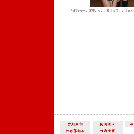
（前列左から）峯岸みなみ、横山由依、井上ヨシ
古畑奈和
岡田奈々
神志那結衣
竹内美宥