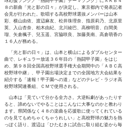
球応援ソング／『熱闘甲子園』テーマソング」にＡＫＢ４
８の新曲「光と影の日々」が決定し、東京都内で発表記者
会見が行われた。歌唱する高校野球選抜メンバーは山本
彩、横山由依、渡辺麻友、松井珠理奈、指原莉乃、北原里
英、入山杏奈、柏木由紀、北川綾巴、高柳明音、白間美
瑠、矢倉楓子、兒玉遥、宮脇咲良、加藤美南、高倉萌香の
１６人が務める。
「光と影の日々」は、山本と横山によるダブルセンター
曲で、レギュラー放送３６年目の「熱闘甲子園」をはじ
め、第９８回全国高校野球選手権大会期間中の「ＡＢＣ高
校野球中継」、甲子園出場決定までの全国地方大会結果を
紹介する「速報！甲子園への道」などのテレビ・ラジオ高
校野球関連番組、ＣＭで使用される。
山本は「見ていて分かる全力さ。大逆転劇があったりす
ると、諦めないでやることはこんなに大事なのかと教わり
ます。県関係なく４８の楽曲を応援歌に使ってくれている
のを見てもめちゃくちゃうれしい」と高校野球の魅力を熱
っぽく語り、渡辺は「ひたむきに試合に取り組む姿から毎