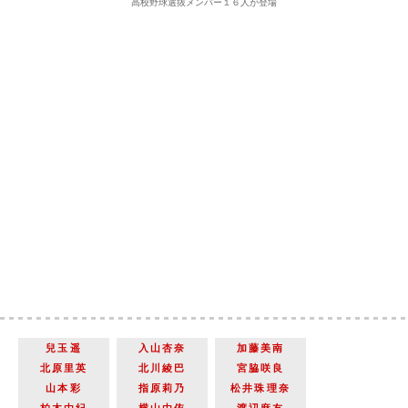
高校野球選抜メンバー１６人が登場
兒玉遥
入山杏奈
加藤美南
北原里英
北川綾巴
宮脇咲良
山本彩
指原莉乃
松井珠理奈
柏木由紀
横山由依
渡辺麻友