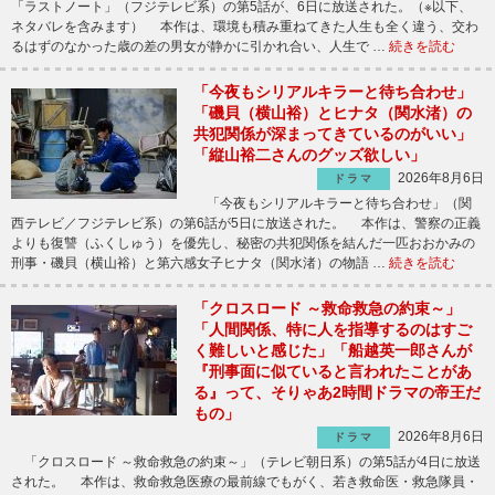
「ラストノート」（フジテレビ系）の第5話が、6日に放送された。（※以下、
ネタバレを含みます） 本作は、環境も積み重ねてきた人生も全く違う、交わ
るはずのなかった歳の差の男女が静かに引かれ合い、人生で …
続きを読む
「今夜もシリアルキラーと待ち合わせ」
「磯貝（横山裕）とヒナタ（関水渚）の
共犯関係が深まってきているのがいい」
「縦山裕二さんのグッズ欲しい」
2026年8月6日
ドラマ
「今夜もシリアルキラーと待ち合わせ」（関
西テレビ／フジテレビ系）の第6話が5日に放送された。 本作は、警察の正義
よりも復讐（ふくしゅう）を優先し、秘密の共犯関係を結んだ一匹おおかみの
刑事・磯貝（横山裕）と第六感女子ヒナタ（関水渚）の物語 …
続きを読む
「クロスロード ～救命救急の約束～」
「人間関係、特に人を指導するのはすご
く難しいと感じた」「船越英一郎さんが
『刑事面に似ていると言われたことがあ
る』って、そりゃあ2時間ドラマの帝王だ
もの」
2026年8月6日
ドラマ
「クロスロード ～救命救急の約束～」（テレビ朝日系）の第5話が4日に放送
された。 本作は、救命救急医療の最前線でもがく、若き救命医・救急隊員・