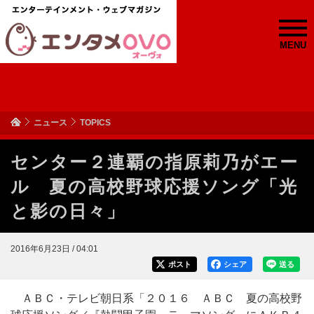
MENU
ニュース
TOPICS
センター２連覇の指原莉乃がエー
ル 夏の高校野球応援ソング「光
と影の日々」
2016年6月23日 / 04:01
ポスト
シェア
送る
ＡＢＣ・テレビ朝日系「２０１６ ＡＢＣ 夏の高校野