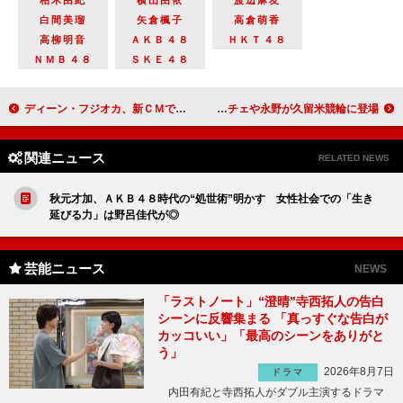
白間美瑠
矢倉楓子
高倉萌香
高柳明音
ＡＫＢ４８
ＨＫＴ４８
ＮＭＢ４８
ＳＫＥ４８
ディーン・フジオカ、新ＣＭでスマートに変身 ２０テイクの撮影も！
ニッチェや永野が久留米競輪に登場
関連ニュース
RELATED NEWS
秋元才加、ＡＫＢ４８時代の“処世術”明かす 女性社会での「生き
延びる力」は野呂佳代が◎
芸能ニュース
NEWS
「ラストノート」“澄晴”寺西拓人の告白
シーンに反響集まる 「真っすぐな告白が
カッコいい」「最高のシーンをありがと
う」
2026年8月7日
ドラマ
内田有紀と寺西拓人がダブル主演するドラマ