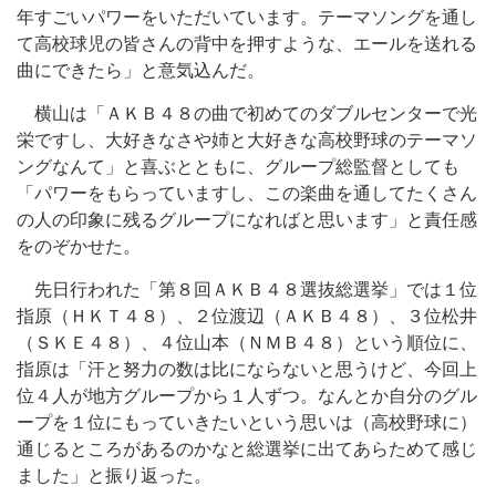
年すごいパワーをいただいています。テーマソングを通し
て高校球児の皆さんの背中を押すような、エールを送れる
曲にできたら」と意気込んだ。
横山は「ＡＫＢ４８の曲で初めてのダブルセンターで光
栄ですし、大好きなさや姉と大好きな高校野球のテーマソ
ングなんて」と喜ぶとともに、グループ総監督としても
「パワーをもらっていますし、この楽曲を通してたくさん
の人の印象に残るグループになればと思います」と責任感
をのぞかせた。
先日行われた「第８回ＡＫＢ４８選抜総選挙」では１位
指原（ＨＫＴ４８）、２位渡辺（ＡＫＢ４８）、３位松井
（ＳＫＥ４８）、４位山本（ＮＭＢ４８）という順位に、
指原は「汗と努力の数は比にならないと思うけど、今回上
位４人が地方グループから１人ずつ。なんとか自分のグル
ープを１位にもっていきたいという思いは（高校野球に）
通じるところがあるのかなと総選挙に出てあらためて感じ
ました」と振り返った。