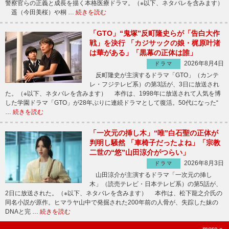
警察官らの正義と成長を描く本格医療ドラマ。（※以下、ネタバレを含みます）
遥（今田美桜）や桐 …
続きを読む
「GTO」“鬼塚”反町隆史らが「告白大作
戦」を決行 「カジサックの娘・梶原叶渚
は華がある」「黒幕の正体は誰」
2026年8月4日
ドラマ
反町隆史が主演するドラマ「GTO」（カンテ
レ・フジテレビ系）の第3話が、3日に放送され
た。（※以下、ネタバレを含みます） 本作は、1998年に放送されて人気を博
した学園ドラマ「GTO」が28年ぶりに連続ドラマとして復活。50代になった“
…
続きを読む
「一次元の挿し木」“唯”白石聖の正体が
判明し騒然 「車椅子だったよね」「宗教
二世の“悠”山田涼介がつらい」
2026年8月3日
ドラマ
山田涼介が主演するドラマ「一次元の挿し
木」（読売テレビ・日本テレビ系）の第5話が、
2日に放送された。（※以下、ネタバレを含みます） 本作は、松下龍之介氏の
同名小説が原作。ヒマラヤ山中で発掘された200年前の人骨が、失踪した妹の
DNAと完 …
続きを読む
more »