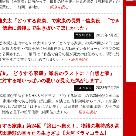
川家康（松本潤）に向かって、最期の時を迎えた妻の瀬名（有村架純）が
言葉だ。 前回、各地の・・・
続きを読む
佳央太「どうする家康」で家康の長男・信康役 「でき
、信康に最後まで生き抜いてほしかった」
2023年7月2日
TOPICS
本潤が主演するNHK大河ドラマ「どうする家康」の第25回が２日に放
、家康の長男・信康を演じた細田佳央太の動画インタビューがドラマ公式
で公開された。 細田は「作品で自分の役が死ぬのは初めてで、“死”に対
え方をすごく重く受け止めてしまい、・・・
続きを読む
架純「どうする家康」瀬名のラストに「自然と涙」
に対する精いっぱいの思いが見えた気がします」
2023年7月2日
TOPICS
本潤が主演するNHK大河ドラマ「どうする家康」の第25回が２日に放
、家康の妻である瀬名（築山殿）を演じた有村架純からコメントが届い
第25回の副題は「はるかに遠い夢」。武田勝頼（眞栄田郷敦）の手で暴
、瀬名と息子の松平信康（細田佳央太）の・・・
続きを読む
うする家康」第24回「築山へ集え！」物語の期待感を高
武田勝頼の堂々たる生きざま【大河ドラマコラム】