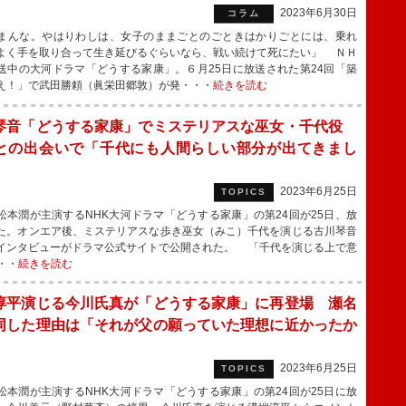
2023年6月30日
コラム
んな。やはりわしは、女子のままごとのごときはかりごとには、乗れ
よく手を取り合って生き延びるぐらいなら、戦い続けて死にたい」 ＮＨ
送中の大河ドラマ「どうする家康」。６月25日に放送された第24回「築
え！」で武田勝頼（眞栄田郷敦）が発・・・
続きを読む
琴音「どうする家康」でミステリアスな巫女・千代役
との出会いで「千代にも人間らしい部分が出てきまし
2023年6月25日
TOPICS
本潤が主演するNHK大河ドラマ「どうする家康」の第24回が25日、放
た。オンエア後、ミステリアスな歩き巫女（みこ）千代を演じる古川琴音
インタビューがドラマ公式サイトで公開された。 「千代を演じる上で意
・・
続きを読む
淳平演じる今川氏真が「どうする家康」に再登場 瀬名
同した理由は「それが父の願っていた理想に近かったか
2023年6月25日
TOPICS
本潤が主演するNHK大河ドラマ「どうする家康」の第24回が25日に放