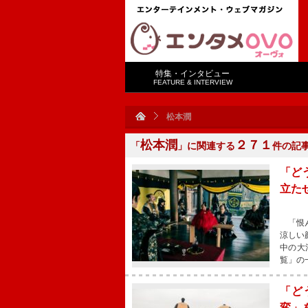
特集・インタビュー
FEATURE & INTERVIEW
松本潤
松本潤
２７１
「
」に関連する
件の記
「ど
立た
「恨ん
涼しい
中の大
覧」の
「ど
変」