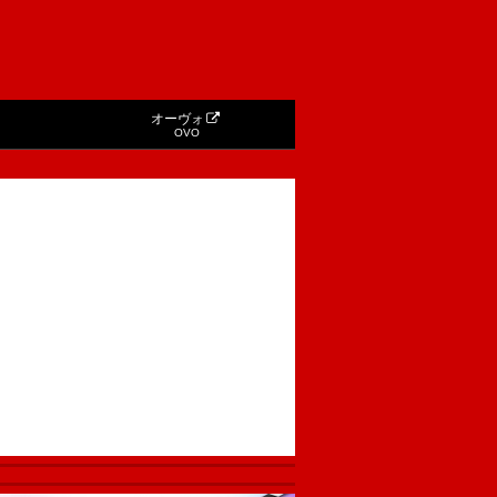
オーヴォ
OVO