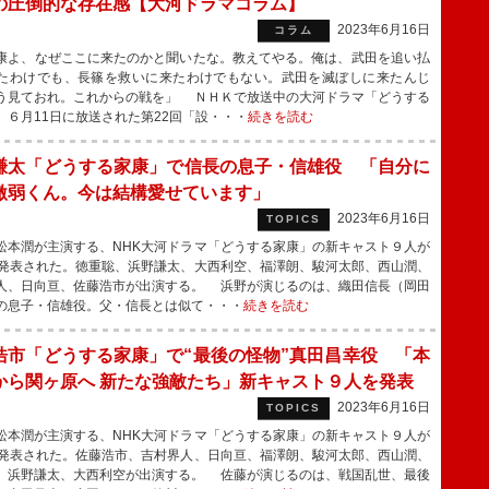
の圧倒的な存在感【大河ドラマコラム】
2023年6月16日
コラム
よ、なぜここに来たのかと聞いたな。教えてやる。俺は、武田を追い払
たわけでも、長篠を救いに来たわけでもない。武田を滅ぼしに来たんじ
う見ておれ。これからの戦を」 ＮＨＫで放送中の大河ドラマ「どうする
。６月11日に放送された第22回「設・・・
続きを読む
謙太「どうする家康」で信長の息子・信雄役 「自分に
激弱くん。今は結構愛せています」
2023年6月16日
TOPICS
本潤が主演する、NHK大河ドラマ「どうする家康」の新キャスト９人が
、発表された。徳重聡、浜野謙太、大西利空、福澤朗、駿河太郎、西山潤、
人、日向亘、佐藤浩市が出演する。 浜野が演じるのは、織田信長（岡田
の息子・信雄役。父・信長とは似て・・・
続きを読む
浩市「どうする家康」で“最後の怪物”真田昌幸役 「本
から関ヶ原へ 新たな強敵たち」新キャスト９人を発表
2023年6月16日
TOPICS
本潤が主演する、NHK大河ドラマ「どうする家康」の新キャスト９人が
、発表された。佐藤浩市、吉村界人、日向亘、福澤朗、駿河太郎、西山潤、
、浜野謙太、大西利空が出演する。 佐藤が演じるのは、戦国乱世、最後