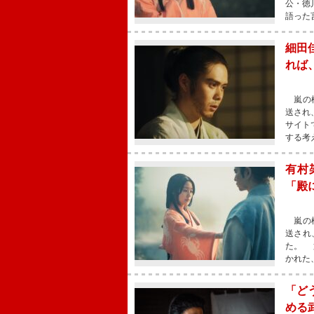
公・徳
語った
細田
れば
嵐の松
送され
サイト
する考
有村
「殿
嵐の松
送され
た。 
かれた
「ど
める