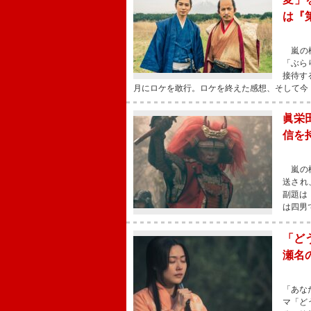
は『
嵐の松
「ぶら
接待す
月にロケを敢行。ロケを終えた感想、そして今
眞栄
信を
嵐の松
送され
副題は
は四男
「ど
瀬名
「あな
マ「ど