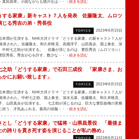
・真田昌幸。小国ながらも徳川をは・・・
続きを読む
うする家康」新キャスト７人を発表 佐藤隆太、ムロツ
演じる秀吉の弟・秀長役
2023年6月15日
TOPICS
本潤が主演する、NHK大河ドラマ「どうする家康」の新キャスト７人が
、発表された。佐藤隆太、和久井映見、高畑淳子、山田真歩、淵上泰史、深
、中村七之助が出演する。 佐藤が演じるのは、豊臣秀吉（ムロツヨシ）
豊臣秀長。秀吉が心を許す、数少な・・・
続きを読む
七之助「どうする家康」で石田三成役 「家康さま、お
らかにお願い致します」
2023年6月15日
TOPICS
本潤が主演する、NHK大河ドラマ「どうする家康」の新キャスト７人が
、発表された。中村七之助、淵上泰史、深水元基、佐藤隆太、和久井映見、
子、山田真歩が出演する。 七之助が演じるのは、巨大な豊臣政権の実務
に担う、才気あふれる、最高の頭脳・・・
続きを読む
さとし「どうする家康」で猛将・山県昌景役 「最後ま
士の誇りを貫き死す姿を演じることが私の務め」
2023年6月11日
TOPICS