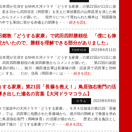
本潤が主演するNHK大河ドラマ「どうする家康」の第22回が11日に放
、若き日から武田信玄（阿部寛）を支えた筆頭重臣の山県昌景を演じた橋
しからコメントが届いた。 役作りについて尋ねられた橋本は「戦国最強
の中でも筆頭に挙がる赤備えの部隊を・・・
続きを読む
田郷敦「どうする家康」で武田四郎勝頼役 「僕にも偉
父がいたので、勝頼を理解できる部分がありました」
2023年6月11日
TOPICS
本潤が主演するNHK大河ドラマ「どうする家康」の第22回が11日に放
、武田四郎勝頼役の眞栄田郷敦からコメントが届いた。 第22回の副題
楽原の戦い」。徳川・織田連合軍は長篠城の西・設楽原で武田軍と対峙
じ）する。 だが、信長（岡田准一）は・・・
続きを読む
うする家康」第21回「長篠を救え！」鳥居強右衛門の活
導き出した瀬名の言葉【大河ドラマコラム】
2023年6月9日
コラム
で放送中の大河ドラマ「どうする家康」。６月４日放送の第21回「長篠
！」では、武田軍に包囲された長篠城から、徳川領の岡崎まで救援を求め
た鳥居強右衛門（岡崎体育）の活躍が描かれた。 歴史に残る逸話とし
組終了後の「どうする家康ツアーズ・・・
続きを読む