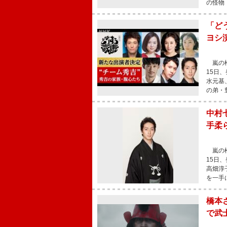
の怪物
「ど
ヨシ
嵐の松
15日
水元基
の弟・
中村
手柔
嵐の松
15日
高畑淳
を一手
橋本
で武