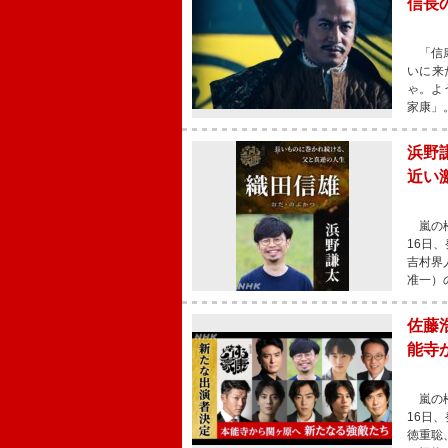
信長
「信康
いに来
ゃ。よ
家康」
浜野
近い
嵐の松
16日
吉村界
准一）
佐藤
能寺
嵐の松
16日
徳重聡