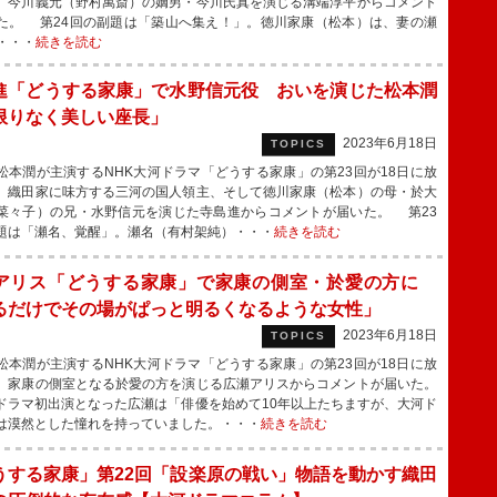
、今川義元（野村萬斎）の嫡男・今川氏真を演じる溝端淳平からコメント
た。 第24回の副題は「築山へ集え！」。徳川家康（松本）は、妻の瀬
・・・
続きを読む
進「どうする家康」で水野信元役 おいを演じた松本潤
限りなく美しい座長」
2023年6月18日
TOPICS
本潤が主演するNHK大河ドラマ「どうする家康」の第23回が18日に放
、織田家に味方する三河の国人領主、そして徳川家康（松本）の母・於大
菜々子）の兄・水野信元を演じた寺島進からコメントが届いた。 第23
題は「瀬名、覚醒」。瀬名（有村架純）・・・
続きを読む
アリス「どうする家康」で家康の側室・於愛の方に
るだけでその場がぱっと明るくなるような女性」
2023年6月18日
TOPICS
本潤が主演するNHK大河ドラマ「どうする家康」の第23回が18日に放
、家康の側室となる於愛の方を演じる広瀬アリスからコメントが届いた。
ラマ初出演となった広瀬は「俳優を始めて10年以上たちますが、大河ド
は漠然とした憧れを持っていました。・・・
続きを読む
うする家康」第22回「設楽原の戦い」物語を動かす織田