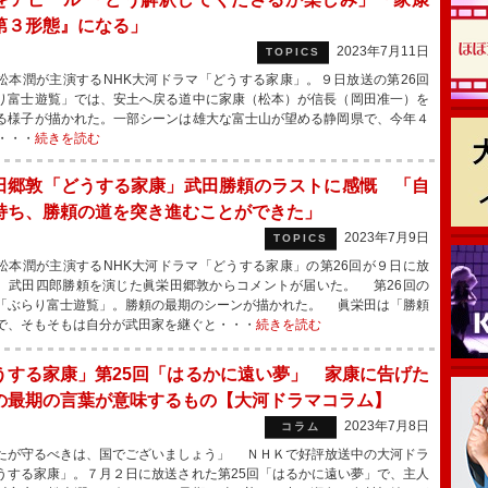
第３形態』になる」
2023年7月11日
TOPICS
本潤が主演するNHK大河ドラマ「どうする家康」。９日放送の第26回
り富士遊覧」では、安土へ戻る道中に家康（松本）が信長（岡田准一）を
る様子が描かれた。一部シーンは雄大な富士山が望める静岡県で、今年４
・・・
続きを読む
田郷敦「どうする家康」武田勝頼のラストに感慨 「自
持ち、勝頼の道を突き進むことができた」
2023年7月9日
TOPICS
本潤が主演するNHK大河ドラマ「どうする家康」の第26回が９日に放
、武田四郎勝頼を演じた眞栄田郷敦からコメントが届いた。 第26回の
「ぶらり富士遊覧」。勝頼の最期のシーンが描かれた。 眞栄田は「勝頼
で、そもそもは自分が武田家を継ぐと・・・
続きを読む
うする家康」第25回「はるかに遠い夢」 家康に告げた
の最期の言葉が意味するもの【大河ドラマコラム】
2023年7月8日
コラム
たが守るべきは、国でございましょう」 ＮＨＫで好評放送中の大河ドラ
うする家康」。７月２日に放送された第25回「はるかに遠い夢」で、主人