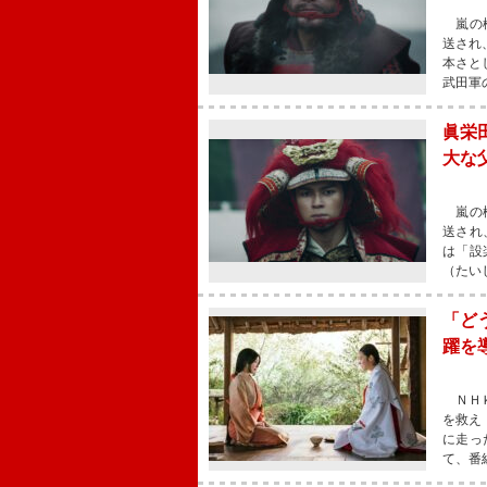
嵐の松
送され
本さと
武田軍
眞栄
大な
嵐の松
送され
は「設
（たい
「ど
躍を
ＮＨＫ
を救え
に走っ
て、番