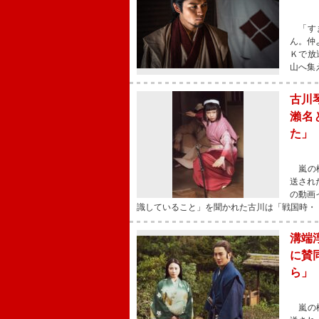
「すま
ん。仲
Ｋで放
山へ集
古川
瀨名
た」
嵐の松
送され
の動画
識していること」を聞かれた古川は「戦国時・
溝端
に賛
ら」
嵐の松