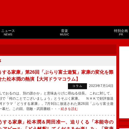
ニュース
音楽
特別企画
NEWS
MUSIC
PR
事
うする家康」第26回「ぶらり富士遊覧」家康の変化を際
せた松本潤の熱演【大河ドラマコラム】
2023年7月14日
コラム
でおるのは、別の誰かか」と意味ありげに尋ねる信長。 これに対して、
顔で「何のことでございましょう」とうそぶく家康。 ＮＨＫで好評放送
河ドラマ「どうする家康」。7月9日に放送された第26回「ぶらり富士遊
一幕だ。この回、宿敵・武田勝頼・・・
続きを読む
うする家康」松本潤＆岡田准一、迫りくる「本能寺の
をアピール 「どう解釈してくださるか楽しみ」「家康