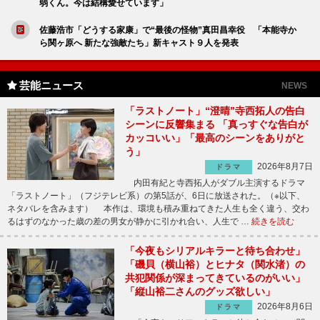
弱くん。今は結構愛せています」
佐藤浩市「どうする家康」で“最後の怪物”真田昌幸役 「本能寺か
ら関ヶ原へ 新たな強敵たち」新キャスト９人を発表
芸能ニュース
NEWS
「ラストノート」“澄晴”寺西拓人の告白
シーンに反響集まる 「真っすぐな告白が
カッコいい」「最高のシーンをありがと
う」
2026年8月7日
ドラマ
内田有紀と寺西拓人がダブル主演するドラマ
「ラストノート」（フジテレビ系）の第5話が、6日に放送された。（※以下、
ネタバレを含みます） 本作は、環境も積み重ねてきた人生も全く違う、交わ
るはずのなかった歳の差の男女が静かに引かれ合い、人生で …
続きを読む
「今夜もシリアルキラーと待ち合わせ」
「磯貝（横山裕）とヒナタ（関水渚）の
共犯関係が深まってきているのがいい」
「縦山裕二さんのグッズ欲しい」
2026年8月6日
ドラマ