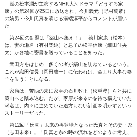
嵐の松本潤が主演するNHK大河ドラマ「どうする家
康」の第24回が25日に放送され、今川義元（野村萬斎）
の嫡男・今川氏真を演じる溝端淳平からコメントが届い
た。
第24回の副題は「築山へ集え！」。徳川家康（松本）
は、妻の瀬名（有村架純）と息子の松平信康（細田佳央
太）が各地に密書を送っていることを知った。
武田方をはじめ、多くの者が築山を訪ねているという。
これが織田信長（岡田准一）に伝われば、命より大事な妻
子を失うことになる。
家康は、苦悩の末に家臣の石川数正（松重豊）らと共に
築山へと踏み込む。だが、家康が来るのを待ち構えていた
瀬名は、内々に進めていた途方もない計画を明かすという
ストーリーだった。
第12回「氏真」以来の再登場となった氏真とその妻・糸
（志田未来）。「氏真と糸の時の流れをどのように考え、