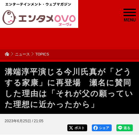
MENU
ニュース
TOPICS
溝端淳平演じる今川氏真が「どう
する家康」に再登場 瀬名に賛同
した理由は「それが父の願ってい
た理想に近かったから」
2023年6月25日 / 21:05
ポスト
シェア
送る