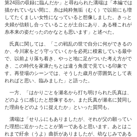
第24回の収録に臨んだか」と尋ねられた溝端は「本編では
描かれていない間に、糸は純粋無垢（むく）で以前にも増
してたくましい女性になっていると想像しました。きっと
夫婦が信頼し合っていることが土台にあり、ある種これが
糸本来の姿だったのかなとも思います」と述べた。
氏真に関しては、「この戦乱の世で自分に何ができるの
か、今川家をどう守っていくかを必死に模索している最中
で、以前より落ち着き、やっと地に足がついた考え方がで
き、この時代を家康たちとは違う角度で見ている印象で
す。再登場のシーンでは、そうした歳月が雰囲気として表
れればと思い、臨みました」と語った。
一方、「はかりごとを瀬名から打ち明けられた氏真は、
どのように感じたと想像するか。また氏真が瀬名に賛同し
た理由をどのように捉えたか」といった質問も。
溝端は「せりふにもありましたが、それが父の願ってい
た理想に近かったことが第一であると思います。あとはこ
れまで紆余（うよ）曲折がありましたが、幼なじみである