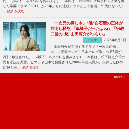
た。（※以下、ネタバレを含みます） 本作は、1998年に放送されて人気を博
した学園ドラマ「GTO」が28年ぶりに連続ドラマとして復活。50代になった“
…
続きを読む
「一次元の挿し木」“唯”白石聖の正体が
判明し騒然 「車椅子だったよね」「宗教
二世の“悠”山田涼介がつらい」
2026年8月3日
ドラマ
山田涼介が主演するドラマ「一次元の挿し
木」（読売テレビ・日本テレビ系）の第5話が、
2日に放送された。（※以下、ネタバレを含みます） 本作は、松下龍之介氏の
同名小説が原作。ヒマラヤ山中で発掘された200年前の人骨が、失踪した妹の
DNAと完 …
続きを読む
more »