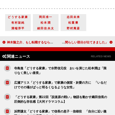
どうする家康
岡田准一
志田未来
有村架純
松本潤
松重豊
溝端淳平
細田佳央太
野村萬斎
神木隆之介、もし転職するなら「車掌さん」 松山ケンイチ「神木くんを撮る専門の撮り鉄」
古川琴音「どうする家康」でミステリアスな巫女・千代役 瀨名との出会いで「千代にも人間らしい部分が出てきました」
関連ニュース
RELATED NEWS
寺島進「どうする家康」で水野信元役 おいを演じた松本潤は「限
りなく美しい座長」
広瀬アリス「どうする家康」で家康の側室・於愛の方に 「いるだ
けでその場がぱっと明るくなるような女性」
「どうする家康」第22回「設楽原の戦い」物語を動かす織田信長の
圧倒的な存在感【大河ドラマコラム】
浜野謙太「どうする家康」で信長の息子・信雄役 「自分に近い激