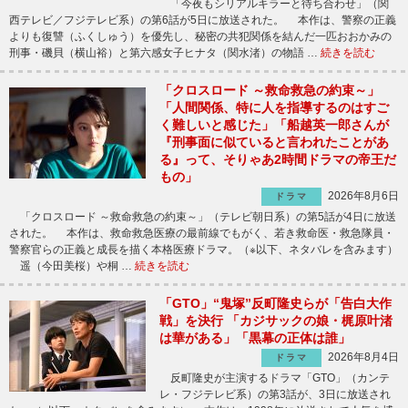
「今夜もシリアルキラーと待ち合わせ」（関
西テレビ／フジテレビ系）の第6話が5日に放送された。 本作は、警察の正義
よりも復讐（ふくしゅう）を優先し、秘密の共犯関係を結んだ一匹おおかみの
刑事・磯貝（横山裕）と第六感女子ヒナタ（関水渚）の物語 …
続きを読む
「クロスロード ～救命救急の約束～」
「人間関係、特に人を指導するのはすご
く難しいと感じた」「船越英一郎さんが
『刑事面に似ていると言われたことがあ
る』って、そりゃあ2時間ドラマの帝王だ
もの」
2026年8月6日
ドラマ
「クロスロード ～救命救急の約束～」（テレビ朝日系）の第5話が4日に放送
された。 本作は、救命救急医療の最前線でもがく、若き救命医・救急隊員・
警察官らの正義と成長を描く本格医療ドラマ。（※以下、ネタバレを含みます）
遥（今田美桜）や桐 …
続きを読む
「GTO」“鬼塚”反町隆史らが「告白大作
戦」を決行 「カジサックの娘・梶原叶渚
は華がある」「黒幕の正体は誰」
2026年8月4日
ドラマ
反町隆史が主演するドラマ「GTO」（カンテ
レ・フジテレビ系）の第3話が、3日に放送され