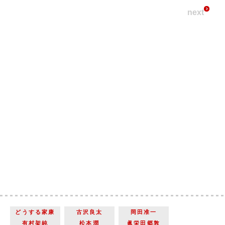
next
どうする家康
古沢良太
岡田准一
有村架純
松本潤
眞栄田郷敦