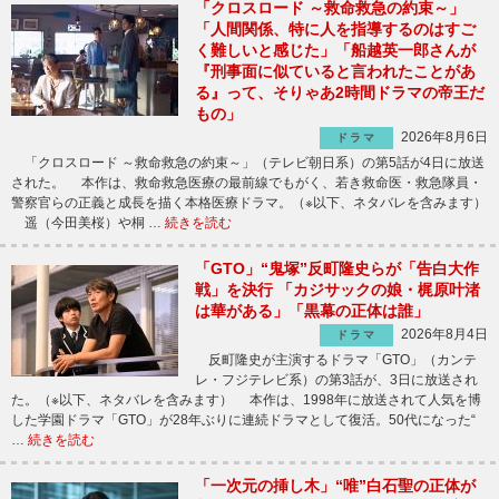
「クロスロード ～救命救急の約束～」
「人間関係、特に人を指導するのはすご
く難しいと感じた」「船越英一郎さんが
『刑事面に似ていると言われたことがあ
る』って、そりゃあ2時間ドラマの帝王だ
もの」
2026年8月6日
ドラマ
「クロスロード ～救命救急の約束～」（テレビ朝日系）の第5話が4日に放送
された。 本作は、救命救急医療の最前線でもがく、若き救命医・救急隊員・
警察官らの正義と成長を描く本格医療ドラマ。（※以下、ネタバレを含みます）
遥（今田美桜）や桐 …
続きを読む
「GTO」“鬼塚”反町隆史らが「告白大作
戦」を決行 「カジサックの娘・梶原叶渚
は華がある」「黒幕の正体は誰」
2026年8月4日
ドラマ
反町隆史が主演するドラマ「GTO」（カンテ
レ・フジテレビ系）の第3話が、3日に放送され
た。（※以下、ネタバレを含みます） 本作は、1998年に放送されて人気を博
した学園ドラマ「GTO」が28年ぶりに連続ドラマとして復活。50代になった“
…
続きを読む
「一次元の挿し木」“唯”白石聖の正体が