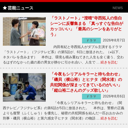
芸能ニュース
NEWS
「ラストノート」“澄晴”寺西拓人の告白
シーンに反響集まる 「真っすぐな告白が
カッコいい」「最高のシーンをありがと
う」
2026年8月7日
ドラマ
内田有紀と寺西拓人がダブル主演するドラマ
「ラストノート」（フジテレビ系）の第5話が、6日に放送された。（※以下、
ネタバレを含みます） 本作は、環境も積み重ねてきた人生も全く違う、交わ
るはずのなかった歳の差の男女が静かに引かれ合い、人生で …
続きを読む
「今夜もシリアルキラーと待ち合わせ」
「磯貝（横山裕）とヒナタ（関水渚）の
共犯関係が深まってきているのがいい」
「縦山裕二さんのグッズ欲しい」
2026年8月6日
ドラマ
「今夜もシリアルキラーと待ち合わせ」（関
西テレビ／フジテレビ系）の第6話が5日に放送された。 本作は、警察の正義
よりも復讐（ふくしゅう）を優先し、秘密の共犯関係を結んだ一匹おおかみの
刑事・磯貝（横山裕）と第六感女子ヒナタ（関水渚）の物語 …
続きを読む