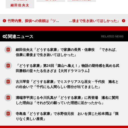
細田佳央太
竹野内豊、探偵への依頼は「ツチノコを探して」 「もし存在するなら、一度でいいから見てみたい」
細田佳央太「どうする家康」で家康の長男・信康役 「できれば、信康に最後まで生き抜いてほしかった」
関連ニュース
RELATED NEWS
細田佳央太「どうする家康」で家康の長男・信康役 「できれば、
信康に最後まで生き抜いてほしかった」
「どうする家康」第24回「築山へ集え！」物語の期待感を高める武
田勝頼の堂々たる生きざま【大河ドラマコラム】
古川琴音「どうする家康」でミステリアスな巫女・千代役 瀨名と
の出会いで「千代にも人間らしい部分が出てきました」
溝端淳平演じる今川氏真が「どうする家康」に再登場 瀬名に賛同
した理由は「それが父の願っていた理想に近かったから」
寺島進「どうする家康」で水野信元役 おいを演じた松本潤は「限
りなく美しい座長」