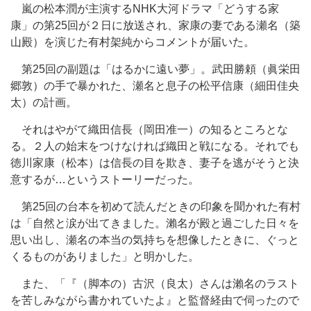
嵐の松本潤が主演するNHK大河ドラマ「どうする家
康」の第25回が２日に放送され、家康の妻である瀬名（築
山殿）を演じた有村架純からコメントが届いた。
第25回の副題は「はるかに遠い夢」。武田勝頼（眞栄田
郷敦）の手で暴かれた、瀬名と息子の松平信康（細田佳央
太）の計画。
それはやがて織田信長（岡田准一）の知るところとな
る。２人の始末をつけなければ織田と戦になる。それでも
徳川家康（松本）は信長の目を欺き、妻子を逃がそうと決
意するが…というストーリーだった。
第25回の台本を初めて読んだときの印象を聞かれた有村
は「自然と涙が出てきました。瀨名が殿と過ごした日々を
思い出し、瀬名の本当の気持ちを想像したときに、ぐっと
くるものがありました」と明かした。
また、「『（脚本の）古沢（良太）さんは瀨名のラスト
を苦しみながら書かれていたよ』と監督経由で伺ったので