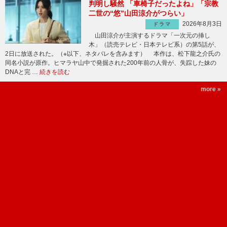
判明し騒然 「車椅子だったよね」「宗教
二世の“悠”山田涼介がつらい」
2026年8月3日
ドラマ
山田涼介が主演するドラマ「一次元の挿し
木」（読売テレビ・日本テレビ系）の第5話が、
2日に放送された。（※以下、ネタバレを含みます） 本作は、松下龍之介氏の
同名小説が原作。ヒマラヤ山中で発掘された200年前の人骨が、失踪した妹の
DNAと完 …
続きを読む
more »