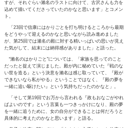
すが、それぐらい瀨名のラストに向けて、古沢さんも力を
込めて描いてくださっていたのかなと思います」とコメン
ト。
「23回で信康にはかりごとを打ち明けるところから最期
をどうやって迎えるのかなと思いながら読み進めました
が、第25回では瀬名の殿に対する精いっぱいの思いが見え
た気がして、結末には納得感がありました」と語った。
“瀨名のはかりごと”については、「家族を思ってのこと
だったと捉えて演じました。殿が内に秘めていた『戦のな
い世を造る』という決意を瀨名は感じ取っていて、『殿が
できないなら私がやる』ということではなく、『殿の夢を
一緒に追い駆けたい』という気持ちだったのかなと」。
「そして第19回でお万から言われる『政もおなごがやれ
ばよいのです』という言葉も一つきっかけになり、殿の夢
を一緒に追うために、女の自分ができることは何だろうと
具体的に考えたのかなと思います」と語る。