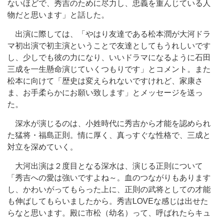
ないほどで、秀吉のために尽力し、忠義を重んじている人
物だと思います」と話した。
出演に際しては、「やはり友達である松本潤が大河ドラ
マ初出演で初主演ということで友達としてもうれしいです
し、少しでも彼の力になり、いいドラマになるように石田
三成を一生懸命演じていくつもりです」とコメント。また
松本に向けて「歴史は変えられないですけれど、家康さ
ま、お手柔らかにお願い致します」とメッセージを送っ
た。
深水が演じるのは、小姓時代に秀吉から才能を認められ
た猛将・福島正則。情に厚く、真っすぐな性格で、三成と
対立を深めていく。
大河出演は２度目となる深水は、演じる正則について
「秀吉への愛は強いですよね～。血のつながりもあります
し、かわいがってもらった上に、正則の武将としての才能
も伸ばしてもらいましたから。秀吉LOVEな感じは出せた
らなと思います。殿に市松（幼名）って、呼ばれたらキュ