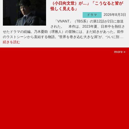
（小日向文世）が…」「こうなると皆が
怪しく見える」
2026年8月3日
ドラマ
「VIVANT」（TBS系）の第12話が2日に放送
された。 本作は、2023年夏、日本中を熱狂さ
せたドラマの続編。乃木憂助（堺雅人）の冒険には、まだ続きがあった。前作
のラストシーンから直結する物語。“世界を巻き込む大きな渦”が、ついに別 …
続きを読む
more »