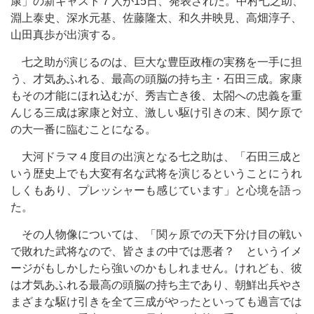
康」の新キャスト７人が15日、発表された。中村七之助、
淵上泰史、深水元基、佐藤隆太、和久井映見、高畑淳子、
山田真歩が出演する。
七之助が演じるのは、巨大な豊臣政権の実務を一手に担
う、才気あふれる、最高の頭脳の持ち主・石田三成。家康
もその才能にほれ込むが、秀吉亡き後、太閤への忠義を重
んじる三成は家康と対立、激しい駆け引きの末、関ケ原で
の大一番に臨むことになる。
大河ドラマ４度目の出演となる七之助は、「石田三成と
いう歴史上でも大変有名な武将を演じるということにうれ
しくもあり、プレッシャーも感じています」と心境を語っ
た。
その人物像については、「関ヶ原での天下分け目の戦い
で敗れた武将なので、皆さまの中では悪者？ というイメ
ージがもしかしたら強いのかもしれません。けれども、彼
は才気あふれる最高の頭脳の持ち主であり、朝鮮出兵やさ
まざまな駆け引きを全て三成がやったといっても過言では