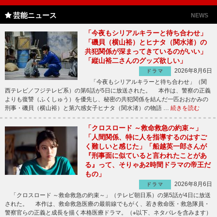
芸能ニュース
NEWS
「今夜もシリアルキラーと待ち合わせ」
「磯貝（横山裕）とヒナタ（関水渚）の
共犯関係が深まってきているのがいい」
「縦山裕二さんのグッズ欲しい」
2026年8月6日
ドラマ
「今夜もシリアルキラーと待ち合わせ」（関
西テレビ／フジテレビ系）の第6話が5日に放送された。 本作は、警察の正義
よりも復讐（ふくしゅう）を優先し、秘密の共犯関係を結んだ一匹おおかみの
刑事・磯貝（横山裕）と第六感女子ヒナタ（関水渚）の物語 …
続きを読む
「クロスロード ～救命救急の約束～」
「人間関係、特に人を指導するのはすご
く難しいと感じた」「船越英一郎さんが
『刑事面に似ていると言われたことがあ
る』って、そりゃあ2時間ドラマの帝王だ
もの」
2026年8月6日
ドラマ
「クロスロード ～救命救急の約束～」（テレビ朝日系）の第5話が4日に放送
された。 本作は、救命救急医療の最前線でもがく、若き救命医・救急隊員・
警察官らの正義と成長を描く本格医療ドラマ。（※以下、ネタバレを含みます）