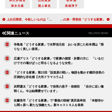
和久井映見
山田真歩
松本潤
深水元基
淵上泰史
高畑淳子
上白石萌音、今欲しいものは「長期のお休み」 「家族４人でメキシコに“里帰り”したい」
「どうする家康」新キャスト７人を発表 佐藤隆太、ムロツヨシ演じる秀吉の弟・秀長役
関連ニュース
RELATED NEWS
寺島進「どうする家康」で水野信元役 おいを演じた松本潤は「限
りなく美しい座長」
広瀬アリス「どうする家康」で家康の側室・於愛の方に 「いるだ
けでその場がぱっと明るくなるような女性」
「どうする家康」第22回「設楽原の戦い」物語を動かす織田信長の
圧倒的な存在感【大河ドラマコラム】
浜野謙太「どうする家康」で信長の息子・信雄役 「自分に近い激
弱くん。今は結構愛せています」
佐藤浩市「どうする家康」で“最後の怪物”真田昌幸役 「本能寺か
ら関ヶ原へ 新たな強敵たち」新キャスト９人を発表