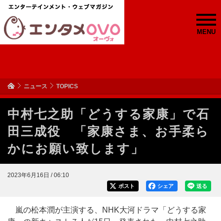
MENU
ニュース
TOPICS
中村七之助「どうする家康」で石
田三成役 「家康さま、お手柔ら
かにお願い致します」
2023年6月16日 / 06:10
ポスト
シェア
送る
嵐の松本潤が主演する、NHK大河ドラマ「どうする家