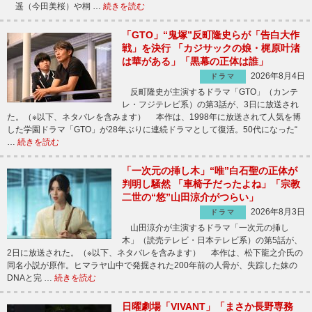
遥（今田美桜）や桐 …
続きを読む
「GTO」“鬼塚”反町隆史らが「告白大作
戦」を決行 「カジサックの娘・梶原叶渚
は華がある」「黒幕の正体は誰」
2026年8月4日
ドラマ
反町隆史が主演するドラマ「GTO」（カンテ
レ・フジテレビ系）の第3話が、3日に放送され
た。（※以下、ネタバレを含みます） 本作は、1998年に放送されて人気を博
した学園ドラマ「GTO」が28年ぶりに連続ドラマとして復活。50代になった“
…
続きを読む
「一次元の挿し木」“唯”白石聖の正体が
判明し騒然 「車椅子だったよね」「宗教
二世の“悠”山田涼介がつらい」
2026年8月3日
ドラマ
山田涼介が主演するドラマ「一次元の挿し
木」（読売テレビ・日本テレビ系）の第5話が、
2日に放送された。（※以下、ネタバレを含みます） 本作は、松下龍之介氏の
同名小説が原作。ヒマラヤ山中で発掘された200年前の人骨が、失踪した妹の
DNAと完 …
続きを読む
日曜劇場「VIVANT」「まさか長野専務