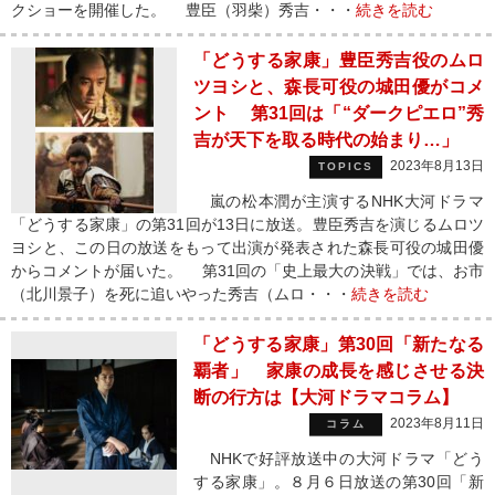
クショーを開催した。 豊臣（羽柴）秀吉・・・
続きを読む
「どうする家康」豊臣秀吉役のムロ
ツヨシと、森長可役の城田優がコメ
ント 第31回は「“ダークピエロ”秀
吉が天下を取る時代の始まり…」
2023年8月13日
TOPICS
嵐の松本潤が主演するNHK大河ドラマ
「どうする家康」の第31回が13日に放送。豊臣秀吉を演じるムロツ
ヨシと、この日の放送をもって出演が発表された森長可役の城田優
からコメントが届いた。 第31回の「史上最大の決戦」では、お市
（北川景子）を死に追いやった秀吉（ムロ・・・
続きを読む
「どうする家康」第30回「新たなる
覇者」 家康の成長を感じさせる決
断の行方は【大河ドラマコラム】
2023年8月11日
コラム
NHKで好評放送中の大河ドラマ「どう
する家康」。８月６日放送の第30回「新