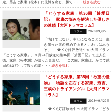
定。秀吉は家康（松本）に先陣を命じ、勝て・・・
続きを読む
「どうする家康」第36回「於愛日
記」 家康の悩みを解決した優しさ
の連鎖【大河ドラマコラム】
2023年9月29日
コラム
「情けではない。幸せになることは、生
き残った者の務めであると、わしは思う
ぞ」 NHKで好評放送中の大河ドラマ
「どうする家康」。９月24日放送の第36回「於愛日記」で主人公・
徳川家康（松本潤）が語った言葉だ。 この回、家康は、かつて武
田の忍びとして数々の謀・・・
続きを読む
「どうする家康」第35回「欲望の怪
物」 物語を左右する家康、秀吉、
三成のトライアングル【大河ドラマ
コラム】
2023年9月22日
コラム
NHKで好評放送中の大河ドラマ「どう