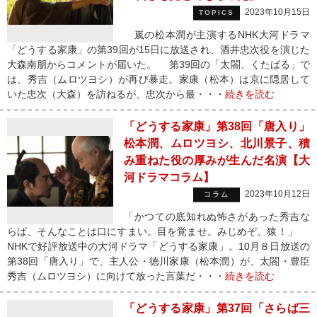
2023年10月15日
TOPICS
嵐の松本潤が主演するNHK大河ドラマ
「どうする家康」の第39回が15日に放送され、酒井忠次役を演じた
大森南朋からコメントが届いた。 第39回の「太閤、くたばる」で
は、秀吉（ムロツヨシ）が再び暴走。家康（松本）は京に隠居して
いた忠次（大森）を訪ねるが、忠次から最・・・
続きを読む
「どうする家康」第38回「唐入り」
松本潤、ムロツヨシ、北川景子、積
み重ねた役の厚みが生んだ名演【大
河ドラマコラム】
2023年10月12日
コラム
「かつての底知れぬ怖さがあった秀吉な
らば、そんなことは口にすまい。目を覚ませ。みじめぞ、猿！」
NHKで好評放送中の大河ドラマ「どうする家康」。10月８日放送の
第38回「唐入り」で、主人公・徳川家康（松本潤）が、太閤・豊臣
秀吉（ムロツヨシ）に向けて放った言葉だ・・・
続きを読む
「どうする家康」第37回「さらば三