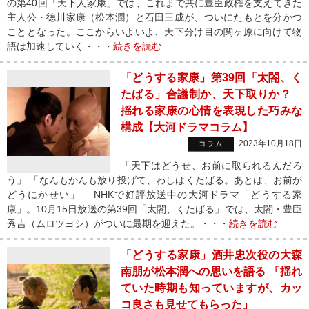
の第40回「天下人家康」では、これまで共に豊臣政権を支えてきた
主人公・徳川家康（松本潤）と石田三成が、ついにたもとを分かつ
こととなった。ここからいよいよ、天下分け目の関ヶ原に向けて物
語は加速していく・・・
続きを読む
「どうする家康」第39回「太閤、く
たばる」合議制か、天下取りか？
揺れる家康の心情を表現した巧みな
構成【大河ドラマコラム】
2023年10月18日
コラム
「天下はどうせ、お前に取られるんだろ
う」 「なんもかんも放り投げて、わしはくたばる。あとは、お前が
どうにかせい」 NHKで好評放送中の大河ドラマ「どうする家
康」。10月15日放送の第39回「太閤、くたばる」では、太閤・豊臣
秀吉（ムロツヨシ）がついに最期を迎えた。・・・
続きを読む
「どうする家康」酒井忠次役の大森
南朋が松本潤への思いを語る 「揺れ
ていた時期も知っていますが、カッ
コ良さも見せてもらった」