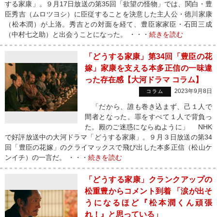
する家康」。９月17日放送の第35回「欲望の怪物」では、関白・豊
臣秀吉（ムロツヨシ）に臣従することを決意した主人公・徳川家康
（松本潤）が上洛。秀吉との対面を経て、豊臣家家臣・石田三成
（中村七之助）と出会うことになった。 ・・・
続きを読む
「どうする家康」第34回「豊臣の花
嫁」家康を支える本多正信の一味違
った存在感【大河ドラマ コラム】
2023年9月8日
コラム
「だから、誰も巻き込まず、己１人で
間者となった。罪をすべて１人で背負っ
た。殿のご迷惑にならぬように」 NHK
で好評放送中の大河ドラマ「どうする家康」。９月３日放送の第34
回「豊臣の花嫁」のクライマックスで飛び出した本多正信（松山ケ
ンイチ）の一言だ。 ・・・
続きを読む
「どうする家康」クランクアップの
松重豊からコメント到着 「涙が出そ
うになるほど『松本潤くん頑張
れ！』と思っている」