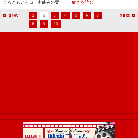
ころともいえる「本能寺の変・・・
続きを読む
prev
next
1
2
3
4
5
6
7
8
9
10