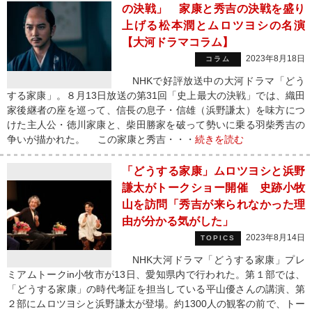
の決戦」 家康と秀吉の決戦を盛り
上げる松本潤とムロツヨシの名演
【大河ドラマコラム】
2023年8月18日
コラム
NHKで好評放送中の大河ドラマ「どう
する家康」。８月13日放送の第31回「史上最大の決戦」では、織田
家後継者の座を巡って、信長の息子・信雄（浜野謙太）を味方につ
けた主人公・徳川家康と、柴田勝家を破って勢いに乗る羽柴秀吉の
争いが描かれた。 この家康と秀吉・・・
続きを読む
「どうする家康」ムロツヨシと浜野
謙太がトークショー開催 史跡小牧
山を訪問「秀吉が来られなかった理
由が分かる気がした」
2023年8月14日
TOPICS
NHK大河ドラマ「どうする家康」プレ
ミアムトークin小牧市が13日、愛知県内で行われた。第１部では、
「どうする家康」の時代考証を担当している平山優さんの講演、第
２部にムロツヨシと浜野謙太が登場。約1300人の観客の前で、トー