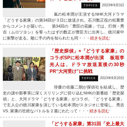
2023年9月3日
TOPICS
嵐の松本潤が主演するNHK大河ドラマ
「どうする家康」の第34回が３日に放送され、石川数正役の松重豊
からコメントが届いた。 第34回の「豊臣の花嫁」では、打倒・秀
吉（ムロツヨシ）を誓ったはずの数正が豊臣方に出奔し、徳川家中
に衝撃が走る。敵に手の内を知られたも同・・・
続きを読む
「歴史探偵」×「どうする家康」の
コラボSPに松本潤が出演 板垣李
光人は、ドラマ放送直後の30秒
PR“大河受け”に挑戦
2023年8月20日
TOPICS
俳優の佐藤二朗が探偵社を結成し、歴
史の謎や新事実に深くスリリングに切り込むNHKの新番組「歴史探
偵」と、大河ドラマ「どうする家康」がコラボ。「どうする家康」
で主人公の徳川家康を演じている松本潤がスタジオに登場し、秀吉
VS. 家康の壮絶なバトルを２週にわたって・・・
続きを読む
「どうする家康」第31回「史上最大