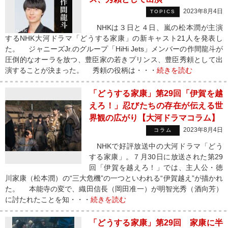
2023年8月4日
TOPICS
NHKは３日と４日、嵐の松本潤が主演
するNHK大河ドラマ「どうする家康」の新キャスト21人を発表し
た。 ジャニーズJr.のグループ「HiHi Jets」メンバーの作間龍斗が
圧倒的なオーラを放つ、豊臣家の若きプリンス、豊臣秀頼として出
演することが決まった。 秀頼の役柄は・・・
続きを読む
「どうする家康」第29回「伊賀を越
えろ！」忍びたちの存在が伝える世
界観の広がり【大河ドラマコラム】
2023年8月4日
コラム
NHKで好評放送中の大河ドラマ「どう
する家康」。７月30日に放送された第29
回「伊賀を越えろ！」では、主人公・徳
川家康（松本潤）の“三大危機”の一つといわれる“伊賀越え”が描かれ
た。 本能寺の変で、織田信長（岡田准一）が明智光秀（酒向芳）
に討たれたことを知・・・
続きを読む
「どうする家康」第29回 家康に半