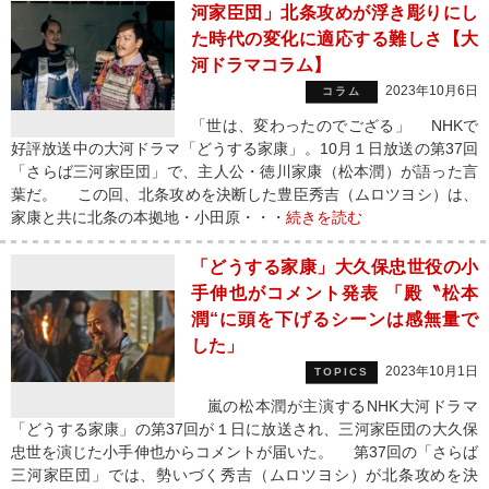
河家臣団」北条攻めが浮き彫りにし
た時代の変化に適応する難しさ【大
河ドラマコラム】
2023年10月6日
コラム
「世は、変わったのでござる」 NHKで
好評放送中の大河ドラマ「どうする家康」。10月１日放送の第37回
「さらば三河家臣団」で、主人公・徳川家康（松本潤）が語った言
葉だ。 この回、北条攻めを決断した豊臣秀吉（ムロツヨシ）は、
家康と共に北条の本拠地・小田原・・・
続きを読む
「どうする家康」大久保忠世役の小
手伸也がコメント発表 「殿〝松本
潤“に頭を下げるシーンは感無量で
した」
2023年10月1日
TOPICS
嵐の松本潤が主演するNHK大河ドラマ
「どうする家康」の第37回が１日に放送され、三河家臣団の大久保
忠世を演じた小手伸也からコメントが届いた。 第37回の「さらば
三河家臣団」では、勢いづく秀吉（ムロツヨシ）が北条攻めを決