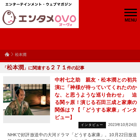
MENU
松本潤
松本潤
２７１
「
」に関連する
件の記事
中村七之助 親友・松本潤との初共
演に「神様が待っていてくれたのか
な、と思うような巡り合わせ」 迫
る関ヶ原！演じる石田三成と家康の
関係は？【「どうする家康」インタ
ビュー】
2023年10月24日
インタビュー
NHKで好評放送中の大河ドラマ「どうする家康」。10月22日放送