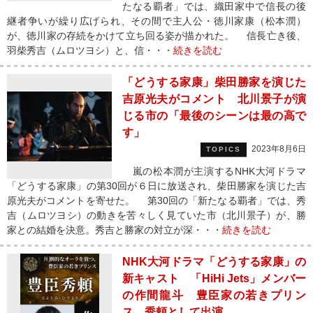
たなる覇者」では、織田家中で信長の後
継者争いが繰り広げられ、その間で主人公・徳川家康（松本潤）
が、徳川家の存続をかけて立ち回る姿が描かれた。 信長亡き後、
羽柴秀吉（ムロツヨシ）と、信・・・
続きを読む
「どうする家康」柴田勝家を演じた
吉原光夫がコメント 北川景子が演
じる市の「最後のシーンは最の高で
す」
2023年8月6日
TOPICS
嵐の松本潤が主演するNHK大河ドラマ
「どうする家康」の第30回が６日に放送され、柴田勝家を演じた吉
原光夫がコメントを寄せた。 第30回の「新たなる覇者」では、秀
吉（ムロツヨシ）の動きを苦々しく見ていた市（北川景子）が、勝
家との結婚を決意。秀吉と勝家の対立が深・・・
続きを読む
NHK大河ドラマ「どうする家康」の
新キャスト 「HiHi Jets」メンバー
の作間龍斗 豊臣家の若きプリン
ス、秀頼として出演