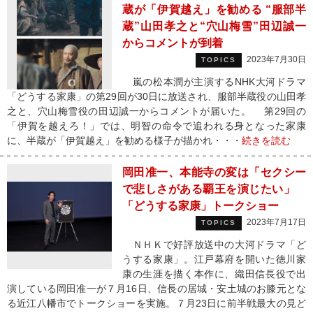
蔵が「伊賀越え」を勧める “服部半
蔵”山田孝之と“穴山梅雪”田辺誠一
からコメントが到着
2023年7月30日
TOPICS
嵐の松本潤が主演するNHK大河ドラマ
「どうする家康」の第29回が30日に放送され、服部半蔵役の山田孝
之と、穴山梅雪役の田辺誠一からコメントが届いた。 第29回の
「伊賀を越えろ！」では、明智の命令で追われる身となった家康
に、半蔵が「伊賀越え」を勧める様子が描かれ・・・
続きを読む
岡田准一、本能寺の変は「セクシー
で悲しさがある覇王を演じたい」
「どうする家康」トークショー
2023年7月17日
TOPICS
ＮＨＫで好評放送中の大河ドラマ「ど
うする家康」。江戸幕府を開いた徳川家
康の生涯を描く本作に、織田信長役で出
演している岡田准一が７月16日、信長の居城・安土城のお膝元とな
る近江八幡市でトークショーを実施。７月23日に前半戦最大の見ど