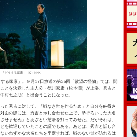
「どうする家康」（C）NHK
する家康」。９月17日放送の第35回「欲望の怪物」では、関
ることを決意した主人公・徳川家康（松本潤）が上洛。秀吉と
（中村七之助）と出会うことになった。
った秀吉に対して、「戦なき世を作るため」と自分を納得さ
の対面の際には、秀吉と示し合わせた上で、勢ぞろいした大名
着させませぬ」とあざとい芝居を打ってみせた。だがそれは、
ことを歓迎していたことの証でもある。あとは、秀吉と話し合
わないわずかな大名たちを平定すれば、戦のない世が訪れるは