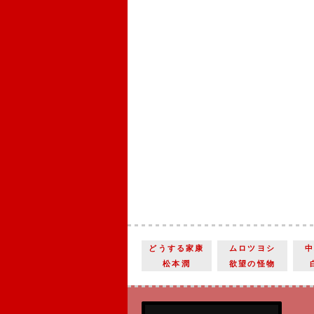
どうする家康
ムロツヨシ
松本潤
欲望の怪物