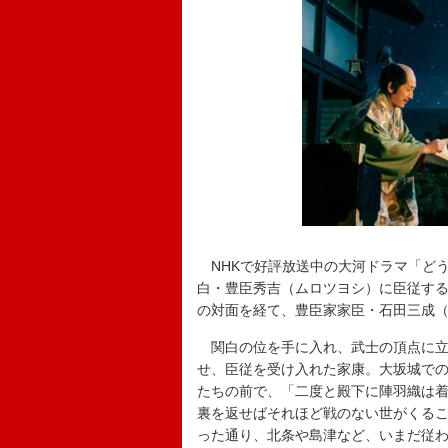
NHKで好評放送中の大河ドラマ「どう
白・豊臣秀吉（ムロツヨシ）に臣従す
の対面を経て、豊臣家家臣・石田三成
関白の位を手に入れ、武士の頂点に立
せ、臣従を受け入れた家康。大坂城で
たちの前で、「二度と殿下に陣羽織は
裏を返せばそれほど戦のない世がくる
った通り、北条や島津など、いまだ従