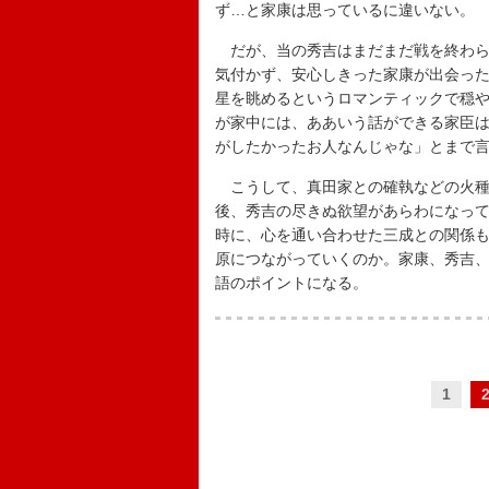
ず…と家康は思っているに違いない。
だが、当の秀吉はまだまだ戦を終わら
気付かず、安心しきった家康が出会った
星を眺めるというロマンティックで穏
が家中には、ああいう話ができる家臣
がしたかったお人なんじゃな」とまで
こうして、真田家との確執などの火種
後、秀吉の尽きぬ欲望があらわになっ
時に、心を通い合わせた三成との関係
原につながっていくのか。家康、秀吉
語のポイントになる。
1