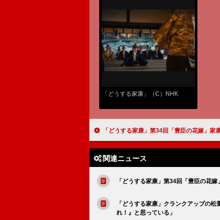
「どうする家康」（C）NHK
「どうする家康」第34回「豊臣の花嫁」家康を支える本多正信の一味違った存在感【大河ド
関連ニュース
「どうする家康」第34回「豊臣の花嫁
「どうする家康」クランクアップの松
れ！』と思っている」