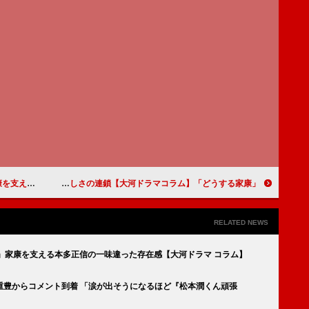
ラマ コラム】
「どうする家康」第36回「於愛日記」 家康の悩みを解決した優しさの連鎖【大河ドラマコラム】
RELATED NEWS
」家康を支える本多正信の一味違った存在感【大河ドラマ コラム】
重豊からコメント到着 「涙が出そうになるほど『松本潤くん頑張