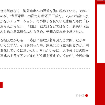
せる気はなく、海外進出への野望を胸に秘めている。それに
のが、“豊臣家臣一の変わり者”石田三成だ。２人の出会いは、
やかなシチュエーション。その様子を見ていた家臣たちに「わ
はおらんからな」、「殿は、戦の話などではなく、ああいう話
言わしめた意気投合ぶりも含め、平和の訪れを予感させた。
を抱えながらも、一応は平穏な決着を見たこの回。だが今
ていくはずだ。それを知った時、家康はどう立ち回るのか。同
も変化していくに違いない。それがいかに、天下分け目の関ヶ
、三成のトライアングルがどう形を変えていくかが、今後の物
2
next