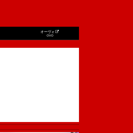
オーヴォ
OVO