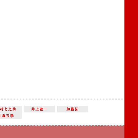
中村七之助
井上健一
加藤拓
白鳥玉季