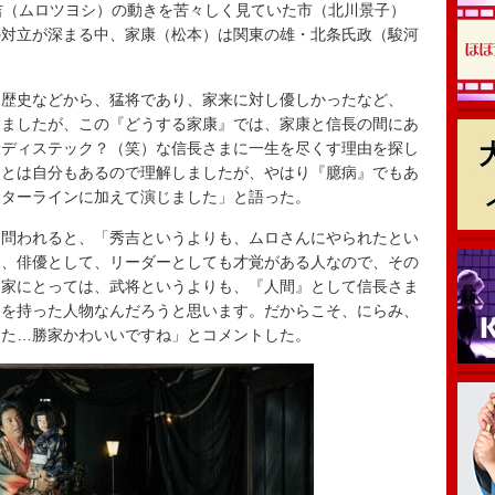
吉（ムロツヨシ）の動きを苦々しく見ていた市（北川景子）
の対立が深まる中、家康（松本）は関東の雄・北条氏政（駿河
歴史などから、猛将であり、家来に対し優しかったなど、
じましたが、この『どうする家康』では、家康と信長の間にあ
サディステック？（笑）な信長さまに一生を尽くす理由を探し
ことは自分もあるので理解しましたが、やはり『臆病』でもあ
クターラインに加えて演じました」と語った。
問われると、「秀吉というよりも、ムロさんにやられたとい
も、俳優として、リーダーとしても才覚がある人なので、その
勝家にとっては、武将というよりも、『人間』として信長さま
』を持った人物なんだろうと思います。だからこそ、にらみ、
った…勝家かわいいですね」とコメントした。