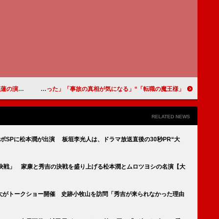
悪い役も似合う」
「転職の魔王様」“来栖”成田凌のつらい過去が判明 「来栖の過去の思いが胸に刺さった」「事故の真相が気になる」
RELATED NEWS
ボSPに松本潤が出演 板垣李光人は、ドラマ放送直後の30秒PR“大
の決戦」 家康と秀吉の決戦を盛り上げる松本潤とムロツヨシの名演【大
太がトークショー開催 史跡小牧山を訪問「秀吉が来られなかった理由