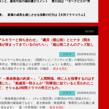
シと、森長可役の城田優がコメント 第31回は「“ダークピエロ”秀
覇者」 家康の成長を感じさせる決断の行方は【大河ドラマコラム】
NEWS
アルキラーと待ち合わせ」「磯貝（横山裕）とヒナタ（関水
係が深まってきているのがいい」「縦山裕二さんのグッズ欲し
2026年8月6日
ドラマ
ルキラーと待ち合わせ」（関西テレビ／フジテレビ系）の第6話が5日に
本作は、警察の正義よりも復讐（ふくしゅう）を優先し、秘密の共犯関係
と第六感女子ヒナタ（関水渚）の物語 …
続きを読む
ド ～救命救急の約束～」「人間関係、特に人を指導するのはす
感じた」「船越英一郎さんが『刑事面に似ていると言われたこ
て、そりゃあ2時間ドラマの帝王だもの」
2026年8月6日
ドラマ
 ～救命救急の約束～」（テレビ朝日系）の第5話が4日に放送された。
急医療の最前線でもがく、若き救命医・救急隊員・警察官らの正義と成
を含みます） 遥（今田美桜）や桐 …
続きを読む