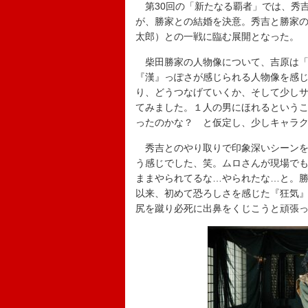
第30回の「新たなる覇者」では、秀
が、勝家との結婚を決意。秀吉と勝家
太郎）との一戦に臨む展開となった。
柴田勝家の人物像について、吉原は「
『漢』っぽさが感じられる人物像を感
り、どうつなげていくか、そして少し
てみました。１人の男にほれるという
ったのかな？ と仮定し、少しキャラ
秀吉とのやり取りで印象深いシーンを
う感じでした、笑。ムロさんが現場で
ままやられてるな…やられたな…と。
以来、初めて恐ろしさを感じた『狂気
尻を蹴り必死に出鼻をくじこうと頑張