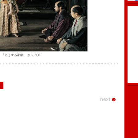
「どうする家康」（C）NHK
2
next