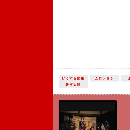
どうする家康
ムロツヨシ
駿河太郎