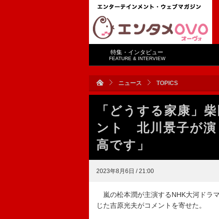
特集・インタビュー
FEATURE & INTERVIEW
ニュース
TOPICS
「どうする家康」柴
ント 北川景子が演
高です」
2023年8月6日 / 21:00
嵐の松本潤が主演するNHK大河ドラマ
じた吉原光夫がコメントを寄せた。