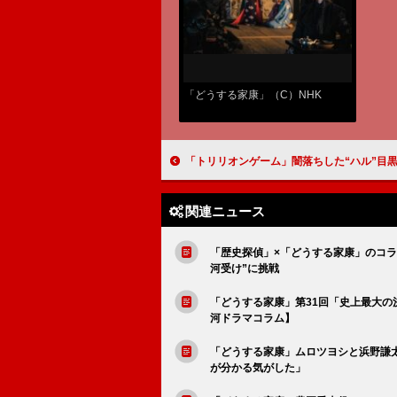
「どうする家康」（C）NHK
「トリリオンゲーム」闇落ちした“ハル”目黒蓮の演技に注目が集まる 「３話までとはまるで別人」「目黒蓮は
関連ニュース
「歴史探偵」×「どうする家康」のコラ
河受け”に挑戦
「どうする家康」第31回「史上最大
河ドラマコラム】
「どうする家康」ムロツヨシと浜野謙
が分かる気がした」