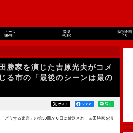
ニュース
音楽
特別企画
NEWS
MUSIC
PR
田勝家を演じた吉原光夫がコメ
じる市の「最後のシーンは最の
ポスト
シェア
送る
「どうする家康」の第30回が６日に放送され、柴田勝家を演