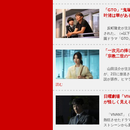
「GTO」“
叶渚は華があ
反町隆史が主演
された。（※以
園ドラマ「GTO
「一次元の挿
「宗教二世の
山田涼介が主演
が、2日に放送
説が原作。ヒマラ
読む
日曜劇場「V
が怪しく見え
「VIVANT」
熱狂させたドラ
ストシーンから直