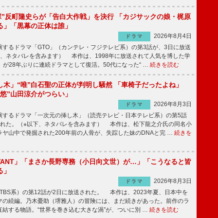
鬼塚”反町隆史らが「告白大作戦」を決行 「カジサックの娘・梶原
る」「黒幕の正体は誰」
2026年8月4日
ドラマ
するドラマ「GTO」（カンテレ・フジテレビ系）の第3話が、3日に放送
下、ネタバレを含みます） 本作は、1998年に放送されて人気を博した学
」が28年ぶりに連続ドラマとして復活。50代になった“ …
続きを読む
し木」“唯”白石聖の正体が判明し騒然 「車椅子だったよね」
“悠”山田涼介がつらい」
2026年8月3日
ドラマ
するドラマ「一次元の挿し木」（読売テレビ・日本テレビ系）の第5話
された。（※以下、ネタバレを含みます） 本作は、松下龍之介氏の同名小
ヤ山中で発掘された200年前の人骨が、失踪した妹のDNAと完 …
続きを
IVANT」「まさか長野専務（小日向文世）が…」「こうなると皆
る」
2026年8月3日
ドラマ
（TBS系）の第12話が2日に放送された。 本作は、2023年夏、日本中を
マの続編。乃木憂助（堺雅人）の冒険には、まだ続きがあった。前作のラ
結する物語。“世界を巻き込む大きな渦”が、ついに別 …
続きを読む