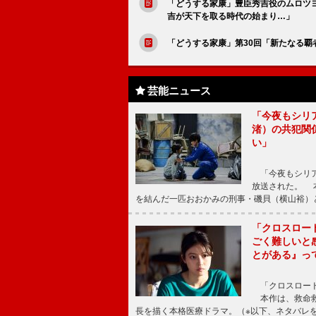
「どうする家康」豊臣秀吉役のムロツヨ
吉が天下を取る時代の始まり…」
「どうする家康」第30回「新たなる
芸能ニュース
「今夜もシリ
渚）の共犯関
い」
「今夜もシリア
放送された。 
を結んだ一匹おおかみの刑事・磯貝（横山裕）
「クロスロー
ごく難しいと
とがある』っ
「クロスロード
本作は、救命救
長を描く本格医療ドラマ。（※以下、ネタバレ