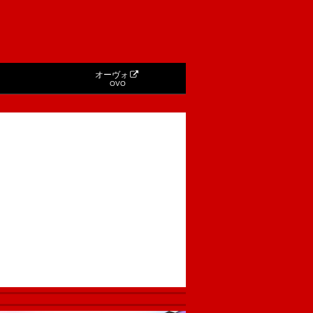
オーヴォ
OVO