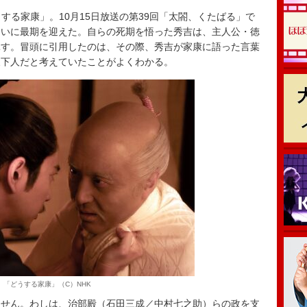
する家康」。10月15日放送の第39回「太閤、くたばる」で
ついに最期を迎えた。自らの死期を悟った秀吉は、主人公・徳
託す。冒頭に引用したのは、その際、秀吉が家康に語った言葉
天下人だと考えていたことがよくわかる。
「どうする家康」（C）NHK
せん。わしは、治部殿（石田三成／中村七之助）らの政を支