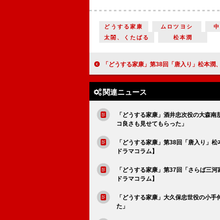
どうする家康
ムロツヨシ
太閤、くたばる
松本潤
「どうする家康」第38回「唐入り」松本潤、ムロツヨシ、北川景子、積み重ねた役の厚みが生んだ名演【大
関連ニュース
「どうする家康」酒井忠次役の大森南
コ良さも見せてもらった」
「どうする家康」第38回「唐入り」
ドラマコラム】
「どうする家康」第37回「さらば三
ドラマコラム】
「どうする家康」大久保忠世役の小手伸
た」