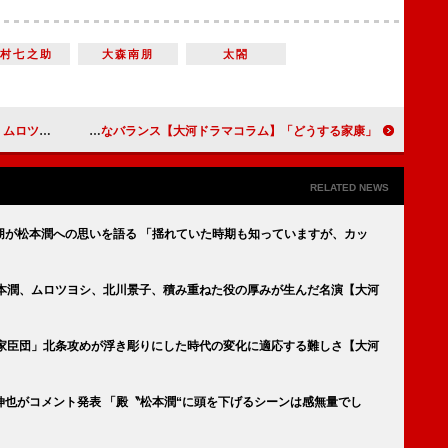
中村七之助
大森南朋
太閤
河ドラマコラム】
「どうする家康」第40回「天下人家康」 家康の“狸ぶり”を際立たせる絶妙なバランス【大河ドラマコラム】
RELATED NEWS
朋が松本潤への思いを語る 「揺れていた時期も知っていますが、カッ
松本潤、ムロツヨシ、北川景子、積み重ねた役の厚みが生んだ名演【大河
河家臣団」北条攻めが浮き彫りにした時代の変化に適応する難しさ【大河
也がコメント発表 「殿〝松本潤“に頭を下げるシーンは感無量でし