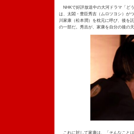
NHKで好評放送中の大河ドラマ「どう
は、太閤・豊臣秀吉（ムロツヨシ）が
川家康（松本潤）を枕元に呼び、後を
の一部だ。秀吉が、家康を自分の後の
これに対して家康は、「そんなことは