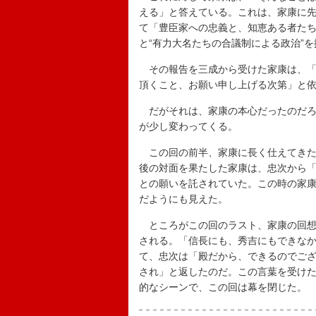
える」と答えている。これは、家康に
て「豊臣家への忠義と、知恵ある者た
と“有力大名たちの合議制による政治”
その報告を三成から受けた家康は、「
頂くこと、お願い申し上げる次第」と
だがそれは、家康の本心だったのだろ
が少し変わってくる。
この回の前半、家康に長く仕えてきた
後の対面を果たした家康は、忠次から
との願いを託されていた。この時の家
だようにも見えた。
ところがこの回のラスト、家康の回想
される。「信長にも、秀吉にもできな
て、忠次は「殿だから、できるのでご
され」と返したのだ。この言葉を受け
的なシーンで、この回は幕を閉じた。