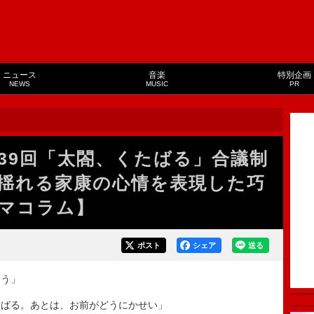
ニュース
音楽
特別企画
NEWS
MUSIC
PR
39回「太閤、くたばる」合議制
揺れる家康の心情を表現した巧
マコラム】
ポスト
シェア
送る
ろう」
たばる。あとは、お前がどうにかせい」