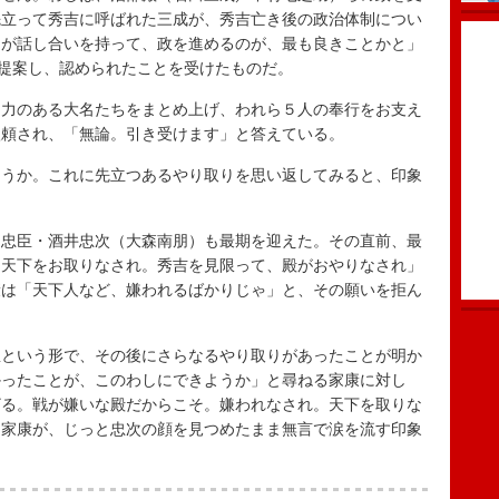
先立って秀吉に呼ばれた三成が、秀吉亡き後の政治体制につい
ちが話し合いを持って、政を進めるのが、最も良きことかと」
を提案し、認められたことを受けたものだ。
力のある大名たちをまとめ上げ、われら５人の奉行をお支え
依頼され、「無論。引き受けます」と答えている。
うか。これに先立つあるやり取りを思い返してみると、印象
忠臣・酒井忠次（大森南朋）も最期を迎えた。その直前、最
「天下をお取りなされ。秀吉を見限って、殿がおやりなされ」
康は「天下人など、嫌われるばかりじゃ」と、その願いを拒ん
という形で、その後にさらなるやり取りがあったことが明か
かったことが、このわしにできようか」と尋ねる家康に対し
ざる。戦が嫌いな殿だからこそ。嫌われなされ。天下を取りな
た家康が、じっと忠次の顔を見つめたまま無言で涙を流す印象