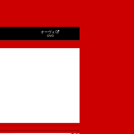
オーヴォ
OVO