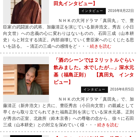
田丸インタビュー】
2016年8月22日
インタビュー
ＮＨＫの大河ドラマ「真田丸」で、豊
臣家の武闘派の武将、加藤清正を演じている新井浩文。秀吉（小日
向文世）への忠義の心に変わりはないものの、石田三成（山本耕
史）らと対立する清正。内部崩壊していく豊臣家へのじくじたる思
いを語る。 －清正の三成への感情をど・・・
続きを読む
「酒のシーンでは２リットルぐらい
飲みました。水でしたが…」深水元
基（福島正則） 【真田丸 インタ
ビュー】
2016年8月5日
インタビュー
ＮＨＫの大河ドラマ「真田丸」で、加
藤清正（新井浩文）と共に、豊臣秀吉（小日向文世）の親戚として
早くから取り立てられてきた福島正則を演じている深水元基。正則
が秀吉の正室、北政所（鈴木京香）への尊敬の念から、徐々に石田
三成（山本耕史）との対立を深めていく様・・・
続きを読む