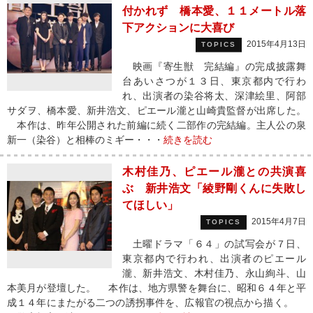
付かれず 橋本愛、１１メートル落
下アクションに大喜び
2015年4月13日
TOPICS
映画『寄生獣 完結編』の完成披露舞
台あいさつが１３日、東京都内で行わ
れ、出演者の染谷将太、深津絵里、阿部
サダヲ、橋本愛、新井浩文、ピエール瀧と山崎貴監督が出席した。
本作は、昨年公開された前編に続く二部作の完結編。主人公の泉
新一（染谷）と相棒のミギー・・・
続きを読む
木村佳乃、ピエール瀧との共演喜
ぶ 新井浩文「綾野剛くんに失敗し
てほしい」
2015年4月7日
TOPICS
土曜ドラマ「６４」の試写会が７日、
東京都内で行われ、出演者のピエール
瀧、新井浩文、木村佳乃、永山絢斗、山
本美月が登壇した。 本作は、地方県警を舞台に、昭和６４年と平
成１４年にまたがる二つの誘拐事件を、広報官の視点から描く。