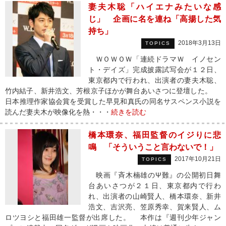
妻夫木聡「ハイエナみたいな感
じ」 企画に名を連ね「高揚した気
持ち」
2018年3月13日
TOPICS
ＷＯＷＯＷ「連続ドラマＷ イノセン
ト・デイズ」完成披露試写会が１２日、
東京都内で行われ、出演者の妻夫木聡、
竹内結子、新井浩文、芳根京子ほかが舞台あいさつに登壇した。
日本推理作家協会賞を受賞した早見和真氏の同名サスペンス小説を
読んだ妻夫木が映像化を熱・・・
続きを読む
橋本環奈、福田監督のイジりに悲
鳴 「そういうこと言わないで！」
2017年10月21日
TOPICS
映画『斉木楠雄のΨ難』の公開初日舞
台あいさつが２１日、東京都内で行わ
れ、出演者の山崎賢人、橋本環奈、新井
浩文、吉沢亮、笠原秀幸、賀来賢人、ム
ロツヨシと福田雄一監督が出席した。 本作は『週刊少年ジャン