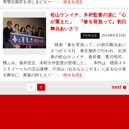
県警広報官を演じるピエー・・・
続きを読む
松山ケンイチ、木村監督の涙に「心
が震えた」 『春を背負って』初日
舞台あいさつ
2014年6月14日
TOPICS
映画『春を背負って』の初日舞台あい
さつが１４日、東京都内で行われ、出演
者の松山ケンイチ、蒼井優、豊川悦司、
檀ふみ、新井浩文、木村大作監督が登壇した。 本作は、標高３０
１５メートルの立山連峰、大汝山（おおなんじやま）にある山小屋
を舞台に、家族の絆と人々・・・
続きを読む
next
1
2