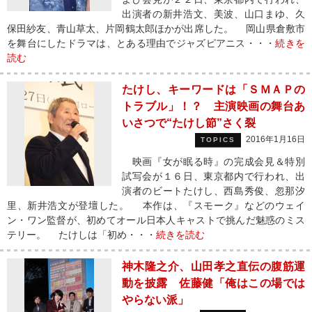
出演者の新井浩文、美波、山口まゆ、久
保田紗友、青山草太、片岡鶴太郎ほかが出席した。 岡山県倉敷市
を舞台にしたドラマは、とある理由でジャズピアニス・・・
続きを
読む
たけし、キーワードは「ＳＭＡＰの
トラブル」！？ 主演映画の舞台あ
いさつで“たけし節”さく裂
2016年1月16日
TOPICS
映画『女が眠る時』の完成会見＆特別
試写会が１６日、東京都内で行われ、出
演者のビートたけし、西島秀俊、忽那汐
里、新井浩文が登壇した。 本作は、『スモーク』などのウェイ
ン・ワン監督が、初めてオール日本人キャストで挑んだ魅惑のミス
テリー。 たけしは「初め・・・
続きを読む
神木隆之介、山田孝之直伝の腹筋運
動を披露 佐藤健「俺はこの場では
やらない派」