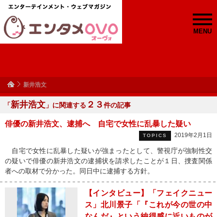
MENU
新井浩文
新井浩文
２３
「
」に関連する
件の記事
俳優の新井浩文、逮捕へ 自宅で女性に乱暴した疑い
2019年2月1日
TOPICS
自宅で女性に乱暴した疑いが強まったとして、警視庁が強制性交
の疑いで俳優の新井浩文の逮捕状を請求したことが１日、捜査関係
者への取材で分かった。同日中に逮捕する方針。
【インタビュー】「フェイクニュー
ス」北川景子「『これが今の世の中
なんだ』という納得感に近いものが