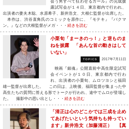
会う男すべて狂わせるガール』の完成披
露試写会が１４日、東京都内で行われ、
出演者の妻夫木聡、水原希子、新井浩文、大根仁監督が出席した。
本作は、渋谷直角氏のコミックを原作に、『モテキ』『バクマ
ン。』などの大根監督がメガ・・・
続きを読む
小栗旬「まーきのっ！」と逆ものま
ねを披露 「あんな首の動きはして
いない」
2017年7月11日
TOPICS
映画『銀魂』公開直前中高生限定試写
会イベントが１０日、東京都内で行わ
れ、出演者の小栗旬、ムロツヨシと福田
雄一監督が出席した。 この日は、上映後、福田監督が集まった中
高生たちの質問に答える形でトークが行われ、途中でムロが登場し
た。 撮影中の思い出とし・・・
続きを読む
「清正は心のどこかでは三成を止め
てあげたいという気持ちも持ってい
ます」新井浩文（加藤清正） 【真