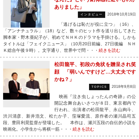
ありました」
2018年10月19日
インタビュー
「逃げるは恥だが役に立つ」（16）、
「アンナチュラル」（18）など、数々のヒット作を送り出してきた
脚本家・野木亜紀子が、初めてＮＨＫのドラマを手掛ける。しかも
タイトルは「フェイクニュース」（10月20日前編、27日後編 ＮＨ
Ｋ総合午後９時）。文字通り、世界中で問・・・
続きを読む
松田龍平、初段の免状を贈呈され笑
顔 「弱いんですけど…大丈夫です
かね？」
2018年9月8日
TOPICS
映画『泣き虫しょったんの奇跡』の公
開記念舞台あいさつが８日、東京都内で
行われ、出演者の松田龍平、永山絢斗、
渋川清彦、新井浩文、松たか子、窪塚愛流、原作者の瀬川晶司五
段、豊田利晃監督が登場した。 本作は、瀬川五段の自伝的小説を
映画化。小学生から将棋一筋・・・
続きを読む