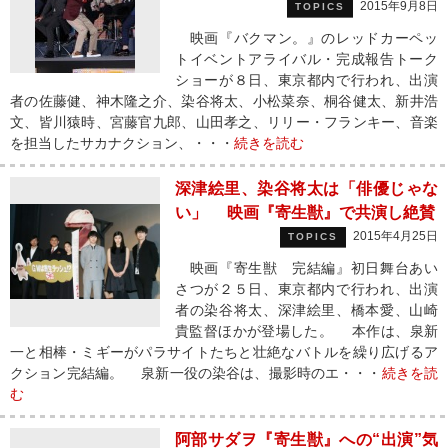
2015年9月8日
TOPICS
映画『バクマン。』のレッドカーペッ
トイベントアライバル・完成報告トーク
ショーが８日、東京都内で行われ、出演
者の佐藤健、神木隆之介、染谷将太、小松菜奈、桐谷健太、新井浩
文、皆川猿時、宮藤官九郎、山田孝之、リリー・フランキー、音楽
を担当したサカナクション、・・・
続きを読む
深津絵里、染谷将太は「俳優じゃな
い」 映画『寄生獣』で共演し絶賛
2015年4月25日
TOPICS
映画『寄生獣 完結編』初日舞台あい
さつが２５日、東京都内で行われ、出演
者の染谷将太、深津絵里、橋本愛、山崎
貴監督ほかが登場した。 本作は、泉新
一と相棒・ミギーがパラサイトたちと壮絶なバトルを繰り広げるア
クション完結編。 泉新一役の染谷は、撮影時のエ・・・
続きを読
む
阿部サダヲ『寄生獣』への“出演”気