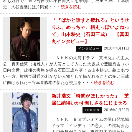
れも好評で、豊臣秀吉役の小日向文世を筆頭に、石田三成に山本耕
史、大谷吉継には片岡愛・・・
続きを読む
「『ばかと話すと疲れる』というせ
りふ、めっちゃ、耕史っぽいよねっ
て」山本耕史（石田三成） 【真田
丸インタビュー】
2016年4月11日
インタビュー
ＮＨＫの大河ドラマ「真田丸」の主人
公、真田信繁（堺雅人）が人質として入った大坂城で豊臣秀吉（小
日向文世）政権の実務を握る石田三成を演じる山本耕史。義にあつ
い一方、横柄で融通の利かない人物として描かれることの多い三成
に向けられた三谷幸喜脚本の新たな視点を・・・
続きを読む
新井浩文「時間がほしかった」 芝
居に納得いかず悔しさをにじませる
2016年1月22日
TOPICS
ＮＨＫ ＢＳプレミアムの岡山発地域
ドラマ「インディゴの恋人」の試写会お
よび会見が２２日、東京都内で行われ、