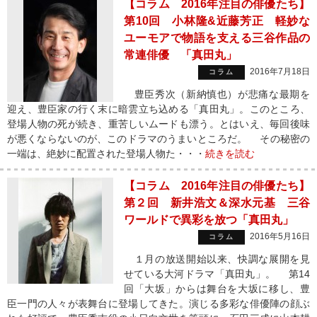
【コラム 2016年注目の俳優たち】
第10回 小林隆&近藤芳正 軽妙な
ユーモアで物語を支える三谷作品の
常連俳優 「真田丸」
2016年7月18日
コラム
豊臣秀次（新納慎也）が悲痛な最期を
迎え、豊臣家の行く末に暗雲立ち込める「真田丸」。このところ、
登場人物の死が続き、重苦しいムードも漂う。とはいえ、毎回後味
が悪くならないのが、このドラマのうまいところだ。 その秘密の
一端は、絶妙に配置された登場人物た・・・
続きを読む
【コラム 2016年注目の俳優たち】
第２回 新井浩文＆深水元基 三谷
ワールドで異彩を放つ「真田丸」
2016年5月16日
コラム
１月の放送開始以来、快調な展開を見
せている大河ドラマ「真田丸」。 第14
回「大坂」からは舞台を大坂に移し、豊
臣一門の人々が表舞台に登場してきた。演じる多彩な俳優陣の顔ぶ