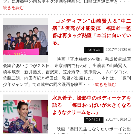
プ』に連載中の同名ギャグ漫画を映画化。山崎は普通に生き・・・
続きを読む
“コメディアン”山崎賢人＆“中二
病”吉沢亮が才能発揮 福田雄一監
督は再タッグ熱望「本当に向いてい
る」
2017年9月29日
TOPICS
映画『斉木楠雄のΨ難』完成披露試写
会舞台あいさつが２８日、東京都内で行われ、出演者の山崎賢人、
橋本環奈、新井浩文、吉沢亮、笠原秀幸、賀来賢人、ムロツヨシ、
佐藤二朗、内田有紀と福田雄一監督が出席した。 本作は、「週刊
少年ジャンプ」で連載中の同名漫画を映画・・・
続きを読む
水原希子、撮影中のボディーケアを
語る 「毎日おっぱいが大きくなる
ようなクリームを…」
2017年8月14日
TOPICS
映画『奥田民生になりたいボーイと出