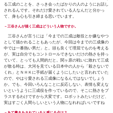
る三成のことを、さっき会ったばかりの人のようにお話し
されるんです。それだけ愛されている人なんだと分かっ
て、身も心も引き締まる思いでいます。
－三谷さんが描く三成はどういう人物ですか。
三谷さんが言うには「今までの三成は敵役とか嫌なやつ
として描かれることもあったが、今回は今までの三成像の
中では一番熱い男だ」と。頭も良くて理屈でものを考える
が、実は自分でもコントロールできないだけの熱さを持っ
ていて、とっても人間的だと。関ヶ原の戦いに敗れて三成
が散る時は、大河を見ている日本中の人から「殺さないで
くれ」とＮＨＫに手紙が届くようにしたいと言われていた
ので、やはり愛される三成像になるんではないでしょう
か。でも、今回いろんなことに反応しない、表情も変えな
いというように三成役を作っているので、そこに熱さをプ
ラスするわけですから大変です。ロボットみたいだけど、
実はすごく人間らしいという人物になれればいいですね
－あて書きをされていると感じる点は？