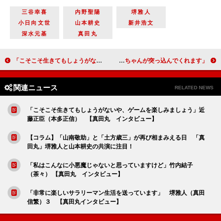
三谷幸喜
内野聖陽
堺雅人
小日向文世
山本耕史
新井浩文
深水元基
真田丸
「こそこそ生きてもしょうがないや、ゲームを楽しみましょう」近藤正臣（本多正信） 【真田丸 インタビュー】
「私がボケると必ず充希ちゃんが突っ込んでくれます」木村多江（小橋君子） 【とと姉ちゃん インタビュー】
関連ニュース
RELATED NEWS
「こそこそ生きてもしょうがないや、ゲームを楽しみましょう」近
藤正臣（本多正信） 【真田丸 インタビュー】
【コラム】「山南敬助」と「土方歳三」が再び相まみえる日 「真
田丸」堺雅人と山本耕史の共演に注目！
「私はこんなに小悪魔じゃないと思っていますけど」竹内結子
（茶々） 【真田丸 インタビュー】
「非常に楽しいサラリーマン生活を送っています」 堺雅人（真田
信繁）３ 【真田丸インタビュー】