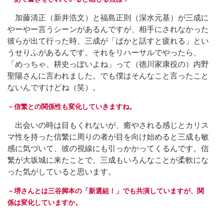
加藤清正（新井浩文）と福島正則（深水元基）が三成に
やーやー言うシーンがあるんですが、相手にされなかった
彼らが出て行った時、三成が「ばかと話すと疲れる」とい
うせりふがあるんです。それをリハーサルでやったら、
「めっちゃ、耕史っぽいよね」って（徳川家康役の）内野
聖陽さんに言われました。でも僕はそんなこと言ったこと
ないんですけどね（笑）。
－信繁との関係性も変化していきますね。
出会いの時は目もくれないが、癒やされる感じとカリス
マ性を持った信繁に周りの者が目を向け始めると三成も敏
感に気づいて、彼の視線にも引っかかってくるんです。信
繁が大坂城に来たことで、三成もいろんなことが柔軟にな
った気がしていると思います。
－堺さんとは三谷脚本の「新選組！」でも共演していますが、関
係は変化していますか。