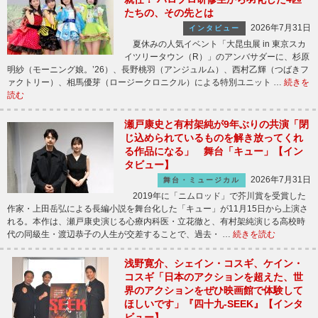
たちの、その先とは
2026年7月31日
インタビュー
夏休みの人気イベント「大昆虫展 in 東京スカ
イツリータウン（R）」のアンバサダーに、杉原
明紗（モーニング娘。’26）、長野桃羽（アンジュルム）、西村乙輝（つばきフ
ァクトリー）、相馬優芽（ロージークロニクル）による特別ユニット …
続きを
読む
瀬戸康史と有村架純が9年ぶりの共演「閉
じ込められているものを解き放ってくれ
る作品になる」 舞台「キュー」【イン
タビュー】
2026年7月31日
舞台・ミュージカル
2019年に「ニムロッド」で芥川賞を受賞した
作家・上田岳弘による長編小説を舞台化した「キュー」が11月15日から上演さ
れる。本作は、瀬戸康史演じる心療内科医・立花徹と、有村架純演じる高校時
代の同級生・渡辺恭子の人生が交差することで、過去・ …
続きを読む
浅野寛介、シェイン・コスギ、ケイン・
コスギ「日本のアクションを超えた、世
界のアクションをぜひ映画館で体験して
ほしいです」『四十九-SEEK』【インタ
ビュー】