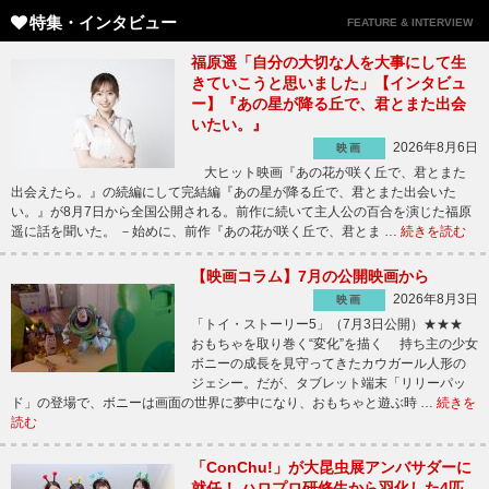
特集・インタビュー
FEATURE & INTERVIEW
福原遥「自分の大切な人を大事にして生
きていこうと思いました」【インタビュ
ー】『あの星が降る丘で、君とまた出会
いたい。』
2026年8月6日
映画
大ヒット映画『あの花が咲く丘で、君とまた
出会えたら。』の続編にして完結編『あの星が降る丘で、君とまた出会いた
い。』が8月7日から全国公開される。前作に続いて主人公の百合を演じた福原
遥に話を聞いた。 －始めに、前作『あの花が咲く丘で、君とま …
続きを読む
【映画コラム】7月の公開映画から
2026年8月3日
映画
「トイ・ストーリー5」（7月3日公開）★★★
おもちゃを取り巻く“変化”を描く 持ち主の少女
ボニーの成長を見守ってきたカウガール人形の
ジェシー。だが、タブレット端末「リリーパッ
ド」の登場で、ボニーは画面の世界に夢中になり、おもちゃと遊ぶ時 …
続きを
読む
「ConChu!」が大昆虫展アンバサダーに
就任！ ハロプロ研修生から羽化した4匹