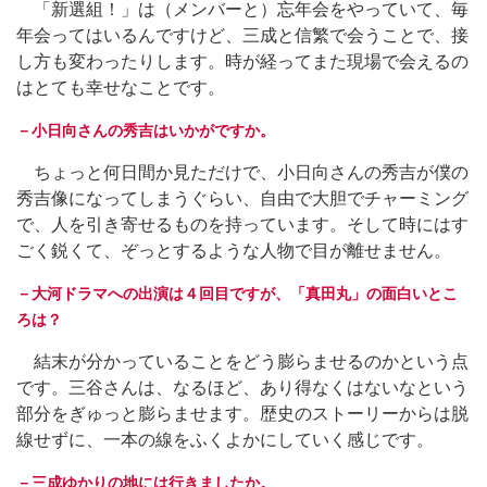
「新選組！」は（メンバーと）忘年会をやっていて、毎
年会ってはいるんですけど、三成と信繁で会うことで、接
し方も変わったりします。時が経ってまた現場で会えるの
はとても幸せなことです。
－小日向さんの秀吉はいかがですか。
ちょっと何日間か見ただけで、小日向さんの秀吉が僕の
秀吉像になってしまうぐらい、自由で大胆でチャーミング
で、人を引き寄せるものを持っています。そして時にはす
ごく鋭くて、ぞっとするような人物で目が離せません。
－大河ドラマへの出演は４回目ですが、「真田丸」の面白いとこ
ろは？
結末が分かっていることをどう膨らませるのかという点
です。三谷さんは、なるほど、あり得なくはないなという
部分をぎゅっと膨らませます。歴史のストーリーからは脱
線せずに、一本の線をふくよかにしていく感じです。
－三成ゆかりの地には行きましたか。