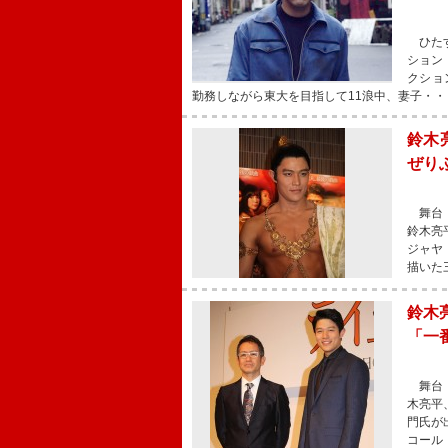
ひたす
ション
クショ
勤務しながら東大を目指して11浪中、妻子・・
鈴木
ぜり
舞台「
鈴木亮
ジャヤ
描いた
鈴木
「一
舞台「
木亮平
門氏が
コール