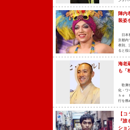
ンドハ
陣内
装姿
日本初
京都内
孝則、
ると役
海老
も「
歌舞伎
化・ワ
ｈｅ 
行を務
【コ
『誰
ショ