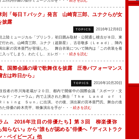
イム作詞作曲の傑作ミュージカルを・・・
続きを読む
孝則「毎日Ｔバック」発言 山崎育三郎、ユナクらが女
を披露
2016年12月8日
TOPICS
上陸ミュージカル「プリシラ」初日囲み取材・公開通し稽古が８日、東
で行われ、山崎育三郎、ユナク（超新星）、古谷敬多（Ｌｅａｄ）、陣内
演出家の宮本亜門が登場した。 舞台衣装について陣内は「この衣装を着
に入ってしまう。わたくし、エレガ・・・
続きを読む
蔵、国際会議の場で歌舞伎を披露 圧巻パフォーマンス
稽古は昨日から」
2016年10月20日
TOPICS
役者の市川海老蔵が２０日、都内で開催中の国際会議「スポーツ・文
ールド・フォーラム」内で上演された舞台「Ｔｈｅ Ｌａｎｄ ｏｆ ｔ
Ｒｉｓｉｎｇ Ｓｕｎ」に出演。その後、演出家の宮本亜門氏、舞台の進
めた俳優の鈴木亮平、映像演出を手が・・・
続きを読む
ラム 2016年注目の俳優たち】第３回 柳楽優弥
も知らない』から“誰もが認める”俳優へ『ディストラク
ン・ベイビーズ』他