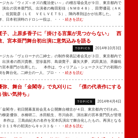
ジカル「ウィズ～オズの魔法使い～」の稽古場会見が９日、東京都内で
、演出の宮本亜門氏、出演者の梅田彩佳（ＮＭＢ４８）、田野優花（ＡＫ
）、佐賀龍彦（ＬＥ ＶＥＬＶＥＴＳ）、陣内孝則ほかが出席した。 ２
年、日本初演時のドロシー役は、・・・
続きを読む
寛子、上原多香子に「掛ける言葉が見つからない」 西
教、宮本亜門舞台初出演に意気込みを語る
2014年10月3日
TOPICS
ジカル「ヴェローナの二紳士」の制作発表記者会見が３日、東京都内で
、出演者の西川貴教、堂珍嘉邦、島袋寛子、霧矢大夢、武田真治、斉藤暁
の宮本亜門が出席した。 本作は、ウィリアム・シェークスピアの初期の
劇を舞台化。二紳士の一人、プロ・・・
続きを読む
優弥、舞台「金閣寺」で丸刈りに 「僕の代表作にする
う強い気持ち」
2014年4月4日
TOPICS
金閣寺」初日開幕直前会見＆公開舞台稽古が４日、東京都内で行われ、
の柳楽優弥、水橋研二、水田航生、市川由衣、演出家の宮本亜門氏が登壇
 本作は、三島由紀夫の名作を宮本氏演出で舞台化したもの。再演となる
２０１１年の初演からキャストを・・・
続きを読む