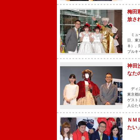
梅田
放さ
ミュー
日、東
８）、
ブルキ
神田
なた
ディズ
東京都
ゲスト
人公た
ＮＭ
たい