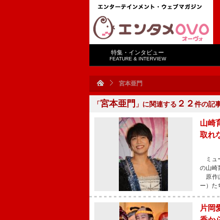
特集・インタビュー
FEATURE & INTERVIEW
宮本亜門
宮本亜門
２２
「
」に関連する
件の記
山崎
取れ
ミュー
の山崎
原作は
ー）た
片岡
香か