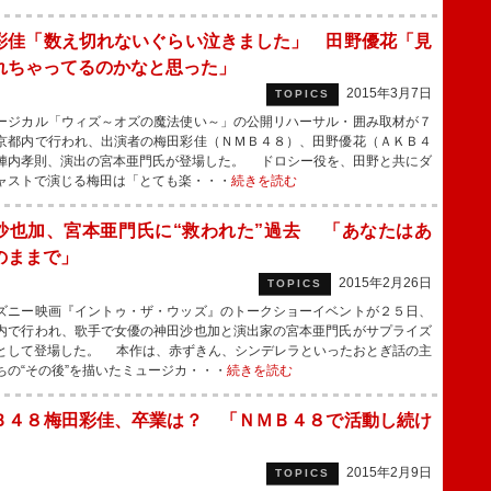
彩佳「数え切れないぐらい泣きました」 田野優花「見
れちゃってるのかなと思った」
2015年3月7日
TOPICS
ジカル「ウィズ～オズの魔法使い～」の公開リハーサル・囲み取材が７
京都内で行われ、出演者の梅田彩佳（ＮＭＢ４８）、田野優花（ＡＫＢ４
陣内孝則、演出の宮本亜門氏が登場した。 ドロシー役を、田野と共にダ
ャストで演じる梅田は「とても楽・・・
続きを読む
沙也加、宮本亜門氏に“救われた”過去 「あなたはあ
のままで」
2015年2月26日
TOPICS
ニー映画『イントゥ・ザ・ウッズ』のトークショーイベントが２５日、
内で行われ、歌手で女優の神田沙也加と演出家の宮本亜門氏がサプライズ
として登場した。 本作は、赤ずきん、シンデレラといったおとぎ話の主
ちの“その後”を描いたミュージカ・・・
続きを読む
Ｂ４８梅田彩佳、卒業は？ 「ＮＭＢ４８で活動し続け
」
2015年2月9日
TOPICS