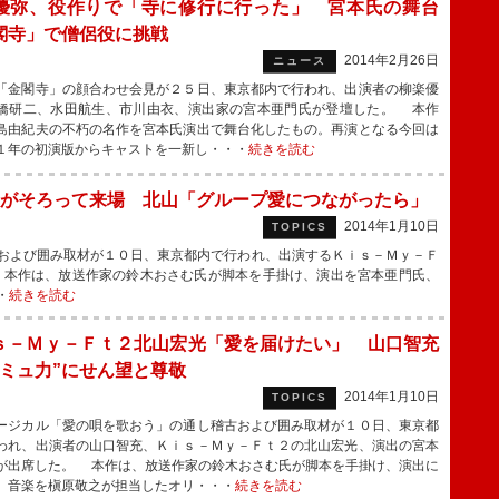
優弥、役作りで「寺に修行に行った」 宮本氏の舞台
閣寺」で僧侶役に挑戦
2014年2月26日
ニュース
金閣寺」の顔合わせ会見が２５日、東京都内で行われ、出演者の柳楽優
橋研二、水田航生、市川由衣、演出家の宮本亜門氏が登壇した。 本作
島由紀夫の不朽の名作を宮本氏演出で舞台化したもの。再演となる今回は
１年の初演版からキャストを一新し・・・
続きを読む
がそろって来場 北山「グループ愛につながったら」
2014年1月10日
TOPICS
および囲み取材が１０日、東京都内で行われ、出演するＫｉｓ－Ｍｙ－Ｆ
 本作は、放送作家の鈴木おさむ氏が脚本を手掛け、演出を宮本亜門氏、
・
続きを読む
ｓ－Ｍｙ－Ｆｔ２北山宏光「愛を届けたい」 山口智充
コミュ力”にせん望と尊敬
2014年1月10日
TOPICS
ジカル「愛の唄を歌おう」の通し稽古および囲み取材が１０日、東京都
われ、出演者の山口智充、Ｋｉｓ－Ｍｙ－Ｆｔ２の北山宏光、演出の宮本
が出席した。 本作は、放送作家の鈴木おさむ氏が脚本を手掛け、演出に
、音楽を槇原敬之が担当したオリ・・・
続きを読む