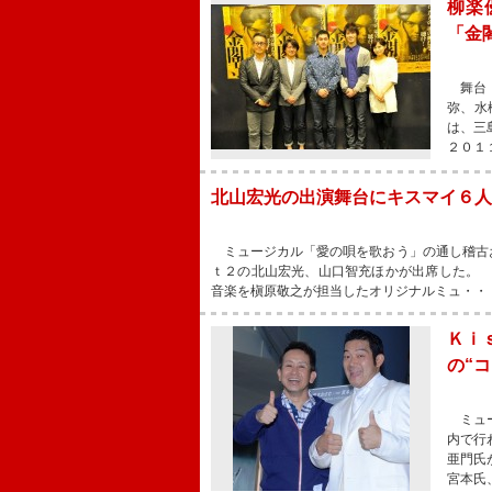
柳楽
「金
舞台「
弥、水
は、三
２０１
北山宏光の出演舞台にキスマイ６人
ミュージカル「愛の唄を歌おう」の通し稽古
ｔ２の北山宏光、山口智充ほかが出席した。
音楽を槇原敬之が担当したオリジナルミュ・・
Ｋｉ
の“
ミュー
内で行
亜門氏
宮本氏