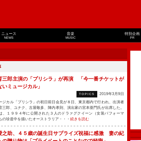
ニュース
音楽
特別企画
NEWS
MUSIC
PR
事
育三郎主演の「プリシラ」が再演 「今一番チケットが
ないミュージカル」
2019年3月9日
TOPICS
ジカル「プリシラ」の初日前日会見が８日、東京都内で行われ、出演者
育三郎、ユナク、古屋敬多、陣内孝則、演出家の宮本亜門氏が出席した。
、１９９４年に公開された３人のドラァグクイーン（女装パフォーマ
ちの珍道中を描いたオーストラリア・・・
続きを読む
愛之助、４５歳の誕生日サプライズ祝福に感激 妻の紀
らの贈り物は「プライベートのことなので秘密」