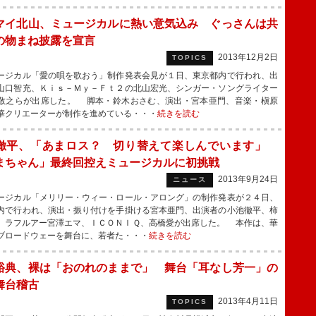
マイ北山、ミュージカルに熱い意気込み ぐっさんは共
の物まね披露を宣言
2013年12月2日
TOPICS
ジカル「愛の唄を歌おう」制作発表会見が１日、東京都内で行われ、出
山口智充、Ｋｉｓ－Ｍｙ－Ｆｔ２の北山宏光、シンガー・ソングライター
敬之らが出席した。 脚本・鈴木おさむ、演出・宮本亜門、音楽・槇原
華クリエーターが制作を進めている・・・
続きを読む
徹平、「あまロス？ 切り替えて楽しんでいます」
まちゃん」最終回控えミュージカルに初挑戦
2013年9月24日
ニュース
ジカル「メリリー・ウィー・ロール・アロング」の制作発表が２４日、
内で行われ、演出・振り付けを手掛ける宮本亜門、出演者の小池徹平、柿
、ラフルアー宮澤エマ、ＩＣＯＮＩＱ、高橋愛が出席した。 本作は、華
ブロードウェーを舞台に、若者た・・・
続きを読む
裕典、裸は「おのれのままで」 舞台「耳なし芳一」の
舞台稽古
2013年4月11日
TOPICS