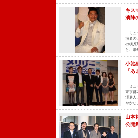
キス
演陣
ミュー
演者の
の槇原
と、豪
小池
「あ
ミュー
東京都
澤勇人
やかな
山本
公開