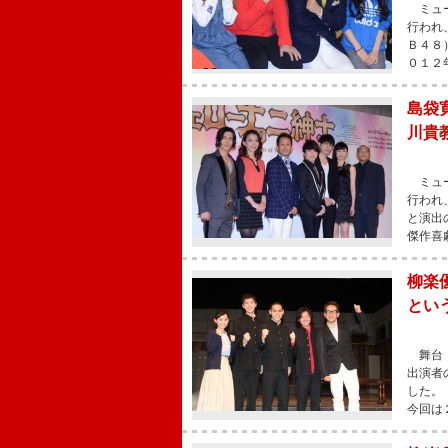
ミュー
行われ
Ｂ４８
０１２
島袋
川貴
ミュー
行われ
と演出
傑作喜
柳楽
とい
舞台「
出演者
した。
今回は