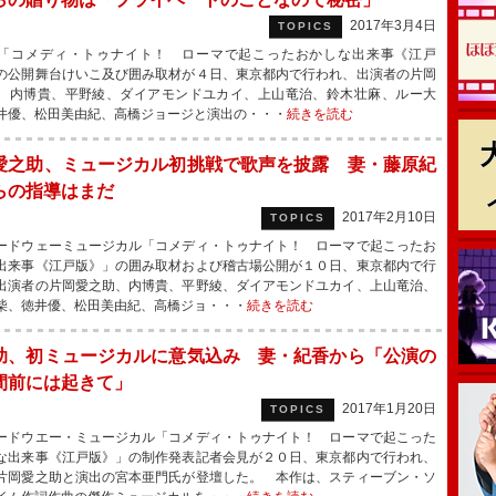
2017年3月4日
TOPICS
コメディ・トゥナイト！ ローマで起こったおかしな出来事《江戸
の公開舞台けいこ及び囲み取材が４日、東京都内で行われ、出演者の片岡
、内博貴、平野綾、ダイアモンドユカイ、上山竜治、鈴木壮麻、ルー大
井優、松田美由紀、高橋ジョージと演出の・・・
続きを読む
愛之助、ミュージカル初挑戦で歌声を披露 妻・藤原紀
らの指導はまだ
2017年2月10日
TOPICS
ドウェーミュージカル「コメディ・トゥナイト！ ローマで起こったお
出来事《江戸版》」の囲み取材および稽古場公開が１０日、東京都内で行
出演者の片岡愛之助、内博貴、平野綾、ダイアモンドユカイ、上山竜治、
柴、徳井優、松田美由紀、高橋ジョ・・・
続きを読む
助、初ミュージカルに意気込み 妻・紀香から「公演の
間前には起きて」
2017年1月20日
TOPICS
ドウエー・ミュージカル「コメディ・トゥナイト！ ローマで起こった
な出来事《江戸版》」の制作発表記者会見が２０日、東京都内で行われ、
片岡愛之助と演出の宮本亜門氏が登壇した。 本作は、スティーブン・ソ