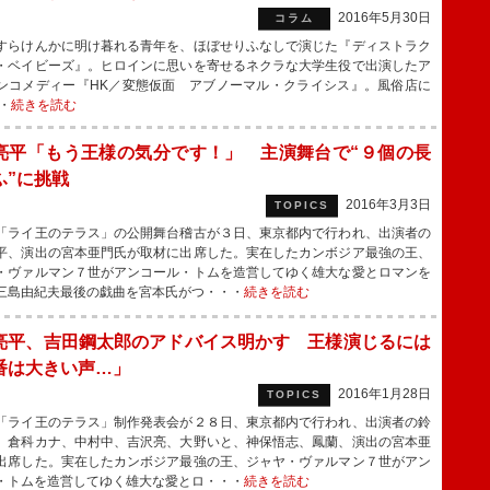
2016年5月30日
コラム
らけんかに明け暮れる青年を、ほぼせりふなしで演じた『ディストラク
・ベイビーズ』。ヒロインに思いを寄せるネクラな大学生役で出演したア
ンコメディー『HK／変態仮面 アブノーマル・クライシス』。風俗店に
・
続きを読む
亮平「もう王様の気分です！」 主演舞台で“９個の長
ふ”に挑戦
2016年3月3日
TOPICS
ライ王のテラス」の公開舞台稽古が３日、東京都内で行われ、出演者の
平、演出の宮本亜門氏が取材に出席した。実在したカンボジア最強の王、
・ヴァルマン７世がアンコール・トムを造営してゆく雄大な愛とロマンを
三島由紀夫最後の戯曲を宮本氏がつ・・・
続きを読む
亮平、吉田鋼太郎のアドバイス明かす 王様演じるには
番は大きい声…」
2016年1月28日
TOPICS
ライ王のテラス」制作発表会が２８日、東京都内で行われ、出演者の鈴
、倉科カナ、中村中、吉沢亮、大野いと、神保悟志、鳳蘭、演出の宮本亜
出席した。実在したカンボジア最強の王、ジャヤ・ヴァルマン７世がアン
・トムを造営してゆく雄大な愛とロ・・・
続きを読む