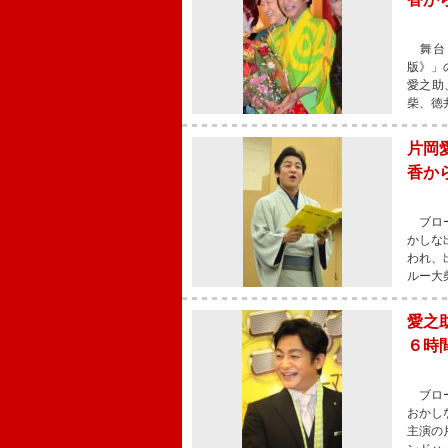
舞台「
版》」
愛之助
柴、徳
片岡
香か
ブロー
かしな
われ、
ルー大
愛之
６時
ブロー
おかし
主演の