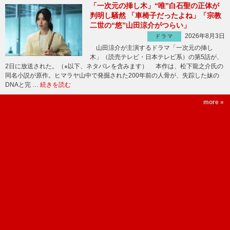
「一次元の挿し木」“唯”白石聖の正体が
判明し騒然 「車椅子だったよね」「宗教
二世の“悠”山田涼介がつらい」
2026年8月3日
ドラマ
山田涼介が主演するドラマ「一次元の挿し
木」（読売テレビ・日本テレビ系）の第5話が、
2日に放送された。（※以下、ネタバレを含みます） 本作は、松下龍之介氏の
同名小説が原作。ヒマラヤ山中で発掘された200年前の人骨が、失踪した妹の
DNAと完 …
続きを読む
more »