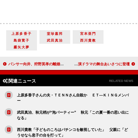
上原多香子
堂珍嘉邦
宮本亜門
島袋寛子
武田真治
西川貴教
霧矢大夢
パンサー向井、狩野英孝の離婚に驚き 「そんなそぶり全くなかった」
錦戸亮「生徒がかわいい」 主演ドラマの舞台あいさつに登壇
関連ニュース
RELATED NEWS
上原多香子さんの夫・ＴＥＮＮさん自殺か ＥＴ―ＫＩＮＧメンバ
ー
武田真治、秋元梢が“泡パーティー” 秋元「この夏一番の思い出に
なる」
西川貴教「子どものころはパチンコを敵視していた」 父親に「ど
うせなら息子の台を打って」