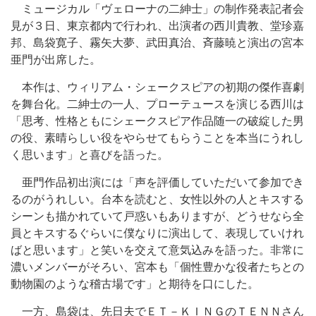
ミュージカル「ヴェローナの二紳士」の制作発表記者会
見が３日、東京都内で行われ、出演者の西川貴教、堂珍嘉
邦、島袋寛子、霧矢大夢、武田真治、斉藤暁と演出の宮本
亜門が出席した。
本作は、ウィリアム・シェークスピアの初期の傑作喜劇
を舞台化。二紳士の一人、プローテュースを演じる西川は
「思考、性格ともにシェークスピア作品随一の破綻した男
の役、素晴らしい役をやらせてもらうことを本当にうれし
く思います」と喜びを語った。
亜門作品初出演には「声を評価していただいて参加でき
るのがうれしい。台本を読むと、女性以外の人とキスする
シーンも描かれていて戸惑いもありますが、どうせなら全
員とキスするぐらいに僕なりに演出して、表現していけれ
ばと思います」と笑いを交えて意気込みを語った。非常に
濃いメンバーがそろい、宮本も「個性豊かな役者たちとの
動物園のような稽古場です」と期待を口にした。
一方、島袋は、先日夫でＥＴ－ＫＩＮＧのＴＥＮＮさん