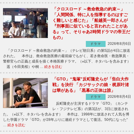
「クロスロード ～救命救急の約束～」
「人間関係、特に人を指導するのはすご
く難しいと感じた」「船越英一郎さんが
『刑事面に似ていると言われたことがあ
る』って、そりゃあ2時間ドラマの帝王だ
もの」
2026年8月6日
ドラマ
「クロスロード ～救命救急の約束～」（テレビ朝日系）の第5話が4日に放送
された。 本作は、救命救急医療の最前線でもがく、若き救命医・救急隊員・
警察官らの正義と成長を描く本格医療ドラマ。（※以下、ネタバレを含みます）
遥（今田美桜）や桐 …
続きを読む
「GTO」“鬼塚”反町隆史らが「告白大作
戦」を決行 「カジサックの娘・梶原叶渚
は華がある」「黒幕の正体は誰」
2026年8月4日
ドラマ
反町隆史が主演するドラマ「GTO」（カンテ
レ・フジテレビ系）の第3話が、3日に放送され
た。（※以下、ネタバレを含みます） 本作は、1998年に放送されて人気を博
した学園ドラマ「GTO」が28年ぶりに連続ドラマとして復活。50代になった“
…
続きを読む