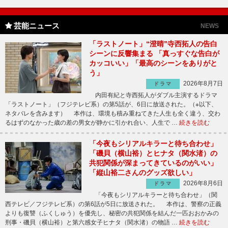
芸能ニュース
NEWS
「ラストノート」“澄晴”寺西拓人の告白
シーンに反響集まる 「真っすぐな告白が
カッコいい」「最高のシーンをありがと
う」
2026年8月7日
ドラマ
内田有紀と寺西拓人がダブル主演するドラマ
「ラストノート」（フジテレビ系）の第5話が、6日に放送された。（※以下、
ネタバレを含みます） 本作は、環境も積み重ねてきた人生も全く違う、交わ
るはずのなかった歳の差の男女が静かに引かれ合い、人生で …
続きを読む
「今夜もシリアルキラーと待ち合わせ」
「磯貝（横山裕）とヒナタ（関水渚）の
共犯関係が深まってきているのがいい」
「縦山裕二さんのグッズ欲しい」
2026年8月6日
ドラマ
「今夜もシリアルキラーと待ち合わせ」（関
西テレビ／フジテレビ系）の第6話が5日に放送された。 本作は、警察の正義
よりも復讐（ふくしゅう）を優先し、秘密の共犯関係を結んだ一匹おおかみの
刑事・磯貝（横山裕）と第六感女子ヒナタ（関水渚）の物語 …
続きを読む