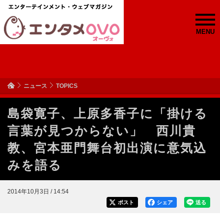
MENU
ニュース
TOPICS
島袋寛子、上原多香子に「掛ける
言葉が見つからない」 西川貴
教、宮本亜門舞台初出演に意気込
みを語る
2014年10月3日 / 14:54
ポスト
シェア
送る