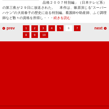
品格２００７特別編」（日本テレビ系）
の第三夜が２９日に放送された。 本作は、篠原演じる“スーパー
ハケン”の大前春子の歴史に迫る特別編。看護師や助産師、ふぐ調理
師など数々の資格を所得し・・・
続きを読む
prev
next
1
2
3
4
5
6
7
8
9
10