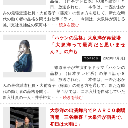
品格」（日本テレビ系）の第５話が１５
日、放送された。 本作は、一匹おおか
みの最強派遣社員・大前春子（篠原）の働き方を通して、新たな時
代の働く者の品格を問うお仕事ドラマ。 今回は、大泉洋が演じる
旭川支社長補佐の東海林・・・
続きを読む
「ハケンの品格」大泉洋が再登場
「大泉洋って最高だと思いませ
ん？」の声も
2020年7月8日
TOPICS
篠原涼子が主演するドラマ「ハケンの
品格」（日本テレビ系）の第４話が８
日、放送された。 本作は、一匹おおか
みの最強派遣社員・大前春子（篠原）の働き方を通して、新たな時
代の働く者の品格を問う。 第４話では、コネ入社を自称していた
新入社員の一人・井手裕太・・・
続きを読む
大泉洋の出演舞台でＰＡＲＣＯ劇場
再開 三谷幸喜「大泉洋が雨男で、
初日は大雨に」