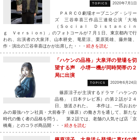
2020年7月1日
TOPICS
ＰＡＲＣＯ劇場オープニング・シリー
ズ 三谷幸喜三作品三連発公演「大地
（Ｓｏｃｉａｌ Ｄｉｓｔａｎｃｉｎ
ｇ Ｖｅｒｓｉｏｎ）」のフォトコールが７月１日、東京都内で行
われ、出演者の大泉洋、山本耕史、竜星涼、栗原英雄、藤井隆、
作・演出の三谷幸喜ほかが出席した・・・
続きを読む
「ハケンの品格」大泉洋の登場を切
望する声 小堺一機が同時間帯の２
局に出演
2020年6月24日
TOPICS
篠原涼子が主演するドラマ「ハケンの
品格」（日本テレビ系）の第２話が２４
日、放送された。 本作は、一匹おおか
みの最強ハケン社員・大前春子（篠原）の働き方を通して、新たな
時代の働く者の品格を問う。 第２話では、老舗の人気そば店「京
橋庵」とのコラボ商品開・・・
続きを読む
篠原涼子、大泉洋ら登場に喜びの声