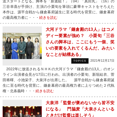
送スタートとなる。脚本を「新選組！」（04）「真田丸」（16）の
三谷幸喜が手掛け、主演の小栗旬を筆頭に豪華キャストをそろえた
本作は、源平合戦から鎌倉幕府誕生に至る時代を背景に、鎌倉幕府
の最高権力者に・・・
続きを読む
大河ドラマ「鎌倉殿の13人」はコメ
ディー要素が強め？ 小栗旬「三谷
さんの脚本は、ここにもう一個、笑
いの要素を入れてくるんだ、みたい
なことが結構ある」
2021年12月17日
TOPICS
2022年に放送されるＮＨＫの大河ドラマ「鎌倉殿の13人」のオン
ライン出演者会見が17日に行われ、出演者の小栗旬、新垣結衣、菅
田将暉、小池栄子、大泉洋が出席した。 源平合戦から鎌倉幕府誕
生に至る時代を背景に、鎌倉幕府の最高権力者に上りつめた２代執
権・北条義時・・・
続きを読む
大泉洋「監督が褒めないから皆不安
になる」 門脇麦「大泉さんといる
ときだけ監督は楽しそう」