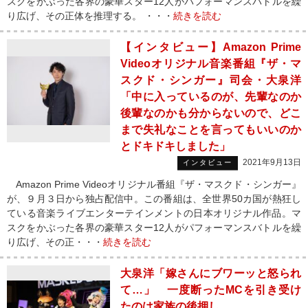
スクをかぶった各界の豪華スター12人がパフォーマンスバトルを繰
り広げ、その正体を推理する。 ・・・
続きを読む
【インタビュー】Amazon Prime
Videoオリジナル音楽番組『ザ・マ
スクド・シンガー』司会・大泉洋
「中に入っているのが、先輩なのか
後輩なのかも分からないので、どこ
まで失礼なことを言ってもいいのか
とドキドキしました」
2021年9月13日
インタビュー
Amazon Prime Videoオリジナル番組『ザ・マスクド・シンガー』
が、９月３日から独占配信中。この番組は、全世界50カ国が熱狂し
ている音楽ライブエンターテインメントの日本オリジナル作品。マ
スクをかぶった各界の豪華スター12人がパフォーマンスバトルを繰
り広げ、その正・・・
続きを読む
大泉洋「嫁さんにブワーッと怒られ
て…」 一度断ったMCを引き受け
たのは家族の後押し