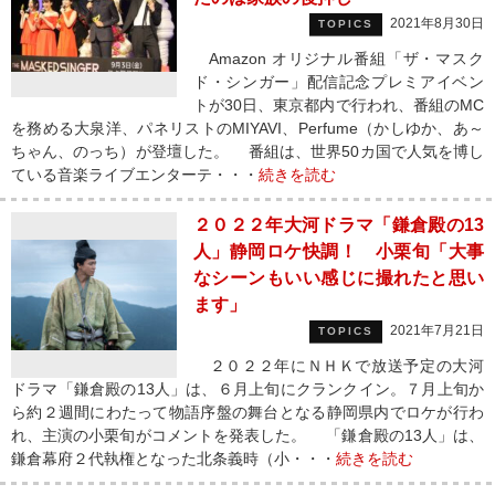
2021年8月30日
TOPICS
Amazon オリジナル番組「ザ・マスク
ド・シンガー」配信記念プレミアイベン
トが30日、東京都内で行われ、番組のMC
を務める大泉洋、パネリストのMIYAVI、Perfume（かしゆか、あ～
ちゃん、のっち）が登壇した。 番組は、世界50カ国で人気を博し
ている音楽ライブエンターテ・・・
続きを読む
２０２２年大河ドラマ「鎌倉殿の13
人」静岡ロケ快調！ 小栗旬「大事
なシーンもいい感じに撮れたと思い
ます」
2021年7月21日
TOPICS
２０２２年にＮＨＫで放送予定の大河
ドラマ「鎌倉殿の13人」は、６月上旬にクランクイン。７月上旬か
ら約２週間にわたって物語序盤の舞台となる静岡県内でロケが行わ
れ、主演の小栗旬がコメントを発表した。 「鎌倉殿の13人」は、
鎌倉幕府２代執権となった北条義時（小・・・
続きを読む