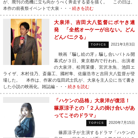
が、廃刊の危機に立ち向かうべく奔走する姿を描く。 この日は、
本作の前夜祭イベントで大泉・・・
続きを読む
大泉洋、吉田大八監督にボヤき連
発 「全然オーケーが出ない。どん
どんパニクる」
2021年3月3日
TOPICS
映画『騙し絵の牙』騙し合いバトル開
幕式が３日、東京都内で行われ、出演者
の大泉洋、松岡茉優、宮沢氷魚、池田エ
ライザ、木村佳乃、斎藤工、國村隼、佐藤浩市と吉田大八監督が登
場した。 本作は、作家の塩田武士氏が、大泉を主人公に当て書き
した小説の映画化。雑誌編・・・
続きを読む
「ハケンの品格」大泉洋が復活！
篠原涼子との「２人の掛け合いがあ
ってこそのドラマ」
2020年7月15日
TOPICS
篠原涼子が主演するドラマ「ハケンの