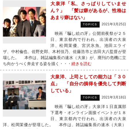
大泉洋「私、さっぱりしていませ
ん？」 「髪は癖があるが、性格は
あまり癖はない」
2021年3月25日
TOPICS
映画『騙し絵の牙』公開前夜祭が２５
日、東京都内で行われ、出演者の大泉
洋、松岡茉優、宮沢氷魚、池田エライ
ザ、中村倫也、佐野史郎、木村佳乃、佐藤浩市と吉田大八監督が登
場した。 本作は、雑誌編集長の速水（大泉）が、廃刊の危機に立
ち向かうべく奔走する姿を描く・・・
続きを読む
大泉洋、上司としての能力は「３０
点」 「自分の損得を優先して判断
している」
2021年3月18日
TOPICS
映画『騙し絵の牙』大泉洋１日直属部
下選考・オンライン面接イベントが１８
日、東京都内で行われ、出演者の大泉
洋、松岡茉優が登壇した。 本作は、雑誌編集長の速水（大泉）