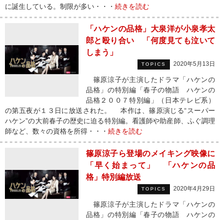
に誕生している。制限が多い・・・
続きを読む
「ハケンの品格」大泉洋が小泉孝太
郎と殴り合い 「何度見ても泣いて
しまう」
2020年5月13日
TOPICS
篠原涼子が主演したドラマ「ハケンの
品格」の特別編「春子の物語 ハケンの
品格２００７特別編」（日本テレビ系）
の第五夜が１３日に放送された。 本作は、篠原演じる“スーパー
ハケン”の大前春子の歴史に迫る特別編。看護師や助産師、ふぐ調理
師など、数々の資格を所得・・・
続きを読む
篠原涼子ら登場のメイキング映像に
「早く始まって」 「ハケンの品
格」特別編放送
2020年4月29日
TOPICS
篠原涼子が主演したドラマ「ハケンの
品格」の特別編「春子の物語 ハケンの