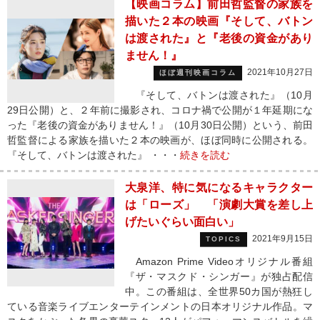
【映画コラム】前田哲監督の家族を
描いた２本の映画『そして、バトン
は渡された』と『老後の資金があり
ません！』
2021年10月27日
ほぼ週刊映画コラム
『そして、バトンは渡された』（10月
29日公開）と、２年前に撮影され、コロナ禍で公開が１年延期にな
った『老後の資金がありません！』（10月30日公開）という、前田
哲監督による家族を描いた２本の映画が、ほぼ同時に公開される。
『そして、バトンは渡された』 ・・・
続きを読む
大泉洋、特に気になるキャラクター
は「ローズ」 「演劇大賞を差し上
げたいぐらい面白い」
2021年9月15日
TOPICS
Amazon Prime Videoオリジナル番組
『ザ・マスクド・シンガー』が独占配信
中。この番組は、全世界50カ国が熱狂し
ている音楽ライブエンターテインメントの日本オリジナル作品。マ