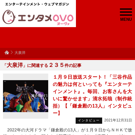
MENU
大泉洋
大泉洋
２３５
「
」に関連する
件の記事
１月９日放送スタート！「三谷作品
の魅力は何といっても『エンターテ
インメント』。毎回、お客さんを大
いに驚かせます」清水拓哉（制作統
括）【「鎌倉殿の13人」インタビュ
ー】
2021年12月31日
インタビュー
2022年の大河ドラマ「鎌倉殿の13人」が１月９日からＮＨＫで放