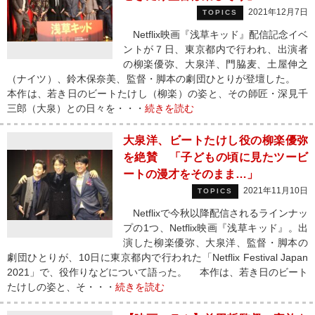
2021年12月7日
TOPICS
Netflix映画『浅草キッド』配信記念イベ
ントが７日、東京都内で行われ、出演者
の柳楽優弥、大泉洋、門脇麦、土屋伸之
（ナイツ）、鈴木保奈美、監督・脚本の劇団ひとりが登壇した。
本作は、若き日のビートたけし（柳楽）の姿と、その師匠・深見千
三郎（大泉）との日々を・・・
続きを読む
大泉洋、ビートたけし役の柳楽優弥
を絶賛 「子どもの頃に見たツービ
ートの漫才をそのまま…」
2021年11月10日
TOPICS
Netflixで今秋以降配信されるラインナッ
プの1つ、Netflix映画『浅草キッド』。出
演した柳楽優弥、大泉洋、監督・脚本の
劇団ひとりが、10日に東京都内で行われた「Netflix Festival Japan
2021」で、役作りなどについて語った。 本作は、若き日のビート
たけしの姿と、そ・・・
続きを読む