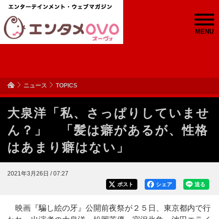
MENU
ニュース
TOPICS
大泉洋「私、さっぱりしていませ
ん？」 「髪は癖があるが、性格
はあまり癖はない」
2021年3月26日 / 07:27
ポスト
シェア
送る
映画『騙し絵の牙』公開前夜祭が２５日、東京都内で行