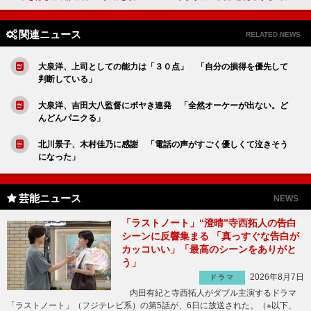
関連ニュース
RELATED NEWS
大泉洋、上司としての能力は「３０点」 「自分の損得を優先して
判断している」
大泉洋、吉田大八監督にボヤき連発 「全然オーケーが出ない。ど
んどんパニクる」
北川景子、木村佳乃に感謝 「電話の声がすごく優しくて泣きそう
になった」
芸能ニュース
NEWS
「ラストノート」“澄晴”寺西拓人の告白
シーンに反響集まる 「真っすぐな告白が
カッコいい」「最高のシーンをありがと
う」
2026年8月7日
ドラマ
内田有紀と寺西拓人がダブル主演するドラマ
「ラストノート」（フジテレビ系）の第5話が、6日に放送された。（※以下、