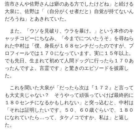
浩市さんや佐野さんは癖のある方でしたけどね」と続ける
大泉に、佐野は「（自分がくせ者だと）自覚が持てないん
だろうね」とあきれていた。
また、「ウソを見破り、ウラを暴け。」という本作のキ
ャッチコピーにちなみ、「今までについたうそ」を尋ねら
れた中村は「僕、身長が１６８センチだったのですが、プ
ロフィールでは１７０になっています。実に１５年以上。
でも先日、生まれて初めて人間ドッグに行ったら１７０あ
ったんですよ。言霊です」と驚きのエピソードを披露し
た。
これを聞いた大泉が「だったら次は『１７２』と言って
も大丈夫じゃない？ そうやって頑張っていけば最終的に
１８０センチになるかもしれない」と突っ込むと、中村は
「それは証明したいです。５０、６０歳ぐらいで、１８０
になれていたら…って、タケノコですか、私は」と返し
た。