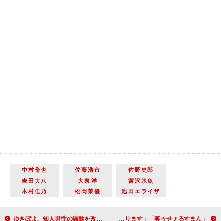
中村倫也
佐藤浩市
佐野史郎
吉田大八
大泉洋
宮沢氷魚
木村佳乃
松岡茉優
池田エライザ
ゆきぽよ、知人男性の騒動を改めて謝罪 「このお仕事で恩返しをしていけたら」
「笑ゥせぇるすまん」ＴＨＥ ＳＴＡＧＥ開幕 佐藤流司「えも言われぬ多幸感を味わうことになります」