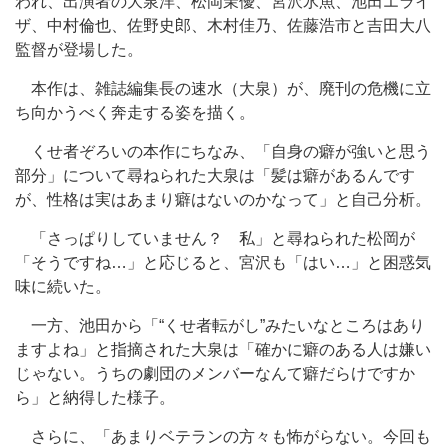
われ、出演者の大泉洋、松岡茉優、宮沢氷魚、池田エライ
ザ、中村倫也、佐野史郎、木村佳乃、佐藤浩市と吉田大八
監督が登場した。
本作は、雑誌編集長の速水（大泉）が、廃刊の危機に立
ち向かうべく奔走する姿を描く。
くせ者ぞろいの本作にちなみ、「自身の癖が強いと思う
部分」について尋ねられた大泉は「髪は癖があるんです
が、性格は実はあまり癖はないのかなって」と自己分析。
「さっぱりしていません？ 私」と尋ねられた松岡が
「そうですね…」と応じると、宮沢も「はい…」と困惑気
味に続いた。
一方、池田から「“くせ者転がし”みたいなところはあり
ますよね」と指摘された大泉は「確かに癖のある人は嫌い
じゃない。うちの劇団のメンバーなんて癖だらけですか
ら」と納得した様子。
さらに、「あまりベテランの方々も怖がらない。今回も