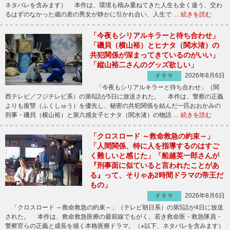
ネタバレを含みます） 本作は、環境も積み重ねてきた人生も全く違う、交わ
るはずのなかった歳の差の男女が静かに引かれ合い、人生で …
続きを読む
「今夜もシリアルキラーと待ち合わせ」
「磯貝（横山裕）とヒナタ（関水渚）の
共犯関係が深まってきているのがいい」
「縦山裕二さんのグッズ欲しい」
2026年8月6日
ドラマ
「今夜もシリアルキラーと待ち合わせ」（関
西テレビ／フジテレビ系）の第6話が5日に放送された。 本作は、警察の正義
よりも復讐（ふくしゅう）を優先し、秘密の共犯関係を結んだ一匹おおかみの
刑事・磯貝（横山裕）と第六感女子ヒナタ（関水渚）の物語 …
続きを読む
「クロスロード ～救命救急の約束～」
「人間関係、特に人を指導するのはすご
く難しいと感じた」「船越英一郎さんが
『刑事面に似ていると言われたことがあ
る』って、そりゃあ2時間ドラマの帝王だ
もの」
2026年8月6日
ドラマ
「クロスロード ～救命救急の約束～」（テレビ朝日系）の第5話が4日に放送
された。 本作は、救命救急医療の最前線でもがく、若き救命医・救急隊員・
警察官らの正義と成長を描く本格医療ドラマ。（※以下、ネタバレを含みます）