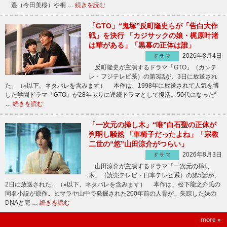
遥（今田美桜）や桐 …
続きを読む
「GTO」“鬼塚”反町隆史らが「告白大作
戦」を決行 「カジサックの娘・梶原叶渚
は華がある」「黒幕の正体は誰」
2026年8月4日
ドラマ
反町隆史が主演するドラマ「GTO」（カンテ
レ・フジテレビ系）の第3話が、3日に放送され
た。（※以下、ネタバレを含みます） 本作は、1998年に放送されて人気を博
した学園ドラマ「GTO」が28年ぶりに連続ドラマとして復活。50代になった“
…
続きを読む
「一次元の挿し木」“唯”白石聖の正体が
判明し騒然 「車椅子だったよね」「宗教
二世の“悠”山田涼介がつらい」
2026年8月3日
ドラマ
山田涼介が主演するドラマ「一次元の挿し
木」（読売テレビ・日本テレビ系）の第5話が、
2日に放送された。（※以下、ネタバレを含みます） 本作は、松下龍之介氏の
同名小説が原作。ヒマラヤ山中で発掘された200年前の人骨が、失踪した妹の
DNAと完 …
続きを読む
more »