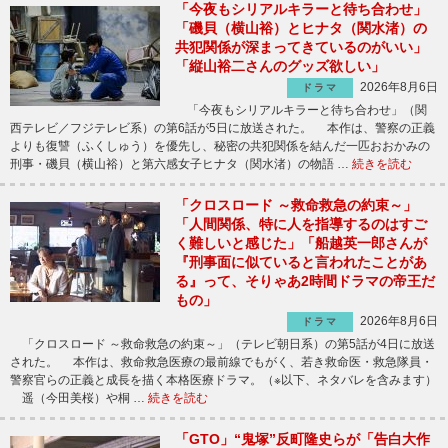
「今夜もシリアルキラーと待ち合わせ」
「磯貝（横山裕）とヒナタ（関水渚）の
共犯関係が深まってきているのがいい」
「縦山裕二さんのグッズ欲しい」
2026年8月6日
ドラマ
「今夜もシリアルキラーと待ち合わせ」（関
西テレビ／フジテレビ系）の第6話が5日に放送された。 本作は、警察の正義
よりも復讐（ふくしゅう）を優先し、秘密の共犯関係を結んだ一匹おおかみの
刑事・磯貝（横山裕）と第六感女子ヒナタ（関水渚）の物語 …
続きを読む
「クロスロード ～救命救急の約束～」
「人間関係、特に人を指導するのはすご
く難しいと感じた」「船越英一郎さんが
『刑事面に似ていると言われたことがあ
る』って、そりゃあ2時間ドラマの帝王だ
もの」
2026年8月6日
ドラマ
「クロスロード ～救命救急の約束～」（テレビ朝日系）の第5話が4日に放送
された。 本作は、救命救急医療の最前線でもがく、若き救命医・救急隊員・
警察官らの正義と成長を描く本格医療ドラマ。（※以下、ネタバレを含みます）
遥（今田美桜）や桐 …
続きを読む
「GTO」“鬼塚”反町隆史らが「告白大作