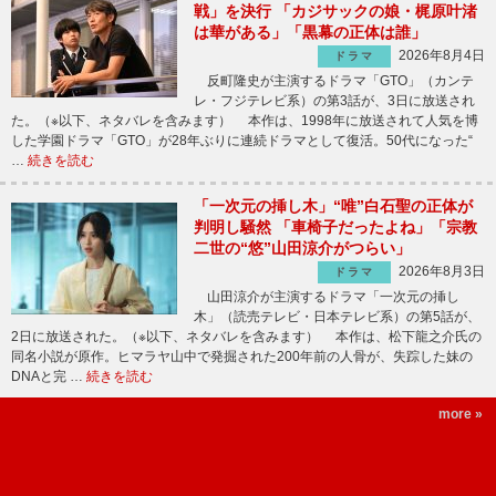
戦」を決行 「カジサックの娘・梶原叶渚
は華がある」「黒幕の正体は誰」
2026年8月4日
ドラマ
反町隆史が主演するドラマ「GTO」（カンテ
レ・フジテレビ系）の第3話が、3日に放送され
た。（※以下、ネタバレを含みます） 本作は、1998年に放送されて人気を博
した学園ドラマ「GTO」が28年ぶりに連続ドラマとして復活。50代になった“
…
続きを読む
「一次元の挿し木」“唯”白石聖の正体が
判明し騒然 「車椅子だったよね」「宗教
二世の“悠”山田涼介がつらい」
2026年8月3日
ドラマ
山田涼介が主演するドラマ「一次元の挿し
木」（読売テレビ・日本テレビ系）の第5話が、
2日に放送された。（※以下、ネタバレを含みます） 本作は、松下龍之介氏の
同名小説が原作。ヒマラヤ山中で発掘された200年前の人骨が、失踪した妹の
DNAと完 …
続きを読む
more »