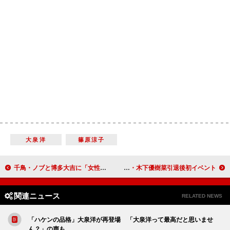
大泉洋
篠原涼子
千鳥・ノブと博多大吉に「女性問題に注意」の忠告 ノブ「逆恨みが一番怖いんです」
藤本敏史、野呂佳代に謝罪 元妻・木下優樹菜引退後初イベント
関連ニュース
RELATED NEWS
「ハケンの品格」大泉洋が再登場 「大泉洋って最高だと思いませ
ん？」の声も