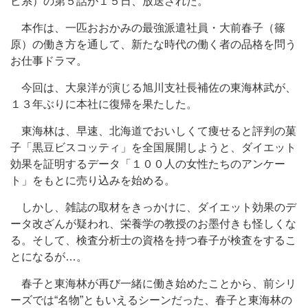
ビ系）の第５話が１５日、放送された。
本作は、一匹おおかみの最強派遣社員・大前春子（篠
原）の働き方を通して、新たな時代の働く者の品格を問う
お仕事ドラマ。
今回は、大泉洋が演じる旭川支社長補佐の東海林武が、
１３年ぶりに本社に復帰を果たした。
東海林は、早速、北海道でおいしくて痩せると評判の菓
子「黒豆ビスコッティ」を全国展開しようと、ダイエット
効果を証明するデータ「１００人の女性たちのアンケー
ト」をもとに売り込みを始める。
しかし、雑誌の取材をきっかけに、ダイエット効果のデ
ータ改ざんが疑われ、栄養学の教授のお墨付きも怪しくな
る。そして、検査分析士の資格を持つ春子が検査をするこ
とになるが…。
春子と東海林が再び一緒に働き始めたことから、前シリ
ーズでは“名物”ともいえるシーンだった、春子と東海林の