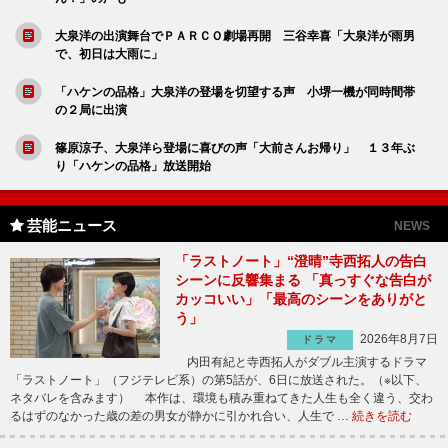
大泉洋の出演舞台でＰＡＲＣＯ劇場再開 三谷幸喜「大泉洋が雨男
で、初日は大雨に」
「ハケンの品格」大泉洋の登場を切望する声 小堺一機が同時間帯
の２局に出演
篠原涼子、大泉洋ら登場に喜びの声「大前さんお帰り」 １３年ぶ
り「ハケンの品格」放送開始
芸能ニュース
NEWS
「ラストノート」“澄晴”寺西拓人の告白
シーンに反響集まる 「真っすぐな告白が
カッコいい」「最高のシーンをありがと
う」
2026年8月7日
ドラマ
内田有紀と寺西拓人がダブル主演するドラマ
「ラストノート」（フジテレビ系）の第5話が、6日に放送された。（※以下、
ネタバレを含みます） 本作は、環境も積み重ねてきた人生も全く違う、交わ
るはずのなかった歳の差の男女が静かに引かれ合い、人生で …
続きを読む