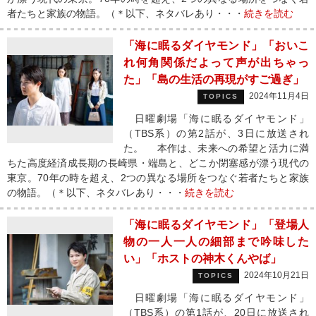
者たちと家族の物語。（＊以下、ネタバレあり・・・
続きを読む
「海に眠るダイヤモンド」「おいこ
れ何角関係だよって声が出ちゃっ
た」「島の生活の再現がすご過ぎ」
2024年11月4日
TOPICS
日曜劇場「海に眠るダイヤモンド」
（TBS系）の第2話が、3日に放送され
た。 本作は、未来への希望と活力に満
ちた高度経済成長期の長崎県・端島と、どこか閉塞感が漂う現代の
東京。70年の時を超え、2つの異なる場所をつなぐ若者たちと家族
の物語。（＊以下、ネタバレあり・・・
続きを読む
「海に眠るダイヤモンド」「登場人
物の一人一人の細部まで吟味した
い」「ホストの神木くんやば」
2024年10月21日
TOPICS
日曜劇場「海に眠るダイヤモンド」
（TBS系）の第1話が、20日に放送され