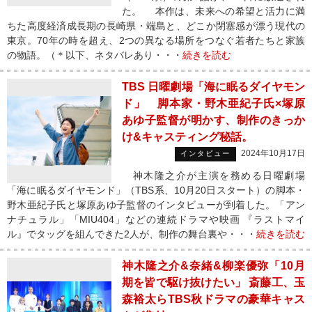
た。 本作は、未来への希望と活力に満
ちた高度経済成長期の長崎県・端島と、どこか閉塞感が漂う現代の
東京。70年の時を超え、2つの異なる場所をつなぐ若者たちと家族
の物語。（＊以下、ネタバレあり・・・
続きを読む
TBS 日曜劇場「海に眠るダイヤモン
ド」 脚本家・野木亜紀子氏×塚原
あゆ子監督が明かす、制作のきっか
け&キャスティング秘話。
2024年10月17日
インタビュー
神木隆之介が主演を務める日曜劇場
「海に眠るダイヤモンド」（TBS系、10月20日スタート）の脚本・
野木亜紀子氏と塚原あゆ子監督のインタビューが到着した。「アン
ナチュラル」「MIU404」などの連続ドラマや映画 『ラストマイ
ル』でタッグを組んできた2人が、制作の舞台裏や・・・
続きを読む
神木隆之介&奈緒&柳楽優弥「10月
期を皆で駆け抜けたい」 斎藤工、玉
森裕太らTBS秋ドラマの豪華キャス