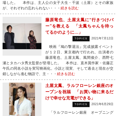
場した。 本作は、主人公の女子大生・千波（土屋）とその家族
が、それぞれの忘れられない・・・
続きを読む
藤原竜也、土屋太鳳に“行きつけバ
ー”を教える 「太鳳ちゃんを待っ
てるかのように…」
2021年7月12日
TOPICS
映画『鳩の撃退法』完成披露イベント
が１２日、東京都内で行われ、出演者の
藤原竜也、土屋太鳳、風間俊介、西野七
瀬とタカハタ秀太監督が登壇した。 本作は、直木賞作家・佐藤正
午氏の同名小説を実写映画化。小説と現実、そして過去と現在が交
錯しながら進む物語で、主・・・
続きを読む
土屋太鳳、ラルフローレン銀座のオ
ープンを祝福 「お買い物に来るだ
けで幸せな充電ができる」
2021年6月29日
TOPICS
「ラルフローレン銀座 オープニング