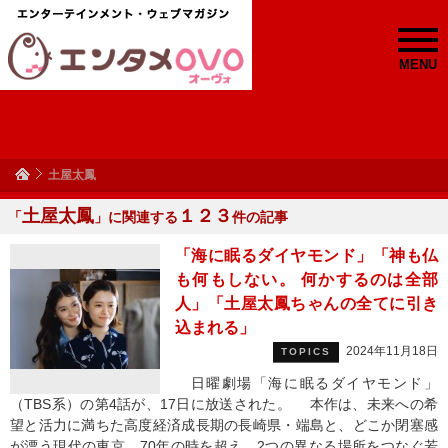
MENU
土屋太鳳
土屋太鳳
１２３
「
」に関連する
件の記事
「海に眠るダイヤモンド」「神も仏
も何もしない。 何かするのは全部
人」「土屋太鳳ちゃんの全てに引き
込まれる」
2024年11月18日
TOPICS
日曜劇場「海に眠るダイヤモンド」
（TBS系）の第4話が、17日に放送された。 本作は、未来への希
望と活力に満ちた高度経済成長期の長崎県・端島と、どこか閉塞感
が漂う現代の東京。70年の時を超え、2つの異なる場所をつなぐ若