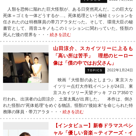
人類を恐怖に陥れた巨大怪獣が、ある日突然死んだ。この巨大な
死体＝ゴミを一体どうするか…。死体処理という極秘ミッションを
任されたのは特務隊員の帯刀アラタだった。そして、環境大臣の秘
書官として、雨音ユキノもこのミッションに関わっていた。怪獣の
死んだ後の世界を・・・
続きを読む
山田涼介、スカイツリーに上るも
「高い所は苦手」 理想のヒーロー
像は「僕の中ではお父さん」
2022年1月24日
TOPICS
映画『大怪獣のあとしまつ』東京スカ
イツリー点灯大作戦イベントが24日、東
京スカイツリー天望デッキ フロア350で
行われ、出演者の山田涼介、土屋太鳳が出席した。 本作は、倒さ
れた怪獣の“死体処理”をめぐる物語。怪獣の“後始末”を命じられた特
務隊の隊員・帯刀アラタ・・・
続きを読む
【インタビュー】新春ドラマスペシ
ャル「優しい音楽～ティアーズ・イ