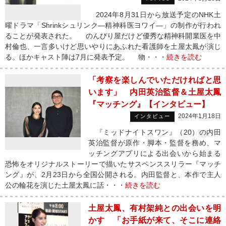
2024年8月31日から放送予定のNHK土
曜ドラマ「Shrinkシュリンク―精神科医ヨワイ―」の制作が行われ
ることが発表された。 のんびり屋だけど優秀な精神科開業医を中
村倫也、一言多いけど思いやりにあふれた看護師を土屋太鳳が演じ
る。ほかキャスト陣は7月に発表予定。 物・・・
続きを読む
「考察を楽しんでいただければと思
います」 内田英治監督＆土屋太鳳
『マッチング』【インタビュー】
2024年1月18日
インタビュー
『ミッドナイトスワン』（20）の内田
英治監督が原作・脚本・監督を務め、マ
ッチングアプリによる出会いから始まる
恐怖をオリジナルストーリーで描いたサスペンススリラー『マッチ
ング』が、2月23日から全国公開される。内田監督と、本作で主人
公の輪花を演じた土屋太鳳に話・・・
続きを読む
土屋太鳳、有村架純との出会いを明
かす 「お手紙が来て、そこに連絡