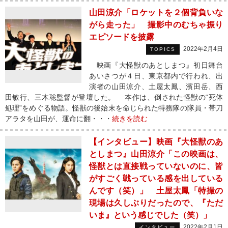
山田涼介「ロケットを２個背負いな
がら走った」 撮影中のむちゃ振り
エピソードを披露
2022年2月4日
TOPICS
映画『大怪獣のあとしまつ』初日舞台
あいさつが４日、東京都内で行われ、出
演者の山田涼介、土屋太鳳、濱田岳、西
田敏行、三木聡監督が登壇した。 本作は、倒された怪獣の“死体
処理”をめぐる物語。怪獣の後始末を命じられた特務隊の隊員・帯刀
アラタを山田が、運命に翻・・・
続きを読む
【インタビュー】映画『大怪獣のあ
としまつ』山田涼介「この映画は、
怪獣とは直接戦っていないのに、皆
がすごく戦っている感を出している
んです（笑）」 土屋太鳳「特撮の
現場は久しぶりだったので、『ただ
いま』という感じでした（笑）」
2022年2月1日
インタビュー