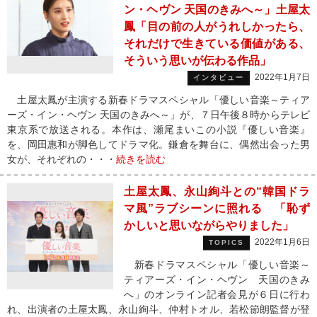
ン・ヘヴン 天国のきみへ～」土屋太
鳳「目の前の人がうれしかったら、
それだけで生きている価値がある、
そういう思いが伝わる作品」
2022年1月7日
インタビュー
土屋太鳳が主演する新春ドラマスペシャル「優しい音楽～ティア
ーズ・イン・ヘヴン 天国のきみへ～」が、７日午後８時からテレビ
東京系で放送される。本作は、瀬尾まいこの小説『優しい音楽』
を、岡田惠和が脚色してドラマ化。鎌倉を舞台に、偶然出会った男
女が、それぞれの・・・
続きを読む
土屋太鳳、永山絢斗との“韓国ドラ
マ風”ラブシーンに照れる 「恥ず
かしいと思いながらやりました」
2022年1月6日
TOPICS
新春ドラマスペシャル「優しい音楽～
ティアーズ・イン・ヘヴン 天国のきみ
へ」のオンライン記者会見が６日に行わ
れ、出演者の土屋太鳳、永山絢斗、仲村トオル、若松節朗監督が登