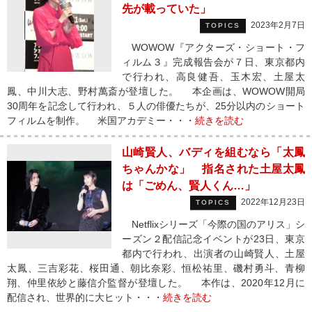
先が載っていた」
2023年2月7日
TOPICS
WOWOW『アクターズ・ショート・フ
ィルム３』完成報告会が７日、東京都内
で行われ、高良健吾、玉木宏、土屋太
鳳、中川大志、野村萬斎が登壇した。 本企画は、WOWOW開局
30周年を記念して行われ、５人の俳優たちが、25分以内のショート
フィルムを制作。 米国アカデミー・・・
続きを読む
山崎賢人、バディを組むなら「太鳳
ちゃんかな」 指名された土屋太鳳
は「ごめん、賢人くん…」
2022年12月23日
TOPICS
Netflixシリーズ「今際の国のアリス」シ
ーズン２配信記念イベントが23日、東京
都内で行われ、出演者の山崎賢人、土屋
太鳳、三吉彩花、桜田通、朝比奈彩、恒松祐里、磯村勇斗、青柳
翔、仲里依紗と藤信介監督が登壇した。 本作は、2020年12月に
配信され、世界的に大ヒット・・・
続きを読む