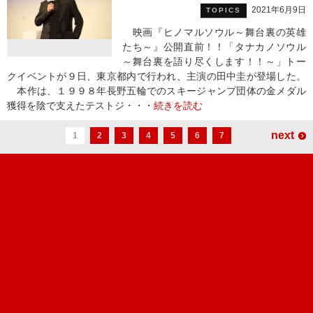
2021年6月9日
TOPICS
映画『ヒノマルソウル～舞台裏の英雄
たち～』公開直前！！「タナカノソウル
～舞台裏を語り尽くします！！～」トー
クイベントが９日、東京都内で行われ、主演の田中圭が登場した。
本作は、１９９８年長野五輪でのスキージャンプ団体の金メダル
獲得を陰で支えたテストジ・・・
続きを読む
next
1
2
3
4
5
6
7