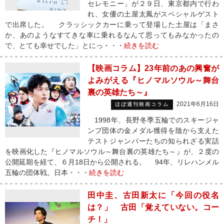
セレモニー」が２９日、東京都内で行わ
れ、女優の土屋太鳳がスペシャルゲスト
で出席した。 クラッシックカーに乗って登場した土屋は「まさ
か、あのようなすてきな車に乗れるなんて思ってもみなかったの
で、とても幸せでした」とにっ・・・
続きを読む
【映画コラム】23年前のあの興奮が
よみがえる『ヒノマルソウル～舞台
裏の英雄たち～』
2021年6月16日
ほぼ週刊映画コラム
1998年、長野冬季五輪でのスキージャ
ンプ団体の金メダル獲得を陰から支えた
テストジャンパーたちの知られざる実話
を映画化した『ヒノマルソウル～舞台裏の英雄たち～』が、２度の
公開延期を経て、６月18日から公開される。 94年、リレハンメル
五輪の団体戦。日本・・・
続きを読む
田中圭、古田新太に「今回の役名
は？」 古田「覚えていない。コー
チ！」