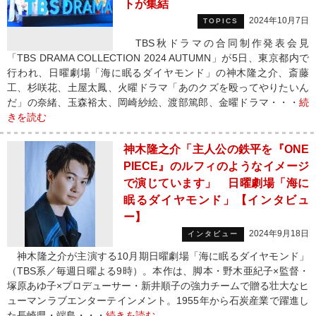
トが集結
2024年10月7日
TOPICS
TBS秋ドラマの合同制作発表会見
「TBS DRAMA COLLECTION 2024 AUTUMN」が5日、東京都内で
行われ、日曜劇場「海に眠るダイヤモンド」の神木隆之介、斎藤
工、杉咲花、土屋太鳳、火曜ドラマ「あのクズを殴ってやりたいん
だ」の奈緒、玉森裕太、岡崎紗絵、渡部篤郎、金曜ドラマ・・・
続
きを読む
神木隆之介「主人公の鉄平を『ONE
PIECE』のルフィのようなイメージ
で演じています」 日曜劇場「海に
眠るダイヤモンド」【インタビュ
ー】
2024年9月18日
インタビュー
神木隆之介が主演する10月期日曜劇場「海に眠るダイヤモンド」
（TBS系／毎週日曜よる9時）。本作は、脚本・野木亜紀子×監督・
塚原あゆ子×プロデューサー・新井順子の強力チームで贈る壮大なヒ
ューマンラブエンターテインメント。1955年から石炭産業で躍進し
た長崎県・端島・・・
続きを読む