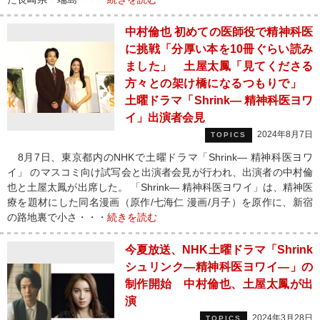
中村倫也 初めての医師役で精神科医
に挑戦「分厚い本を10冊ぐらい読み
ました」 土屋太鳳「見てくださる
方々との架け橋になるつもりで」
土曜ドラマ「Shrink― 精神科医ヨワ
イ」出演者会見
2024年8月7日
TOPICS
8月7日、東京都内のNHKで土曜ドラマ「Shrink― 精神科医ヨワ
イ」 のマスコミ向け試写会と出演者会見が行われ、出演者の中村倫
也と土屋太鳳が出席した。 「Shrink― 精神科医ヨワイ」は、精神医
療を題材にした同名漫画（原作/七海仁 漫画/月子）を原作に、新宿
の路地裏で小さ・・・
続きを読む
今夏放送、NHK土曜ドラマ「Shrink
シュリンク―精神科医ヨワイ―」の
制作開始 中村倫也、土屋太鳳が出
演
2024年3月28日
TOPICS