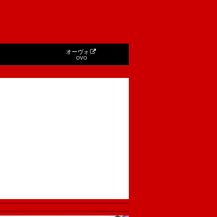
オーヴォ
OVO