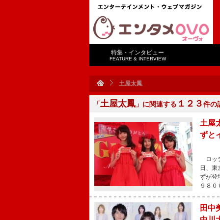
特集・インタビュー
FEATURE & INTERVIEW
土屋太鳳
土屋太鳳
１２３
「
」に関連する
件の
土屋
ずと
ロッテ
日、東
ずが登
９８０
田中
中川