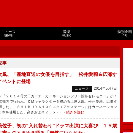
ニュース
音楽
特別企画
NEWS
MUSIC
PR
記事
太鳳、「産地直送の女優を目指す」 松井愛莉＆広瀬す
イベントに登場
2014年5月7日
ニュース
「２０１４母の日ガーナ カーネーションツリー除幕セレモニー」が７
京都内で行われ、ＣＭキャラクターを務める土屋太鳳、松井愛莉、広瀬す
壇した。 ＳＨＩＢＵＹＡ１０９スクエアのステージにはカーネーション
０本を使用した、高さおよそ２．５・・・
続きを読む
美佐子、初の“入れ替わり”ドラマ出演に大喜び １５歳
大志へのときめき語る「自然にいられた」