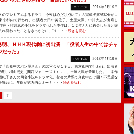
2014年2月19日
ニュース
のプレミアムよるドラマ「今夜は心だけ抱いて」の完成披露試写会が１
東京都内で行われ、出演者の田中美佐子、土屋太鳳、中川大志が出席し
作家・唯川恵の小説をドラマ化した本作は、１２年ぶりに再会した母と娘
入れ替わったことをきっかけに、“１・・・
続きを読む
秀明、ＮＨＫ現代劇に初出演 「役者人生の中ではチャ
ジだった」
2013年4月19日
TOPICS
「真夜中のパン屋さん」の試写会が１９日、東京都内で行われ、出演者
秀明、桐山照史（関西ジャニーズＪｒ．）、土屋太鳳が登壇した。 本作
沼紀子さんの同名小説をドラマ化。都会の片隅で真夜中だけ開く不思議な
を舞台に、笑顔が魅力的なオーナ・・・
続きを読む
7