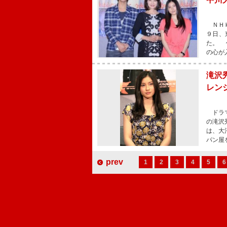
ＮＨＫ
９日、
た。 
の心が
滝沢
レン
ドラマ
の滝沢
は、大
パン屋
prev
1
2
3
4
5
6