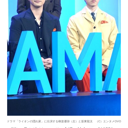
ドラマ「ライオンの隠れ家」に出演する柳楽優弥（左）と坂東龍汰 （C）エンタメOVO