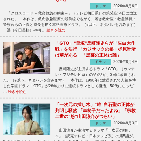
2026年8月6日
ドラマ
「クロスロード ～救命救急の約束～」（テレビ朝日系）の第5話が4日に放送
された。 本作は、救命救急医療の最前線でもがく、若き救命医・救急隊員・
警察官らの正義と成長を描く本格医療ドラマ。（※以下、ネタバレを含みます）
遥（今田美桜）や桐 …
続きを読む
「GTO」“鬼塚”反町隆史らが「告白大作
戦」を決行 「カジサックの娘・梶原叶渚
は華がある」「黒幕の正体は誰」
2026年8月4日
ドラマ
反町隆史が主演するドラマ「GTO」（カンテ
レ・フジテレビ系）の第3話が、3日に放送され
た。（※以下、ネタバレを含みます） 本作は、1998年に放送されて人気を博
した学園ドラマ「GTO」が28年ぶりに連続ドラマとして復活。50代になった“
…
続きを読む
「一次元の挿し木」“唯”白石聖の正体が
判明し騒然 「車椅子だったよね」「宗教
二世の“悠”山田涼介がつらい」
2026年8月3日
ドラマ
山田涼介が主演するドラマ「一次元の挿し
木」（読売テレビ・日本テレビ系）の第5話が、