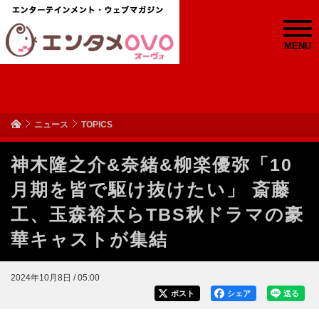
MENU
ニュース
TOPICS
神木隆之介&奈緒&柳楽優弥「10
月期を皆で駆け抜けたい」 斎藤
工、玉森裕太らTBS秋ドラマの豪
華キャストが集結
2024年10月8日 / 05:00
ポスト
シェア
送る