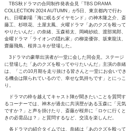
TBS秋ドラマの合同制作発表会見「TBS DRAMA
COLLECTION 2024 AUTUMN」が5日、東京都内で行わ
れ、日曜劇場「海に眠るダイヤモンド」の神木隆之介、斎
藤工、杉咲花、土屋太鳳、火曜ドラマ「あのクズを殴って
やりたいんだ」の奈緒、玉森裕太、岡崎紗絵、渡部篤郎、
金曜ドラマ「ライオンの隠れ家」の柳楽優弥、坂東龍汰、
齋藤飛鳥、桜井ユキが登場した。
3ドラマの豪華出演者が一堂に会した同会見。ステージ
に登場した「あのクズを殴ってやりたいんだ」主演の奈緒
は、「この10月期を走り抜ける皆さんと一堂にお会いでき
る機会は限られているので、幸せな気持ちです」とにっこ
り。
ドラマの枠を越えてキャスト陣が聞きたいことを質問す
るコーナーでは、神木が過去に共演歴がある玉森に「元気
ですか？」と声を掛けたり、斎藤が桜井に「ロケに行くと
きの必需品は？」と質問するなど、交流を楽しんだ。
各ドラマの紹介タイムでは、奈緒は「あのクズを殴って