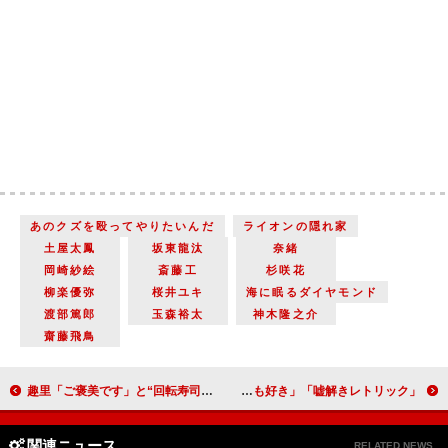
あのクズを殴ってやりたいんだ
ライオンの隠れ家
土屋太鳳
坂東龍汰
奈緒
岡崎紗絵
斎藤工
杉咲花
柳楽優弥
桜井ユキ
海に眠るダイヤモンド
渡部篤郎
玉森裕太
神木隆之介
齋藤飛鳥
趣里「ご褒美です」と“回転寿司チェーン”愛を告白 ジェシー「僕はボケモン。1人でも笑ってくれれば」
「嘘解きレトリック」「楽しめた。セットも衣装も好き」「鈴鹿央士くんが素晴らしくいい！」
関連ニュース
RELATED NEWS