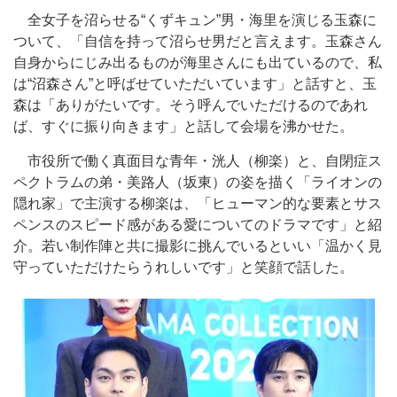
全女子を沼らせる“くずキュン”男・海里を演じる玉森に
ついて、「自信を持って沼らせ男だと言えます。玉森さん
自身からにじみ出るものが海里さんにも出ているので、私
は“沼森さん”と呼ばせていただいています」と話すと、玉
森は「ありがたいです。そう呼んでいただけるのであれ
ば、すぐに振り向きます」と話して会場を沸かせた。
市役所で働く真面目な青年・洸人（柳楽）と、自閉症ス
ペクトラムの弟・美路人（坂東）の姿を描く「ライオンの
隠れ家」で主演する柳楽は、「ヒューマン的な要素とサス
ペンスのスピード感がある愛についてのドラマです」と紹
介。若い制作陣と共に撮影に挑んでいるといい「温かく見
守っていただけたらうれしいです」と笑顔で話した。