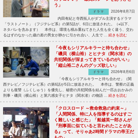
う」
2026年8月7日
ドラマ
内田有紀と寺西拓人がダブル主演するドラマ
「ラストノート」（フジテレビ系）の第5話が、6日に放送された。（※以下、
ネタバレを含みます） 本作は、環境も積み重ねてきた人生も全く違う、交わ
るはずのなかった歳の差の男女が静かに引かれ合い、人生で …
続きを読む
「今夜もシリアルキラーと待ち合わせ」
「磯貝（横山裕）とヒナタ（関水渚）の
共犯関係が深まってきているのがいい」
「縦山裕二さんのグッズ欲しい」
2026年8月6日
ドラマ
「今夜もシリアルキラーと待ち合わせ」（関
西テレビ／フジテレビ系）の第6話が5日に放送された。 本作は、警察の正義
よりも復讐（ふくしゅう）を優先し、秘密の共犯関係を結んだ一匹おおかみの
刑事・磯貝（横山裕）と第六感女子ヒナタ（関水渚）の物語 …
続きを読む
「クロスロード ～救命救急の約束～」
「人間関係、特に人を指導するのはすご
く難しいと感じた」「船越英一郎さんが
『刑事面に似ていると言われたことがあ
る』って、そりゃあ2時間ドラマの帝王だ
もの」