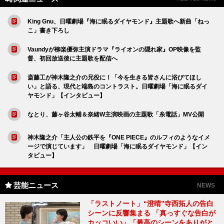
King Gnu、日曜劇場『海に眠るダイヤモンド』主題歌へ新曲「ねっ
こ」書き下ろし
Vaundyが柳楽優弥主演ドラマ『ライオンの隠れ家』OP映像を監
督、初回放送後に主題歌を配信へ
斎藤工が神木隆之介の兄役に！「今を生きる皆さんに浴びてほし
い」と語る、現代と端島のコントラスト。日曜劇場「海に眠るダイ
ヤモンド」【インタビュー】
なとり、藤ヶ谷太輔＆奈緒W主演映画の主題歌「糸電話」MV公開
神木隆之介「主人公の鉄平を『ONE PIECE』のルフィのようなイメ
ージで演じています」 日曜劇場「海に眠るダイヤモンド」【イン
タビュー】
芸能ニュース
NEWS
「ラストノート」“澄晴”寺西拓人の告白
シーンに反響集まる 「真っすぐな告白が
カッコいい」「最高のシーンをありがと