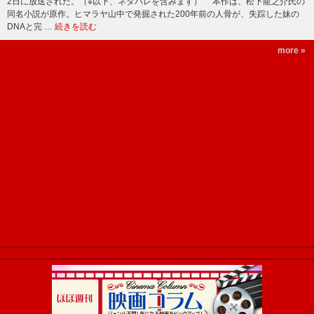
2日に放送された。（※以下、ネタバレを含みます） 本作は、松下龍之介氏の
同名小説が原作。ヒマラヤ山中で発掘された200年前の人骨が、失踪した妹の
DNAと完 …
続きを読む
more »