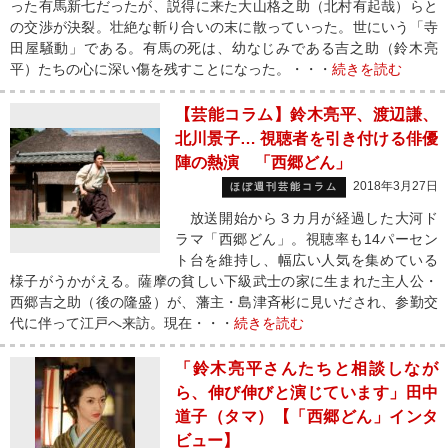
った有馬新七だったが、説得に来た大山格之助（北村有起哉）らと
の交渉が決裂。壮絶な斬り合いの末に散っていった。世にいう「寺
田屋騒動」である。有馬の死は、幼なじみである吉之助（鈴木亮
平）たちの心に深い傷を残すことになった。・・・
続きを読む
【芸能コラム】鈴木亮平、渡辺謙、
北川景子… 視聴者を引き付ける俳優
陣の熱演 「西郷どん」
2018年3月27日
ほぼ週刊芸能コラム
放送開始から３カ月が経過した大河ド
ラマ「西郷どん」。視聴率も14パーセン
ト台を維持し、幅広い人気を集めている
様子がうかがえる。薩摩の貧しい下級武士の家に生まれた主人公・
西郷吉之助（後の隆盛）が、藩主・島津斉彬に見いだされ、参勤交
代に伴って江戸へ来訪。現在・・・
続きを読む
「鈴木亮平さんたちと相談しなが
ら、伸び伸びと演じています」田中
道子（タマ）【「西郷どん」インタ
ビュー】