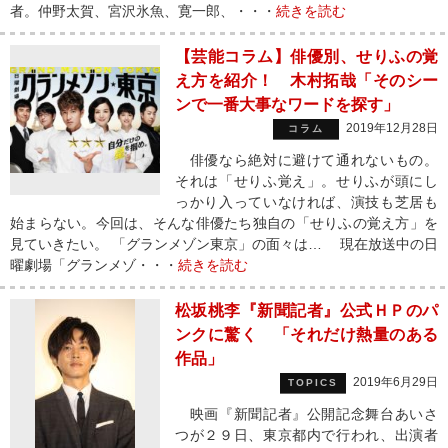
者。仲野太賀、宮沢氷魚、寛一郎、・・・
続きを読む
【芸能コラム】俳優別、せりふの覚
え方を紹介！ 木村拓哉「そのシー
ンで一番大事なワードを探す」
2019年12月28日
コラム
俳優なら絶対に避けて通れないもの。
それは「せりふ覚え」。せりふが頭にし
っかり入っていなければ、演技も芝居も
始まらない。今回は、そんな俳優たち独自の「せりふの覚え方」を
見ていきたい。 「グランメゾン東京」の面々は… 現在放送中の日
曜劇場「グランメゾ・・・
続きを読む
松坂桃李『新聞記者』公式ＨＰのパ
ンクに驚く 「それだけ熱量のある
作品」
2019年6月29日
TOPICS
映画『新聞記者』公開記念舞台あいさ
つが２９日、東京都内で行われ、出演者