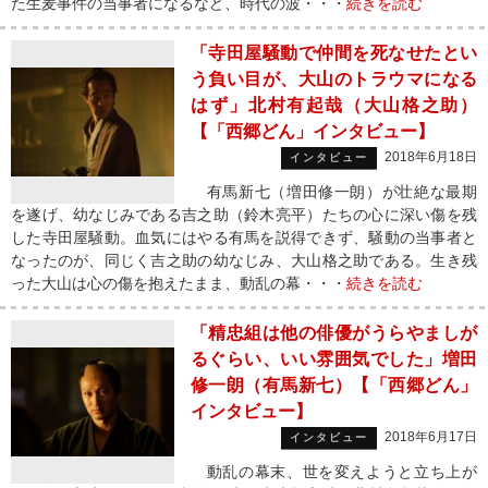
た生麦事件の当事者になるなど、時代の波・・・
続きを読む
「寺田屋騒動で仲間を死なせたとい
う負い目が、大山のトラウマになる
はず」北村有起哉（大山格之助）
【「西郷どん」インタビュー】
2018年6月18日
インタビュー
有馬新七（増田修一朗）が壮絶な最期
を遂げ、幼なじみである吉之助（鈴木亮平）たちの心に深い傷を残
した寺田屋騒動。血気にはやる有馬を説得できず、騒動の当事者と
なったのが、同じく吉之助の幼なじみ、大山格之助である。生き残
った大山は心の傷を抱えたまま、動乱の幕・・・
続きを読む
「精忠組は他の俳優がうらやましが
るぐらい、いい雰囲気でした」増田
修一朗（有馬新七）【「西郷どん」
インタビュー】
2018年6月17日
インタビュー
動乱の幕末、世を変えようと立ち上が