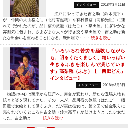
2018年3月11日
インタビュー
江戸にやってきた吉之助（鈴木亮平）
が、仲間の大山格之助（北村有起哉）や有村俊斎（高橋光臣）に連
れて行かれたのが、品川宿の旅籠（はたご）・磯田屋。にぎやかな
雰囲気に包まれ、さまざまな人々が行き交う磯田屋で、吉之助は新
たな出会いを重ねることになる。磯田屋で・・・
続きを読む
「いろいろな苦労を経験しながら
も、明るくたくましく、精いっぱい
生きるふきを楽しんで演じていま
す」高梨臨（ふき）【「西郷どん」
インタビュー】
2018年3月3日
インタビュー
物語の中心は薩摩から江戸へ。舞台が変わり、新たな登場人物も
続々と姿を現してきた。その一人が、品川宿の旅籠（はたご）・磯
田屋で女給として働くふき。だが実は彼女は、第２回で借金取りに
売られていくところを吉之助（鈴木亮平）が助けようとした少女だ
った。吉之助と・・・
続きを読む