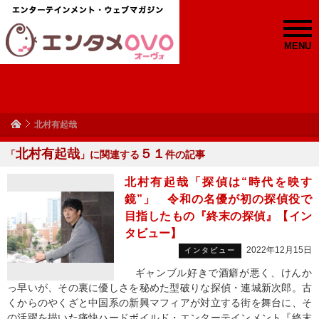
MENU
北村有起哉
北村有起哉
５１
「
」に関連する
件の記事
北村有起哉「探偵は“時代を映す
鏡”」 令和の名優が初の探偵役で
目指したもの『終末の探偵』【イン
タビュー】
2022年12月15日
インタビュー
ギャンブル好きで酒癖が悪く、けんか
っ早いが、その裏に優しさを秘めた型破りな探偵・連城新次郎。古
くからのやくざと中国系の新興マフィアが対立する街を舞台に、そ
の活躍を描いた痛快ハードボイルド・エンターテインメント『終末