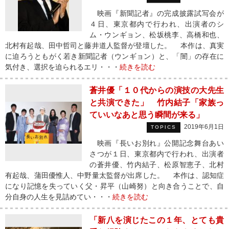
映画『新聞記者』の完成披露試写会が
４日、東京都内で行われ、出演者のシ
ム・ウンギョン、松坂桃李、高橋和也、
北村有起哉、田中哲司と藤井道人監督が登壇した。 本作は、真実
に迫ろうともがく若き新聞記者（ウンギョン）と、「闇」の存在に
気付き、選択を迫られるエリ・・・
続きを読む
蒼井優「１０代からの演技の大先生
と共演できた」 竹内結子「家族っ
ていいなあと思う瞬間が来る」
2019年6月1日
TOPICS
映画『長いお別れ』公開記念舞台あい
さつが１日、東京都内で行われ、出演者
の蒼井優、竹内結子、松原智恵子、北村
有起哉、蒲田優惟人、中野量太監督が出席した。 本作は、認知症
になり記憶を失っていく父・昇平（山崎努）と向き合うことで、自
分自身の人生を見詰めてい・・・
続きを読む
「新八を演じたこの１年、とても貴