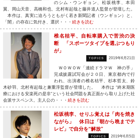
のシム・ウンギョン、松坂桃李、本田
翼、岡山天音、高橋和也、北村有起哉と藤井道人監督が登壇した。
本作は、真実に迫ろうともがく若き新聞記者（ウンギョン）と、
「闇」の存在に気付き、選択・・・
続きを読む
椎名桔平、自転車購入で苦渋の決
断 「スポーツタイプを選ぶつもり
が」
2019年6月21日
TOPICS
ＷＯＷＯＷ「連続ドラマＷ 神の手」
完成披露試写会が２０日、東京都内で行
われ、出演者の椎名桔平、杉本哲太、鈴
木砂羽、北村有起哉と兼重淳監督が登壇した。 本作は “終末期医
療における安楽死の是非”という社会問題を真正面から取り上げた社
会派サスペンス。主人公の・・・
続きを読む
松坂桃李、せりふ覚えは「肉を焼き
ながら」 休日は「朝から晩までテ
レビ」で自分を“解放”
2019年6月5日
TOPICS