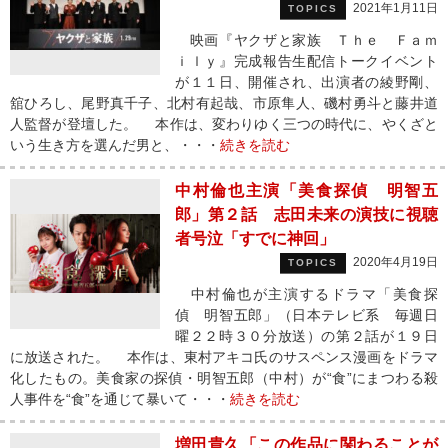
2021年1月11日
TOPICS
映画『ヤクザと家族 Ｔｈｅ Ｆａｍ
ｉｌｙ』完成報告生配信トークイベント
が１１日、開催され、出演者の綾野剛、
舘ひろし、尾野真千子、北村有起哉、市原隼人、磯村勇斗と藤井道
人監督が登壇した。 本作は、変わりゆく三つの時代に、やくざと
いう生き方を選んだ男と、・・・
続きを読む
中村倫也主演「美食探偵 明智五
郎」第２話 志田未来の演技に視聴
者号泣「すでに神回」
2020年4月19日
TOPICS
中村倫也が主演するドラマ「美食探
偵 明智五郎」（日本テレビ系 毎週日
曜２２時３０分放送）の第２話が１９日
に放送された。 本作は、東村アキコ氏のサスペンス漫画をドラマ
化したもの。美食家の探偵・明智五郎（中村）が“食”にまつわる殺
人事件を“食”を通じて暴いて・・・
続きを読む
増田貴久「この作品に関わることが