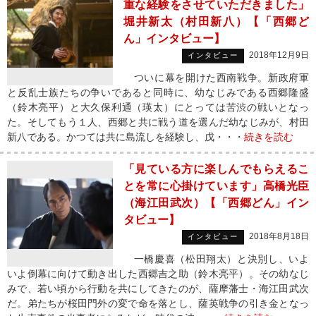
重な経験をさせていただきました」
堀井新太（村田新八）【「西郷ど
ん」インタビュー】
2018年12月9日
インタビュー
ついに幕を開けた西南戦争。新政府軍
と反乱士族たちの争いであると同時に、幼なじみである西郷隆盛
（鈴木亮平）と大久保利通（瑛太）にとっては苦渋の戦いとなっ
た。そしてもう１人、西郷と共に戦う道を選んだ幼なじみが、村田
新八である。かつては共に島流しを経験し、戊・・・
続きを読む
「見ている方に楽しんでもらえるこ
とを常に心掛けています」高橋光臣
（海江田武次）【「西郷どん」イン
タビュー】
2018年8月18日
インタビュー
一橋慶喜（松田翔太）と決別し、いよ
いよ倒幕に向けて動き出した西郷吉之助（鈴木亮平）。その幼なじ
みで、若い頃から行動を共にしてきたのが、薩摩藩士・海江田武次
だ。弟たちが桜田門外の変で命を落とし、薩英戦争の引き金となっ