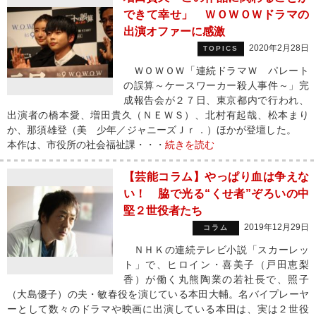
できて幸せ」 ＷＯＷＯＷドラマの
出演オファーに感激
2020年2月28日
TOPICS
ＷＯＷＯＷ「連続ドラマＷ パレート
の誤算～ケースワーカー殺人事件～」完
成報告会が２７日、東京都内で行われ、
出演者の橋本愛、増田貴久（ＮＥＷＳ）、北村有起哉、松本まり
か、那須雄登（美 少年／ジャニーズＪｒ．）ほかが登壇した。
本作は、市役所の社会福祉課・・・
続きを読む
【芸能コラム】やっぱり血は争えな
い！ 脇で光る“くせ者”ぞろいの中
堅２世役者たち
2019年12月29日
コラム
ＮＨＫの連続テレビ小説「スカーレッ
ト」で、ヒロイン・喜美子（戸田恵梨
香）が働く丸熊陶業の若社長で、照子
（大島優子）の夫・敏春役を演じている本田大輔。名バイプレーヤ
ーとして数々のドラマや映画に出演している本田は、実は２世役