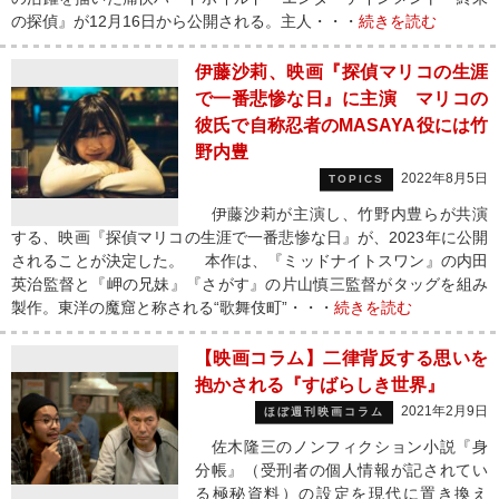
の探偵』が12月16日から公開される。主人・・・
続きを読む
伊藤沙莉、映画『探偵マリコの生涯
で一番悲惨な日』に主演 マリコの
彼氏で自称忍者のMASAYA役には竹
野内豊
2022年8月5日
TOPICS
伊藤沙莉が主演し、竹野内豊らが共演
する、映画『探偵マリコの生涯で一番悲惨な日』が、2023年に公開
されることが決定した。 本作は、『ミッドナイトスワン』の内田
英治監督と『岬の兄妹』『さがす』の片山慎三監督がタッグを組み
製作。東洋の魔窟と称される“歌舞伎町”・・・
続きを読む
【映画コラム】二律背反する思いを
抱かされる『すばらしき世界』
2021年2月9日
ほぼ週刊映画コラム
佐木隆三のノンフィクション小説『身
分帳』（受刑者の個人情報が記されてい
る極秘資料）の設定を現代に置き換え