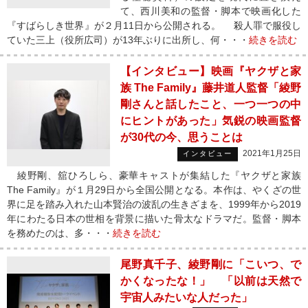
て、西川美和の監督・脚本で映画化した
『すばらしき世界』が２月11日から公開される。 殺人罪で服役し
ていた三上（役所広司）が13年ぶりに出所し、何・・・
続きを読む
【インタビュー】映画『ヤクザと家
族 The Family』藤井道人監督「綾野
剛さんと話したこと、一つ一つの中
にヒントがあった」気鋭の映画監督
が30代の今、思うことは
2021年1月25日
インタビュー
綾野剛、舘ひろしら、豪華キャストが集結した『ヤクザと家族
The Family』が１月29日から全国公開となる。本作は、やくざの世
界に足を踏み入れた山本賢治の波乱の生きざまを、1999年から2019
年にわたる日本の世相を背景に描いた骨太なドラマだ。監督・脚本
を務めたのは、多・・・
続きを読む
尾野真千子、綾野剛に「こいつ、で
かくなったな！」 「以前は天然で
宇宙人みたいな人だった」