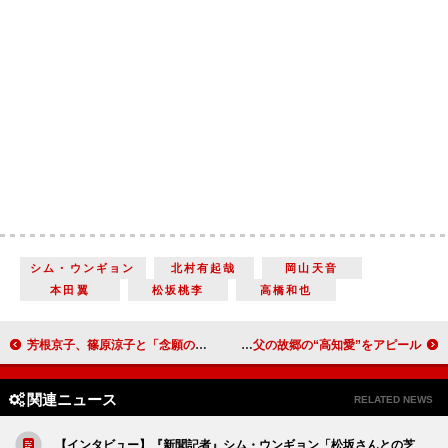
シム・ウンギョン
北村有起哉
岡山天音
本田翼
松坂桃李
高橋和也
芳根京子、篠原涼子と「念願のお食事」 「イタリアンをごちそうになりました」
塚地武雅「山ちゃんや蒼井優ちゃんのように」 実父の故郷の“高知愛”をアピール
関連ニュース
RELATED NEWS
【インタビュー】『新聞記者』シム・ウンギョン「松坂さんとの芝