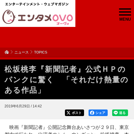
MENU
ニュース
TOPICS
松坂桃李『新聞記者』公式ＨＰの
パンクに驚く 「それだけ熱量の
ある作品」
2019年6月29日 / 14:42
ポスト
シェア
送る
映画『新聞記者』公開記念舞台あいさつが２９日、東京