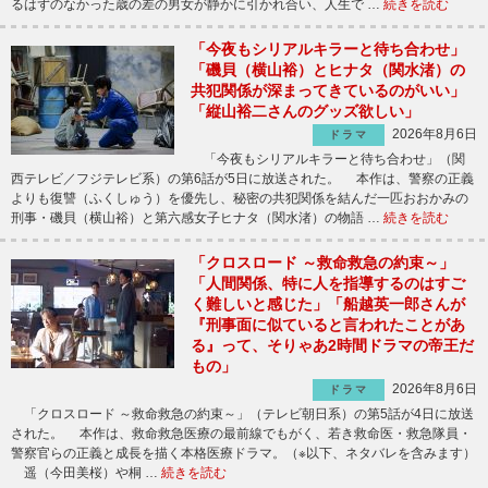
るはずのなかった歳の差の男女が静かに引かれ合い、人生で …
続きを読む
「今夜もシリアルキラーと待ち合わせ」
「磯貝（横山裕）とヒナタ（関水渚）の
共犯関係が深まってきているのがいい」
「縦山裕二さんのグッズ欲しい」
2026年8月6日
ドラマ
「今夜もシリアルキラーと待ち合わせ」（関
西テレビ／フジテレビ系）の第6話が5日に放送された。 本作は、警察の正義
よりも復讐（ふくしゅう）を優先し、秘密の共犯関係を結んだ一匹おおかみの
刑事・磯貝（横山裕）と第六感女子ヒナタ（関水渚）の物語 …
続きを読む
「クロスロード ～救命救急の約束～」
「人間関係、特に人を指導するのはすご
く難しいと感じた」「船越英一郎さんが
『刑事面に似ていると言われたことがあ
る』って、そりゃあ2時間ドラマの帝王だ
もの」
2026年8月6日
ドラマ
「クロスロード ～救命救急の約束～」（テレビ朝日系）の第5話が4日に放送
された。 本作は、救命救急医療の最前線でもがく、若き救命医・救急隊員・
警察官らの正義と成長を描く本格医療ドラマ。（※以下、ネタバレを含みます）
遥（今田美桜）や桐 …
続きを読む