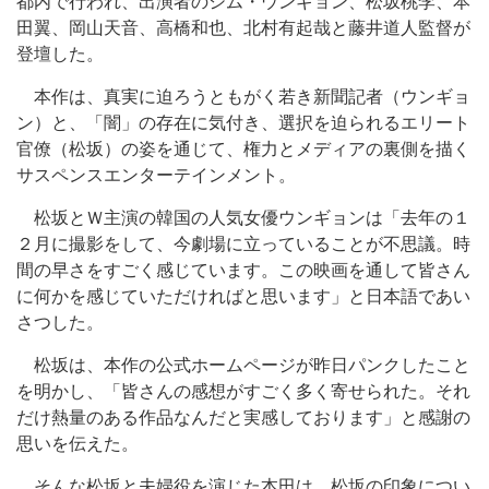
都内で行われ、出演者のシム・ウンギョン、松坂桃李、本
田翼、岡山天音、高橋和也、北村有起哉と藤井道人監督が
登壇した。
本作は、真実に迫ろうともがく若き新聞記者（ウンギョ
ン）と、「闇」の存在に気付き、選択を迫られるエリート
官僚（松坂）の姿を通じて、権力とメディアの裏側を描く
サスペンスエンターテインメント。
松坂とＷ主演の韓国の人気女優ウンギョンは「去年の１
２月に撮影をして、今劇場に立っていることが不思議。時
間の早さをすごく感じています。この映画を通して皆さん
に何かを感じていただければと思います」と日本語であい
さつした。
松坂は、本作の公式ホームページが昨日パンクしたこと
を明かし、「皆さんの感想がすごく多く寄せられた。それ
だけ熱量のある作品なんだと実感しております」と感謝の
思いを伝えた。
そんな松坂と夫婦役を演じた本田は、松坂の印象につい