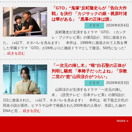
「GTO」“鬼塚”反町隆史らが「告白大作
戦」を決行 「カジサックの娘・梶原叶渚
は華がある」「黒幕の正体は誰」
2026年8月4日
ドラマ
反町隆史が主演するドラマ「GTO」（カンテ
レ・フジテレビ系）の第3話が、3日に放送され
た。（※以下、ネタバレを含みます） 本作は、1998年に放送されて人気を博
した学園ドラマ「GTO」が28年ぶりに連続ドラマとして復活。50代になった“
…
続きを読む
「一次元の挿し木」“唯”白石聖の正体が
判明し騒然 「車椅子だったよね」「宗教
二世の“悠”山田涼介がつらい」
2026年8月3日
ドラマ
山田涼介が主演するドラマ「一次元の挿し
木」（読売テレビ・日本テレビ系）の第5話が、
2日に放送された。（※以下、ネタバレを含みます） 本作は、松下龍之介氏の
同名小説が原作。ヒマラヤ山中で発掘された200年前の人骨が、失踪した妹の
DNAと完 …
続きを読む
more »