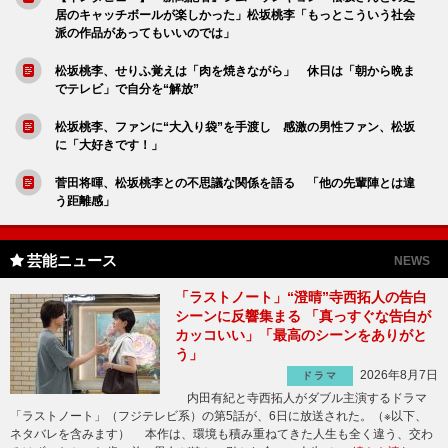
居のキャッチボールが楽しかった」松坂桃李「もっとこういう社会
派の作品があってもいいのでは」
松坂桃李、せりふ覚えは「肉を焼きながら」 休日は「朝から晩ま
でテレビ」で自分を“解放”
松坂桃李、ファンに“大入り袋”を手渡し 感激の男性ファン、松坂
に「大好きです！」
菅田将暉、松坂桃李との不思議な関係を語る 「他の先輩陣とは違
う距離感」
芸能ニュース
NEWS
「ラストノート」“澄晴”寺西拓人の告白
シーンに反響集まる 「真っすぐな告白が
カッコいい」「最高のシーンをありがと
う」
2026年8月7日
ドラマ
内田有紀と寺西拓人がダブル主演するドラマ
「ラストノート」（フジテレビ系）の第5話が、6日に放送された。（※以下、
ネタバレを含みます） 本作は、環境も積み重ねてきた人生も全く違う、交わ