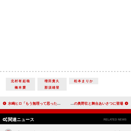
北村有起哉
増田貴久
松本まりか
橋本愛
那須雄登
水嶋ヒロ「もう無理って思ったけど」 ４歳長女が、３人目をおねだり
ゲイツ役・押田岳「受け継ぐ重みを感じた」 ジオウ役の奥野壮と舞台あいさつに登場
関連ニュース
RELATED NEWS