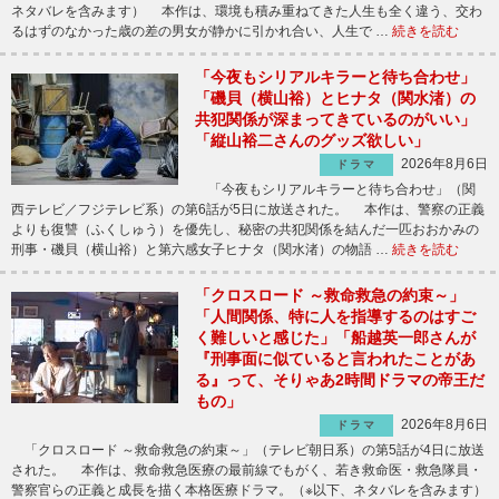
ネタバレを含みます） 本作は、環境も積み重ねてきた人生も全く違う、交わ
るはずのなかった歳の差の男女が静かに引かれ合い、人生で …
続きを読む
「今夜もシリアルキラーと待ち合わせ」
「磯貝（横山裕）とヒナタ（関水渚）の
共犯関係が深まってきているのがいい」
「縦山裕二さんのグッズ欲しい」
2026年8月6日
ドラマ
「今夜もシリアルキラーと待ち合わせ」（関
西テレビ／フジテレビ系）の第6話が5日に放送された。 本作は、警察の正義
よりも復讐（ふくしゅう）を優先し、秘密の共犯関係を結んだ一匹おおかみの
刑事・磯貝（横山裕）と第六感女子ヒナタ（関水渚）の物語 …
続きを読む
「クロスロード ～救命救急の約束～」
「人間関係、特に人を指導するのはすご
く難しいと感じた」「船越英一郎さんが
『刑事面に似ていると言われたことがあ
る』って、そりゃあ2時間ドラマの帝王だ
もの」
2026年8月6日
ドラマ
「クロスロード ～救命救急の約束～」（テレビ朝日系）の第5話が4日に放送
された。 本作は、救命救急医療の最前線でもがく、若き救命医・救急隊員・
警察官らの正義と成長を描く本格医療ドラマ。（※以下、ネタバレを含みます）