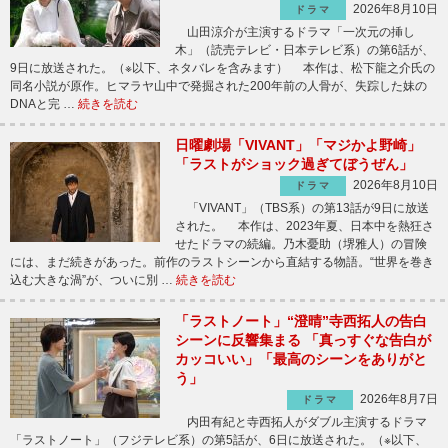
2026年8月10日
ドラマ
山田涼介が主演するドラマ「一次元の挿し
木」（読売テレビ・日本テレビ系）の第6話が、
9日に放送された。（※以下、ネタバレを含みます） 本作は、松下龍之介氏の
同名小説が原作。ヒマラヤ山中で発掘された200年前の人骨が、失踪した妹の
DNAと完 …
続きを読む
日曜劇場「VIVANT」「マジかよ野崎」
「ラストがショック過ぎてぼうぜん」
2026年8月10日
ドラマ
「VIVANT」（TBS系）の第13話が9日に放送
された。 本作は、2023年夏、日本中を熱狂さ
せたドラマの続編。乃木憂助（堺雅人）の冒険
には、まだ続きがあった。前作のラストシーンから直結する物語。“世界を巻き
込む大きな渦”が、ついに別 …
続きを読む
「ラストノート」“澄晴”寺西拓人の告白
シーンに反響集まる 「真っすぐな告白が
カッコいい」「最高のシーンをありがと
う」
2026年8月7日
ドラマ
内田有紀と寺西拓人がダブル主演するドラマ
「ラストノート」（フジテレビ系）の第5話が、6日に放送された。（※以下、