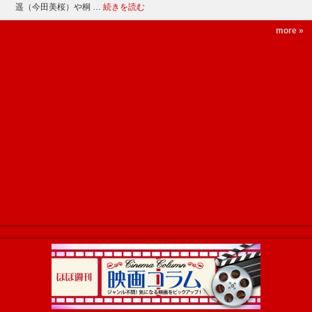
遥（今田美桜）や桐 …
続きを読む
more »