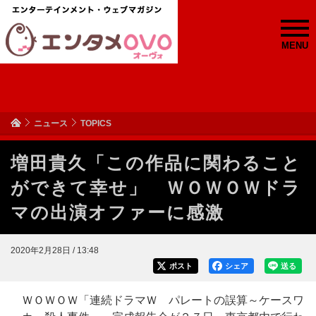
MENU
ニュース
TOPICS
増田貴久「この作品に関わること
ができて幸せ」 ＷＯＷＯＷドラ
マの出演オファーに感激
2020年2月28日 / 13:48
ポスト
シェア
送る
ＷＯＷＯＷ「連続ドラマＷ パレートの誤算～ケースワ