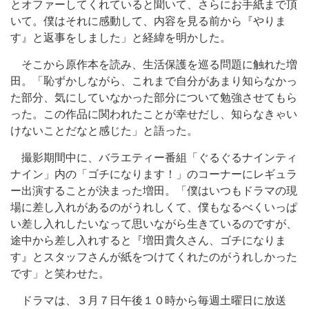
とオファーしてくれていると聞いて、さらにお手紙まで頂
いて。僕はそれに感動して、内容を見る前から『やりま
す』と返事をしました」と経緯を明かした。
そこから原作本を読み、生活保護を巡る問題に触れた増
田。「恥ずかしながら、これまで自分があまり知らなかっ
た部分、気にしていなかった部分について勉強させてもら
った。この作品に関われたことが幸せだし、知らなきゃい
けないことだなと感じた」と語った。
撮影期間中に、バラエティー番組「ぐるぐるナインティ
ナイン」内の「ゴチになります！」のコーナーにレギュラ
ー出演することが決まった増田。「僕はいつもドラマの現
場に差し入れがあるのがうれしくて、僕もなるべくいっぱ
い差し入れしたいなって思いながら生きているのですが、
途中から差し入れすると『増田貴久さん、ゴチになりま
す』とスタッフさんが紙をつけてくれたのがうれしかった
です」と笑わせた。
ドラマは、３月７日午後１０時から毎週土曜日に放送