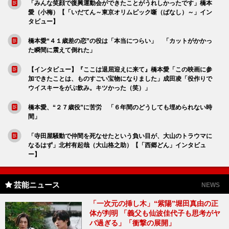
「みんな笑顔で復興運動会ができたことがうれしかったです」橋本
愛（小梅）【「いだてん～東京オリムピック噺（ばなし）～」イン
タビュー】
橋本愛“４１歳差の恋”の役は「本当につらい」 「カットがかかっ
た瞬間に震えて倒れた」
【インタビュー】『ここは退屈迎えに来て』橋本愛「この映画に参
加できたことは、ものすごい宝物になりました」成田凌「役作りで
ウイスキーをがぶ飲み。キツかった（笑）」
橋本愛、“２７歳役”に苦労 「６年間のどうしても埋められない時
間」
「寺田屋騒動で仲間を死なせたという負い目が、大山のトラウマに
なるはず」北村有起哉（大山格之助）【「西郷どん」インタビュ
ー】
芸能ニュース
NEWS
「一次元の挿し木」“紫陽”堀田真由の正
体が判明 「義父も仙波佳代子も思考がヤ
バ過ぎる」「衝撃の展開」