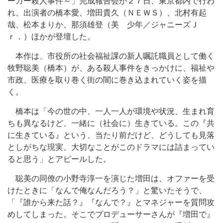
ーカー殺人事件～」完成報告会が２７日、東京都内で行わ
れ、出演者の橋本愛、増田貴久（ＮＥＷＳ）、北村有起
哉、松本まりか、那須雄登（美 少年／ジャニーズＪ
ｒ．）ほかが登壇した。
本作は、市役所の社会福祉課の新人嘱託職員として働く
牧野聡美（橋本）が、ある殺人事件をきっかけに、福祉や
市政、医療を取り巻く街の闇に巻き込まれていく姿を描
く。
橋本は「今の世の中、一人一人が環境や状況、生まれ育
ちも異なるけど、一緒に（社会に）生きている。この『共
に生きている』という、当たり前だけど、どうしても見落
としがちな現実、大切なことがこのドラマには詰まってい
ると思う」とアピールした。
聡美の同僚の小野寺淳一を演じた増田は、オファーを受
けたときに「なんで俺なんだろう？」と驚いたそうで、
「『誰から来た話？』『なんで？』とマネジャーを質問攻
めしてしまった。そこでプロデューサーさんが『増田で』