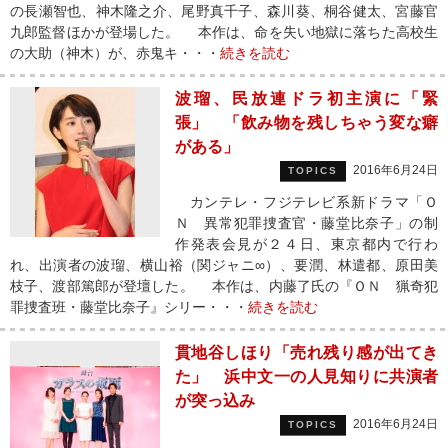
の長瀬智也、神木隆之介、尾野真千子、森川葵、桐谷健太、宮藤官
九郎監督ほかが登場した。 本作は、命を失い地獄に落ちた高校生
の大助（神木）が、赤鬼キ・・・
続きを読む
波瑠、民放連ドラ初主演に「緊
張」 「飲み物を残しちゃう変な癖
がある」
2016年6月24日
TOPICS
カンテレ・フジテレビ系新ドラマ「Ｏ
Ｎ 異常犯罪捜査官・藤堂比奈子」の制
作発表会見が２４日、東京都内で行わ
れ、出演者の波瑠、横山裕（関ジャニ∞）、要潤、林遣都、原田美
枝子、渡部篤郎が登壇した。 本作は、内藤了氏の『ＯＮ 猟奇犯
罪捜査班・藤堂比奈子』シリー・・・
続きを読む
貫地谷しほり「売れ残り感が出てき
た」 浜中文一の人見知りに共演者
が突っ込み
2016年6月24日
TOPICS