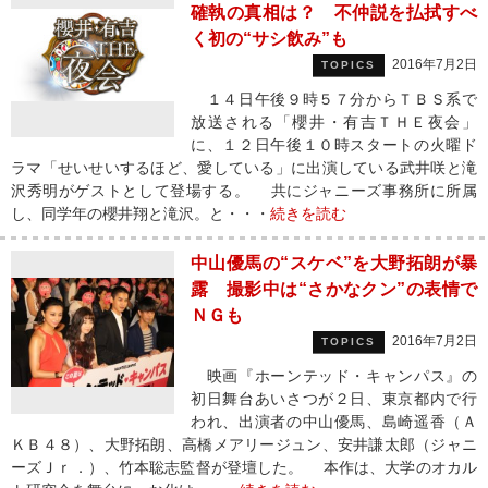
確執の真相は？ 不仲説を払拭すべ
く初の“サシ飲み”も
2016年7月2日
TOPICS
１４日午後９時５７分からＴＢＳ系で
放送される「櫻井・有吉ＴＨＥ夜会」
に、１２日午後１０時スタートの火曜ド
ラマ「せいせいするほど、愛している」に出演している武井咲と滝
沢秀明がゲストとして登場する。 共にジャニーズ事務所に所属
し、同学年の櫻井翔と滝沢。と・・・
続きを読む
中山優馬の“スケベ”を大野拓朗が暴
露 撮影中は“さかなクン”の表情で
ＮＧも
2016年7月2日
TOPICS
映画『ホーンテッド・キャンパス』の
初日舞台あいさつが２日、東京都内で行
われ、出演者の中山優馬、島崎遥香（Ａ
ＫＢ４８）、大野拓朗、高橋メアリージュン、安井謙太郎（ジャニ
ーズＪｒ．）、竹本聡志監督が登壇した。 本作は、大学のオカル