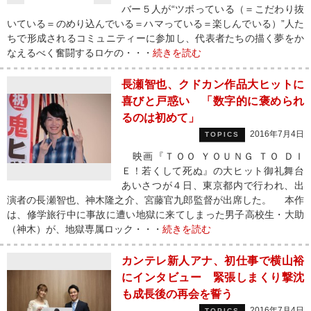
バー５人が“ツボっている（＝こだわり抜
いている＝のめり込んでいる＝ハマっている＝楽しんでいる）”人た
ちで形成されるコミュニティーに参加し、代表者たちの描く夢をか
なえるべく奮闘するロケの・・・
続きを読む
長瀬智也、クドカン作品大ヒットに
喜びと戸惑い 「数字的に褒められ
るのは初めて」
2016年7月4日
TOPICS
映画『ＴＯＯ ＹＯＵＮＧ ＴＯ ＤＩ
Ｅ！若くして死ぬ』の大ヒット御礼舞台
あいさつが４日、東京都内で行われ、出
演者の長瀬智也、神木隆之介、宮藤官九郎監督が出席した。 本作
は、修学旅行中に事故に遭い地獄に来てしまった男子高校生・大助
（神木）が、地獄専属ロック・・・
続きを読む
カンテレ新人アナ、初仕事で横山裕
にインタビュー 緊張しまくり撃沈
も成長後の再会を誓う
2016年7月4日
TOPICS