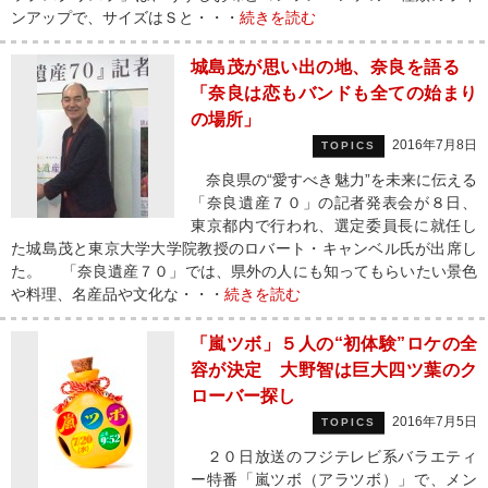
ンアップで、サイズはＳと・・・
続きを読む
城島茂が思い出の地、奈良を語る
「奈良は恋もバンドも全ての始まり
の場所」
2016年7月8日
TOPICS
奈良県の“愛すべき魅力”を未来に伝える
「奈良遺産７０」の記者発表会が８日、
東京都内で行われ、選定委員長に就任し
た城島茂と東京大学大学院教授のロバート・キャンベル氏が出席し
た。 「奈良遺産７０」では、県外の人にも知ってもらいたい景色
や料理、名産品や文化な・・・
続きを読む
「嵐ツボ」５人の“初体験”ロケの全
容が決定 大野智は巨大四ツ葉のク
ローバー探し
2016年7月5日
TOPICS
２０日放送のフジテレビ系バラエティ
ー特番「嵐ツボ（アラツボ）」で、メン