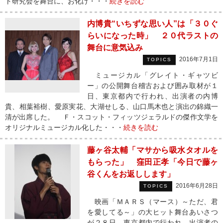
ト研究会を舞台に、お化け・・・
続きを読む
内博貴“いちずな思い人”は「３０ぐ
らいになった時」 ２０代ラストの
舞台に意気込み
2016年7月1日
TOPICS
ミュージカル「グレイト・ギャツビ
ー」の公開舞台稽古および囲み取材が１
日、東京都内で行われ、出演者の内博
貴、相葉裕樹、愛原実花、大湖せしる、山口馬木也と演出の錦織一
清が出席した。 Ｆ・スコット・フィッツジェラルドの傑作文学を
オリジナルミュージカル化した・・・
続きを読む
藤ヶ谷太輔「マサから吸水タオルを
もらった」 窪田正孝「今日で藤ヶ
谷くんをお返しします」
2016年6月28日
TOPICS
映画「ＭＡＲＳ（マース）～ただ、君
を愛してる～」の大ヒット舞台あいさつ
が２８日、東京都内で行われ、出演者の