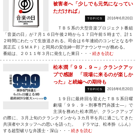
被害者へ「少しでも元気になってい
ただければ」
2016年6月20日
TOPICS
ＴＢＳ系の大型音楽プロジェクト番組
「音楽の日」が７月１６日午後２時から１７日午前５時まで、計１
２時間にわたって生放送される。司会は６年連続のコンビとなる中
居正広（ＳＭＡＰ）と同局の安住紳一郎アナウンサーが務める。
番組は、２０１１年３月に発生した東日・・・
続きを読む
松本潤「９９．９～」クランクアッ
プで感謝 「現場に来るのが楽しか
った」と続編への期待も
2016年6月20日
TOPICS
１９日に最終回を迎えたＴＢＳ系日曜
劇場「９９．９－刑事専門弁護士―」で
主演を務めた松本潤が、クランクアップ
の際に、３月上旬のクランクインから３カ月半を共に過ごしてきた
共演者やスタッフへの思いを語った。 ドラマは、松本扮（ふん）
する超型破りな弁護士・深山・・・
続きを読む