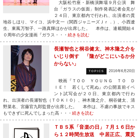
大阪松竹座・新橋演舞場９月公演 舞
台「ガラスの仮面」制作発表記者会見が
２４日、東京都内で行われ、出演者の貫
地谷しほり、マイコ、浜中文一（関西ジャニーズＪｒ．）、小西遼
生、東風万智子、一路真輝ほかが出席した。 本作は、連載開始４
０周年の少女漫画『ガラス・・・
続きを読む
長瀬智也と桐谷健太、神木隆之介を
いじり倒す 「隆がどこにいるか分
からない」
2016年6月20日
TOPICS
映画『ＴＯＯ ＹＯＵＮＧ ＴＯ Ｄ
ＩＥ！ 若くして死ぬ』の公開直前イベ
ント試写会が２０日、東京都内で行わ
れ、出演者の長瀬智也（ＴＯＫＩＯ）、神木隆之介、桐谷健太、清
野菜名、宮藤官九郎監督が出席した。 本作は、不慮の事故でキス
もできずに死んでしまった高・・・
続きを読む
ＴＢＳ系「音楽の日」７月１６日か
ら１２時間生放送 中居正広、震災