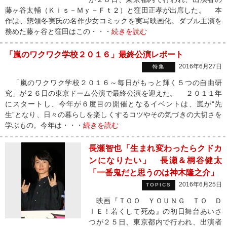
藤ヶ谷太輔（Ｋｉｓ－Ｍｙ－Ｆｔ２）と窪田正孝が出席した。 本
作は、惣領冬実氏の名作少女コミックを実写映画化。ダブル主演を
務めた藤ヶ谷と窪田はこの・・・
続きを読む
「嵐のワクワク学校２０１６」最終公演レポート
2016年6月27日
特集
「嵐のワクワク学校２０１６～毎日がもっと輝く５つの自由研
究」が２６日の東京ドーム公演で最終公演を迎えた。 ２０１１年
にスタートし、今年が６度目の開催となるイベントは、嵐が“先
生”となり、日々の暮らしを楽しくするコツやその気づきの大切さを
学ぶもの。今年は・・・
続きを読む
長瀬智也「生まれ変わったらクドカ
ンになりたい」 長瀬＆桐谷健太
「一番鬼だと思うのは神木隆之介」
2016年6月25日
TOPICS
映画『ＴＯＯ ＹＯＵＮＧ ＴＯ Ｄ
ＩＥ！若くして死ぬ』の初日舞台あいさ
つが２５日、東京都内で行われ、出演者