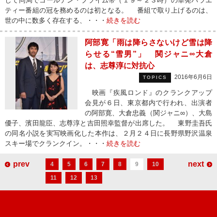
して同局でゴールデン・プライム帯（１９～２３時）の単発バラエ
ティー番組の冠を務めるのは初となる。 番組で取り上げるのは、
世の中に数多く存在する、・・・
続きを読む
阿部寛「雨は降らさないけど雪は降
らせる“雪男”」 関ジャニ∞大倉
は、志尊淳に対抗心
2016年6月6日
TOPICS
映画『疾風ロンド』のクランクアップ
会見が６日、東京都内で行われ、出演者
の阿部寛、大倉忠義（関ジャニ∞）、大島
優子、濱田龍臣、志尊淳と吉田照幸監督が出席した。 東野圭吾氏
の同名小説を実写映画化した本作は、２月２４日に長野県野沢温泉
スキー場でクランクイン。・・・
続きを読む
prev
next
4
5
6
7
8
9
10
11
12
13