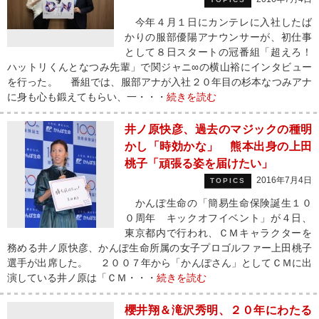
今年４月１日にカンテレに入社したば
かりの服部優陽アナウンサーが、初仕事
として８日スタートの冠番組「超えろ！
ハットリくんとなつみ先輩」で関ジャニ∞の横山裕にインタビュー
を行った。 番組では、服部アナが入社２０年目の杉本なつみアナ
に身も心も鍛えてもらい、一・・・
続きを読む
井ノ原快彦、過去のマジックの種明
かし「時効かな」 熊本出身の上田
桃子「頑張る姿を届けたい」
2016年7月4日
TOPICS
かんぽ生命の「簡易生命保険誕生１０
０周年 キックオフイベント」が４日、
東京都内で行われ、ＣＭキャラクターを
務める井ノ原快彦、かんぽ生命所属の女子プロゴルファー上田桃子
選手が出席した。 ２００７年から「かんぽさん」としてＣＭに出
演している井ノ原は「ＣＭ・・・
続きを読む
櫻井翔＆滝沢秀明、２０年にわたる