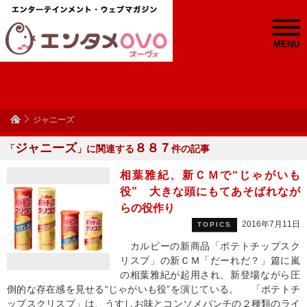
MENU
ジャニーズ
ジャニーズ
８８７
「
」に関連する
件の記事
相葉雅紀、新ＣＭで“じゃがいも
役” 大きな頭にもてあそばれなが
らの役作り
2016年7月11日
TOPICS
カルビーの新商品「ポテトチップスク
リスプ」の新ＣＭ「だーれだ？」篇に嵐
の相葉雅紀が起用され、新登場ながら圧
倒的な存在感を見せる“じゃがいも役”を演じている。 「ポテトチ
ップスクリスプ」は、うすしお味とコンソメパンチの２種類のライ