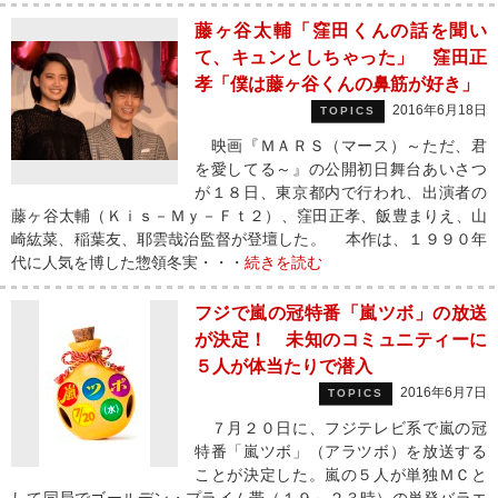
藤ヶ谷太輔「窪田くんの話を聞い
て、キュンとしちゃった」 窪田正
孝「僕は藤ヶ谷くんの鼻筋が好き」
2016年6月18日
TOPICS
映画『ＭＡＲＳ（マース）～ただ、君
を愛してる～』の公開初日舞台あいさつ
が１８日、東京都内で行われ、出演者の
藤ヶ谷太輔（Ｋｉｓ－Ｍｙ－Ｆｔ２）、窪田正孝、飯豊まりえ、山
崎紘菜、稲葉友、耶雲哉治監督が登壇した。 本作は、１９９０年
代に人気を博した惣領冬実・・・
続きを読む
フジで嵐の冠特番「嵐ツボ」の放送
が決定！ 未知のコミュニティーに
５人が体当たりで潜入
2016年6月7日
TOPICS
７月２０日に、フジテレビ系で嵐の冠
特番「嵐ツボ」（アラツボ）を放送する
ことが決定した。嵐の５人が単独ＭＣと