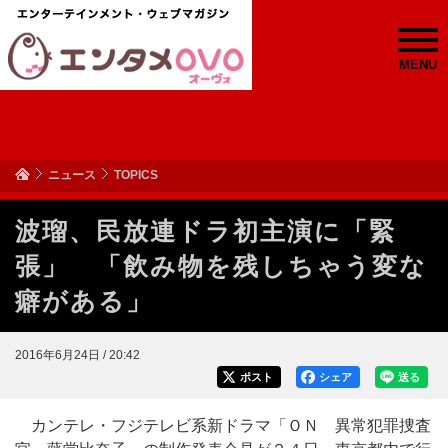
MENU
ニュース
TOPICS
波瑠、民放連ドラ初主演に「緊
張」 「飲み物を残しちゃう変な
癖がある」
2016年6月24日 / 20:42
ポスト
シェア
送る
カンテレ・フジテレビ系新ドラマ「ＯＮ 異常犯罪捜査