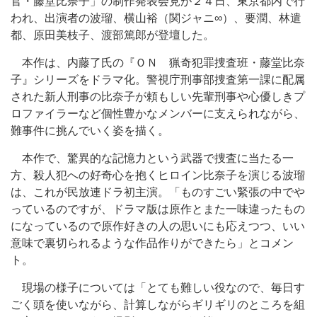
官・藤堂比奈子」の制作発表会見が２４日、東京都内で行
われ、出演者の波瑠、横山裕（関ジャニ∞）、要潤、林遣
都、原田美枝子、渡部篤郎が登壇した。
本作は、内藤了氏の『ＯＮ 猟奇犯罪捜査班・藤堂比奈
子』シリーズをドラマ化。警視庁刑事部捜査第一課に配属
された新人刑事の比奈子が頼もしい先輩刑事や心優しきプ
ロファイラーなど個性豊かなメンバーに支えられながら、
難事件に挑んでいく姿を描く。
本作で、驚異的な記憶力という武器で捜査に当たる一
方、殺人犯への好奇心を抱くヒロイン比奈子を演じる波瑠
は、これが民放連ドラ初主演。「ものすごい緊張の中でや
っているのですが、ドラマ版は原作とまた一味違ったもの
になっているので原作好きの人の思いにも応えつつ、いい
意味で裏切られるような作品作りができたら」とコメン
ト。
現場の様子については「とても難しい役なので、毎日す
ごく頭を使いながら、計算しながらギリギリのところを組