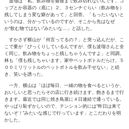
波瑠は「私、飲み物を最後まで飲み切れないんです。コ
ップとか容器の（底に）２、３センチぐらい（飲み物を）
残してしまう変な癖があって」と回答。「もったいないと
いうのは、分かっているのですが、そこから先はなぜ
か“飲む物ではない”みたいな…」と話した。
すかさず横山が「何言ってるの？」と突っ込んだが、こ
こで要が「びっくりしているんですが、僕も波瑠さんと全
く同じ。飲み物をちょっと残しちゃうんですよ」と同調。
林も「僕も残しちゃいます。家中ペットボトルだらけ。５
００ミリリットルのペットボトルを飲み干せない」と続
き、笑いを誘った。
一方、横山は「ほぼ毎日、一緒の物を食べるというか、
おいしいと思ったらその店に行き続けます。飽きるまで行
きます。最近では同じ焼き鳥屋に４日連続で通っている。
やっぱり恥ずかしいので、テンション的には“昨日は来て
ないぞ！”みたいな感じで行っています」とこだわりを明
かした。