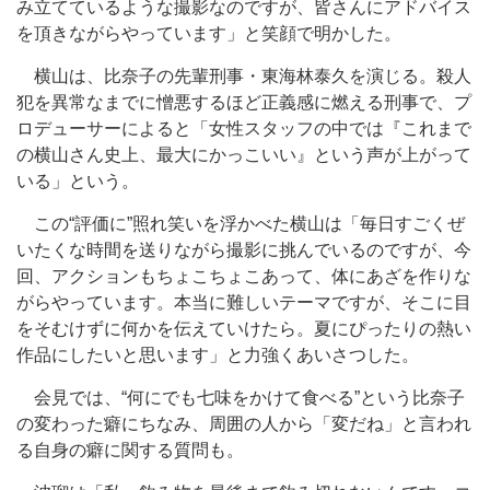
み立てているような撮影なのですが、皆さんにアドバイス
を頂きながらやっています」と笑顔で明かした。
横山は、比奈子の先輩刑事・東海林泰久を演じる。殺人
犯を異常なまでに憎悪するほど正義感に燃える刑事で、プ
ロデューサーによると「女性スタッフの中では『これまで
の横山さん史上、最大にかっこいい』という声が上がって
いる」という。
この“評価に”照れ笑いを浮かべた横山は「毎日すごくぜ
いたくな時間を送りながら撮影に挑んでいるのですが、今
回、アクションもちょこちょこあって、体にあざを作りな
がらやっています。本当に難しいテーマですが、そこに目
をそむけずに何かを伝えていけたら。夏にぴったりの熱い
作品にしたいと思います」と力強くあいさつした。
会見では、“何にでも七味をかけて食べる”という比奈子
の変わった癖にちなみ、周囲の人から「変だね」と言われ
る自身の癖に関する質問も。