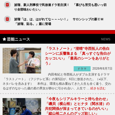
波瑠、新人刑事役で民放連ドラ初主演！ 「喜びも苦労も思いっ切
り全部味わいたい」
波瑠「は、は、はがれてな～～～い！」 サロンシップの新ＣＭ
「波瑠、貼る。」篇に登場
芸能ニュース
NEWS
「ラストノート」“澄晴”寺西拓人の告白
シーンに反響集まる 「真っすぐな告白が
カッコいい」「最高のシーンをありがと
う」
2026年8月7日
ドラマ
内田有紀と寺西拓人がダブル主演するドラマ
「ラストノート」（フジテレビ系）の第5話が、6日に放送された。（※以下、
ネタバレを含みます） 本作は、環境も積み重ねてきた人生も全く違う、交わ
るはずのなかった歳の差の男女が静かに引かれ合い、人生で …
続きを読む
「今夜もシリアルキラーと待ち合わせ」
「磯貝（横山裕）とヒナタ（関水渚）の
共犯関係が深まってきているのがいい」
「縦山裕二さんのグッズ欲しい」