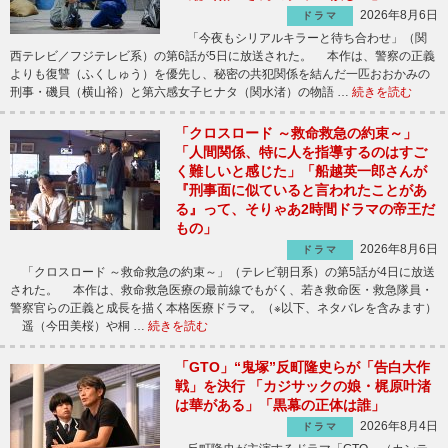
2026年8月6日
ドラマ
「今夜もシリアルキラーと待ち合わせ」（関
西テレビ／フジテレビ系）の第6話が5日に放送された。 本作は、警察の正義
よりも復讐（ふくしゅう）を優先し、秘密の共犯関係を結んだ一匹おおかみの
刑事・磯貝（横山裕）と第六感女子ヒナタ（関水渚）の物語 …
続きを読む
「クロスロード ～救命救急の約束～」
「人間関係、特に人を指導するのはすご
く難しいと感じた」「船越英一郎さんが
『刑事面に似ていると言われたことがあ
る』って、そりゃあ2時間ドラマの帝王だ
もの」
2026年8月6日
ドラマ
「クロスロード ～救命救急の約束～」（テレビ朝日系）の第5話が4日に放送
された。 本作は、救命救急医療の最前線でもがく、若き救命医・救急隊員・
警察官らの正義と成長を描く本格医療ドラマ。（※以下、ネタバレを含みます）
遥（今田美桜）や桐 …
続きを読む
「GTO」“鬼塚”反町隆史らが「告白大作
戦」を決行 「カジサックの娘・梶原叶渚
は華がある」「黒幕の正体は誰」
2026年8月4日
ドラマ