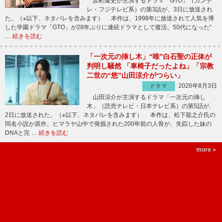
反町隆史が主演するドラマ「GTO」（カンテ
レ・フジテレビ系）の第3話が、3日に放送され
た。（※以下、ネタバレを含みます） 本作は、1998年に放送されて人気を博
した学園ドラマ「GTO」が28年ぶりに連続ドラマとして復活。50代になった“
…
続きを読む
「一次元の挿し木」“唯”白石聖の正体が
判明し騒然 「車椅子だったよね」「宗教
二世の“悠”山田涼介がつらい」
2026年8月3日
ドラマ
山田涼介が主演するドラマ「一次元の挿し
木」（読売テレビ・日本テレビ系）の第5話が、
2日に放送された。（※以下、ネタバレを含みます） 本作は、松下龍之介氏の
同名小説が原作。ヒマラヤ山中で発掘された200年前の人骨が、失踪した妹の
DNAと完 …
続きを読む
more »