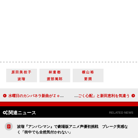
原田美枝子
林遣都
横山裕
波瑠
渡部篤郎
要潤
水曜日のカンパネラ新曲がＺｏｆｆとタイアップ コムアイがゴリラと触れ合い「負けじと動き回りました」
渡辺美奈代、膝上２０センチミニスカでさんみゅ～に勝利宣言 「すごく心配」と新田恵利を気遣う
関連ニュース
RELATED NEWS
波瑠『アンパンマン』で劇場版アニメ声優初挑戦 ブレーク実感な
く「街中でも全然気付かれない」