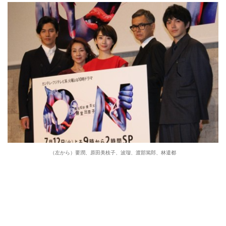
（左から）要潤、原田美枝子、波瑠、渡部篤郎、林遣都