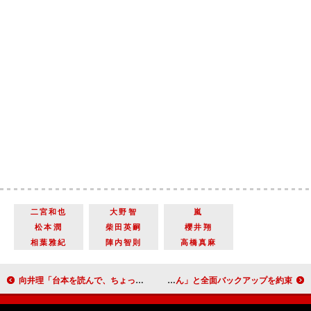
二宮和也
大野智
嵐
松本潤
柴田英嗣
櫻井翔
相葉雅紀
陣内智則
高橋真麻
向井理「台本を読んで、ちょっとはらわたが…」 佐藤二朗と共に“ふんどし姿”も披露
ダチョウ倶楽部、高島礼子にエール 「さすが礼子姉さん」と全面バックアップを約束