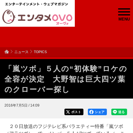
MENU
ニュース
TOPICS
「嵐ツボ」５人の“初体験”ロケの
全容が決定 大野智は巨大四ツ葉
のクローバー探し
2016年7月5日 / 14:09
ポスト
シェア
送る
２０日放送のフジテレビ系バラエティー特番「嵐ツボ