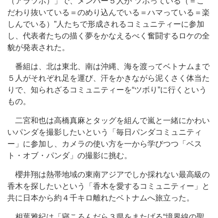
（アラツボ）」で、メンバー５人が“ツボっている（＝こ
だわり抜いている＝のめり込んでいる＝ハマっている＝楽
しんでいる）”人たちで形成されるコミュニティーに参加
し、代表者たちの描く夢をかなえるべく奮闘するロケの全
貌が発表された。
番組は、北は東北、南は沖縄、海を渡ってベトナムまで
５人がそれぞれ足を運び、汗をかきながら泥くさく体当た
りで、知られざるコミュニティーを“ツボり”に行くという
もの。
二宮和也は高橋真麻とタッグを組んで嵐と一緒にかわい
いパンダを撮影したいという「毎日パンダコミュニティ
ー」に参加し、カメラの使い方を一から学びつつ「ベス
ト・オブ・パンダ」の撮影に挑む。
櫻井翔は熱帯地域の東南アジアでしか採れない最高級の
香木を探したいという「香木を愛するコミュニティー」と
共に日本から約４千キロ離れたベトナムへ旅立った。
相葉雅紀は「寝ころんだら３県をまたげる“境界線の聖