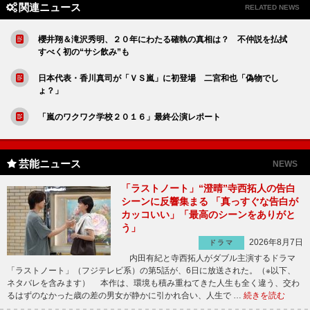
関連ニュース
RELATED NEWS
櫻井翔＆滝沢秀明、２０年にわたる確執の真相は？ 不仲説を払拭
すべく初の“サシ飲み”も
日本代表・香川真司が「ＶＳ嵐」に初登場 二宮和也「偽物でし
ょ？」
「嵐のワクワク学校２０１６」最終公演レポート
芸能ニュース
NEWS
「ラストノート」“澄晴”寺西拓人の告白
シーンに反響集まる 「真っすぐな告白が
カッコいい」「最高のシーンをありがと
う」
2026年8月7日
ドラマ
内田有紀と寺西拓人がダブル主演するドラマ
「ラストノート」（フジテレビ系）の第5話が、6日に放送された。（※以下、
ネタバレを含みます） 本作は、環境も積み重ねてきた人生も全く違う、交わ
るはずのなかった歳の差の男女が静かに引かれ合い、人生で …
続きを読む