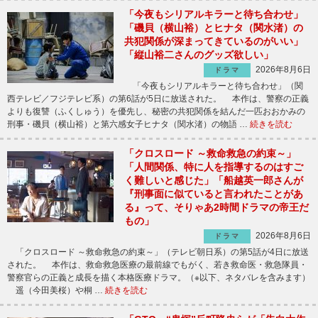
「今夜もシリアルキラーと待ち合わせ」
「磯貝（横山裕）とヒナタ（関水渚）の
共犯関係が深まってきているのがいい」
「縦山裕二さんのグッズ欲しい」
2026年8月6日
ドラマ
「今夜もシリアルキラーと待ち合わせ」（関
西テレビ／フジテレビ系）の第6話が5日に放送された。 本作は、警察の正義
よりも復讐（ふくしゅう）を優先し、秘密の共犯関係を結んだ一匹おおかみの
刑事・磯貝（横山裕）と第六感女子ヒナタ（関水渚）の物語 …
続きを読む
「クロスロード ～救命救急の約束～」
「人間関係、特に人を指導するのはすご
く難しいと感じた」「船越英一郎さんが
『刑事面に似ていると言われたことがあ
る』って、そりゃあ2時間ドラマの帝王だ
もの」
2026年8月6日
ドラマ
「クロスロード ～救命救急の約束～」（テレビ朝日系）の第5話が4日に放送
された。 本作は、救命救急医療の最前線でもがく、若き救命医・救急隊員・
警察官らの正義と成長を描く本格医療ドラマ。（※以下、ネタバレを含みます）
遥（今田美桜）や桐 …
続きを読む