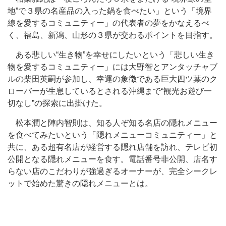
地”で３県の名産品の入った鍋を食べたい」という「境界
線を愛するコミュニティー」の代表者の夢をかなえるべ
く、福島、新潟、山形の３県が交わるポイントを目指す。
ある悲しい“生き物”を幸せにしたいという「悲しい生き
物を愛するコミュニティー」には大野智とアンタッチャブ
ルの柴田英嗣が参加し、幸運の象徴である巨大四ツ葉のク
ローバーが生息しているとされる沖縄まで“観光お遊び一
切なし”の探索に出掛けた。
松本潤と陣内智則は、知る人ぞ知る名店の隠れメニュー
を食べてみたいという「隠れメニューコミュニティー」と
共に、ある超有名店が経営する隠れ店舗を訪れ、テレビ初
公開となる隠れメニューを食す。電話番号非公開、店名す
らない店のこだわりが強過ぎるオーナーが、完全シークレ
ットで始めた驚きの隠れメニューとは。