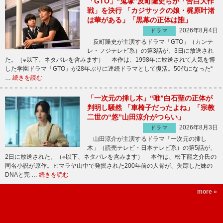
「GTO」“鬼塚”反町隆史らが「告白大作
戦」を決行 「カジサックの娘・梶原叶渚
は華がある」「黒幕の正体は誰」
2026年8月4日
ドラマ
反町隆史が主演するドラマ「GTO」（カンテ
レ・フジテレビ系）の第3話が、3日に放送され
た。（※以下、ネタバレを含みます） 本作は、1998年に放送されて人気を博
した学園ドラマ「GTO」が28年ぶりに連続ドラマとして復活。50代になった“
…
続きを読む
「一次元の挿し木」“唯”白石聖の正体が
判明し騒然 「車椅子だったよね」「宗教
二世の“悠”山田涼介がつらい」
2026年8月3日
ドラマ
山田涼介が主演するドラマ「一次元の挿し
木」（読売テレビ・日本テレビ系）の第5話が、
2日に放送された。（※以下、ネタバレを含みます） 本作は、松下龍之介氏の
同名小説が原作。ヒマラヤ山中で発掘された200年前の人骨が、失踪した妹の
DNAと完 …
続きを読む
more »