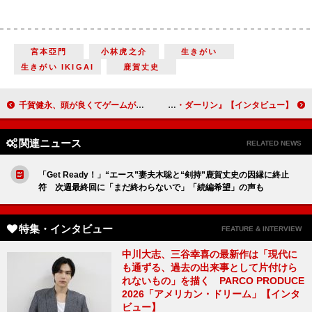
宮本亞門
小林虎之介
生きがい
生きがい IKIGAI
鹿賀丈史
千賀健永、頭が良くてゲームが上手な弟に「かわいい復讐心はありました」【インタビュー】
JT・モルナー監督「この映画の実現は厳しいと言われた時に、『羅生門』を見れば分かると言いました」『ストレンジ・ダーリン』【インタビュー】
関連ニュース
RELATED NEWS
「Get Ready！」“エース”妻夫木聡と“剣持”鹿賀丈史の因縁に終止
符 次週最終回に「まだ終わらないで」「続編希望」の声も
特集・インタビュー
FEATURE & INTERVIEW
中川大志、三谷幸喜の最新作は「現代に
も通ずる、過去の出来事として片付けら
れないもの」を描く PARCO PRODUCE
2026「アメリカン・ドリーム」【インタ
ビュー】