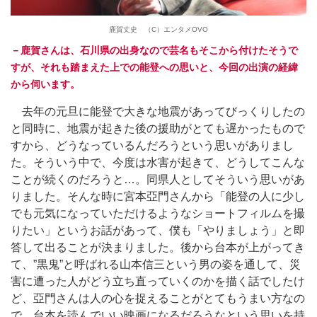
鹿賀丈史 （C）エンタメOVO
－鹿賀さんは、石川県の出身なので芸名もそこから付けたそうで
すが、それも踏まえた上での能登への思いと、今回の出演の経緯
から伺います。
去年の元旦に能登で大きな地震があってびっくりしたの
と同時に、地震が起きた後の援助がとても遅かったもので
すから、どうなっているんだろうという思いがありまし
た。そういう中で、今度は水害が起きて、どうしてこんな
ことが続くのだろうと…。同県人としてそういう思いがあ
りました。そんな時に宮本亞門さんから「能登の人に少し
でも元気になっていただけるようなショートフィルムを撮
りたい」というお話があって、僕も「やりましょう」と即
答して出ることが決まりました。後から台本が上がってき
て、”黒鬼”と呼ばれる山本信三という男の姿を通して、災
害に遭った人がどう立ち直っていくのかを描く話でしたけ
ど、亞門さんは人の心を捉えることがとてもうまい方なの
で、台本を読んでいい映画になるだろうなという思いを持