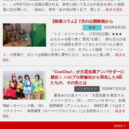
い。』が8月7日から全国公開される。前作に続いて主人公の百合を演じた福原
遥に話を聞いた。 －始めに、前作『あの花が咲く丘で、君とま …
続きを読む
【映画コラム】7月の公開映画から
2026年8月3日
映画
「トイ・ストーリー5」（7月3日公開）★★★
おもちゃを取り巻く“変化”を描く 持ち主の少女
ボニーの成長を見守ってきたカウガール人形の
ジェシー。だが、タブレット端末「リリーパッ
ド」の登場で、ボニーは画面の世界に夢中になり、おもちゃと遊ぶ時 …
続きを
読む
「ConChu!」が大昆虫展アンバサダーに
就任！ ハロプロ研修生から羽化した4匹
たちの、その先とは
2026年7月31日
インタビュー
夏休みの人気イベント「大昆虫展 in 東京スカ
イツリータウン（R）」のアンバサダーに、杉原
明紗（モーニング娘。’26）、長野桃羽（アンジュルム）、西村乙輝（つばきフ
ァクトリー）、相馬優芽（ロージークロニクル）による特別ユニット …
続きを
読む
more »