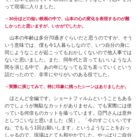
って現場に入りました。
－30分ほどの短い映画の中で、山本の心の変化を表現するのが難
しかったと思いますが、いかがでしたか。
山本の年齢は多分70過ぎぐらいだと思うのですが、そう
いう意味では、僕も今1人暮らしなので、いつ自分の身に
同じようなことが起こってもおかしくないので他人事では
ないと思いました。また、同年代と言ってもいいような人
間を演じる中で、あの年になっても立ち直っていくという
話だったので、非常にやりがいのある役でした。
－実際に演じてみて、特に印象に残ったシーンはありましたか。
ほとんど全編です。ショートフィルムということもある
のでしょうが無駄なカットがありません。でも実際には使
っている何倍ものカットを撮っています。亞門さんは意外
としつこいなと思いました（笑）。「今のすごくいいです
ね。でももう1回お願いします」というようなことをおっ
しゃるので、現場はとても和やかでした。やっぱりご自分