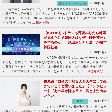
2026年8月8日
舞台・ミュージカル
三谷幸喜が長年温めていたテーマを豪華キャストで描く、渾身（こんしん）
の書き下ろし新作舞台「アメリカン・ドリーム」が8月15日からPARCO劇場で
上演される。本作は、1940年代後半のアメリカを舞台に、反共産主義に基づ
く“赤狩り”によって告 …
続きを読む
【K-POPもKドラマも深読みしたら韓国
が見えた】＃韓国人はなぜ「呼称整理」
をするのか、「脱出おひとり島」が映す
韓国社会
2026年8月7日
K-POPや韓国ドラマは、エンターテインメン
トであると同時に、韓国社会を映す鏡でもある。何気ない言葉やしぐさ、習慣
の背景をたどると、その国ならではの価値観や歴史、人との関わり方が見えて
くる。この連載では、韓国カルチャーを入り口に、知ってい …
続きを読む
福原遥「自分の大切な人を大事にして生
きていこうと思いました」【インタビュ
ー】『あの星が降る丘で、君とまた出会
いたい。』
2026年8月6日
映画
大ヒット映画『あの花が咲く丘で、君とまた
出会えたら。』の続編にして完結編『あの星が降る丘で、君とまた出会いた