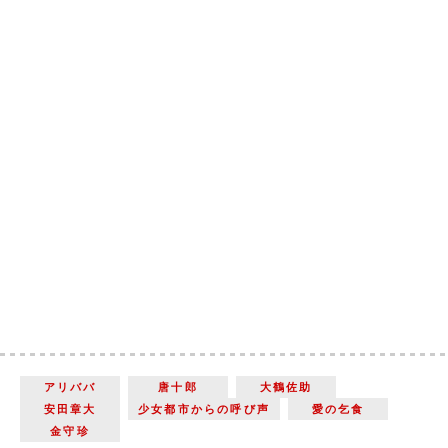
アリババ
唐十郎
大鶴佐助
安田章大
少女都市からの呼び声
愛の乞食
金守珍