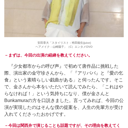
安田章大「スタイリスト：袴田能生(juice)
ヘアメイク：山崎陽子」（C）エンタメOVO
－まずは、今回の出演の経緯を教えてください。
『少女都市からの呼び声』で初めて唐作品に挑戦した
際、演出家の金守珍さんから、「『アリババ』と『愛の乞
食』という素晴らしい戯曲がある」と伺ったんです。そこ
で、金さんから本をいただいて読んでみたら、「これはや
らなければ！」という気持ちになり、僕が金さんと
Bunkamuraの方を口説きました。言ってみれば、今回の公
演が実現したのはそんな僕の提案を、人生の先輩方が受け
入れてくださったおかげです。
－今回は関西弁で演じることも話題ですが、その理由を教えてく