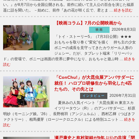
い。』が8月7日から全国公開される。前作に続いて主人公の百合を演じた福原
遥に話を聞いた。 －始めに、前作『あの花が咲く丘で、君とま …
続きを読む
【映画コラム】7月の公開映画から
2026年8月3日
映画
「トイ・ストーリー5」（7月3日公開）★★★
おもちゃを取り巻く“変化”を描く 持ち主の少女
ボニーの成長を見守ってきたカウガール人形の
ジェシー。だが、タブレット端末「リリーパッ
ド」の登場で、ボニーは画面の世界に夢中になり、おもちゃと遊ぶ時 …
続きを
読む
「ConChu!」が大昆虫展アンバサダーに
就任！ ハロプロ研修生から羽化した4匹
たちの、その先とは
2026年7月31日
インタビュー
夏休みの人気イベント「大昆虫展 in 東京スカ
イツリータウン（R）」のアンバサダーに、杉原
明紗（モーニング娘。’26）、長野桃羽（アンジュルム）、西村乙輝（つばきフ
ァクトリー）、相馬優芽（ロージークロニクル）による特別ユニット …
続きを
読む
瀬戸康史と有村架純が9年ぶりの共演「閉