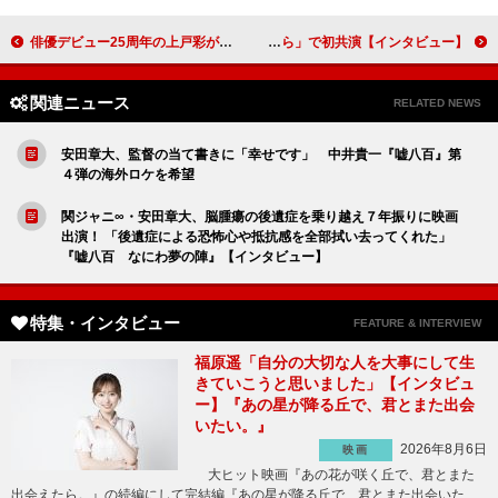
俳優デビュー25周年の上戸彩が15年ぶりの写真集を発売 台湾で幻想的な夜市でのロケから寝起き姿まで多彩な魅力満載
戸塚祥太、胸キュンシーンを「練習しまくります」 紺野彩夏「一つずつ考えて作り上げています」 ドラマ「極道上司に愛されたら」で初共演【インタビュー】
関連ニュース
RELATED NEWS
安田章大、監督の当て書きに「幸せです」 中井貴一『嘘八百』第
４弾の海外ロケを希望
関ジャニ∞・安田章大、脳腫瘍の後遺症を乗り越え７年振りに映画
出演！ 「後遺症による恐怖心や抵抗感を全部拭い去ってくれた」
『嘘八百 なにわ夢の陣』【インタビュー】
特集・インタビュー
FEATURE & INTERVIEW
福原遥「自分の大切な人を大事にして生
きていこうと思いました」【インタビュ
ー】『あの星が降る丘で、君とまた出会
いたい。』
2026年8月6日
映画
大ヒット映画『あの花が咲く丘で、君とまた
出会えたら。』の続編にして完結編『あの星が降る丘で、君とまた出会いた