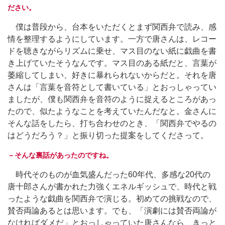
ださい。
僕は普段から、台本をいただくとまず関西弁で読み、感
情を整理するようにしています。一方で唐さんは、レコー
ドを聴きながらリズムに乗せ、マス目のない紙に戯曲を書
き上げていたそうなんです。マス目のある紙だと、言葉が
萎縮してしまい、好きに暴れられないからだと。それを唐
さんは「言葉を音符として書いている」とおっしゃってい
ましたが、僕も関西弁を音符のように捉えるところがあっ
たので、似たようなことを考えていたんだなと。金さんに
そんな話をしたら、打ち合わせのとき、「関西弁でやるの
はどうだろう？」と振り切った提案をしてくださって。
－そんな裏話があったのですね。
時代そのものが血気盛んだった60年代、多感な20代の
唐十郎さんが書かれた力強くエネルギッシュで、時代と戦
ったような戯曲を関西弁で演じる。初めての挑戦なので、
賛否両論あるとは思います。でも、「演劇には賛否両論が
なければダメだ」とおっしゃっていた唐さんなら、きっと