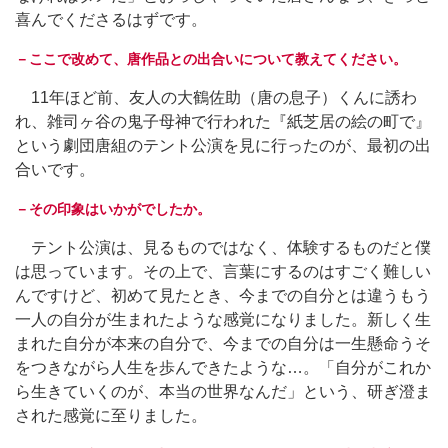
喜んでくださるはずです。
－ここで改めて、唐作品との出合いについて教えてください。
11年ほど前、友人の大鶴佐助（唐の息子）くんに誘わ
れ、雑司ヶ谷の鬼子母神で行われた『紙芝居の絵の町で』
という劇団唐組のテント公演を見に行ったのが、最初の出
合いです。
－その印象はいかがでしたか。
テント公演は、見るものではなく、体験するものだと僕
は思っています。その上で、言葉にするのはすごく難しい
んですけど、初めて見たとき、今までの自分とは違うもう
一人の自分が生まれたような感覚になりました。新しく生
まれた自分が本来の自分で、今までの自分は一生懸命うそ
をつきながら人生を歩んできたような…。「自分がこれか
ら生きていくのが、本当の世界なんだ」という、研ぎ澄ま
された感覚に至りました。