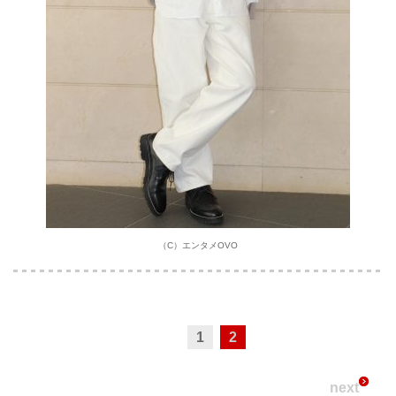
（C）エンタメOVO
1
2
next