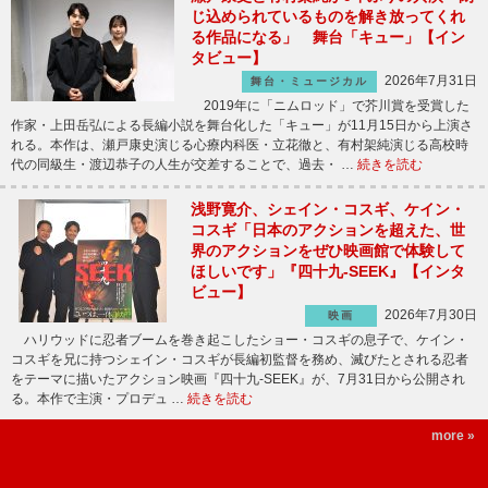
じ込められているものを解き放ってくれ
る作品になる」 舞台「キュー」【イン
タビュー】
2026年7月31日
舞台・ミュージカル
2019年に「ニムロッド」で芥川賞を受賞した
作家・上田岳弘による長編小説を舞台化した「キュー」が11月15日から上演さ
れる。本作は、瀬戸康史演じる心療内科医・立花徹と、有村架純演じる高校時
代の同級生・渡辺恭子の人生が交差することで、過去・ …
続きを読む
浅野寛介、シェイン・コスギ、ケイン・
コスギ「日本のアクションを超えた、世
界のアクションをぜひ映画館で体験して
ほしいです」『四十九-SEEK』【インタ
ビュー】
2026年7月30日
映画
ハリウッドに忍者ブームを巻き起こしたショー・コスギの息子で、ケイン・
コスギを兄に持つシェイン・コスギが長編初監督を務め、滅びたとされる忍者
をテーマに描いたアクション映画『四十九-SEEK』が、7月31日から公開され
る。本作で主演・プロデュ …
続きを読む
more »