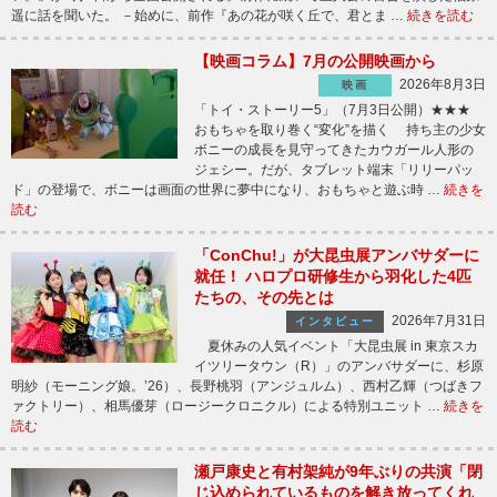
遥に話を聞いた。 －始めに、前作『あの花が咲く丘で、君とま …
続きを読む
【映画コラム】7月の公開映画から
2026年8月3日
映画
「トイ・ストーリー5」（7月3日公開）★★★
おもちゃを取り巻く“変化”を描く 持ち主の少女
ボニーの成長を見守ってきたカウガール人形の
ジェシー。だが、タブレット端末「リリーパッ
ド」の登場で、ボニーは画面の世界に夢中になり、おもちゃと遊ぶ時 …
続きを
読む
「ConChu!」が大昆虫展アンバサダーに
就任！ ハロプロ研修生から羽化した4匹
たちの、その先とは
2026年7月31日
インタビュー
夏休みの人気イベント「大昆虫展 in 東京スカ
イツリータウン（R）」のアンバサダーに、杉原
明紗（モーニング娘。’26）、長野桃羽（アンジュルム）、西村乙輝（つばきフ
ァクトリー）、相馬優芽（ロージークロニクル）による特別ユニット …
続きを
読む
瀬戸康史と有村架純が9年ぶりの共演「閉
じ込められているものを解き放ってくれ