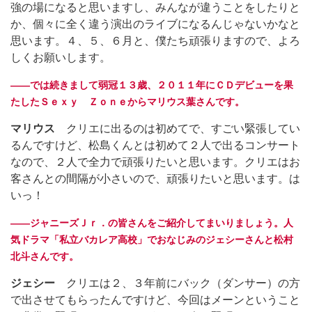
強の場になると思いますし、みんなが違うことをしたりと
か、個々に全く違う演出のライブになるんじゃないかなと
思います。４、５、６月と、僕たち頑張りますので、よろ
しくお願いします。
――では続きまして弱冠１３歳、２０１１年にＣＤデビューを果
たしたＳｅｘｙ Ｚｏｎｅからマリウス葉さんです。
マリウス
クリエに出るのは初めてで、すごい緊張してい
るんですけど、松島くんとは初めて２人で出るコンサート
なので、２人で全力で頑張りたいと思います。クリエはお
客さんとの間隔が小さいので、頑張りたいと思います。は
いっ！
――ジャニーズＪｒ．の皆さんをご紹介してまいりましょう。人
気ドラマ「私立バカレア高校」でおなじみのジェシーさんと松村
北斗さんです。
ジェシー
クリエは２、３年前にバック（ダンサー）の方
で出させてもらったんですけど、今回はメーンということ