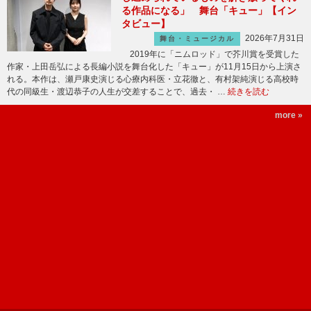
る作品になる」 舞台「キュー」【イン
タビュー】
2026年7月31日
舞台・ミュージカル
2019年に「ニムロッド」で芥川賞を受賞した
作家・上田岳弘による長編小説を舞台化した「キュー」が11月15日から上演さ
れる。本作は、瀬戸康史演じる心療内科医・立花徹と、有村架純演じる高校時
代の同級生・渡辺恭子の人生が交差することで、過去・ …
続きを読む
more »