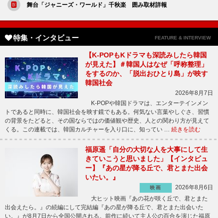
舞台「ジャニーズ・ワールド」千秋楽 囲み取材詳報
特集・インタビュー
FEATURE & INTERVIEW
【K-POPもKドラマも深読みしたら韓国
が見えた】＃韓国人はなぜ「呼称整理」
をするのか、「脱出おひとり島」が映す
韓国社会
2026年8月7日
K-POPや韓国ドラマは、エンターテインメン
トであると同時に、韓国社会を映す鏡でもある。何気ない言葉やしぐさ、習慣
の背景をたどると、その国ならではの価値観や歴史、人との関わり方が見えて
くる。この連載では、韓国カルチャーを入り口に、知ってい …
続きを読む
福原遥「自分の大切な人を大事にして生
きていこうと思いました」【インタビュ
ー】『あの星が降る丘で、君とまた出会
いたい。』
2026年8月6日
映画
大ヒット映画『あの花が咲く丘で、君とまた
出会えたら。』の続編にして完結編『あの星が降る丘で、君とまた出会いた
い。』が8月7日から全国公開される。前作に続いて主人公の百合を演じた福原