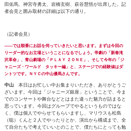
田佑馬、神宮寺勇太、岩橋玄樹、萩谷慧悟が出席した。記
者会見と囲み取材の詳細は以下の通り。
（記者会見）
――では順番にお話を伺っていきたいと思います。まずは今回の
リーダー的なお立場ということになるでしょう。帝劇の「新春滝
沢革命」、青山劇場の「ＰＬＡＹ ＺＯＮＥ」、そして今年の「ジ
ャニーズ・ワールド タッキー編」と、ステージでの経験値はダ
ントツです。ＮＹＣの中山優馬さんです。
中山
本日はお忙しい中お集まりいただき、ありがとうご
ざいます。今回は「ジャニーズ銀座」ということで、今ま
でのコンサートや舞台などとはまた違った魅力が詰まると
思っています。今回はグループでやるというものではな
く、僕は個人でやらせてもらいますし、マリウスも松島
（聡）くんと２人でやったりとか、演出から構成まで、全
て自分たちで考えていいとのことで、僕たちにとっても勉