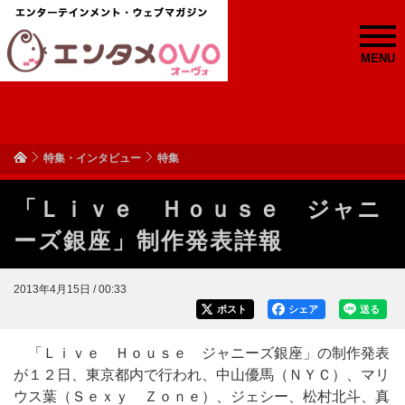
MENU
特集・インタビュー
特集
「Ｌｉｖｅ Ｈｏｕｓｅ ジャニ
ーズ銀座」制作発表詳報
2013年4月15日 / 00:33
ポスト
シェア
送る
「Ｌｉｖｅ Ｈｏｕｓｅ ジャニーズ銀座」の制作発表
が１２日、東京都内で行われ、中山優馬（ＮＹＣ）、マリ
ウス葉（Ｓｅｘｙ Ｚｏｎｅ）、ジェシー、松村北斗、真