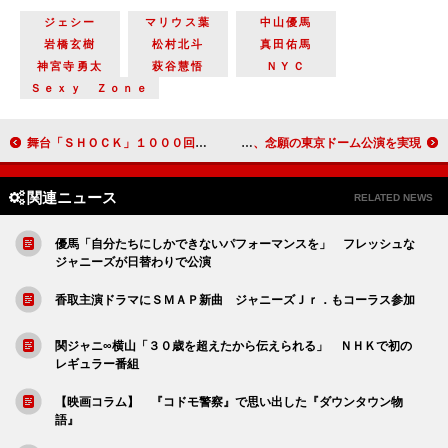
ジェシー
マリウス葉
中山優馬
岩橋玄樹
松村北斗
真田佑馬
神宮寺勇太
萩谷慧悟
ＮＹＣ
Ｓｅｘｙ Ｚｏｎｅ
舞台「ＳＨＯＣＫ」１０００回達成記念会見（３月２１日）詳報
野獣アイドル2PM、念願の東京ドーム公演を実現
関連ニュース
RELATED NEWS
優馬「自分たちにしかできないパフォーマンスを」 フレッシュな
ジャニーズが日替わりで公演
香取主演ドラマにＳＭＡＰ新曲 ジャニーズＪｒ．もコーラス参加
関ジャニ∞横山「３０歳を超えたから伝えられる」 ＮＨＫで初の
レギュラー番組
【映画コラム】 『コドモ警察』で思い出した『ダウンタウン物
語』